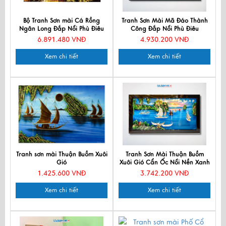
Bộ Tranh Sơn mài Cá Rồng
Tranh Sơn Mài Mã Đáo Thành
Ngân Long Đắp Nổi Phù Điêu
Công Đắp Nổi Phù Điêu
40x80 MNV-TSM40801
73x132cm TSM7138-4
6.891.480 VNĐ
4.930.200 VNĐ
Xem chi tiết
Xem chi tiết
Tranh sơn mài Thuận Buồm Xuôi
Tranh Sơn Mài Thuận Buồm
Gió
Xuôi Gió Cẩn Ốc Nổi Nền Xanh
73x132cm TSM60120K-TBCO
1.425.600 VNĐ
3.742.200 VNĐ
Xem chi tiết
Xem chi tiết