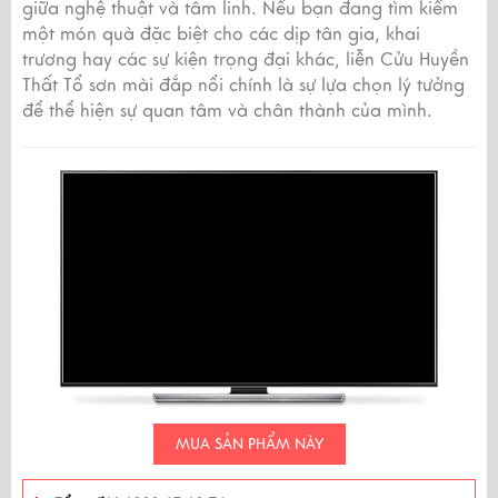
giữa nghệ thuật và tâm linh. Nếu bạn đang tìm kiếm
một món quà đặc biệt cho các dịp tân gia, khai
trương hay các sự kiện trọng đại khác, liễn Cửu Huyền
Thất Tổ sơn mài đắp nổi chính là sự lựa chọn lý tưởng
để thể hiện sự quan tâm và chân thành của mình.
MUA SẢN PHẨM NÀY