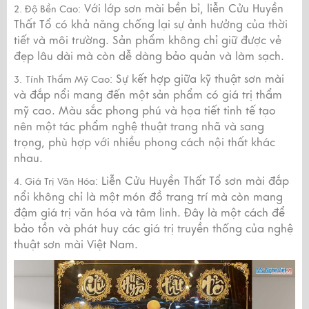
Với lớp sơn mài bền bỉ, liễn Cửu Huyền
2. Độ Bền Cao:
Thất Tổ có khả năng chống lại sự ảnh hưởng của thời
tiết và môi trường. Sản phẩm không chỉ giữ được vẻ
đẹp lâu dài mà còn dễ dàng bảo quản và làm sạch.
Sự kết hợp giữa kỹ thuật sơn mài
3.
Tính Thẩm Mỹ Cao:
và đắp nổi mang đến một sản phẩm có giá trị thẩm
mỹ cao. Màu sắc phong phú và họa tiết tinh tế tạo
nên một tác phẩm nghệ thuật trang nhã và sang
trọng, phù hợp với nhiều phong cách nội thất khác
nhau.
Liễn Cửu Huyền Thất Tổ sơn mài đắp
4. Giá Trị Văn Hóa:
nổi không chỉ là một món đồ trang trí mà còn mang
đậm giá trị văn hóa và tâm linh. Đây là một cách để
bảo tồn và phát huy các giá trị truyền thống của nghệ
thuật sơn mài Việt Nam.