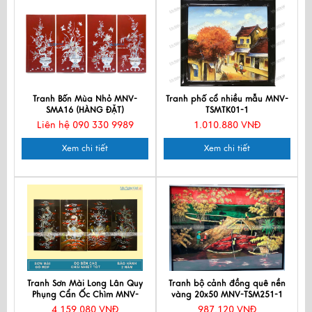
Tranh Bốn Mùa Nhỏ MNV-
Tranh phố cổ nhiều mẫu MNV-
SMA16 (HÀNG ĐẶT)
TSMTK01-1
Liên hệ 090 330 9989
1.010.880 VNĐ
Xem chi tiết
Xem chi tiết
Tranh Sơn Mài Long Lân Quy
Tranh bộ cảnh đồng quê nền
Phụng Cẩn Ốc Chìm MNV-
vàng 20x50 MNV-TSM251-1
TSM367-11
4.159.080 VNĐ
987.120 VNĐ