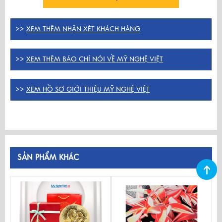
>>
XEM THÊM NHẬN XÉT KHÁCH HÀNG
>>
XEM THÊM BÁO CHÍ NÓI VỀ MỸ NGHỆ VIỆT
>>
XEM HỒ SƠ GIỚI THIỆU MỸ NGHỆ VIỆT
SẢN PHẨM KHÁC