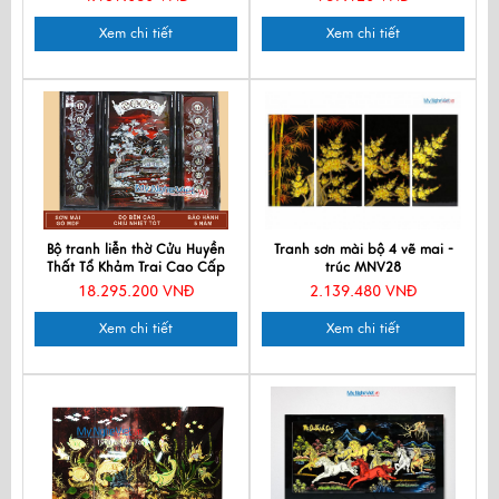
Xem chi tiết
Xem chi tiết
Bộ tranh liễn thờ Cửu Huyền
Tranh sơn mài bộ 4 vẽ mai -
Thất Tổ Khảm Trai Cao Cấp
trúc MNV28
Màu Nâu MNV SMA195-5
18.295.200 VNĐ
2.139.480 VNĐ
Xem chi tiết
Xem chi tiết