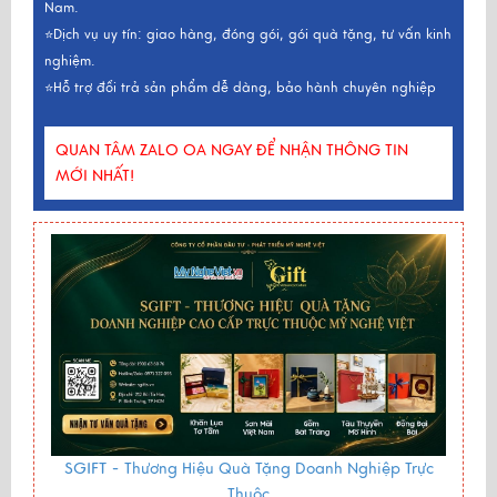
Nam.
⭐Dịch vụ uy tín: giao hàng, đóng gói, gói quà tặng, tư vấn kinh
nghiệm.
⭐Hỗ trợ đổi trả sản phẩm dễ dàng, bảo hành chuyên nghiệp
QUAN TÂM ZALO OA NGAY ĐỂ NHẬN THÔNG TIN
MỚI NHẤT!
SGIFT -
Thương Hiệu Quà Tặng Doanh Nghiệp Trực
Thuộc