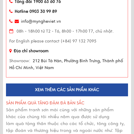
Tổng đài 1900 63 60 76
Hotline 0903 30 99 89
info@myngheviet.vn
08h - 18h00 từ T2 - T6, 8h00 - 17h00 T7, chủ nhật.
For English please contact (+84) 97 132 7095
Địa chỉ showroom
Showroow:
212 Bùi Tá Hán, Phường Bình Trưng, Thành phố
Hồ Chí Minh, Việt Nam
XEM THÊM CÁC SẢN PHẨM KHÁC
SẢN PHẨM QUÀ TẶNG ĐẬM ĐÀ BẢN SẮC
Sản phẩm tranh sơn mài cùng với những sản phẩm
khác của chúng tôi nhiều năm qua được sử dụng
làm quà tặng thân thuộc cho các tổ chức, tông công ty,
tập đoàn và thương hiệu trong và ngoài nước như: Tập