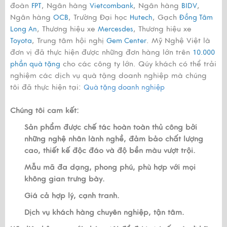
đoàn
, Ngân hàng
, Ngân hàng
,
FPT
Vietcombank
BIDV
Ngân hàng
, Trường Đại học
, Gạch
OCB
Hutech
Đồng Tâm
, Thương hiệu xe
, Thương hiệu xe
Long An
Mercesdes
, Trung tâm hội nghị
. Mỹ Nghệ Việt là
Toyota
Gem Center
đơn vị đã thực hiện được những đơn hàng lớn trên
10.000
cho các công ty lớn. Qúy khách có thể trải
phần quà tặng
nghiệm các dịch vụ quà tặng doanh nghiệp mà chúng
tôi đã thực hiện tại:
Quà tặng doanh nghiệp
Chúng tôi cam kết:
Sản phẩm được chế tác hoàn toàn thủ công bởi
những nghệ nhân lành nghề, đảm bảo chất lượng
cao, thiết kế độc đáo và độ bền màu vượt trội.
Mẫu mã đa dạng, phong phú, phù hợp với mọi
không gian trưng bày.
Giá cả hợp lý, cạnh tranh.
Dịch vụ khách hàng chuyên nghiệp, tận tâm.