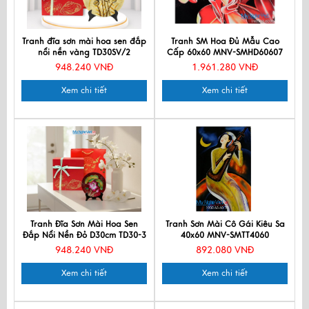
Tranh đĩa sơn mài hoa sen đắp
Tranh SM Hoa Đủ Mẫu Cao
nổi nền vàng TD30SV/2
Cấp 60x60 MNV-SMHD60607
948.240 VNĐ
1.961.280 VNĐ
Xem chi tiết
Xem chi tiết
Tranh Đĩa Sơn Mài Hoa Sen
Tranh Sơn Mài Cô Gái Kiêu Sa
Đắp Nổi Nền Đỏ D30cm TD30-3
40x60 MNV-SMTT4060
948.240 VNĐ
892.080 VNĐ
Xem chi tiết
Xem chi tiết