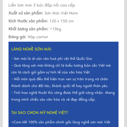
Liễn Sơn mài 3 bức đắp nổi cao cấp
Xuất xứ sản phẩm:
Sơn Mài Việt Nam
Kích thước sản phẩm:
120 x 150 cm
Khối lượng sản phẩm:
~15kg
Đóng gói:
Hộp carton
LÀNG NGHỀ SƠN MÀI
- Sơn mài là di sản văn hoá phi vật thể Quốc Gia.
- Quà tặng sơn mài không chỉ là biểu tượng bản sắc Việt mà
còn là cách gửi gắm sự tinh tế của văn hóa Việt.
- Mỗi món quà đều thể hiện trọn vẹn sự trân trọng và chân
thành dành cho đối tác, khách quốc tế hay người thân yêu.
- Tinh hoa nghệ thuật thủ công được thế giới công nhận. Mang
trong mình chiều sâu văn hóa và vẻ đẹp đẳng cấp.
TẠI SAO CHỌN MỸ NGHỆ VIỆT?
⭐Cam kết 100% sản phẩm chính gốc làng nghề sơn mài Việt