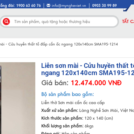
Tổng đài: 1900 63 60 76
info@myngheviet.vn
0903 30 99 89
TẤT 
 mài - Cửu huyền thất tổ đấp cẩn ốc ngang 120x140cm SMA195-1214
Liễn sơn mài - Cửu huyền thất 
ngang 120x140cm SMA195-1
Giá bán:
12.474.000 VNĐ
Bộ sản phẩm bao gồm:
Liễn thờ Sơn mài cẩn ốc cao cấp
Xuất xứ sản phẩm:
Làng Nghề Sơn Mài, Việt 
Kích thước sản phẩm:
120 x 140 (cm)
Khối lượng sản phẩm:
6kgs
Đóng gói:
Hộp sản phẩm