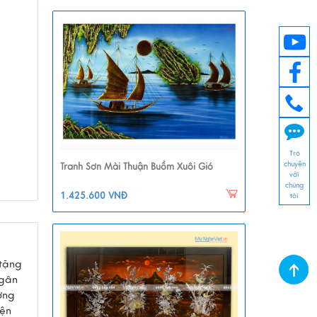
Trò
chuyện
Tranh Sơn Mài Thuận Buồm Xuôi Gió
với
chúng
1.425.600 VNĐ
tôi
tặng
Ngân
ơng
iện