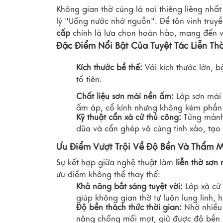
Không gian thờ cúng là nơi thiêng liêng nhất
lý "Uống nước nhớ nguồn". Để tôn vinh truy
cấp
chính là lựa chọn hoàn hảo, mang đến v
Đặc Điểm Nổi Bật Của Tuyệt Tác Liễn Th
Kích thước bề thế:
Với kích thước lớn, 
tổ tiên.
Chất liệu sơn mài nền ấm:
Lớp sơn mài 
ấm áp, cổ kính nhưng không kém phần 
Kỹ thuật cẩn xà cừ thủ công:
Từng mảnh 
dũa và cẩn ghép vô cùng tinh xảo, tạo 
Ưu Điểm Vượt Trội Về Độ Bền Và Thẩm 
Sự kết hợp giữa nghệ thuật làm
liễn thờ sơn
ưu điểm không thể thay thế:
Khả năng bắt sáng tuyệt vời:
Lớp xà cừ 
giúp không gian thờ tự luôn lung linh,
Độ bền thách thức thời gian:
Nhờ nhiều 
năng chống mối mọt, giữ được độ bền