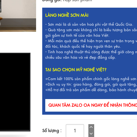
LÀNG NGHỀ SƠN MÀI
I
- Sơn mài là di sản văn hoá phi vật thể Quốc Gia.
- Quà tặng sơn mài không chỉ là biểu tượng bản sắ
gửi gắm sự tinh tế của văn hóa Việt.
- Mỗi món quà đều thể hiện trọn vẹn sự trân trọng
đối tác, khách quốc tế hay người thân yêu.
- Tinh hoa nghệ thuật thủ công được thế giới công
chiều sâu văn hóa và vẻ đẹp đẳng cấp.
TẠI SAO CHỌN MỸ NGHỆ VIỆT?
⭐Cam kết 100% sản phẩm chính gốc làng nghề sơn
⭐Dịch vụ uy tín: giao hàng, đóng gói, gói quà tặng,
⭐Hỗ trợ đổi trả sản phẩm dễ dàng, bảo hành chuy
QUAN TÂM ZALO OA NGAY ĐỂ NHẬN THÔNG 
Số lượng :