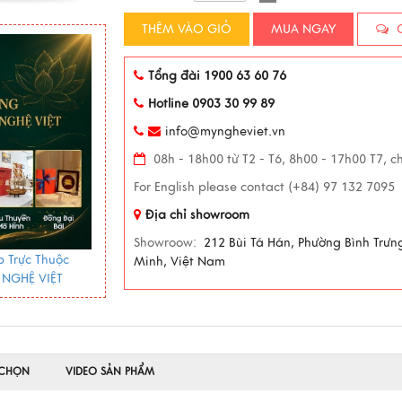
THÊM VÀO GIỎ
MUA NGAY
C
Tổng đài 1900 63 60 76
Hotline 0903 30 99 89
info@myngheviet.vn
08h - 18h00 từ T2 - T6, 8h00 - 17h00 T7, c
For English please contact (+84) 97 132 7095
Địa chỉ showroom
Showroow:
212 Bùi Tá Hán, Phường Bình Trưn
 Trực Thuộc
Minh, Việt Nam
 NGHỆ VIỆT
 CHỌN
VIDEO SẢN PHẨM