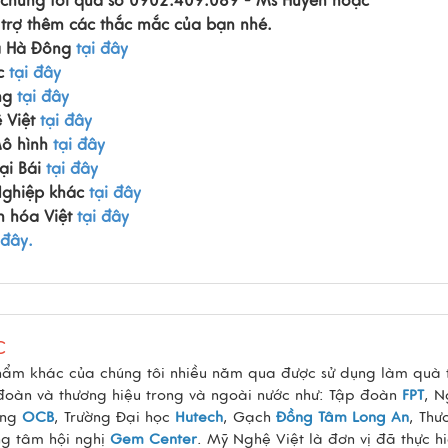
 chúng tôi qua số 0902.409.089 - Ms Huyền hoặc
 trợ thêm các thắc mắc của bạn nhé.
a Hà Đông
tại đây
c
tại đây
ng
tại đây
 Việt
tại đây
ô hình
tại đây
i Bái
tại đây
ghiệp khác
tại đây
n hóa Việt
tại đây
 đây.
C
hẩm khác của chúng tôi nhiều năm qua được sử dụng làm quà 
 đoàn và thương hiệu trong và ngoài nước như: Tập đoàn
FPT
, 
àng
OCB
, Trường Đại học
Hutech
, Gạch
Đồng Tâm Long An
, Thư
ng tâm hội nghị
Gem Center
. Mỹ Nghệ Việt là đơn vị đã thực h