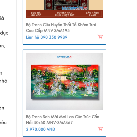
iá
Bộ Tranh Cửu Huyền Thất Tổ Khảm Trai
Cao Cấp MNV SMA195
 dục
Liên hệ 090 330 9989
an,
t
 nhà
òn
Bộ Tranh Sơn Mài Mai Lan Cúc Trúc Cẩn
yêu
Nổi 30x60 MNV-SMA367
2.970.000 VNĐ