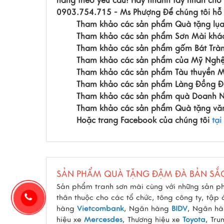
hàng theo yêu cầu!
Hãy nhanh tay nhắn cho
0903.754.715 - Ms Phượng
Để chúng tôi hỗ
Tham khảo các sản phẩm Quà tặng lụ
Tham khảo các sản phẩm Sơn Mài khá
Tham khảo các sản phẩm gốm Bát Trà
Tham khảo các sản phẩm của Mỹ Nghệ
Tham khảo các sản phẩm Tàu thuyền M
Tham khảo các sản phẩm Làng Đồng Đạ
Tham khảo các sản phẩm quà Doanh N
Tham khảo các sản phẩm Quà tặng vă
Hoặc trang Facebook của chúng tôi
tại
SẢN PHẨM QUÀ TẶNG ĐẬM ĐÀ BẢN SẮ
Sản phẩm tranh sơn mài cùng với những sản p
thân thuộc cho các tổ chức, tông công ty, tập
hàng
Vietcombank
, Ngân hàng
BIDV
, Ngân h
hiệu xe
Mercesdes
, Thương hiệu xe
Toyota
, Tru