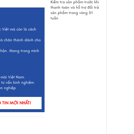
Kiểm tra sản phẩm trước khi
thanh toán và hỗ trợ đổi trả
sản phẩm trong vòng 01
tuần
c Việt mà còn là cách
 và chân thành dành cho
 nhận. Mang trong mình
 mài Việt Nam.
 tư vấn kinh nghiệm.
ên nghiệp
TIN MỚI NHẤT!