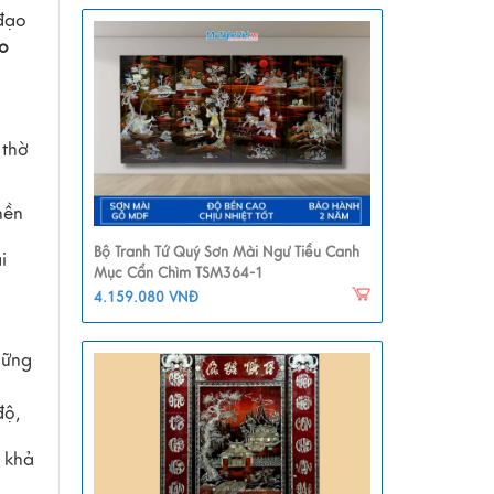
 đạo
ao
 thờ
nền
Bộ Tranh Tứ Quý Sơn Mài Ngư Tiều Canh
i
Mục Cẩn Chìm TSM364-1
4.159.080 VNĐ
hững
độ,
ó khả