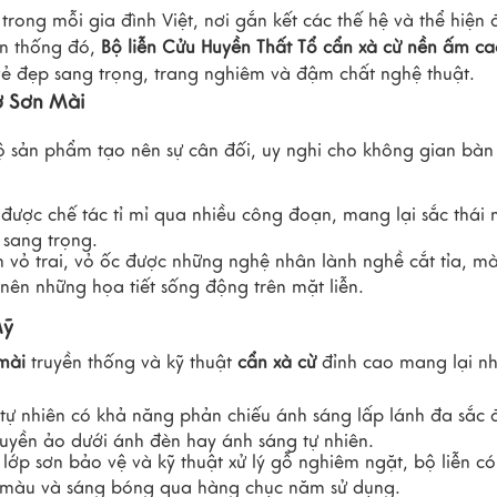
 trong mỗi gia đình Việt, nơi gắn kết các thế hệ và thể hiện
ền thống đó,
Bộ liễn Cửu Huyền Thất Tổ cẩn xà cừ nền ấm c
ẻ đẹp sang trọng, trang nghiêm và đậm chất nghệ thuật.
ờ Sơn Mài
bộ sản phẩm tạo nên sự cân đối, uy nghi cho không gian bàn
được chế tác tỉ mỉ qua nhiều công đoạn, mang lại sắc thái 
sang trọng.
vỏ trai, vỏ ốc được những nghệ nhân lành nghề cắt tỉa, mà
nên những họa tiết sống động trên mặt liễn.
Mỹ
 mài
truyền thống và kỹ thuật
cẩn xà cừ
đỉnh cao mang lại n
tự nhiên có khả năng phản chiếu ánh sáng lấp lánh đa sắc 
 huyền ảo dưới ánh đèn hay ánh sáng tự nhiên.
lớp sơn bảo vệ và kỹ thuật xử lý gỗ nghiêm ngặt, bộ liễn c
 màu và sáng bóng qua hàng chục năm sử dụng.