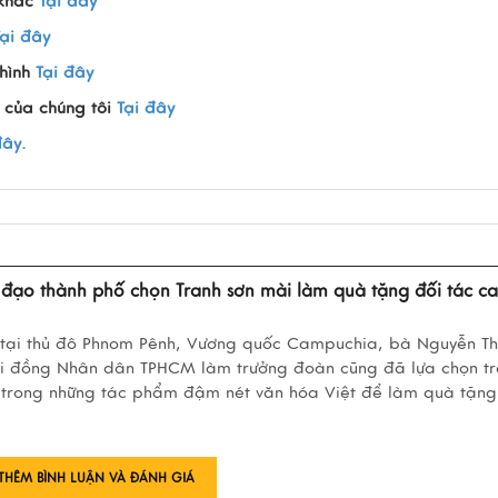
 khác
Tại đây
Tại đây
hình
Tại đây
 của chúng tôi
Tại đây
đây.
đạo thành phố chọn Tranh sơn mài làm quà tặng đối tác c
 tại thủ đô Phnom Pênh, Vương quốc Campuchia, bà Nguyễn Th
 Hội đồng Nhân dân TPHCM làm trưởng đoàn cũng đã lựa chọn t
 trong những tác phẩm đậm nét văn hóa Việt để làm quà tặng
THÊM BÌNH LUẬN VÀ ĐÁNH GIÁ