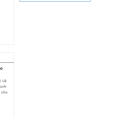
ao
ị Lệ
ranh
 cho