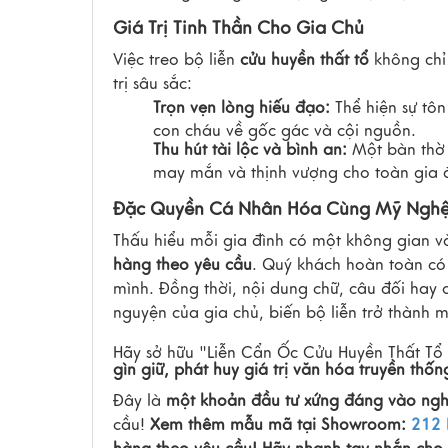
Giá Trị Tinh Thần Cho Gia Chủ
Việc treo bộ liễn
cửu huyền thất tổ
không chỉ
trị sâu sắc:
Trọn vẹn lòng hiếu đạo:
Thể hiện sự tôn
con cháu về gốc gác và cội nguồn.
Thu hút tài lộc và bình an:
Một bàn thờ t
may mắn và thịnh vượng cho toàn gia 
Đặc Quyền Cá Nhân Hóa Cùng Mỹ Nghệ
Thấu hiểu mỗi gia đình có một không gian v
hàng theo yêu cầu
. Quý khách hoàn toàn có 
mình. Đồng thời, nội dung chữ, câu đối hay c
nguyện của gia chủ, biến bộ liễn trở thàn
Hãy sở hữu "Liễn Cẩn Ốc Cửu Huyền Thất Tổ
gìn giữ, phát huy giá trị văn hóa truyền thốn
Đây là
một khoản đầu tư xứng đáng vào nghệ 
cầu!
Xem thêm mẫu mã tại Showroom:
212 