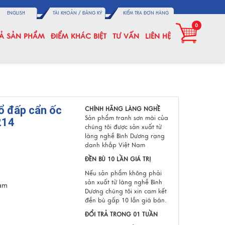
ENGLISH
TÀI KHOẢN /
ĐĂNG KÝ
KIỂM TRA ĐƠN HÀNG
0
CẢ SẢN PHẨM
ĐIỂM KHÁC BIỆT
TƯ VẤN
LIÊN HỆ
tổ đấp cẩn ốc
CHÍNH HÃNG LÀNG NGHỀ
Sản phẩm tranh sơn mài của
214
chúng tôi được sản xuất từ
làng nghề Bình Dương rạng
danh khắp Việt Nam
ĐỀN BÙ 10 LẦN GIÁ TRỊ
Nếu sản phẩm không phải
sản xuất từ làng nghề Bình
Nam
Dương chúng tôi xin cam kết
đền bù gấp 10 lần giá bán.
ĐỔI TRẢ TRONG 01 TUẦN