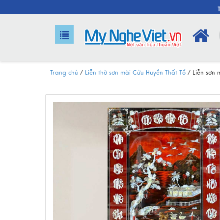
Trang chủ
/
Liễn thờ sơn mài Cửu Huyền Thất Tổ
/
Liễn sơn