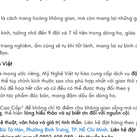
 là cách trang hoàng không gian, mà còn mang lại những g
 kính, tưởng nhớ đến 9 đời và 7 tổ tiên trong dòng họ, giáo
rang nghiêm, ấm cúng sẽ tụ khí tốt lành, mang lại sự bình 
đạo.
 Việt
à mong ước riêng, Mỹ Nghệ Việt tự hào cung cấp dịch vụ
đặ
thể tùy chỉnh kích thước sao cho phù hợp nhất với gian thờ
hủ đề họa tiết cẩn xà cừ đều có thể được thay đổi theo ý
h một tác phẩm độc bản, mang đậm dấu ấn dòng họ.
 Cao Cấp" để không chỉ tô điểm cho không gian sống mà c
g
, thể hiện
lòng hiếu thảo và sự biết ơn đối với nguồn cội
.
thuật, văn hóa và giá trị tinh thần
. Liên hệ đặt hàng theo 
Bùi Tá Hán, Phường Bình Trưng, TP. Hồ Chí Minh.
Liên hệ đặt