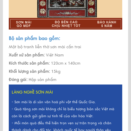
Bộ sản phẩm bao gồm:
Một bộ tranh liễn thờ sơn mài cẩn trai
Xuất xứ sản phẩm:
Việt Nam
Kích thước sản phẩm:
120cm x 140cm
Khối lượng sản phẩm:
15kg
Đóng gói:
Hộp sản phẩm
LÀNG NGHỀ SƠN MÀI
- Sơn mài là di sản văn hoá phi vật thể Quốc Gia.
- Quà tặng sơn mài không chỉ là biểu tượng bản sắc Việt mà
còn là cách gửi gắm sự tinh tế của văn hóa Việt.
- Mỗi món quà đều thể hiện trọn vẹn sự trân trọng và chân
thành dành cho đối tác, khách quốc tế hay người thân yêu.