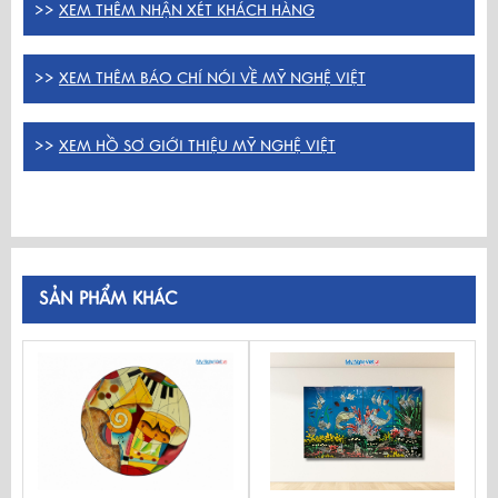
>>
XEM THÊM NHẬN XÉT KHÁCH HÀNG
>>
XEM THÊM BÁO CHÍ NÓI VỀ MỸ NGHỆ VIỆT
>>
XEM HỒ SƠ GIỚI THIỆU MỸ NGHỆ VIỆT
SẢN PHẨM KHÁC