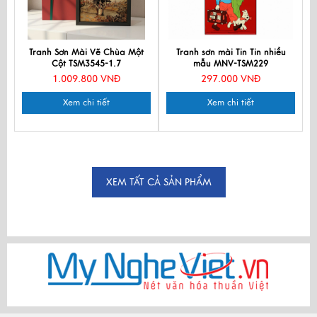
Tranh Sơn Mài Vẽ Chùa Một
Tranh sơn mài Tin Tin nhiều
Cột TSM3545-1.7
mẫu MNV-TSM229
1.009.800 VNĐ
297.000 VNĐ
Xem chi tiết
Xem chi tiết
XEM TẤT CẢ SẢN PHẨM