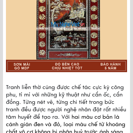
Tranh liễn thờ cúng được chế tác cực kỳ công 
phu, tỉ mỉ với những kỹ thuật như cẩn ốc, cẩn 
đồng. Từng nét vẽ, từng chi tiết trong bức 
tranh đều được người nghệ nhân đặt rất nhiều 
tâm huyết để tạo ra. Với 
hai màu cơ bản là 
cánh gián đen và đỏ, loại màu chế từ khoáng 
chất vô cơ không bị phân huỷ trước ánh sáng 