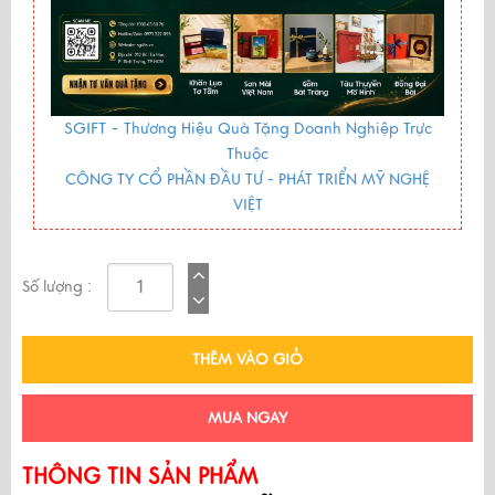
SGIFT -
Thương Hiệu Quà Tặng Doanh Nghiệp Trực
Thuộc
CÔNG TY CỔ PHẦN ĐẦU TƯ - PHÁT TRIỂN MỸ NGHỆ
VIỆT
Số lượng :
THÊM VÀO GIỎ
MUA NGAY
THÔNG TIN SẢN PHẨM