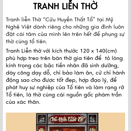
TRANH LIỄN THỜ 
Tranh liễn Thờ “Cửu Huyền Thất Tổ” tại Mỹ 
Nghệ Việt dành riêng cho những gia đình luôn 
đặt cái tâm của mình lên trên hết để phụng sự 
thờ cúng tổ tiên.
Tranh Liễn thờ với kích thước 
120 x 140(cm)
phù hợp treo trên bàn thờ gia tiên để 
 tỏ lòng 
kính trọng các bậc tiền nhân đã sinh dưỡng, 
dày công dạy dỗ, chỉ bảo làm ăn, cử chỉ hành 
động sao cho được tốt đẹp, hợp đạo lý, để 
phát huy sự nghiệp của Tổ tiên và làm rạng rỡ 
Tổ tiên, là thờ cúng cái nguồn gốc phàm trần 
của xác thân.