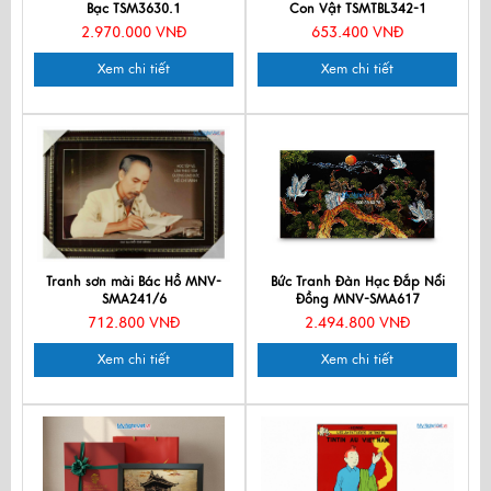
Bạc TSM3630.1
Con Vật TSMTBL342-1
2.970.000 VNĐ
653.400 VNĐ
Xem chi tiết
Xem chi tiết
Tranh sơn mài Bác Hồ MNV-
Bức Tranh Đàn Hạc Đắp Nổi
SMA241/6
Đồng MNV-SMA617
712.800 VNĐ
2.494.800 VNĐ
Xem chi tiết
Xem chi tiết