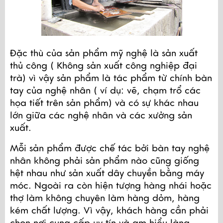
Đặc thù của sản phẩm mỹ nghệ là sản xuất 
thủ công ( Không sản xuất công nghiệp đại 
trà) vì vậy sản phẩm là tác phẩm từ chính bàn 
tay của nghệ nhân ( ví dụ: vẽ, chạm trổ các 
họa tiết trên sản phẩm) và có sự khác nhau 
lớn giữa các nghệ nhân và các xưởng sản 
xuất.
Mỗi sản phẩm được chế tác bởi bàn tay nghệ 
nhân không phải sản phẩm nào cũng giống 
hệt nhau như sản xuất dây chuyền bằng máy 
móc. Ngoài ra còn hiện tượng hàng nhái hoặc 
thợ làm không chuyên làm hàng dỏm, hàng 
kém chất lượng. Vì vậy, khách hàng cần phải 
chọn nơi cung cấp uy tín và am hiểu làng 