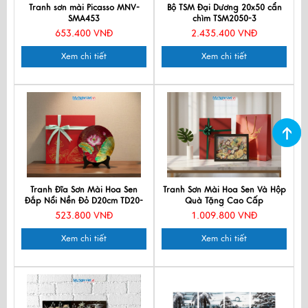
Tranh sơn mài Picasso MNV-
Bộ TSM Đại Dương 20x50 cẩn
SMA453
chìm TSM2050-3
653.400 VNĐ
2.435.400 VNĐ
Xem chi tiết
Xem chi tiết
Tranh Đĩa Sơn Mài Hoa Sen
Tranh Sơn Mài Hoa Sen Và Hộp
Đắp Nổi Nền Đỏ D20cm TD20-
Quà Tặng Cao Cấp
3.2
TBL34/17K3-7
523.800 VNĐ
1.009.800 VNĐ
Xem chi tiết
Xem chi tiết