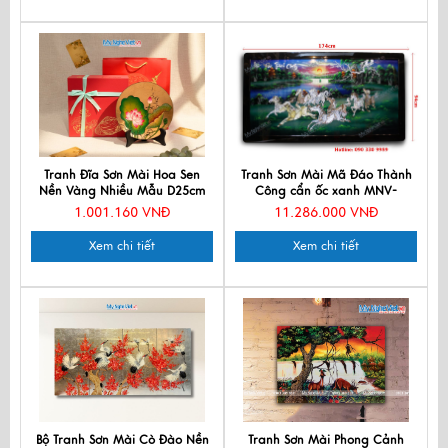
Tranh Đĩa Sơn Mài Hoa Sen
Tranh Sơn Mài Mã Đáo Thành
Nền Vàng Nhiều Mẫu D25cm
Công cẩn ốc xanh MNV-
TD25-TBL14
TSM9178
1.001.160 VNĐ
11.286.000 VNĐ
Xem chi tiết
Xem chi tiết
Bộ Tranh Sơn Mài Cò Đào Nền
Tranh Sơn Mài Phong Cảnh