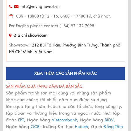
info@myngheviet.vn
08h - 18h00 từ T2 - T6, 8h00 - 17h00 T7, chủ nhật.
For English please contact (+84) 97 132 7095
Địa chỉ showroom
Showroow:
212 Bùi Tá Hán, Phường Bình Trưng, Thành phố
Hồ Chí Minh, Việt Nam
XEM THÊM CÁC SẢN PHẨM KHÁC
SẢN PHẨM QUÀ TẶNG ĐẬM ĐÀ BẢN SẮC
Sản phẩm tranh sơn mài cùng với những sản phẩm
khác của chúng tôi nhiều năm qua được sử dụng
làm quà tặng thân thuộc cho các tổ chức, tông công ty,
tập đoàn và thương hiệu trong và ngoài nước như: Tập
đoàn
, Ngân hàng
, Ngân hàng
,
FPT
Vietcombank
BIDV
Ngân hàng
, Trường Đại học
, Gạch
OCB
Hutech
Đồng Tâm