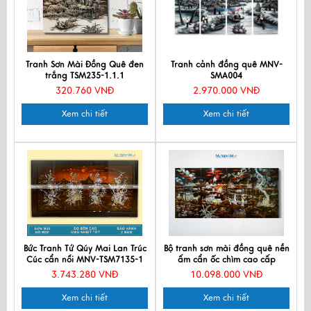
Tranh Sơn Mài Đồng Quê đen
Tranh cảnh đồng quê MNV-
trắng TSM235-1.1.1
SMA004
320.760 VNĐ
2.970.000 VNĐ
Xem chi tiết
Xem chi tiết
Bức Tranh Tứ Qúy Mai Lan Trúc
Bộ tranh sơn mài đồng quê nền
Cúc cẩn nổi MNV-TSM7135-1
ấm cẩn ốc chìm cao cấp
TSM5103-1
3.743.280 VNĐ
10.098.000 VNĐ
Xem chi tiết
Xem chi tiết