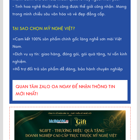
- Tinh hoa nghệ thuật thủ công được thế giới công nhận. Mang
trong mình chiều sâu văn hóa và vẻ đẹp đẳng cấp.
TẠI SAO CHỌN MỸ NGHỆ VIỆT?
⭐Cam kết 100% sản phẩm chính gốc làng nghề sơn mài Việt
Nam.
⭐Dịch vụ uy tín: giao hàng, đóng gói, gói quà tặng, tư vấn kinh
nghiệm.
⭐Hỗ trợ đổi trả sản phẩm dễ dàng, bảo hành chuyên nghiệp
QUAN TÂM ZALO OA NGAY ĐỂ NHẬN THÔNG TIN
MỚI NHẤT!