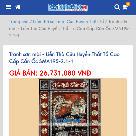
0
Trang chủ
/
Liễn thờ sơn mài Cửu Huyền Thất Tổ
/
Tranh sơn
mài - Liễn Thờ Cửu Huyền Thất Tổ Cao Cấp Cẩn Ốc SMA195-
2.1-1
Tranh sơn mài - Liễn Thờ Cửu Huyền Thất Tổ Cao
Cấp Cẩn Ốc SMA195-2.1-1
GIÁ BÁN:
26.731.080 VNĐ