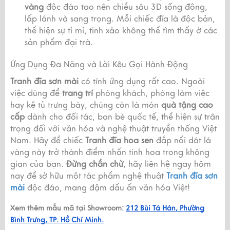
vàng
độc đáo tạo nên chiều sâu 3D sống động,
lấp lánh và sang trọng. Mỗi chiếc đĩa là độc bản,
thể hiện sự tỉ mỉ, tinh xảo không thể tìm thấy ở các
sản phẩm đại trà.
Ứng Dụng Đa Năng và Lời Kêu Gọi Hành Động
Tranh đĩa sơn mài
có tính ứng dụng rất cao. Ngoài
việc dùng để
trang trí
phòng khách, phòng làm việc
hay kệ tủ trưng bày, chúng còn là món
quà tặng cao
cấp
dành cho đối tác, bạn bè quốc tế, thể hiện sự trân
trọng đối với văn hóa và nghệ thuật truyền thống Việt
Nam. Hãy để chiếc
Tranh đĩa hoa sen
đắp nổi dát lá
vàng này trở thành điểm nhấn tinh hoa trong không
gian của bạn.
Đừng chần chừ
, hãy liên hệ ngay hôm
nay để sở hữu một tác phẩm nghệ thuật
Tranh đĩa sơn
mài
độc đáo, mang đậm dấu ấn văn hóa Việt!
Xem thêm mẫu mã tại Showroom:
212 Bùi Tá Hán, Phường
Bình Trưng, TP. Hồ Chí Minh.