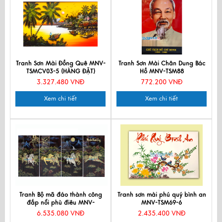
Tranh Sơn Mài Đồng Quê MNV-
Tranh Sơn Mài Chân Dung Bác
TSMCV03-5 (HÀNG ĐẶT)
Hồ MNV-TSM88
3.327.480 VNĐ
772.200 VNĐ
Xem chi tiết
Xem chi tiết
Tranh Bộ mã đáo thành công
Tranh sơn mài phú quý bình an
đắp nổi phù điêu MNV-
MNV-TSM69-6
TSM488-2
6.535.080 VNĐ
2.435.400 VNĐ