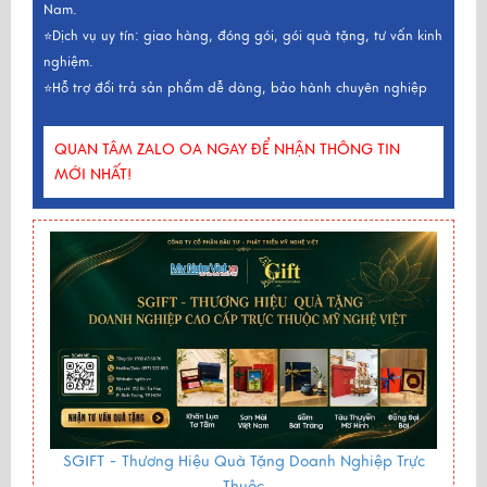
Nam.
⭐Dịch vụ uy tín: giao hàng, đóng gói, gói quà tặng, tư vấn kinh
nghiệm.
⭐Hỗ trợ đổi trả sản phẩm dễ dàng, bảo hành chuyên nghiệp
QUAN TÂM ZALO OA NGAY ĐỂ NHẬN THÔNG TIN
MỚI NHẤT!
SGIFT -
Thương Hiệu Quà Tặng Doanh Nghiệp Trực
Thuộc