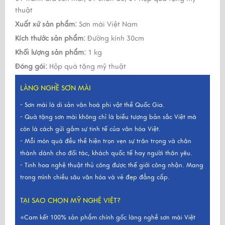
thuật
Xuất xứ sản phẩm:
Sơn mài Việt Nam
Kích thước sản phẩm:
Đường kính 30cm
Khối lượng sản phẩm:
1 kg
Đóng gói:
Hộp quà tặng mỹ thuật
LÀNG NGHỀ SƠN MÀI
- Sơn mài là di sản văn hoá phi vật thể Quốc Gia.
- Quà tặng sơn mài không chỉ là biểu tượng bản sắc Việt mà
còn là cách gửi gắm sự tinh tế của văn hóa Việt.
- Mỗi món quà đều thể hiện trọn vẹn sự trân trọng và chân
thành dành cho đối tác, khách quốc tế hay người thân yêu.
- Tinh hoa nghệ thuật thủ công được thế giới công nhận. Mang
trong mình chiều sâu văn hóa và vẻ đẹp đẳng cấp.
TẠI SAO CHỌN MỸ NGHỆ VIỆT?
⭐Cam kết 100% sản phẩm chính gốc làng nghề sơn mài Việt