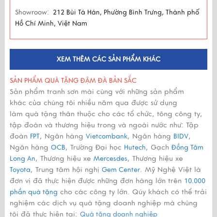
Showroow:
212 Bùi Tá Hán, Phường Bình Trưng, Thành phố
Hồ Chí Minh, Việt Nam
XEM THÊM CÁC SẢN PHẨM KHÁC
SẢN PHẨM QUÀ TẶNG ĐẬM ĐÀ BẢN SẮC
Sản phẩm tranh sơn mài cùng với những sản phẩm
khác của chúng tôi nhiều năm qua được sử dụng
làm quà tặng thân thuộc cho các tổ chức, tông công ty,
tập đoàn và thương hiệu trong và ngoài nước như: Tập
đoàn
, Ngân hàng
, Ngân hàng
,
FPT
Vietcombank
BIDV
Ngân hàng
, Trường Đại học
, Gạch
OCB
Hutech
Đồng Tâm
, Thương hiệu xe
, Thương hiệu xe
Long An
Mercesdes
, Trung tâm hội nghị
. Mỹ Nghệ Việt là
Toyota
Gem Center
đơn vị đã thực hiện được những đơn hàng lớn trên
10.000
cho các công ty lớn. Qúy khách có thể trải
phần quà tặng
nghiệm các dịch vụ quà tặng doanh nghiệp mà chúng
tôi đã thực hiện tại:
Quà tặng doanh nghiệp