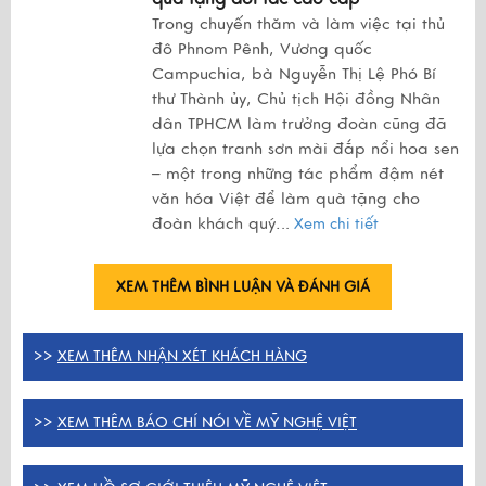
Trong chuyến thăm và làm việc tại thủ
đô Phnom Pênh, Vương quốc
Campuchia, bà Nguyễn Thị Lệ Phó Bí
thư Thành ủy, Chủ tịch Hội đồng Nhân
dân TPHCM làm trưởng đoàn cũng đã
lựa chọn tranh sơn mài đắp nổi hoa sen
– một trong những tác phẩm đậm nét
văn hóa Việt để làm quà tặng cho
đoàn khách quý.
..
Xem chi tiết
XEM THÊM BÌNH LUẬN VÀ ĐÁNH GIÁ
>>
XEM THÊM NHẬN XÉT KHÁCH HÀNG
>>
XEM THÊM BÁO CHÍ NÓI VỀ MỸ NGHỆ VIỆT