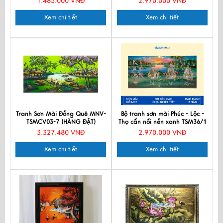
1.485.000 VNĐ
2.970.000 VNĐ
Xem chi tiết
Xem chi tiết
Tranh Sơn Mài Đồng Quê MNV-
Bộ tranh sơn mài Phúc - Lộc -
TSMCV03-7 (HÀNG ĐẶT)
Thọ cẩn nổi nền xanh TSM36/1
3.327.480 VNĐ
2.970.000 VNĐ
Xem chi tiết
Xem chi tiết