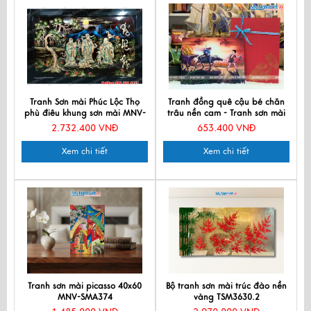
Tranh Sơn mài Phúc Lộc Thọ
Tranh đồng quê cậu bé chăn
phù điêu khung sơn mài MNV-
trâu nền cam - Tranh sơn mài
TSM697-3
TSMTBL343-2
2.732.400 VNĐ
653.400 VNĐ
Xem chi tiết
Xem chi tiết
Tranh sơn mài picasso 40x60
Bộ tranh sơn mài trúc đào nền
MNV-SMA374
vàng TSM3630.2