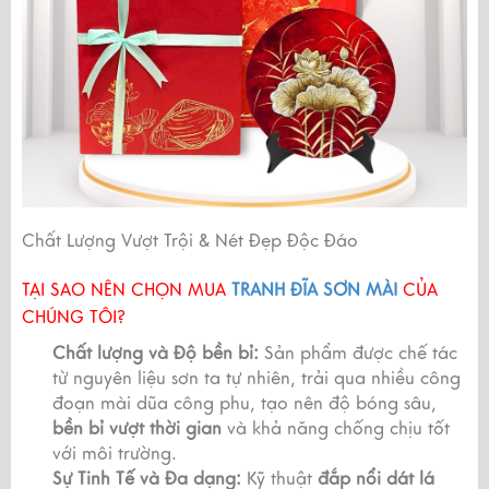
Chất Lượng Vượt Trội & Nét Đẹp Độc Đáo
TẠI SAO NÊN CHỌN MUA
TRANH ĐĨA SƠN MÀI
CỦA
CHÚNG TÔI?
Chất lượng và Độ bền bỉ:
Sản phẩm được chế tác
từ nguyên liệu sơn ta tự nhiên, trải qua nhiều công
đoạn mài dũa công phu, tạo nên độ bóng sâu,
bền bỉ vượt thời gian
và khả năng chống chịu tốt
với môi trường.
Sự Tinh Tế và Đa dạng:
Kỹ thuật
đắp nổi dát lá