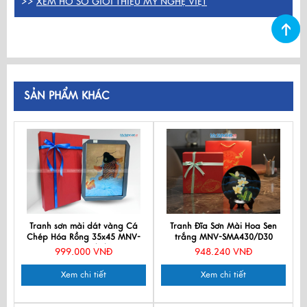
>>
XEM HỒ SƠ GIỚI THIỆU MỸ NGHỆ VIỆT
SẢN PHẨM KHÁC
Tranh sơn mài dát vàng Cá
Tranh Đĩa Sơn Mài Hoa Sen
Chép Hóa Rồng 35x45 MNV-
trắng MNV-SMA430/D30
TSM3545/4/1
999.000 VNĐ
948.240 VNĐ
Xem chi tiết
Xem chi tiết