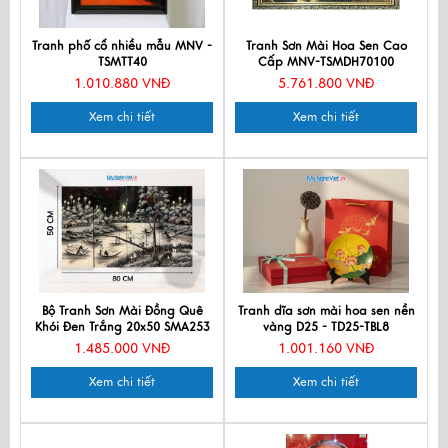
Tranh phố cổ nhiều mẫu MNV -
Tranh Sơn Mài Hoa Sen Cao
TSMTT40
Cấp MNV-TSMDH70100
1.010.880 VNĐ
5.761.800 VNĐ
Xem chi tiết
Xem chi tiết
Bộ Tranh Sơn Mài Đồng Quê
Tranh dĩa sơn mài hoa sen nền
Khói Đen Trắng 20x50 SMA253
vàng D25 - TD25-TBL8
1.485.000 VNĐ
1.001.160 VNĐ
Xem chi tiết
Xem chi tiết