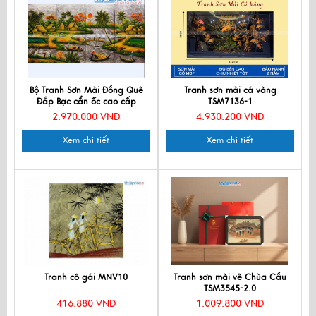
Bộ Tranh Sơn Mài Đồng Quê
Tranh sơn mài cá vàng
Đắp Bạc cẩn ốc cao cấp
TSM7136-1
TSM363-4.1
2.970.000 VNĐ
4.930.200 VNĐ
Xem chi tiết
Xem chi tiết
Tranh cô gái MNV10
Tranh sơn mài vẽ Chùa Cầu
TSM3545-2.0
416.880 VNĐ
1.009.800 VNĐ