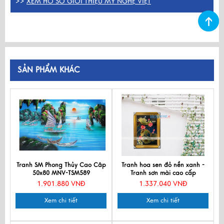
>>
XEM HỒ SƠ GIỚI THIỆU MỸ NGHỆ VIỆT
SẢN PHẨM KHÁC
Tranh SM Phong Thủy Cao Câp
Tranh hoa sen đỏ nền xanh -
50x80 MNV-TSM589
Tranh sơn mài cao cấp
1.901.880 VNĐ
1.337.040 VNĐ
Xem chi tiết
Xem chi tiết