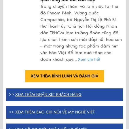
Trong chuyến thăm và làm việc tại thủ
đô Phnom Pênh, Vương quốc
Campuchia, bà Nguyễn Thị Lệ Phó Bí
thư Thành ủy, Chủ tịch Hội đồng Nhân
dân TPHCM làm trưởng đoàn cũng đã
lựa chọn tranh sơn mài đắp nổi hoa sen
– một trong những tác phẩm đậm nét
văn hóa Việt để làm quà tặng cho
đoàn khách quý.
..
Xem chi tiết
XEM THÊM BÌNH LUẬN VÀ ĐÁNH GIÁ
>>
XEM THÊM NHẬN XÉT KHÁCH HÀNG
>>
XEM THÊM BÁO CHÍ NÓI VỀ MỸ NGHỆ VIỆT