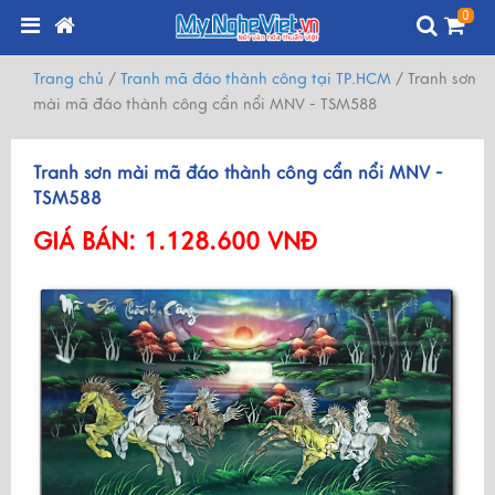
0
Trang chủ
/
Tranh mã đáo thành công tại TP.HCM
/
Tranh sơn
mài mã đáo thành công cẩn nổi MNV - TSM588
Tranh sơn mài mã đáo thành công cẩn nổi MNV -
TSM588
GIÁ BÁN:
1.128.600 VNĐ