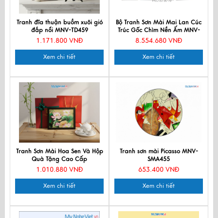
Tranh đĩa thuận buồm xuôi gió
Bộ Tranh Sơn Mài Mai Lan Cúc
đắp nổi MNV-TD459
Trúc Gốc Chìm Nền Ấm MNV-
TSM5105C-1
1.171.800 VNĐ
8.554.680 VNĐ
Xem chi tiết
Xem chi tiết
Tranh Sơn Mài Hoa Sen Và Hộp
Tranh sơn mài Picasso MNV-
Quà Tặng Cao Cấp
SMA455
TBL34/17K3-8
1.010.880 VNĐ
653.400 VNĐ
Xem chi tiết
Xem chi tiết