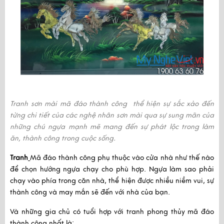
Tranh sơn mài mã đáo thành công
thể hiện sự sắc xảo đến
từng chi tiết của các nghệ nhân sơn mài qua sự sung mãn của
những chú ngựa mạnh mẽ mang đến sự phát lộc trong làm
ăn, thành công trong cuộc sống.
Tranh
Mã đáo thành công phụ thuộc vào cửa nhà như thế nào 
để chọn hướng ngựa chạy cho phù hợp. Ngựa làm sao phải 
chạy vào phía trong căn nhà, thể hiện được nhiều niềm vui, sự 
thành công và may mắn sẽ đến với nhà của bạn.
Và những gia chủ có tuổi hợp với tranh phong thủy mã đáo 
thành công nhất là: