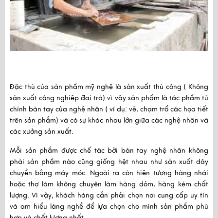
Đặc thù của sản phẩm mỹ nghệ là sản xuất thủ công ( Không 
sản xuất công nghiệp đại trà) vì vậy sản phẩm là tác phẩm từ 
chính bàn tay của nghệ nhân ( ví dụ: vẽ, chạm trổ các họa tiết 
trên sản phẩm) và có sự khác nhau lớn giữa các nghệ nhân và 
các xưởng sản xuất.
Mỗi sản phẩm được chế tác bởi bàn tay nghệ nhân không 
phải sản phẩm nào cũng giống hệt nhau như sản xuất dây 
chuyền bằng máy móc. Ngoài ra còn hiện tượng hàng nhái 
hoặc thợ làm không chuyên làm hàng dỏm, hàng kém chất 
lượng. Vì vậy, khách hàng cần phải chọn nơi cung cấp uy tín 
và am hiểu làng nghề để lựa chọn cho mình sản phẩm phù 
hợp và chất lượng nhất. 