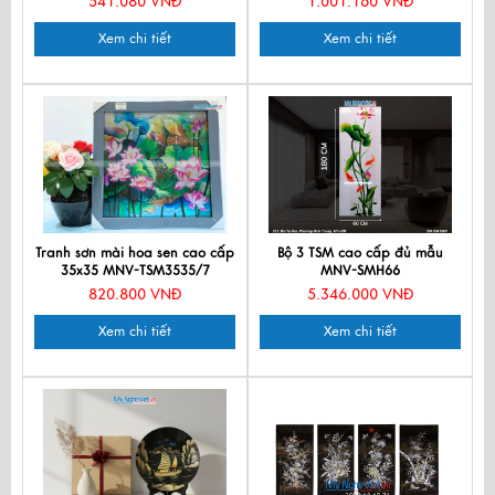
541.080 VNĐ
1.001.160 VNĐ
Xem chi tiết
Xem chi tiết
Tranh sơn mài hoa sen cao cấp
Bộ 3 TSM cao cấp đủ mẫu
35x35 MNV-TSM3535/7
MNV-SMH66
820.800 VNĐ
5.346.000 VNĐ
Xem chi tiết
Xem chi tiết