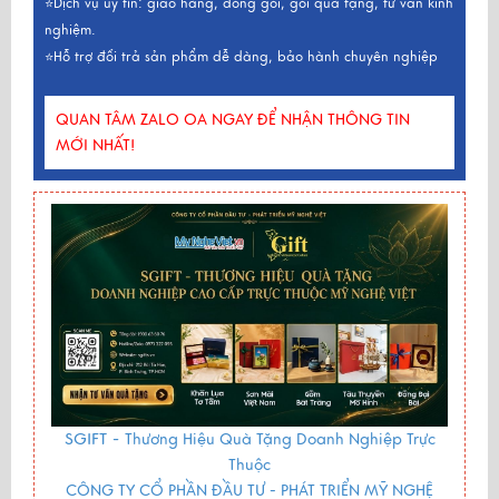
⭐Dịch vụ uy tín: giao hàng, đóng gói, gói quà tặng, tư vấn kinh
nghiệm.
⭐Hỗ trợ đổi trả sản phẩm dễ dàng, bảo hành chuyên nghiệp
QUAN TÂM ZALO OA NGAY ĐỂ NHẬN THÔNG TIN
MỚI NHẤT!
SGIFT -
Thương Hiệu Quà Tặng Doanh Nghiệp Trực
Thuộc
CÔNG TY CỔ PHẦN ĐẦU TƯ - PHÁT TRIỂN MỸ NGHỆ