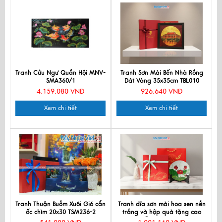
Tranh Cửu Ngư Quần Hội MNV-
Tranh Sơn Mài Bến Nhà Rồng
SMA360/1
Dát Vàng 35x35cm TBL010
4.159.080 VNĐ
926.640 VNĐ
Xem chi tiết
Xem chi tiết
Tranh Thuận Buồm Xuôi Gió cẩn
Tranh dĩa sơn mài hoa sen nền
ốc chìm 20x30 TSM236-2
trắng và hộp quà tặng cao
cấp TD25-TBL5