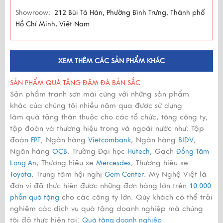
Showroow:
212 Bùi Tá Hán, Phường Bình Trưng, Thành phố
Hồ Chí Minh, Việt Nam
XEM THÊM CÁC SẢN PHẨM KHÁC
SẢN PHẨM QUÀ TẶNG ĐẬM ĐÀ BẢN SẮC
Sản phẩm tranh sơn mài cùng với những sản phẩm
khác của chúng tôi nhiều năm qua được sử dụng
làm quà tặng thân thuộc cho các tổ chức, tông công ty,
tập đoàn và thương hiệu trong và ngoài nước như: Tập
đoàn
, Ngân hàng
, Ngân hàng
,
FPT
Vietcombank
BIDV
Ngân hàng
, Trường Đại học
, Gạch
OCB
Hutech
Đồng Tâm
, Thương hiệu xe
, Thương hiệu xe
Long An
Mercesdes
, Trung tâm hội nghị
. Mỹ Nghệ Việt là
Toyota
Gem Center
đơn vị đã thực hiện được những đơn hàng lớn trên
10.000
cho các công ty lớn. Qúy khách có thể trải
phần quà tặng
nghiệm các dịch vụ quà tặng doanh nghiệp mà chúng
tôi đã thực hiện tại:
Quà tặng doanh nghiệp