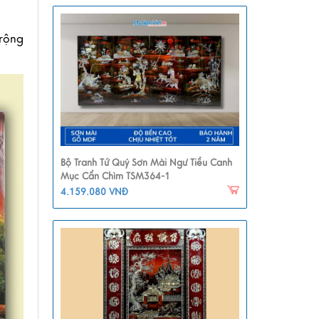
rộng 
Bộ Tranh Tứ Quý Sơn Mài Ngư Tiều Canh
Mục Cẩn Chìm TSM364-1
4.159.080 VNĐ