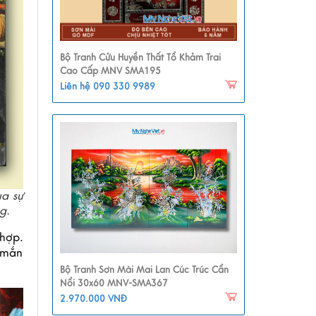
Bộ Tranh Cửu Huyền Thất Tổ Khảm Trai
Cao Cấp MNV SMA195
Liên hệ 090 330 9989
ua sự
ng.
ợp. 
 mắn 
Bộ Tranh Sơn Mài Mai Lan Cúc Trúc Cẩn
Nổi 30x60 MNV-SMA367
2.970.000 VNĐ