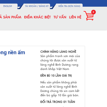
ENGLISH
TÀI KHOẢN /
ĐĂNG KÝ
KIỂM TRA ĐƠN HÀNG
0
CẢ SẢN PHẨM
ĐIỂM KHÁC BIỆT
TƯ VẤN
LIÊN HỆ
ông nền ấm
CHÍNH HÃNG LÀNG NGHỀ
Sản phẩm tranh sơn mài của
chúng tôi được sản xuất từ
làng nghề Bình Dương rạng
danh khắp Việt Nam
ĐỀN BÙ 10 LẦN GIÁ TRỊ
Nếu sản phẩm không phải
sản xuất từ làng nghề Bình
Dương chúng tôi xin cam kết
đền bù gấp 10 lần giá bán.
ĐỔI TRẢ TRONG 01 TUẦN