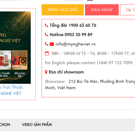
THÊM VÀO GIỎ
MUA NGAY
C
Tổng đài 1900 63 60 76
Hotline 0903 30 99 89
info@myngheviet.vn
08h - 18h00 từ T2 - T6, 8h00 - 17h00 T7, c
For English please contact (+84) 97 132 7095
Địa chỉ showroom
Showroow:
212 Bùi Tá Hán, Phường Bình Trưn
 Trực Thuộc
Minh, Việt Nam
 NGHỆ VIỆT
 CHỌN
VIDEO SẢN PHẨM