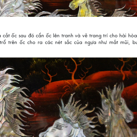
 cắt ốc sau đó cẩn ốc lên tranh và vẽ trang trí cho hài hò
 trổ trên ốc cho ra các nét sắc của ngựa như mắt mũi, b