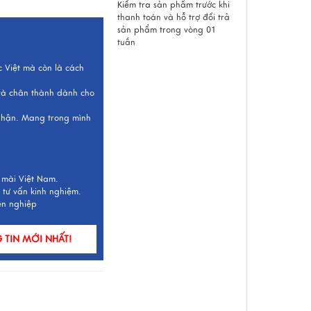
Kiểm tra sản phẩm trước khi
thanh toán và hỗ trợ đổi trả
sản phẩm trong vòng 01
tuần
c Việt mà còn là cách
 và chân thành dành cho
 nhận. Mang trong mình
 mài Việt Nam.
 tư vấn kinh nghiệm.
ên nghiệp
TIN MỚI NHẤT!