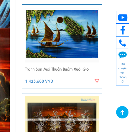
Trò
chuyện
Tranh Sơn Mài Thuận Buồm Xuôi Gió
với
chúng
1.425.600 VNĐ
tôi