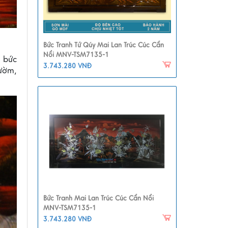
Bức Tranh Tứ Qúy Mai Lan Trúc Cúc Cẩn
Nổi MNV-TSM7135-1
a bức
3.743.280 VNĐ
ườm,
Bức Tranh Mai Lan Trúc Cúc Cẩn Nổi
MNV-TSM7135-1
3.743.280 VNĐ