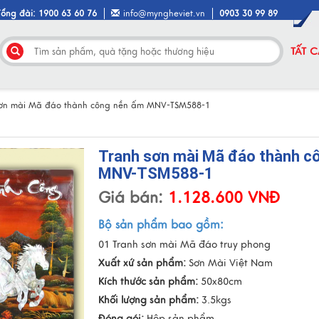
Tổng đài: 1900 63 60 76
info@myngheviet.vn
0903 30 99 89
TẤT 
sơn mài Mã đáo thành công nền ấm MNV-TSM588-1
Tranh sơn mài Mã đáo thành c
MNV-TSM588-1
Giá bán:
1.128.600 VNĐ
Bộ sản phẩm bao gồm:
01 Tranh sơn mài Mã đáo truy phong
Xuất xứ sản phẩm:
Sơn Mài Việt Nam
Kích thước sản phẩm:
50x80cm
Khối lượng sản phẩm:
3.5kgs
Đóng gói:
Hộp sản phẩm