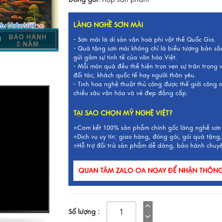
LÀNG NGHỀ SƠN MÀI
I
- Sơn mài là di sản văn hoá phi vật thể Quốc Gia.
- Quà tặng sơn mài không chỉ là biểu tượng bản sắ
gửi gắm sự tinh tế của văn hóa Việt.
- Mỗi món quà đều thể hiện trọn vẹn sự trân trọng
đối tác, khách quốc tế hay người thân yêu.
- Tinh hoa nghệ thuật thủ công được thế giới công
chiều sâu văn hóa và vẻ đẹp đẳng cấp.
TẠI SAO CHỌN MỸ NGHỆ VIỆT?
⭐Cam kết 100% sản phẩm chính gốc làng nghề sơn
⭐Dịch vụ uy tín: giao hàng, đóng gói, gói quà tặng,
⭐Hỗ trợ đổi trả sản phẩm dễ dàng, bảo hành chuy
QUAN TÂM ZALO OA NGAY ĐỂ NHẬN THÔNG 
Số lượng :