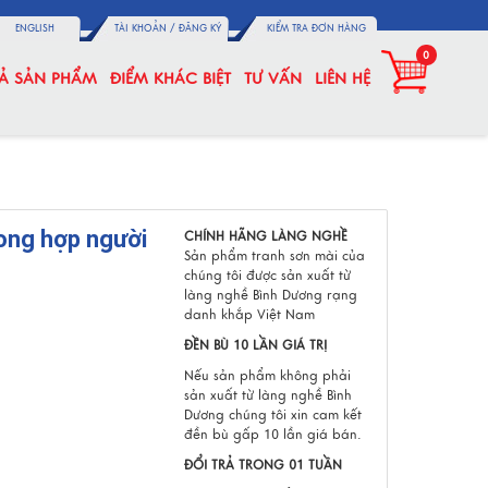
ENGLISH
TÀI KHOẢN /
ĐĂNG KÝ
KIỂM TRA ĐƠN HÀNG
0
CẢ SẢN PHẨM
ĐIỂM KHÁC BIỆT
TƯ VẤN
LIÊN HỆ
ong hợp người
CHÍNH HÃNG LÀNG NGHỀ
Sản phẩm tranh sơn mài của
chúng tôi được sản xuất từ
làng nghề Bình Dương rạng
danh khắp Việt Nam
ĐỀN BÙ 10 LẦN GIÁ TRỊ
Nếu sản phẩm không phải
sản xuất từ làng nghề Bình
Dương chúng tôi xin cam kết
đền bù gấp 10 lần giá bán.
ĐỔI TRẢ TRONG 01 TUẦN