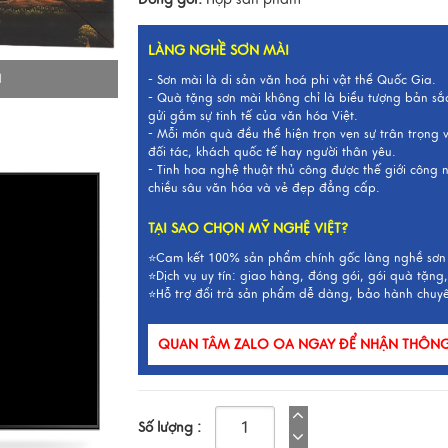
LÀNG NGHỀ SƠN MÀI
I
- Sơn mài là di sản văn hoá phi vật thể Quốc Gia.
- Quà tặng sơn mài không chỉ là biểu tượng bản sắ
gửi gắm sự tinh tế của văn hóa Việt.
- Mỗi món quà đều thể hiện trọn vẹn sự trân trọng
đối tác, khách quốc tế hay người thân yêu.
- Tinh hoa nghệ thuật thủ công được thế giới công
chiều sâu văn hóa và vẻ đẹp đẳng cấp.
TẠI SAO CHỌN MỸ NGHỆ VIỆT?
⭐Cam kết 100% sản phẩm chính gốc làng nghề sơn
⭐Dịch vụ uy tín: giao hàng, đóng gói, gói quà tặng,
⭐Hỗ trợ đổi trả sản phẩm dễ dàng, bảo hành chuy
QUAN TÂM ZALO OA NGAY ĐỂ NHẬN THÔNG 
Số lượng :