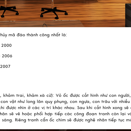
thủy mã đáo thành công nhất là:
– 2000 
– 2006 
 2007
, khảm trai, khảm xà cừ): Vỏ ốc được cắt hình như con người,
 con vật như long lân quy phụng, con ngựa, con trâu với nhiều
i được nhìn ở các vị trí khác nhau. Sau khi cắt hình xong sẽ 
nhân sẽ vẽ hoặc phối hợp tiếp các công đoạn tranh còn lại và
sáng. Riêng tranh cẩn ốc chìm sẽ được nghệ nhân tiếp tục mà