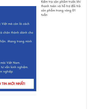
Kiểm tra sản phẩm trước khi
thanh toán và hỗ trợ đổi trả
sản phẩm trong vòng 01
tuần
c Việt mà còn là cách
 và chân thành dành cho
 nhận. Mang trong mình
 mài Việt Nam.
 tư vấn kinh nghiệm.
ên nghiệp
TIN MỚI NHẤT!