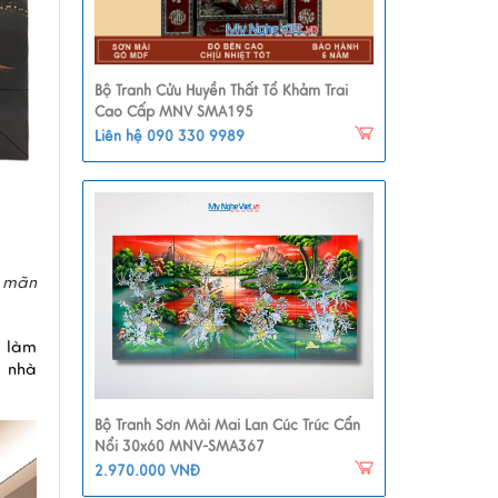
Bộ Tranh Cửu Huyền Thất Tổ Khảm Trai
Cao Cấp MNV SMA195
Liên hệ 090 330 9989
g mãn
 làm 
 nhà 
Bộ Tranh Sơn Mài Mai Lan Cúc Trúc Cẩn
Nổi 30x60 MNV-SMA367
2.970.000 VNĐ