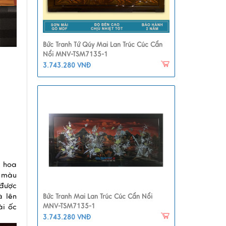
Bức Tranh Tứ Qúy Mai Lan Trúc Cúc Cẩn
Nổi MNV-TSM7135-1
3.743.280 VNĐ
 hoa 
 màu 
được 
 lên 
Bức Tranh Mai Lan Trúc Cúc Cẩn Nổi
MNV-TSM7135-1
i ốc 
3.743.280 VNĐ