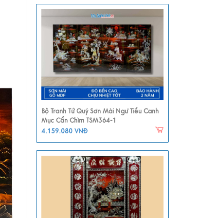
Bộ Tranh Tứ Quý Sơn Mài Ngư Tiều Canh
Mục Cẩn Chìm TSM364-1
4.159.080 VNĐ