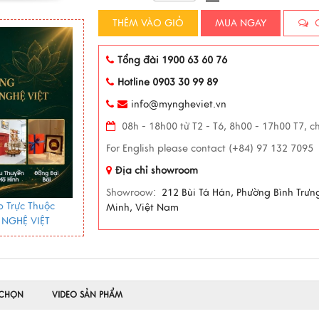
THÊM VÀO GIỎ
MUA NGAY
C
Tổng đài 1900 63 60 76
Hotline 0903 30 99 89
info@myngheviet.vn
08h - 18h00 từ T2 - T6, 8h00 - 17h00 T7, c
For English please contact (+84) 97 132 7095
Địa chỉ showroom
Showroow:
212 Bùi Tá Hán, Phường Bình Trưn
 Trực Thuộc
Minh, Việt Nam
 NGHỆ VIỆT
 CHỌN
VIDEO SẢN PHẨM