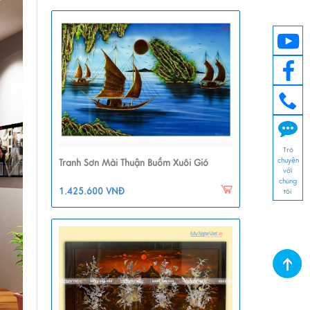
Trò
chuyện
Tranh Sơn Mài Thuận Buồm Xuôi Gió
với
chúng
1.425.600 VNĐ
tôi