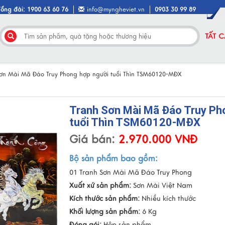
Tổng đài: 1900 63 60 76
info@myngheviet.vn
0903 30 99 89
TẤT 
Sơn Mài Mã Đáo Truy Phong hợp người tuổi Thìn TSM60120-MĐX
Tranh Sơn Mài Mã Đáo Truy Ph
tuổi Thìn TSM60120-MĐX
Giá bán:
2.970.000 VNĐ
Bộ sản phẩm bao gồm:
01 Tranh Sơn Mài Mã Đáo Truy Phong
Xuất xứ sản phẩm:
Sơn Mài Việt Nam
Kích thước sản phẩm:
Nhiều kích thước
Khối lượng sản phẩm:
6 Kg
Đóng gói:
Hộp sản phẩm