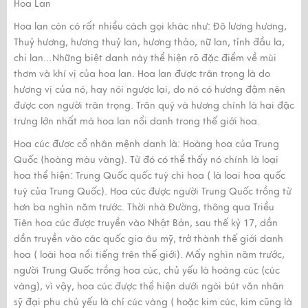
Hoa Lan
Hoa lan còn có rất nhiều cách gọi khác như: Đô lương hương,
Thuỷ hương, hương thuỷ lan, hương thảo, nữ lan, tỉnh đầu la,
chi lan…Những biệt danh này thể hiện rõ đặc điểm về mùi
thơm và khí vị của hoa lan. Hoa lan được trân trọng là do
hương vị của nó, hay nói ngược lại, do nó có hương đậm nên
được con người trân trọng. Trân quý và hương chính là hai đặc
trưng lớn nhất mà hoa lan nổi danh trong thế giới hoa.
Hoa cúc được cổ nhân mệnh danh là: Hoàng hoa của Trung
Quốc (hoàng màu vàng). Từ đó có thể thấy nó chính là loại
hoa thể hiện: Trung Quốc quốc tuỳ chi hoa ( là loai hoa quốc
tuý của Trung Quốc). Hoa cúc được người Trung Quốc trồng từ
hơn ba nghìn năm trước. Thời nhà Đường, thông qua Triều
Tiên hoa cúc được truyền vào Nhật Bản, sau thế kỷ 17, dần
dần truyền vào các quốc gia âu mỹ, trở thành thế giới danh
hoa ( loài hoa nổi tiếng trên thế giới). Mấy nghìn năm trước,
người Trung Quốc trồng hoa cúc, chủ yếu là hoàng cúc (cúc
vàng), vì vậy, hoa cúc được thể hiện dưới ngòi bút văn nhân
sỹ đại phu chủ yếu là chỉ cúc vàng ( hoặc kim cúc, kim cũng là