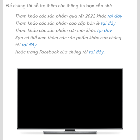
Để chúng tôi hỗ trợ thêm các thông tin bạn cần nhé.
Tham khảo các sản phẩm quà tết 2022 khác
tại đây
Tham khảo các sản phẩm cao cấp bán lẻ
tại đây
Tham khảo các sản phẩm sơn mài khác
tại đây
Bạn có thể xem thêm các sản phẩm khác của chúng
tôi
tại đây
Hoặc trang Facebook của chúng tôi
tại đây.