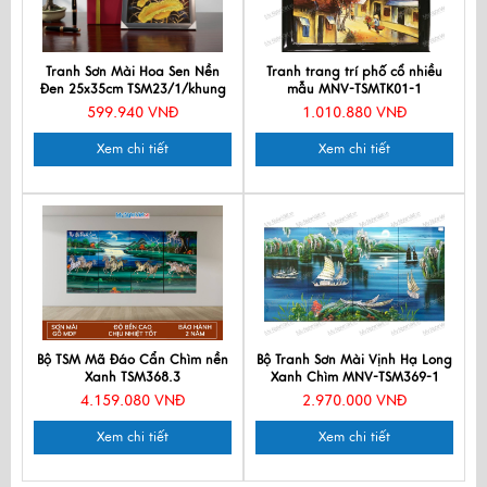
Tranh Sơn Mài Hoa Sen Nền
Tranh trang trí phố cổ nhiều
Đen 25x35cm TSM23/1/khung
mẫu MNV-TSMTK01-1
599.940 VNĐ
1.010.880 VNĐ
Xem chi tiết
Xem chi tiết
Bộ TSM Mã Đáo Cẩn Chìm nền
Bộ Tranh Sơn Mài Vịnh Hạ Long
Xanh TSM368.3
Xanh Chìm MNV-TSM369-1
4.159.080 VNĐ
2.970.000 VNĐ
Xem chi tiết
Xem chi tiết