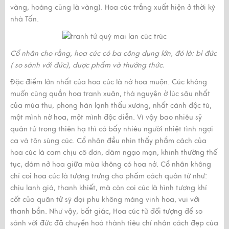
vàng, hoàng cũng là vàng). Hoa cúc trắng xuất hiện ở thời kỳ
nhà Tấn.
Cổ nhân cho rằng, hoa cúc có ba công dụng lớn, đó là: bỉ đức
( so sánh với đức), dược phẩm và thưởng thức.
Đặc điểm lớn nhất của hoa cúc là nở hoa muộn. Cúc không
muốn cùng quần hoa tranh xuân, thà nguyện ở lúc sâu nhất
của mùa thu, phong hàn lạnh thấu xương, nhất cành độc tú,
một mình nở hoa, một mình độc diễn. Vì vậy bao nhiêu sỹ
quân tử trong thiên hạ thì có bấy nhiêu người nhiệt tình ngợi
ca và tôn sùng cúc. Cổ nhân đều nhìn thấy phẩm cách của
hoa cúc là cam chịu cô đơn, dám ngạo mạn, khinh thường thế
tục, dám nở hoa giữa mùa không có hoa nở. Cổ nhân không
chỉ coi hoa cúc là tượng trưng cho phẩm cách quân tử như:
chịu lạnh giá, thanh khiết, mà còn coi cúc là hình tượng khí
cốt của quân tử sỹ đại phu không màng vinh hoa, vui với
thanh bần. Như vậy, bất giác, Hoa cúc từ đối tượng để so
sánh với đức đã chuyển hoá thành tiêu chí nhân cách đẹp của