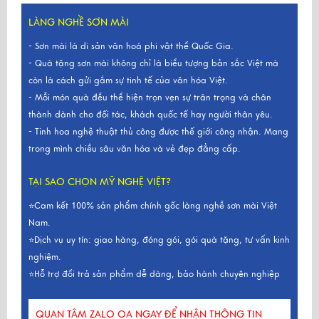
LÀNG NGHỀ SƠN MÀI
- Sơn mài là di sản văn hoá phi vật thể Quốc Gia.
- Quà tặng sơn mài không chỉ là biểu tượng bản sắc Việt mà
còn là cách gửi gắm sự tinh tế của văn hóa Việt.
- Mỗi món quà đều thể hiện trọn vẹn sự trân trọng và chân
thành dành cho đối tác, khách quốc tế hay người thân yêu.
- Tinh hoa nghệ thuật thủ công được thế giới công nhận. Mang
trong mình chiều sâu văn hóa và vẻ đẹp đẳng cấp.
TẠI SAO CHỌN MỸ NGHỆ VIỆT?
⭐Cam kết 100% sản phẩm chính gốc làng nghề sơn mài Việt
Nam.
⭐Dịch vụ uy tín: giao hàng, đóng gói, gói quà tặng, tư vấn kinh
nghiệm.
⭐Hỗ trợ đổi trả sản phẩm dễ dàng, bảo hành chuyên nghiệp
QUAN TÂM ZALO OA NGAY ĐỂ NHẬN THÔNG TIN