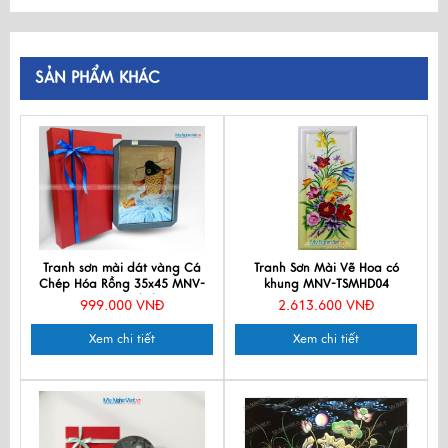
SẢN PHẨM KHÁC
Tranh sơn mài dát vàng Cá
Tranh Sơn Mài Vẽ Hoa có
Chép Hóa Rồng 35x45 MNV-
khung MNV-TSMHD04
TSM3545/4/2
999.000 VNĐ
2.613.600 VNĐ
Xem chi tiết
Xem chi tiết