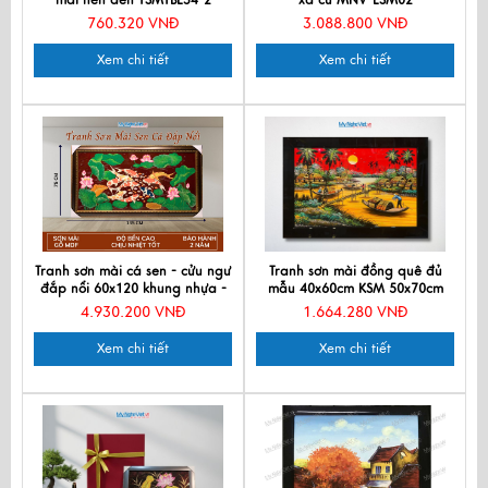
mài nền đen TSMTBL34-2
xà cừ MNV-LSM02
760.320 VNĐ
3.088.800 VNĐ
Xem chi tiết
Xem chi tiết
Tranh sơn mài cá sen - cửu ngư
Tranh sơn mài đồng quê đủ
đắp nổi 60x120 khung nhựa -
mẫu 40x60cm KSM 50x70cm
TSM60120K-CNĐN
TSM46KSM-01
4.930.200 VNĐ
1.664.280 VNĐ
Xem chi tiết
Xem chi tiết