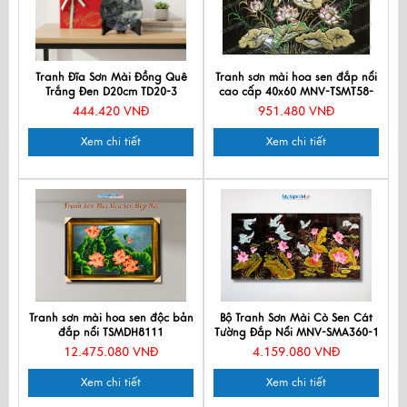
Tranh Đĩa Sơn Mài Đồng Quê
Tranh sơn mài hoa sen đắp nổi
Trắng Đen D20cm TD20-3
cao cấp 40x60 MNV-TSMT58-
46
444.420 VNĐ
951.480 VNĐ
Xem chi tiết
Xem chi tiết
Tranh sơn mài hoa sen độc bản
Bộ Tranh Sơn Mài Cò Sen Cát
đắp nổi TSMDH8111
Tường Đắp Nổi MNV-SMA360-1
12.475.080 VNĐ
4.159.080 VNĐ
Xem chi tiết
Xem chi tiết