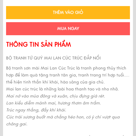
THÊM VÀO GIỎ
MUA NGAY
THÔNG TIN SẢN PHẨM
BỘ TRANH TỨ QUÝ MAI LAN CÚC TRÚC ĐẮP NỔI
Bộ
tranh sơn mài Mai Lan Cúc Trúc là tranh phong thủy
thích
hợp để làm quà tặng tranh tân gia, tranh trang trí hợp tuổi….
thể hiện tinh thần khí khái, hào sảng của gia chủ.
Mai lan cúc trúc là những loài hoa thanh tao và nho nhã.
Mai nở vào mùa đông và xuân, chịu đựng giá rét.
Lan kiều diễm mảnh mai, hương thơm âm trầm.
Trúc ngay thẳng, đầy khí khái.
Cúc trải sương buốt mà chẳng héo hon, có ý chí vượt qua
chông gai.