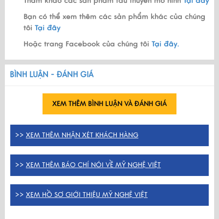
Tham khảo các sản phẩm tàu thuyền mô hình
Tại đây
Bạn có thể xem thêm các sản phẩm khác của chúng
tôi
Tại đây
Hoặc trang Facebook của chúng tôi
Tại đây.
BÌNH LUẬN - ĐÁNH GIÁ
XEM THÊM BÌNH LUẬN VÀ ĐÁNH GIÁ
>>
XEM THÊM NHẬN XÉT KHÁCH HÀNG
>>
XEM THÊM BÁO CHÍ NÓI VỀ MỸ NGHỆ VIỆT
>>
XEM HỒ SƠ GIỚI THIỆU MỸ NGHỆ VIỆT