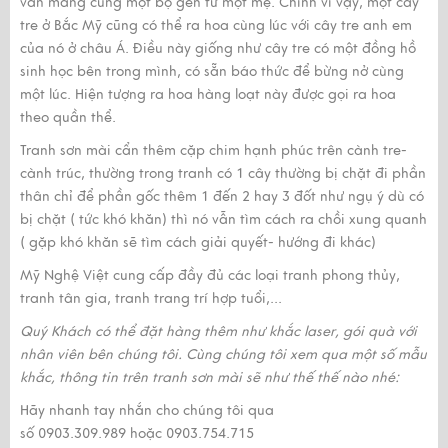
vẫn mang cùng một bộ gen từ một mẹ. Chính vì vậy, một cây
tre ở Bắc Mỹ cũng có thể ra hoa cùng lúc với cây tre anh em
của nó ở châu Á. Điều này giống như cây tre có một đồng hồ
sinh học bên trong mình, có sẵn báo thức để bừng nở cùng
một lúc. Hiện tượng ra hoa hàng loạt này được gọi ra hoa
theo quần thể.
Tranh sơn mài cẩn thêm cặp chim hạnh phúc trên cành tre-
cành trúc, thường trong tranh có 1 cây thường bị chặt đi phần
thân chỉ để phần gốc thêm 1 đến 2 hay 3 đốt như ngụ ý dù có
bị chặt ( tức khó khăn) thì nó vẫn tìm cách ra chồi xung quanh
( gặp khó khăn sẽ tìm cách giải quyết- hướng đi khác)
Mỹ Nghệ Việt cung cấp đầy đủ các loại tranh phong thủy,
tranh tân gia, tranh trang trí hợp tuổi,...
Quý Khách có thể đặt hàng thêm như khắc laser, gói quà với
nhân viên bên chúng tôi. Cùng chúng tôi xem qua một số mẫu
khắc, thông tin trên tranh sơn mài sẽ như thế thế nào nhé:
Hãy nhanh tay nhắn cho chúng tôi qua
số 0903.309.989 hoặc 0903.754.715