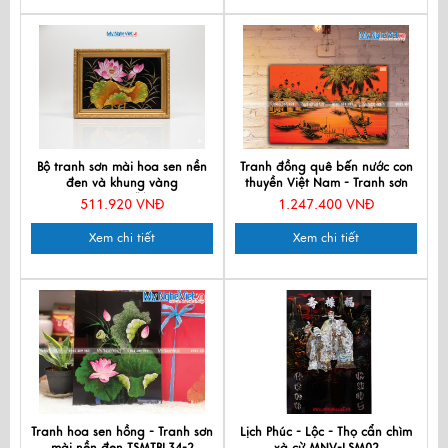
Bộ tranh sơn mài hoa sen nền
Tranh đồng quê bến nước con
đen và khung vàng
thuyền Việt Nam - Tranh sơn
TSM20303/khung
mài TSM46 -HV01
511.920 VNĐ
1.247.400 VNĐ
Xem chi tiết
Xem chi tiết
Tranh hoa sen hồng - Tranh sơn
Lịch Phúc - Lộc - Thọ cẩn chìm