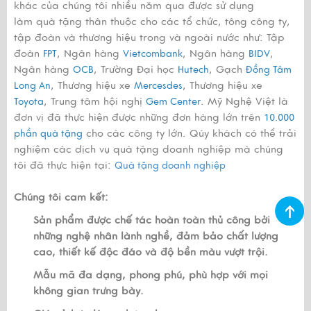
khác của chúng tôi nhiều năm qua được sử dụng
làm quà tặng thân thuộc cho các tổ chức, tông công ty,
tập đoàn và thương hiệu trong và ngoài nước như: Tập
đoàn
, Ngân hàng
, Ngân hàng
,
FPT
Vietcombank
BIDV
Ngân hàng
, Trường Đại học
, Gạch
OCB
Hutech
Đồng Tâm
, Thương hiệu xe
, Thương hiệu xe
Long An
Mercesdes
, Trung tâm hội nghị
. Mỹ Nghệ Việt là
Toyota
Gem Center
đơn vị đã thực hiện được những đơn hàng lớn trên
10.000
cho các công ty lớn. Qúy khách có thể trải
phần quà tặng
nghiệm các dịch vụ quà tặng doanh nghiệp mà chúng
tôi đã thực hiện tại:
Quà tặng doanh nghiệp
Chúng tôi cam kết:
Sản phẩm được chế tác hoàn toàn thủ công bởi
những nghệ nhân lành nghề, đảm bảo chất lượng
cao, thiết kế độc đáo và độ bền màu vượt trội.
Mẫu mã đa dạng, phong phú, phù hợp với mọi
không gian trưng bày.