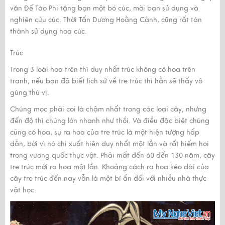
văn Đế Tào Phi tặng bạn một bó cúc, mời bạn sử dụng và
nghiên cứu cúc. Thời Tấn Dương Hoằng Cảnh, cũng rất tán
thành sử dụng hoa cúc.
Trúc
Trong 3 loài hoa trên thì duy nhất trúc không có hoa trên
tranh, nếu bạn đã biết lịch sử về tre trúc thì hẳn sẽ thấy vô
gùng thú vị.
Chúng mọc phải coi là chậm nhất trong các loại cây, nhưng
đến độ thì chúng lớn nhanh như thổi. Và điều đặc biệt chúng
cũng có hoa, sự ra hoa của tre trúc là một hiện tượng hấp
dẫn, bởi vì nó chỉ xuất hiện duy nhất một lần và rất hiếm hoi
trong vương quốc thực vật. Phải mất đến 60 đến 130 năm, cây
tre trúc mới ra hoa một lần. Khoảng cách ra hoa kéo dài của
cây tre trúc đến nay vẫn là một bí ẩn đối với nhiều nhà thực
vật học.