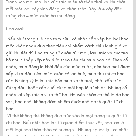
Tranh sơn mài mai lan cúc trúc
miêu tả thần thái và khí chất
mỗi một loài cây sinh động và chân thật. Đây là 4 cây đặc
trưng cho 4 mùa xuân hạ thu đông.
Hoa Mai:
Nếu như trong tuế hàn tam hữu, cổ nhân sắp xếp ba loại hoa
mộc khác nhau dựa theo tiêu chí phẩm cách chịu lạnh giá và
giữ khí tiết thì Hoa trung tứ quân tử : mai, lan, trúc và cúc tựa
hồ như sự sắp xếp này dựa theo tiêu chí mùa hoa nở. Theo cổ
nhân, mùa đông là khởi đầu của mùa xuân, nên hoa mai được
xếp vị trí đầu tiên, mùa xuân có lan huệ, mùa thu thì có hoa
cúc. Nhưng kỳ lạ là, trúc bốn mùa xanh tươi, phải xếp trúc
đứng đầu, hoặc xếp cuối cùng mới hợp lẽ tự nhiên. Nhưng cổ
nhân lại xếp trúc ở vị trí thứ ba. Nguyên nhân có thể là do hoa
sen, hoa nhài không đảm nhiệm được nhã danh quân tử chi
hoa.
Vì thế không thể không đưa trúc vào là một trong tứ quân tử
chi hoa. Nếu nhìn hoa lan từ quan điểm thực vật, hoa lan là
một loại hoa thân thảo có hương vị. Nhưng ngược lại, cổ nhân