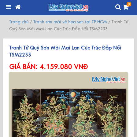
0
Trang chủ
/
Tranh sơn mài vẽ hoa sen tại TP.HCM
/
Tranh Tứ
Quý Sơn Mài Mai Lan Cúc Trúc Đắp Nổi TSM2233
Tranh Tứ Quý Sơn Mài Mai Lan Cúc Trúc Đắp Nổi
TSM2233
GIÁ BÁN:
4.159.080 VNĐ