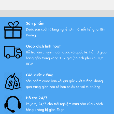
Top Tranh Treo Phòng Khách
Phong Thủy Được Yêu Thích Nhất
Xem thêm
Sản phẩm
Được sản xuất từ làng nghề sơn mài nổi tiếng tại Bình
Tất Tần Tật Về Tranh Thuận Buồm
Dương.
Xuôi Gió: Ý Nghĩa Và Cách Treo
Giao dịch linh hoạt
Xem thêm
Hỗ trợ vận chuyển toàn quốc và quốc tế. Hỗ trợ giao
hàng gấp trong vòng 1 -2 giờ (có tính phí) khu vực
HCM.
Giá xuất xưởng
Sản phẩm được bán với giá gốc xuất xưởng không
qua trung gian nên rẻ hơn nhiều so với thị trường.
Hỗ trợ 24/7
Phục vụ 24/7 cho trải nghiệm mua sắm của khách
hàng không bị gián đoạn.