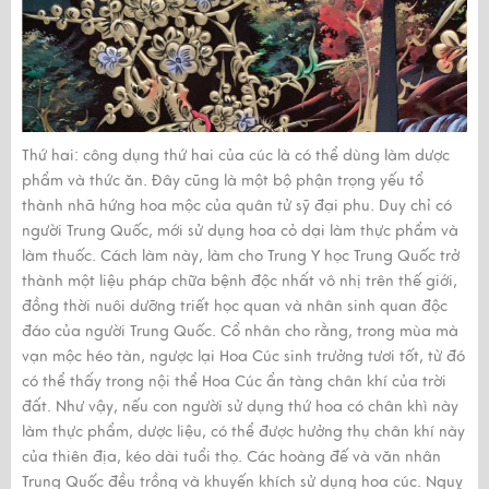
Thứ hai: công dụng thứ hai của cúc là có thể dùng làm dược
phẩm và thức ăn. Đây cũng là một bộ phận trọng yếu tổ
thành nhã hứng hoa mộc của quân tử sỹ đại phu. Duy chỉ có
người Trung Quốc, mới sử dụng hoa cỏ dại làm thực phẩm và
làm thuốc. Cách làm này, làm cho Trung Y học Trung Quốc trở
thành một liệu pháp chữa bệnh độc nhất vô nhị trên thế giới,
đồng thời nuôi dưỡng triết học quan và nhân sinh quan độc
đáo của người Trung Quốc. Cổ nhân cho rằng, trong mùa mà
vạn mộc héo tàn, ngược lại Hoa Cúc sinh trưởng tươi tốt, từ đó
có thể thấy trong nội thể Hoa Cúc ẩn tàng chân khí của trời
đất. Như vậy, nếu con người sử dụng thứ hoa có chân khì này
làm thực phẩm, dược liệu, có thể được hưởng thụ chân khí này
của thiên địa, kéo dài tuổi thọ. Các hoàng đế và văn nhân
Trung Quốc đều trồng và khuyến khích sử dụng hoa cúc. Nguỵ