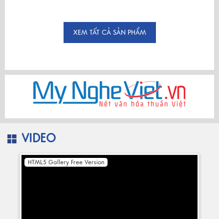
XEM TẤT CẢ SẢN PHẨM
VIDEO
HTML5 Gallery Free Version