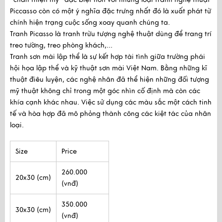
Piccasso còn có một ý nghĩa đặc trưng nhất đó là xuất phát từ
chính hiện trạng cuộc sống xoay quanh chúng ta.
Tranh Picasso là tranh trừu tượng nghệ thuật dùng để trang trí 
treo tường, treo phòng khách,...
Tranh sơn mài lập thể là sự kết hợp tài tình giữa trường phái
hội họa lập thể và kỹ thuật sơn mài Việt Nam. Bằng những kĩ
thuật điêu luyện, các nghệ nhân đã thể hiện những đối tượng
mỹ thuật không chỉ trong một góc nhìn cố định mà còn các
khía cạnh khác nhau. Việc sử dụng các màu sắc một cách tinh
tế và hòa hợp đã mô phỏng thành công các kiệt tác của nhân
loại.
Size
Price
260.000
20x30 (cm)
(vnđ)
350.000
30x30 (cm)
(vnđ)