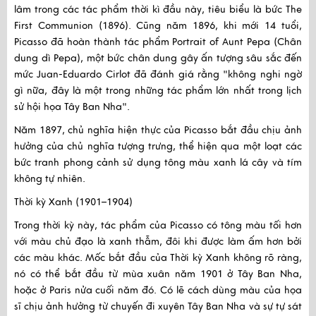
lâm trong các tác phẩm thời kì đầu này, tiêu biểu là bức The
First Communion (1896). Cũng năm 1896, khi mới 14 tuổi,
Picasso đã hoàn thành tác phẩm Portrait of Aunt Pepa (Chân
dung dì Pepa), một bức chân dung gây ấn tượng sâu sắc đến
mức Juan-Eduardo Cirlot đã đánh giá rằng "không nghi ngờ
gì nữa, đây là một trong những tác phẩm lớn nhất trong lịch
sử hội họa Tây Ban Nha".
Năm 1897, chủ nghĩa hiện thực của Picasso bắt đầu chịu ảnh
hưởng của chủ nghĩa tượng trưng, thể hiện qua một loạt các
bức tranh phong cảnh sử dụng tông màu xanh lá cây và tím
không tự nhiên.
Thời kỳ Xanh (1901–1904)
Trong thời kỳ này, tác phẩm của Picasso có tông màu tối hơn
với màu chủ đạo là xanh thẫm, đôi khi được làm ấm hơn bởi
các màu khác. Mốc bắt đầu của Thời kỳ Xanh không rõ ràng,
nó có thể bắt đầu từ mùa xuân năm 1901 ở Tây Ban Nha,
hoặc ở Paris nửa cuối năm đó. Có lẽ cách dùng màu của họa
sĩ chịu ảnh hưởng từ chuyến đi xuyên Tây Ban Nha và sự tự sát