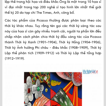
lập thể trong hội họa và điêu khắc.Ông là một trong 10 họa sĩ
vĩ đại nhất trong top 200 nghệ sĩ tạo hình lớn nhất thế giới
thế kỷ 20 do tạp chí The Times, Anh, công bố.
Các tác phẩm của Picasso thường được phân loại theo các
thời kỳ khác nhau. Tuy rằng tên gọi các thời kỳ sáng tác sau
này của họa sĩ còn gây nhiều tranh cãi, người ta phần lớn đều
chấp nhận cách phân chia thời kỳ đầu sáng tác của Picasso
thành Thời kỳ Xanh (1901–1904), Thời kỳ Hồng (1904–1906),
Thời kỳ Ảnh hưởng Phi châu - điêu khắc (1908–1909), Thời kỳ
Lập thể phân tích (1909–1912) và Thời kỳ Lập thể tổng hợp
(1912–1919).