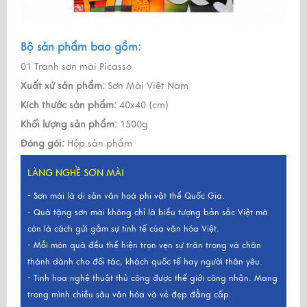
Bộ sản phẩm bao gồm:
01 Tranh sơn mài Picasso
Xuất xứ sản phẩm:
Sơn Mài Việt Nam
Kích thước sản phẩm:
40x40 (cm)
Khối lượng sản phẩm:
1500g
Đóng gói:
Hộp sản phẩm
LÀNG NGHỀ SƠN MÀI
- Sơn mài là di sản văn hoá phi vật thể Quốc Gia.
- Quà tặng sơn mài không chỉ là biểu tượng bản sắc Việt mà
còn là cách gửi gắm sự tinh tế của văn hóa Việt.
- Mỗi món quà đều thể hiện trọn vẹn sự trân trọng và chân
thành dành cho đối tác, khách quốc tế hay người thân yêu.
- Tinh hoa nghệ thuật thủ công được thế giới công nhận. Mang
trong mình chiều sâu văn hóa và vẻ đẹp đẳng cấp.