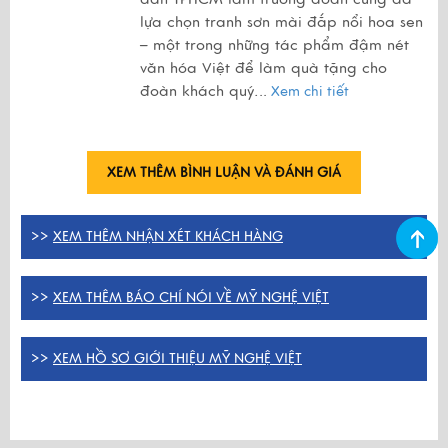
lựa chọn tranh sơn mài đắp nổi hoa sen
– một trong những tác phẩm đậm nét
văn hóa Việt để làm quà tặng cho
đoàn khách quý.
..
Xem chi tiết
XEM THÊM BÌNH LUẬN VÀ ĐÁNH GIÁ
>>
XEM THÊM NHẬN XÉT KHÁCH HÀNG
>>
XEM THÊM BÁO CHÍ NÓI VỀ MỸ NGHỆ VIỆT
>>
XEM HỒ SƠ GIỚI THIỆU MỸ NGHỆ VIỆT