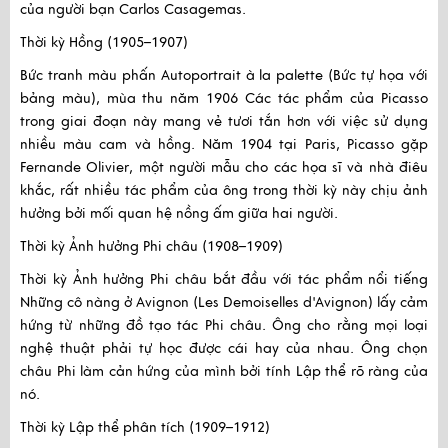
của người bạn Carlos Casagemas.
Thời kỳ Hồng (1905–1907)
Bức tranh màu phấn Autoportrait à la palette (Bức tự họa với
bảng màu), mùa thu năm 1906 Các tác phẩm của Picasso
trong giai đoạn này mang vẻ tươi tắn hơn với việc sử dụng
nhiều màu cam và hồng. Năm 1904 tại Paris, Picasso gặp
Fernande Olivier, một người mẫu cho các họa sĩ và nhà điêu
khắc, rất nhiều tác phẩm của ông trong thời kỳ này chịu ảnh
hưởng bởi mối quan hệ nồng ấm giữa hai người.
Thời kỳ Ảnh hưởng Phi châu (1908–1909)
Thời kỳ Ảnh hưởng Phi châu bắt đầu với tác phẩm nổi tiếng
Những cô nàng ở Avignon (Les Demoiselles d'Avignon) lấy cảm
hứng từ những đồ tạo tác Phi châu. Ông cho rằng mọi loại
nghệ thuật phải tự học được cái hay của nhau. Ông chọn
châu Phi làm cản hứng của mình bởi tính Lập thể rõ ràng của
nó.
Thời kỳ Lập thể phân tích (1909–1912)