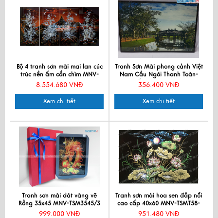
Bộ 4 tranh sơn mài mai lan cúc
Tranh Sơn Mài phong cảnh Việt
trúc nền ấm cẩn chìm MNV-
Nam Cầu Ngói Thanh Toàn-
TSM5105C-1
Huế MNV-TSMTB11-4
8.554.680 VNĐ
356.400 VNĐ
Xem chi tiết
Xem chi tiết
Tranh sơn mài dát vàng vẽ
Tranh sơn mài hoa sen đắp nổi
Rồng 35x45 MNV-TSM3545/3
cao cấp 40x60 MNV-TSMT58-
46
999.000 VNĐ
951.480 VNĐ