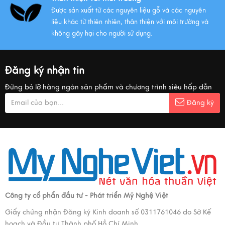
Được sản xuất từ các nguyên liệu gỗ và các nguyên
liệu khác từ thiên nhiên, thân thiện với môi trường và
không gây hại cho người sử dụng.
Đăng ký nhận tin
Đừng bỏ lỡ hàng ngàn sản phẩm và chương trình siêu hấp dẫn
Đăng ký
Công ty cổ phẩn đầu tư - Phát triển Mỹ Nghệ Việt
Giấy chứng nhận Đăng ký Kinh doanh số 0311761046 do Sở Kế
hoạch và Đầu tư Thành phố Hồ Chí Minh.