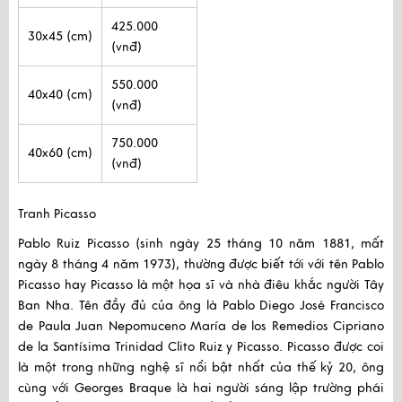
425.000
30x45 (cm)
(vnđ)
550.000
40x40 (cm)
(vnđ)
750.000
40x60 (cm)
(vnđ)
Tranh Picasso
Pablo Ruiz Picasso (sinh ngày 25 tháng 10 năm 1881, mất
ngày 8 tháng 4 năm 1973), thường được biết tới với tên Pablo
Picasso hay Picasso là một họa sĩ và nhà điêu khắc người Tây
Ban Nha. Tên đầy đủ của ông là Pablo Diego José Francisco
de Paula Juan Nepomuceno María de los Remedios Cipriano
de la Santísima Trinidad Clito Ruiz y Picasso. Picasso được coi
là một trong những nghệ sĩ nổi bật nhất của thế kỷ 20, ông
cùng với Georges Braque là hai người sáng lập trường phái