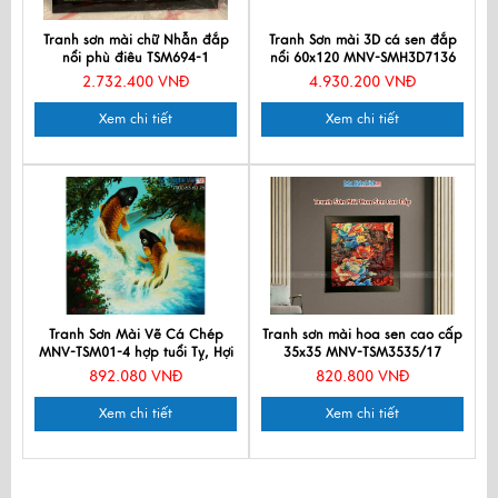
Tranh sơn mài chữ Nhẫn đắp
Tranh Sơn mài 3D cá sen đắp
nổi phù điêu TSM694-1
nổi 60x120 MNV-SMH3D7136
2.732.400 VNĐ
4.930.200 VNĐ
Xem chi tiết
Xem chi tiết
Tranh Sơn Mài Vẽ Cá Chép
Tranh sơn mài hoa sen cao cấp
MNV-TSM01-4 hợp tuổi Tỵ, Hợi
35x35 MNV-TSM3535/17
892.080 VNĐ
820.800 VNĐ
Xem chi tiết
Xem chi tiết