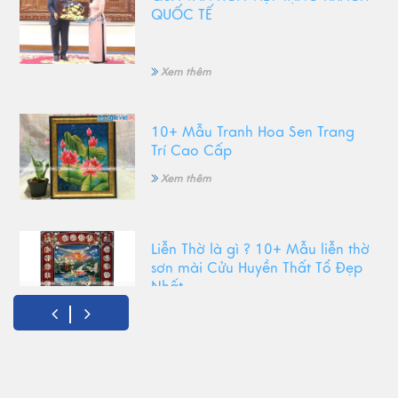
QUỐC TẾ
Xem thêm
10+ Mẫu Tranh Hoa Sen Trang
Trí Cao Cấp
Xem thêm
Liễn Thờ là gì ? 10+ Mẫu liễn thờ
sơn mài Cửu Huyền Thất Tổ Đẹp
Nhất
Xem thêm
Top Tranh Treo Phòng Khách
Phong Thủy Được Yêu Thích Nhất