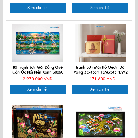
Xem chi tiết
Xem chi tiết
Bộ Tranh Sơn Mài Đồng Quê
Tranh Sơn Mài Hồ Gươm Dát
Cẩn Ốc Nổi Nền Xanh 30x60
Vàng 35x45cm TSM3545-1.9/2
TSM36ĐQ
2.970.000 VNĐ
1.171.800 VNĐ
Xem chi tiết
Xem chi tiết