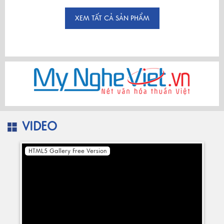
XEM TẤT CẢ SẢN PHẨM
VIDEO
HTML5 Gallery Free Version