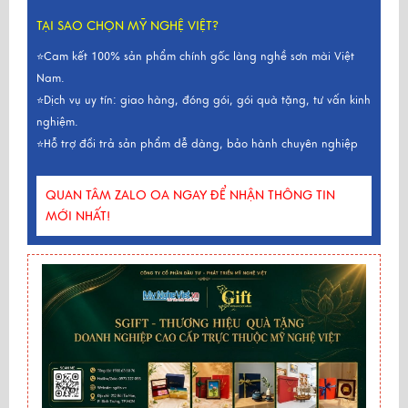
TẠI SAO CHỌN MỸ NGHỆ VIỆT?
⭐Cam kết 100% sản phẩm chính gốc làng nghề sơn mài Việt
Nam.
⭐Dịch vụ uy tín: giao hàng, đóng gói, gói quà tặng, tư vấn kinh
nghiệm.
⭐Hỗ trợ đổi trả sản phẩm dễ dàng, bảo hành chuyên nghiệp
QUAN TÂM ZALO OA NGAY ĐỂ NHẬN THÔNG TIN
MỚI NHẤT!