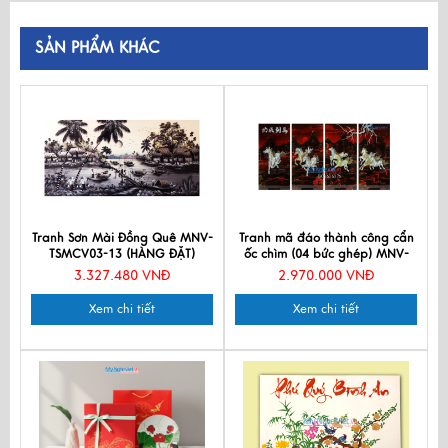
SẢN PHẨM KHÁC
Tranh Sơn Mài Đồng Quê MNV-
Tranh mã đáo thành công cẩn
TSMCV03-13 (HÀNG ĐẶT)
ốc chìm (04 bức ghép) MNV-
TSM368-1
3.327.480 VNĐ
2.970.000 VNĐ
Xem chi tiết
Xem chi tiết