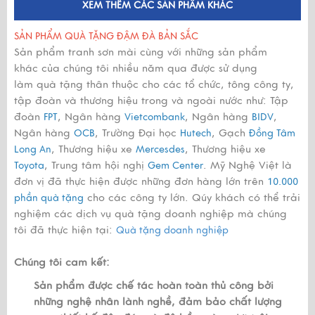
XEM THÊM CÁC SẢN PHẨM KHÁC
SẢN PHẨM QUÀ TẶNG ĐẬM ĐÀ BẢN SẮC
Sản phẩm tranh sơn mài cùng với những sản phẩm
khác của chúng tôi nhiều năm qua được sử dụng
làm quà tặng thân thuộc cho các tổ chức, tông công ty,
tập đoàn và thương hiệu trong và ngoài nước như: Tập
đoàn
, Ngân hàng
, Ngân hàng
,
FPT
Vietcombank
BIDV
Ngân hàng
, Trường Đại học
, Gạch
OCB
Hutech
Đồng Tâm
, Thương hiệu xe
, Thương hiệu xe
Long An
Mercesdes
, Trung tâm hội nghị
. Mỹ Nghệ Việt là
Toyota
Gem Center
đơn vị đã thực hiện được những đơn hàng lớn trên
10.000
cho các công ty lớn. Qúy khách có thể trải
phần quà tặng
nghiệm các dịch vụ quà tặng doanh nghiệp mà chúng
tôi đã thực hiện tại:
Quà tặng doanh nghiệp
Chúng tôi cam kết:
Sản phẩm được chế tác hoàn toàn thủ công bởi
những nghệ nhân lành nghề, đảm bảo chất lượng