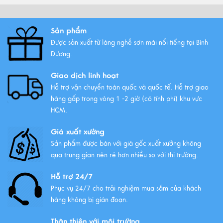
Xem thêm
Sản phẩm
Được sản xuất từ làng nghề sơn mài nổi tiếng tại Bình
Tất Tần Tật Về Tranh Thuận Buồm
Dương.
Xuôi Gió: Ý Nghĩa Và Cách Treo
Giao dịch linh hoạt
Xem thêm
Hỗ trợ vận chuyển toàn quốc và quốc tế. Hỗ trợ giao
hàng gấp trong vòng 1 -2 giờ (có tính phí) khu vực
HCM.
Giá xuất xưởng
Sản phẩm được bán với giá gốc xuất xưởng không
qua trung gian nên rẻ hơn nhiều so với thị trường.
Hỗ trợ 24/7
Phục vụ 24/7 cho trải nghiệm mua sắm của khách
hàng không bị gián đoạn.
Thân thiện với môi trường