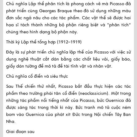
Chủ nghĩa Lập thể phân tích là phong cách vẽ mà Picasso đã
phát triển cùng Georges Braque theo đó sử dụng những màu
đơn sắc ngả nâu cho các tác phẩm. Các vật thể sẽ được hai
họa sĩ tách thành những bộ phận riêng biệt và "phân tích"
chúng theo hình dạng bộ phận này.
Thời kỳ Lập thể tổng hợp (1912–1919)
Đây là sự phát triển chủ nghĩa lập thể của Picasso với việc sử
dụng nghệ thuật cắt dán bằng các chất liệu vải, giấy báo,
giấy dán tường để mô tả đề tài tĩnh vật và nhân vật.
Chủ nghĩa cổ điển và siêu thực
Sau Thế chiến thứ nhất, Picasso bắt đầu thực hiện các tác
phẩm theo trường phái tân cổ điển (neoclassicism). Một trong
những tác phẩm nổi tiếng nhất của Picasso, bức Guernica đã
được sáng tác trong thời kì này. Bức tranh mô tả cuộc ném
bom vào Guernica của phát xít Đức trong Nội chiến Tây Ban
Nha.
Giai đoạn sau