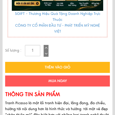
SGIFT -
Thương Hiệu Quà Tặng Doanh Nghiệp Trực
Thuộc
CÔNG TY CỔ PHẦN ĐẦU TƯ - PHÁT TRIỂN MỸ NGHỆ
VIỆT
Số lượng :
THÊM VÀO GIỎ
MUA NGAY
THÔNG TIN SẢN PHẨM
Tranh Picasso
là một lối tranh hiện đại, lắng đọng, đa chiều,
hướng tới nội dung hơn là hình thức và hướng tới một vẻ đẹp
“chân thiện mỹ” đặc biệt hơn với những loại tranh nghệ thuật