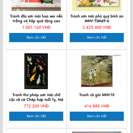
Tranh dĩa sơn mài hoa sen nền
Tranh sơn mài phú quý bình an
trắng và hộp quà tặng cao
MNV-TSM69-6
cấp TD25-TBL5
1.001.160 VNĐ
2.435.400 VNĐ
Xem chi tiết
Xem chi tiết
Tranh thư pháp sơn mài chữ
Tranh cô gái MNV10
Lộc vẽ cá Chép hợp tuổi Tỵ, Hợi
MNV-SMA301
772.200 VNĐ
416.880 VNĐ
Xem chi tiết
Xem chi tiết