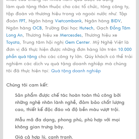
làm quà tặng thân thuộc cho các tổ chức, tông công ty,
tập đoàn và thương hiệu trong và ngoài nước như: Tập
đoàn
, Ngân hàng
, Ngân hàng
,
FPT
Vietcombank
BIDV
Ngân hàng
, Trường Đại học
, Gạch
OCB
Hutech
Đồng Tâm
, Thương hiệu xe
, Thương hiệu xe
Long An
Mercesdes
, Trung tâm hội nghị
. Mỹ Nghệ Việt là
Toyota
Gem Center
đơn vị đã thực hiện được những đơn hàng lớn trên
10.000
cho các công ty lớn. Qúy khách có thể trải
phần quà tặng
nghiệm các dịch vụ quà tặng doanh nghiệp mà chúng
tôi đã thực hiện tại:
Quà tặng doanh nghiệp
Chúng tôi cam kết:
Sản phẩm được chế tác hoàn toàn thủ công bởi
những nghệ nhân lành nghề, đảm bảo chất lượng
cao, thiết kế độc đáo và độ bền màu vượt trội.
Mẫu mã đa dạng, phong phú, phù hợp với mọi
không gian trưng bày.
Giá cả hợp lý, cạnh tranh.