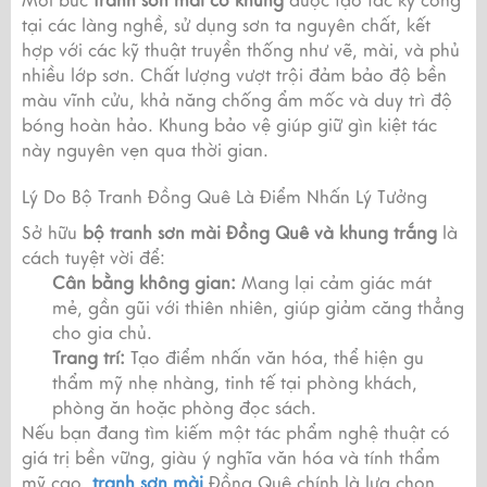
Mỗi bức
tranh sơn mài có khung
được tạo tác kỳ công
tại các làng nghề, sử dụng sơn ta nguyên chất, kết
hợp với các kỹ thuật truyền thống như vẽ, mài, và phủ
nhiều lớp sơn. Chất lượng vượt trội đảm bảo độ bền
màu vĩnh cửu, khả năng chống ẩm mốc và duy trì độ
bóng hoàn hảo. Khung bảo vệ giúp giữ gìn kiệt tác
này nguyên vẹn qua thời gian.
Lý Do Bộ Tranh Đồng Quê Là Điểm Nhấn Lý Tưởng
Sở hữu
bộ tranh sơn mài Đồng Quê và khung trắng
là
cách tuyệt vời để:
Cân bằng không gian:
Mang lại cảm giác mát
mẻ, gần gũi với thiên nhiên, giúp giảm căng thẳng
cho gia chủ.
Trang trí:
Tạo điểm nhấn văn hóa, thể hiện gu
thẩm mỹ nhẹ nhàng, tinh tế tại phòng khách,
phòng ăn hoặc phòng đọc sách.
Nếu bạn đang tìm kiếm một tác phẩm nghệ thuật có
giá trị bền vững, giàu ý nghĩa văn hóa và tính thẩm
mỹ cao,
tranh sơn mài
Đồng Quê chính là lựa chọn