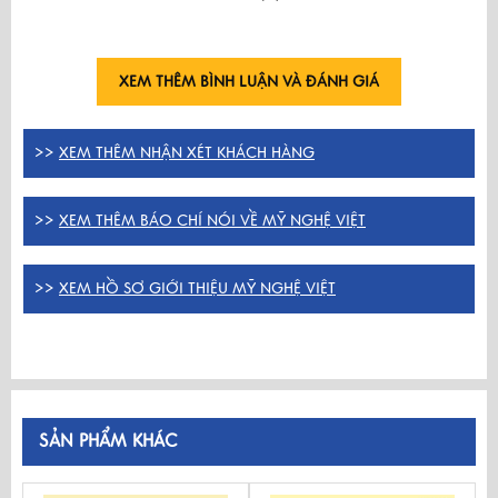
XEM THÊM BÌNH LUẬN VÀ ĐÁNH GIÁ
>>
XEM THÊM NHẬN XÉT KHÁCH HÀNG
>>
XEM THÊM BÁO CHÍ NÓI VỀ MỸ NGHỆ VIỆT
>>
XEM HỒ SƠ GIỚI THIỆU MỸ NGHỆ VIỆT
SẢN PHẨM KHÁC