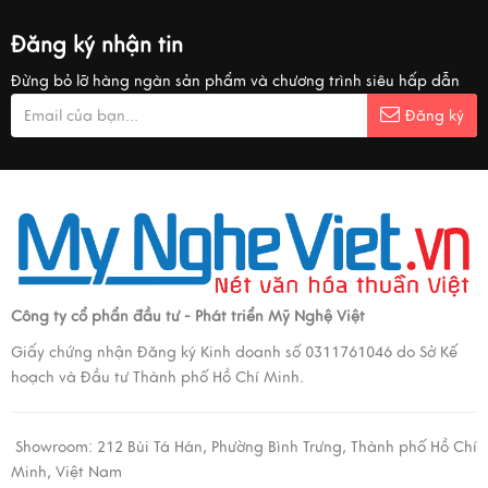
Đăng ký nhận tin
Đừng bỏ lỡ hàng ngàn sản phẩm và chương trình siêu hấp dẫn
Đăng ký
Công ty cổ phẩn đầu tư - Phát triển Mỹ Nghệ Việt
Giấy chứng nhận Đăng ký Kinh doanh số 0311761046 do Sở Kế
hoạch và Đầu tư Thành phố Hồ Chí Minh.
Showroom:
212 Bùi Tá Hán, Phường Bình Trưng, Thành phố Hồ Chí
Minh, Việt Nam