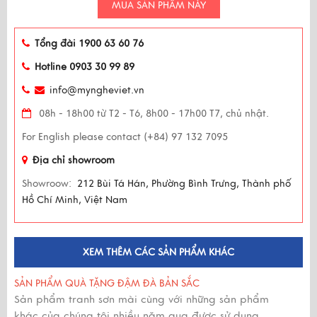
MUA SẢN PHẨM NÀY
Tổng đài 1900 63 60 76
Hotline 0903 30 99 89
info@myngheviet.vn
08h - 18h00 từ T2 - T6, 8h00 - 17h00 T7, chủ nhật.
For English please contact (+84) 97 132 7095
Địa chỉ showroom
Showroow:
212 Bùi Tá Hán, Phường Bình Trưng, Thành phố
Hồ Chí Minh, Việt Nam
XEM THÊM CÁC SẢN PHẨM KHÁC
SẢN PHẨM QUÀ TẶNG ĐẬM ĐÀ BẢN SẮC
Sản phẩm tranh sơn mài cùng với những sản phẩm
khác của chúng tôi nhiều năm qua được sử dụng