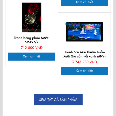
Xem chi tiết
Tranh bông pháo MNV-
SMA97/2
712.800 VNĐ
Tranh Sơn Mài Thuận Buồm
Xem chi tiết
Xuôi Gió cẩn nổi xanh MNV-
TSM7139
3.743.280 VNĐ
Xem chi tiết
XEM TẤT CẢ SẢN PHẨM