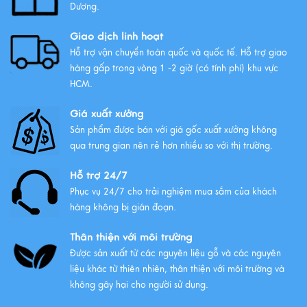
Tất Tần Tật Về Tranh Thuận Buồm
Dương.
Xuôi Gió: Ý Nghĩa Và Cách Treo
Giao dịch linh hoạt
Xem thêm
Hỗ trợ vận chuyển toàn quốc và quốc tế. Hỗ trợ giao
hàng gấp trong vòng 1 -2 giờ (có tính phí) khu vực
HCM.
Giá xuất xưởng
Sản phẩm được bán với giá gốc xuất xưởng không
qua trung gian nên rẻ hơn nhiều so với thị trường.
Hỗ trợ 24/7
Phục vụ 24/7 cho trải nghiệm mua sắm của khách
hàng không bị gián đoạn.
Thân thiện với môi trường
Được sản xuất từ các nguyên liệu gỗ và các nguyên
liệu khác từ thiên nhiên, thân thiện với môi trường và
không gây hại cho người sử dụng.