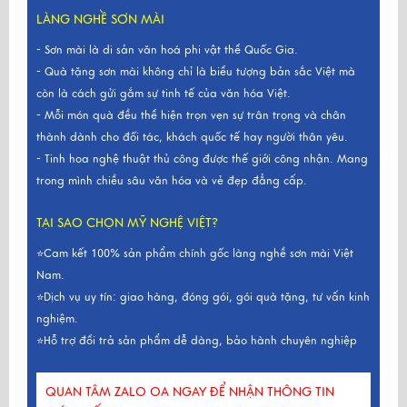
LÀNG NGHỀ SƠN MÀI
- Sơn mài là di sản văn hoá phi vật thể Quốc Gia.
- Quà tặng sơn mài không chỉ là biểu tượng bản sắc Việt mà
còn là cách gửi gắm sự tinh tế của văn hóa Việt.
- Mỗi món quà đều thể hiện trọn vẹn sự trân trọng và chân
thành dành cho đối tác, khách quốc tế hay người thân yêu.
- Tinh hoa nghệ thuật thủ công được thế giới công nhận. Mang
trong mình chiều sâu văn hóa và vẻ đẹp đẳng cấp.
TẠI SAO CHỌN MỸ NGHỆ VIỆT?
⭐Cam kết 100% sản phẩm chính gốc làng nghề sơn mài Việt
Nam.
⭐Dịch vụ uy tín: giao hàng, đóng gói, gói quà tặng, tư vấn kinh
nghiệm.
⭐Hỗ trợ đổi trả sản phẩm dễ dàng, bảo hành chuyên nghiệp
QUAN TÂM ZALO OA NGAY ĐỂ NHẬN THÔNG TIN