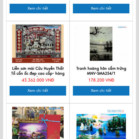
Xem chi tiết
Xem chi tiết
Liễn sơn mài Cửu Huyền Thất
Tranh hoàng hôn cẩm trứng
Tổ cẩn ốc đẹp cao cấp- hàng
MNV-SMA254/1
đặt theo yêu cầu SMA195-1621
43.362.000 VNĐ
178.200 VNĐ
Xem chi tiết
Xem chi tiết