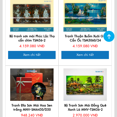
Bộ tranh sơn mài Phúc Lộc Thọ
Tranh Thuận Buồm Xuôi Gió
cẩn chìm TSM36-2
Cẩn Ốc TSM3060/24
4.159.080 VNĐ
4.159.080 VNĐ
Xem chi tiết
Xem chi tiết
Tranh Đĩa Sơn Mài Hoa Sen
Bộ Tranh Sơn Mài Đồng Quê
trắng MNV-SMA430/D30
Xanh Lá MNV-TSM36-2
948.240 VNĐ
2.970.000 VNĐ