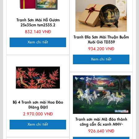
Tranh Sơn Mài Hồ Gươm
25x35cm tsm2535.2
832.140 VNĐ
Tranh Đĩa Sơn Mài Thuận Buồm
Xem chi tiết
Xuôi Gió TD359
934.200 VNĐ
Xem chi tiết
Bộ 4 Tranh sơn mài Hoa Đào
(Hàng Đặt)
2.970.000 VNĐ
Tranh sơn mài Mã đáo thành
Xem chi tiết
công cẩn ốc xanh MNV-
TSM468
926.640 VNĐ