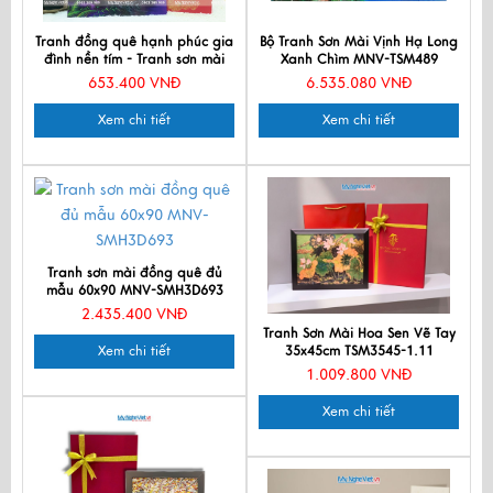
Tranh đồng quê hạnh phúc gia
Bộ Tranh Sơn Mài Vịnh Hạ Long
đình nền tím - Tranh sơn mài
Xanh Chìm MNV-TSM489
TSMTBL342-2
653.400 VNĐ
6.535.080 VNĐ
Xem chi tiết
Xem chi tiết
Tranh sơn mài đồng quê đủ
mẫu 60x90 MNV-SMH3D693
2.435.400 VNĐ
Tranh Sơn Mài Hoa Sen Vẽ Tay
Xem chi tiết
35x45cm TSM3545-1.11
1.009.800 VNĐ
Xem chi tiết