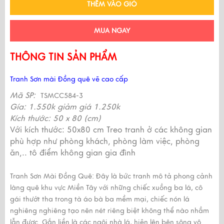
THÊM VÀO GIỎ
MUA NGAY
THÔNG TIN SẢN PHẨM
Tranh Sơn mài Đồng quê vẽ cao cấp
Mã SP:
TSMCC584-3
Gía: 1.550k giảm giá 1.250k
Kích thước: 50 x 80 (cm)
Với kích thước: 50x80 cm Treo tranh ở các không gian
phù hợp như phòng khách, phòng làm việc, phòng
ăn,.. tô điểm không gian gia đình
Tranh Sơn Mài Đồng Quê: Đây là bức tranh mô tả phong cảnh
làng quê khu vực Miền Tây với những chiếc xuồng ba lá, cô
gái thướt tha trong tà áo bà ba mềm mại, chiếc nón lá
nghiêng nghiêng tạo nên nét riêng biệt không thể nào nhầm
lẫn được. Gắn liền là các ngôi nhà lá, hiện lên bên sông vô