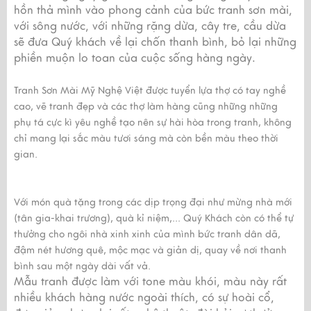
hồn thả mình vào phong cảnh của bức tranh sơn mài,
với sông nước, với những rặng dừa, cây tre, cầu dừa
sẽ đưa Quý khách về lại chốn thanh bình, bỏ lại những
phiền muộn lo toan của cuộc sống hàng ngày.
Tranh Sơn Mài Mỹ Nghệ Việt được tuyển lựa thợ có tay nghề
cao, vẽ tranh đẹp và các thợ làm hàng cũng những những
phụ tá cực kì yêu nghề tạo nên sự hài hòa trong tranh, không
chỉ mang lại sắc màu tươi sáng mà còn bền màu theo thời
gian.
Với món quà tặng trong các dịp trọng đại như mừng nhà mới
(tân gia-khai trương), quà kỉ niệm,... Quý Khách còn có thể tự
thưởng cho ngôi nhà xinh xinh của mình bức tranh dân dã,
đậm nét hương quê, mộc mạc và giản dị, quay về nơi thanh
bình sau một ngày dài vất vả.
Mẫu tranh được làm với tone màu khói, màu này rất
nhiều khách hàng nước ngoài thích, có sự hoài cổ,