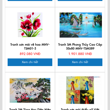
Tranh sơn mài vẽ hoa MNV-
Tranh SM Phong Thủy Cao Câp
TSM01-3
50x80 MNV-TSM589
892.080 VNĐ
1.901.880 VNĐ
Xem chi tiết
Xem chi tiết
Tranh SM Tùng Hạc Diên Niên
Tranh sơn mài thiếu nữ Việt