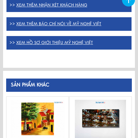
>>
XEM THÊM NHẬN XÉT KHÁCH HÀNG
>>
XEM THÊM BÁO CHÍ NÓI VỀ MỸ NGHỆ VIỆT
>>
XEM HỒ SƠ GIỚI THIỆU MỸ NGHỆ VIỆT
SẢN PHẨM KHÁC