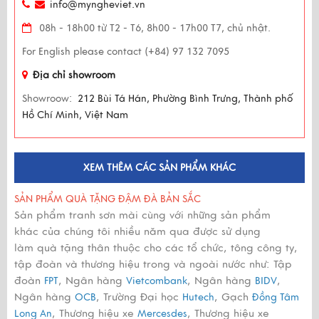
info@myngheviet.vn
08h - 18h00 từ T2 - T6, 8h00 - 17h00 T7, chủ nhật.
For English please contact (+84) 97 132 7095
Địa chỉ showroom
Showroow:
212 Bùi Tá Hán, Phường Bình Trưng, Thành phố
Hồ Chí Minh, Việt Nam
XEM THÊM CÁC SẢN PHẨM KHÁC
SẢN PHẨM QUÀ TẶNG ĐẬM ĐÀ BẢN SẮC
Sản phẩm tranh sơn mài cùng với những sản phẩm
khác của chúng tôi nhiều năm qua được sử dụng
làm quà tặng thân thuộc cho các tổ chức, tông công ty,
tập đoàn và thương hiệu trong và ngoài nước như: Tập
đoàn
, Ngân hàng
, Ngân hàng
,
FPT
Vietcombank
BIDV
Ngân hàng
, Trường Đại học
, Gạch
OCB
Hutech
Đồng Tâm
, Thương hiệu xe
, Thương hiệu xe
Long An
Mercesdes