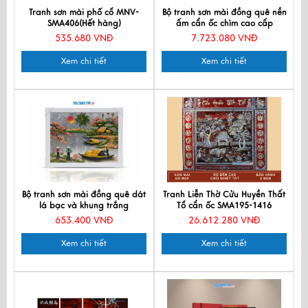
Tranh sơn mài phố cổ MNV-
Bộ tranh sơn mài đồng quê nền
SMA406(Hết hàng)
ấm cẩn ốc chìm cao cấp
TSM483-1
535.680 VNĐ
7.723.080 VNĐ
Xem chi tiết
Xem chi tiết
Bộ tranh sơn mài đồng quê dát
Tranh Liễn Thờ Cửu Huyền Thất
lá bạc và khung trắng
Tổ cẩn ốc SMA195-1416
TSM3040/khung
653.400 VNĐ
26.612.280 VNĐ
Xem chi tiết
Xem chi tiết