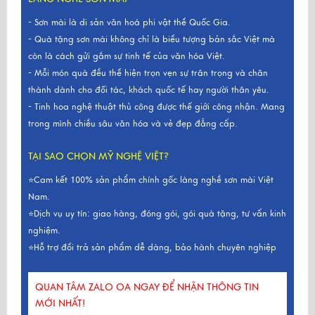
- Sơn mài là di sản văn hoá phi vật thể Quốc Gia.
- Quà tặng sơn mài không chỉ là biểu tượng bản sắc Việt mà
còn là cách gửi gắm sự tinh tế của văn hóa Việt.
- Mỗi món quà đều thể hiện trọn vẹn sự trân trọng và chân
thành dành cho đối tác, khách quốc tế hay người thân yêu.
- Tinh hoa nghệ thuật thủ công được thế giới công nhận. Mang
trong mình chiều sâu văn hóa và vẻ đẹp đẳng cấp.
TẠI SAO CHỌN MỸ NGHỆ VIỆT?
⭐Cam kết 100% sản phẩm chính gốc làng nghề sơn mài Việt
Nam.
⭐Dịch vụ uy tín: giao hàng, đóng gói, gói quà tặng, tư vấn kinh
nghiệm.
⭐Hỗ trợ đổi trả sản phẩm dễ dàng, bảo hành chuyên nghiệp
QUAN TÂM ZALO OA NGAY ĐỂ NHẬN THÔNG TIN
MỚI NHẤT!