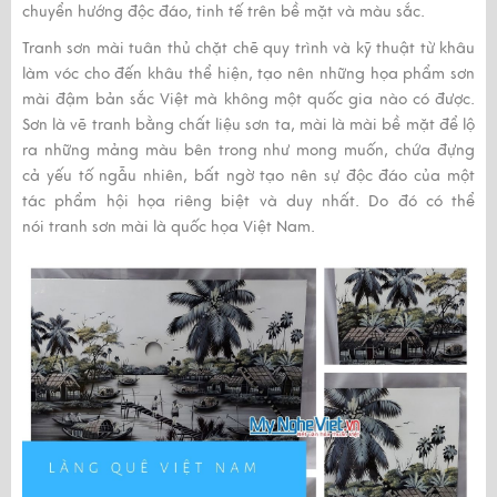
chuyển hướng độc đáo, tinh tế trên bề mặt và màu sắc.
Tranh sơn mài
tuân thủ chặt chẽ quy trình và kỹ thuật từ khâu
làm vóc cho đến khâu thể hiện, tạo nên những họa phẩm sơn
mài đậm bản sắc Việt mà không một quốc gia nào có được.
Sơn là vẽ tranh bằng chất liệu sơn ta, mài là mài bề mặt để lộ
ra những mảng màu bên trong như mong muốn, chứa đựng
cả yếu tố ngẫu nhiên, bất ngờ tạo nên sự độc đáo của một
tác phẩm hội họa riêng biệt và duy nhất. Do đó có thể
nói
tranh sơn mài
là quốc họa Việt Nam.