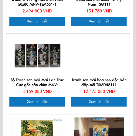
50x80 MNV-TSM651-1
Nam TSM111
2.494.800 VNĐ
131.760 VNĐ
Xem chi tiết
Xem chi tiết
Bộ Tranh sơn mài Mai Lan Trúc
Tranh sơn mài hoa sen độc bản
Cúc gốc cẩn chìm MNV-
đắp nổi TSMDH8111
SMA478
4.159.080 VNĐ
12.475.080 VNĐ
Xem chi tiết
Xem chi tiết