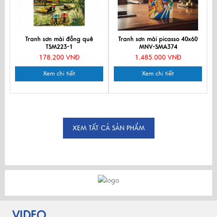
Tranh sơn mài đồng quê
Tranh sơn mài picasso 40x60
TSM223-1
MNV-SMA374
178.200 VNĐ
1.485.000 VNĐ
Xem chi tiết
Xem chi tiết
XEM TẤT CẢ SẢN PHẨM
VIDEO