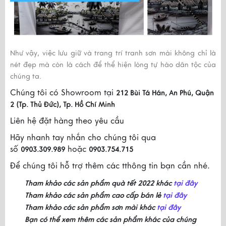
Như vậy, việc lưu giữ và trang trí
tranh sơn mài
không chỉ là
nét đẹp mà còn là cách để thể hiện lòng tự hào dân tộc của
chúng ta.
Chúng tôi có Showroom tại
212 Bùi Tá Hán, An Phú, Quận
2 (Tp. Thủ Đức), Tp. Hồ Chí Minh
Liên hệ đặt hàng theo yêu cầu
Hãy nhanh tay nhắn cho chúng tôi qua
số
hoặc
0903.309.989
0903.754.715
Để chúng tôi hỗ trợ thêm các tthông tin bạn cần nhé.
Tham khảo các sản phẩm quà tết 2022 khác
tại đây
Tham khảo các sản phẩm cao cấp bán lẻ
tại đây
Tham khảo các sản phẩm sơn mài khác
tại đây
Bạn có thể xem thêm các sản phẩm khác của chúng