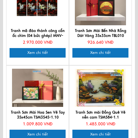
Tranh mã đáo thành công cẩn
Tranh Sơn Mài Bến Nhà Rồng
ốc chìm (04 bức ghép) MNV-
Dát Vàng 35x35cm TBL010
TSM368-1
2.970.000 VNĐ
926.640 VNĐ
Xem chi tiết
Xem chi tiết
Tranh Sơn Mài Hoa Sen Vẽ Tay
Tranh Sơn mài Đồng Quê Vẽ
35x45cm TSM3545-1.10
nền cam TSM584-1.1
1.009.800 VNĐ
1.485.000 VNĐ
Xem chi tiết
Xem chi tiết