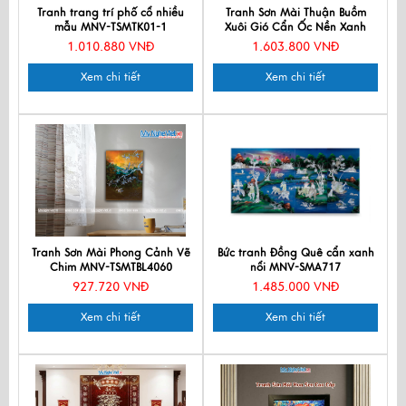
Tranh trang trí phố cổ nhiều
Tranh Sơn Mài Thuận Buồm
mẫu MNV-TSMTK01-1
Xuôi Gió Cẩn Ốc Nền Xanh
60x90cm TSM699N
1.010.880 VNĐ
1.603.800 VNĐ
Xem chi tiết
Xem chi tiết
Tranh Sơn Mài Phong Cảnh Vẽ
Bức tranh Đồng Quê cẩn xanh
Chim MNV-TSMTBL4060
nổi MNV-SMA717
927.720 VNĐ
1.485.000 VNĐ
Xem chi tiết
Xem chi tiết