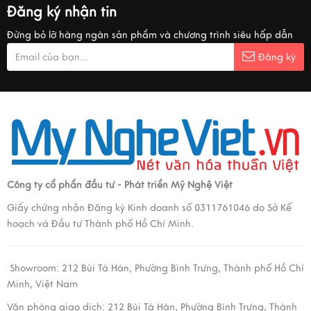
Đăng ký nhận tin
Đừng bỏ lỡ hàng ngàn sản phẩm và chương trình siêu hấp dẫn
Đăng ký
Công ty cổ phẩn đầu tư - Phát triển Mỹ Nghệ Việt
Giấy chứng nhận Đăng ký Kinh doanh số 0311761046 do Sở Kế
hoạch và Đầu tư Thành phố Hồ Chí Minh.
Showroom:
212 Bùi Tá Hán, Phường Bình Trưng, Thành phố Hồ Chí
Minh, Việt Nam
Văn phòng giao dịch:
212 Bùi Tá Hán, Phường Bình Trưng, Thành