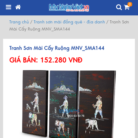
0
Trang chủ
/
Tranh sơn mài đồng quê - địa danh
/
Tranh Sơn
Mài Cấy Ruộng MNV_SMA144
Tranh Sơn Mài Cấy Ruộng MNV_SMA144
GIÁ BÁN:
152.280 VNĐ