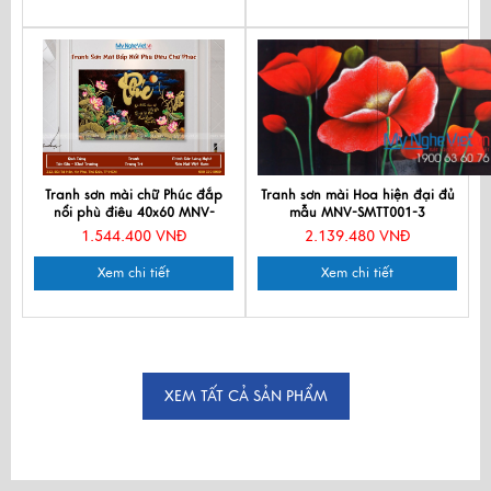
Tranh sơn mài chữ Phúc đắp
Tranh sơn mài Hoa hiện đại đủ
nổi phù điêu 40x60 MNV-
mẫu MNV-SMTT001-3
TSM464-1
1.544.400 VNĐ
2.139.480 VNĐ
Xem chi tiết
Xem chi tiết
XEM TẤT CẢ SẢN PHẨM