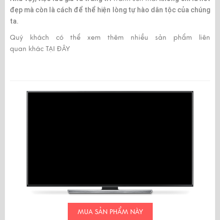
đẹp mà còn là cách để thể hiện lòng tự hào dân tộc của chúng
ta.
Quý khách có thể xem thêm nhiều sản phẩm liên
quan khác
TẠI ĐÂY
MUA SẢN PHẨM NÀY