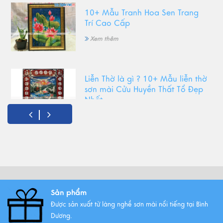
10+ Mẫu Tranh Hoa Sen Trang
Trí Cao Cấp
Xem thêm
Liễn Thờ là gì ? 10+ Mẫu liễn thờ
sơn mài Cửu Huyền Thất Tổ Đẹp
Nhất
Xem thêm
Top Tranh Treo Phòng Khách
Phong Thủy Được Yêu Thích Nhất
Xem thêm
Sản phẩm
Được sản xuất từ làng nghề sơn mài nổi tiếng tại Bình
Tất Tần Tật Về Tranh Thuận Buồm
Dương.