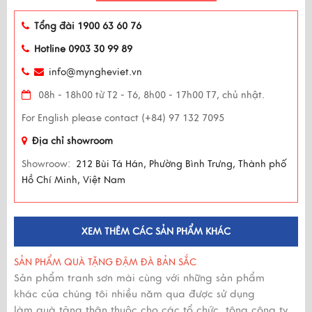
Tổng đài 1900 63 60 76
Hotline 0903 30 99 89
info@myngheviet.vn
08h - 18h00 từ T2 - T6, 8h00 - 17h00 T7, chủ nhật.
For English please contact (+84) 97 132 7095
Địa chỉ showroom
Showroow:
212 Bùi Tá Hán, Phường Bình Trưng, Thành phố
Hồ Chí Minh, Việt Nam
XEM THÊM CÁC SẢN PHẨM KHÁC
SẢN PHẨM QUÀ TẶNG ĐẬM ĐÀ BẢN SẮC
Sản phẩm tranh sơn mài cùng với những sản phẩm
khác của chúng tôi nhiều năm qua được sử dụng
làm quà tặng thân thuộc cho các tổ chức, tông công ty,