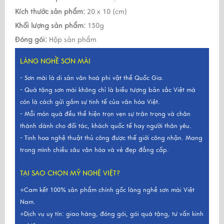
Kích thước sản phẩm:
20 x 10 (cm)
Khối lượng sản phẩm:
150g
Đóng gói:
Hộp sản phẩm
LÀNG NGHỀ SƠN MÀI
- Sơn mài là di sản văn hoá phi vật thể Quốc Gia.
- Quà tặng sơn mài không chỉ là biểu tượng bản sắc Việt mà
còn là cách gửi gắm sự tinh tế của văn hóa Việt.
- Mỗi món quà đều thể hiện trọn vẹn sự trân trọng và chân
thành dành cho đối tác, khách quốc tế hay người thân yêu.
- Tinh hoa nghệ thuật thủ công được thế giới công nhận. Mang
trong mình chiều sâu văn hóa và vẻ đẹp đẳng cấp.
TẠI SAO CHỌN MỸ NGHỆ VIỆT?
⭐Cam kết 100% sản phẩm chính gốc làng nghề sơn mài Việt
Nam.
⭐Dịch vụ uy tín: giao hàng, đóng gói, gói quà tặng, tư vấn kinh