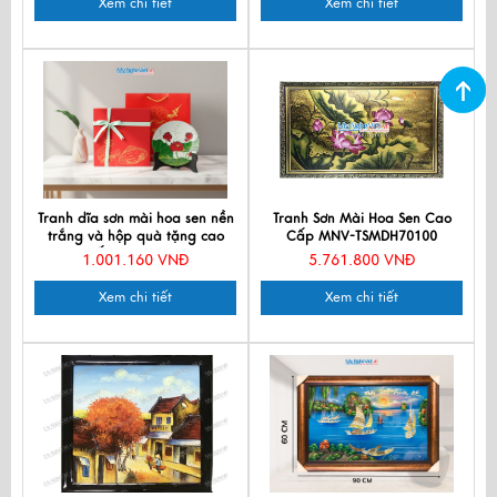
Xem chi tiết
Xem chi tiết
Tranh dĩa sơn mài hoa sen nền
Tranh Sơn Mài Hoa Sen Cao
trắng và hộp quà tặng cao
Cấp MNV-TSMDH70100
cấp TD25-TBL5
1.001.160 VNĐ
5.761.800 VNĐ
Xem chi tiết
Xem chi tiết