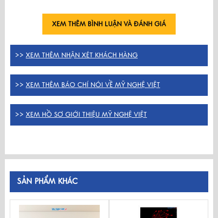
XEM THÊM BÌNH LUẬN VÀ ĐÁNH GIÁ
>>
XEM THÊM NHẬN XÉT KHÁCH HÀNG
>>
XEM THÊM BÁO CHÍ NÓI VỀ MỸ NGHỆ VIỆT
>>
XEM HỒ SƠ GIỚI THIỆU MỸ NGHỆ VIỆT
SẢN PHẨM KHÁC