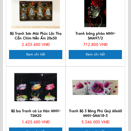
Bộ Tranh Sơn Mài Phúc Lộc Thọ
Tranh bông pháo MNV-
Cẩn Chìm Nền Ấm 20x50
SMA97/2
TSM257-2
2.435.400 VNĐ
712.800 VNĐ
Xem chi tiết
Xem chi tiết
Bộ ba Tranh cá La Hán MNV-
Tranh Bộ 3 Bông Phú Quý 60x60
TSM20
MNV-SMA18-3
1.425.600 VNĐ
5.346.000 VNĐ