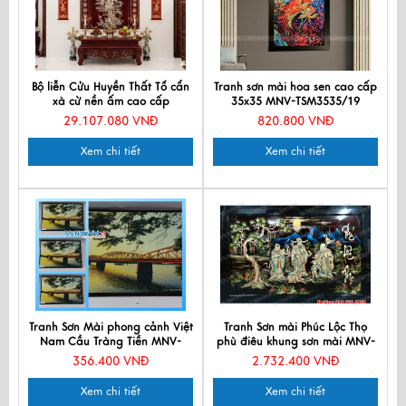
Bộ liễn Cửu Huyền Thất Tổ cẩn
Tranh sơn mài hoa sen cao cấp
xà cừ nền ấm cao cấp
35x35 MNV-TSM3535/19
126x126cm
29.107.080 VNĐ
820.800 VNĐ
Xem chi tiết
Xem chi tiết
Tranh Sơn Mài phong cảnh Việt
Tranh Sơn mài Phúc Lộc Thọ
Nam Cầu Tràng Tiền MNV-
phù điêu khung sơn mài MNV-
TSMTB11-1
TSM697-3
356.400 VNĐ
2.732.400 VNĐ
Xem chi tiết
Xem chi tiết