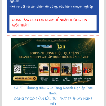
nghiệm.
⭐Hỗ trợ đổi trả sản phẩm dễ dàng, bảo hành chuyên nghiệp
QUAN TÂM ZALO OA NGAY ĐỂ NHẬN THÔNG TIN
MỚI NHẤT!
SGIFT -
Thương Hiệu Quà Tặng Doanh Nghiệp Trực
Thuộc
CÔNG TY CỔ PHẦN ĐẦU TƯ - PHÁT TRIỂN MỸ NGHỆ
VIỆT