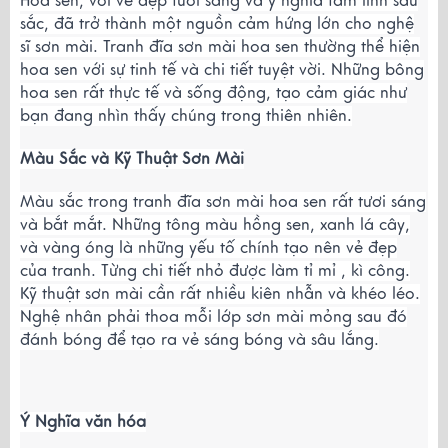
Hoa sen, với vẻ đẹp tươi sáng và ý nghĩa tâm linh sâu
sắc, đã trở thành một nguồn cảm hứng lớn cho nghệ
sĩ sơn mài. Tranh đĩa sơn mài hoa sen thường thể hiện
hoa sen với sự tinh tế và chi tiết tuyệt vời. Những bông
hoa sen rất thực tế và sống động, tạo cảm giác như
bạn đang nhìn thấy chúng trong thiên nhiên.
Màu Sắc và Kỹ Thuật Sơn Mài
Màu sắc trong tranh đĩa sơn mài hoa sen rất tươi sáng
và bắt mắt. Những tông màu hồng sen, xanh lá cây,
và vàng óng là những yếu tố chính tạo nên vẻ đẹp
của tranh. Từng chi tiết nhỏ được làm tỉ mỉ , kì công.
Kỹ thuật sơn mài cần rất nhiều kiên nhẫn và khéo léo.
Nghệ nhân phải thoa mỗi lớp sơn mài mỏng sau đó
đánh bóng để tạo ra vẻ sáng bóng và sâu lắng.
Ý Nghĩa văn hóa