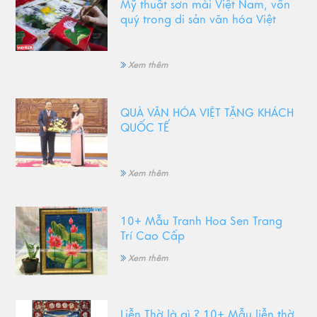
Mỹ thuật sơn mài Việt Nam, vốn
quý trong di sản văn hóa Việt
Xem thêm
QUÀ VĂN HÓA VIỆT TẶNG KHÁCH
QUỐC TẾ
Xem thêm
10+ Mẫu Tranh Hoa Sen Trang
Trí Cao Cấp
Xem thêm
Liễn Thờ là gì ? 10+ Mẫu liễn thờ