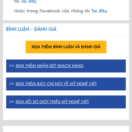
tôi
Tại đây
Hoặc trang Facebook của chúng tôi
Tại đây.
BÌNH LUẬN - ĐÁNH GIÁ
XEM THÊM BÌNH LUẬN VÀ ĐÁNH GIÁ
>>
XEM THÊM NHẬN XÉT KHÁCH HÀNG
>>
XEM THÊM BÁO CHÍ NÓI VỀ MỸ NGHỆ VIỆT
>>
XEM HỒ SƠ GIỚI THIỆU MỸ NGHỆ VIỆT