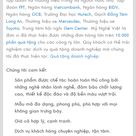
tập đoàn và thương hiệu trong và ngoài nước như: Tập
đoàn
, Ngân hàng
, Ngân hàng
,
FPT
Vietcombank
BIDV
Ngân hàng
, Trường Đại học
, Gạch
OCB
Hutech
Đồng Tâm
, Thương hiệu xe
, Thương hiệu xe
Long An
Mercesdes
, Trung tâm hội nghị
. Mỹ Nghệ Việt là
Toyota
Gem Center
đơn vị đã thực hiện được những đơn hàng lớn trên
10.000
cho các công ty lớn. Qúy khách có thể trải
phần quà tặng
nghiệm các dịch vụ quà tặng doanh nghiệp mà chúng
tôi đã thực hiện tại:
Quà tặng doanh nghiệp
Chúng tôi cam kết:
Sản phẩm được chế tác hoàn toàn thủ công bởi
những nghệ nhân lành nghề, đảm bảo chất lượng
cao, thiết kế độc đáo và độ bền màu vượt trội.
Mẫu mã đa dạng, phong phú, phù hợp với mọi
không gian trưng bày.
Giá cả hợp lý, cạnh tranh.
Dịch vụ khách hàng chuyên nghiệp, tận tâm.