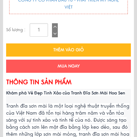
CÔNG TY CỔ PHẦN ĐẦU TƯ - PHÁT TRIỂN MỸ NGHỆ
VIỆT
Số lượng :
THÊM VÀO GIỎ
MUA NGAY
THÔNG TIN SẢN PHẨM
Khám phá Vẻ Đẹp Tinh Xảo của Tranh Đĩa Sơn Mài Hoa Sen
Tranh đĩa sơn mài là một loại nghệ thuật truyền thống
của Việt Nam đã tồn tại hàng trăm năm và vẫn tỏa
sáng với sự tinh xảo và tinh tế của nó. Được sáng tạo
bằng cách sơn lên mặt đĩa bằng lớp keo dẻo, sau đó
thêm những lớp sơn mài mỏng, tranh đĩa sơn mài hoa