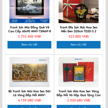
Tranh Sơn Mài Đồng Quê Vẽ
Tranh Đĩa Sơn Mài Hoa Sen
Cao Cấp 60x90 MNV-TSM69-8
Nền Đen D20cm TD20-3.2
2.732.400 VNĐ
523.800 VNĐ
Xem chi tiết
Xem chi tiết
Bộ Tranh Sơn Mài Hoa Sen Dát
Tranh Sơn Mài Hoa Sen Vàng
Lá Vàng Đắp Nổi MNV-
Đắp Nổi Và Hộp Quà Tặng Cao
TSM36sen
Cấp TSMDH2838-2.1
4.159.080 VNĐ
2.020.680 VNĐ