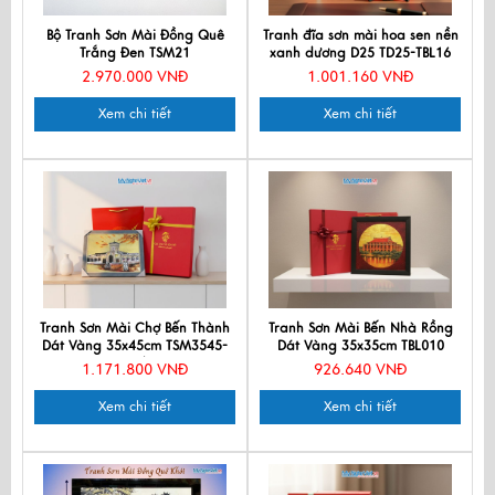
Bộ Tranh Sơn Mài Đồng Quê
Tranh đĩa sơn mài hoa sen nền
Trắng Đen TSM21
xanh dương D25 TD25-TBL16
2.970.000 VNĐ
1.001.160 VNĐ
Xem chi tiết
Xem chi tiết
Tranh Sơn Mài Chợ Bến Thành
Tranh Sơn Mài Bến Nhà Rồng
Dát Vàng 35x45cm TSM3545-
Dát Vàng 35x35cm TBL010
1.5/1
1.171.800 VNĐ
926.640 VNĐ
Xem chi tiết
Xem chi tiết