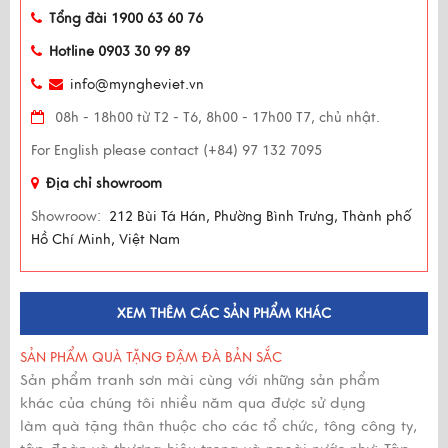
Tổng đài 1900 63 60 76
Hotline 0903 30 99 89
info@myngheviet.vn
08h - 18h00 từ T2 - T6, 8h00 - 17h00 T7, chủ nhật.
For English please contact (+84) 97 132 7095
Địa chỉ showroom
Showroow:
212 Bùi Tá Hán, Phường Bình Trưng, Thành phố
Hồ Chí Minh, Việt Nam
XEM THÊM CÁC SẢN PHẨM KHÁC
SẢN PHẨM QUÀ TẶNG ĐẬM ĐÀ BẢN SẮC
Sản phẩm tranh sơn mài cùng với những sản phẩm
khác của chúng tôi nhiều năm qua được sử dụng
làm quà tặng thân thuộc cho các tổ chức, tông công ty,