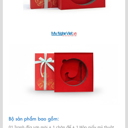
Bộ sản phẩm bao gồm:
01 Tranh đĩa sơn mài + 1 chân đế + 1 Hộp giấy mỹ thuật