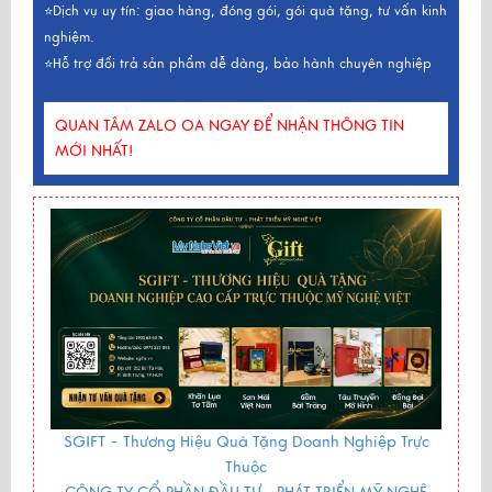
⭐Dịch vụ uy tín: giao hàng, đóng gói, gói quà tặng, tư vấn kinh
nghiệm.
⭐Hỗ trợ đổi trả sản phẩm dễ dàng, bảo hành chuyên nghiệp
QUAN TÂM ZALO OA NGAY ĐỂ NHẬN THÔNG TIN
MỚI NHẤT!
SGIFT -
Thương Hiệu Quà Tặng Doanh Nghiệp Trực
Thuộc