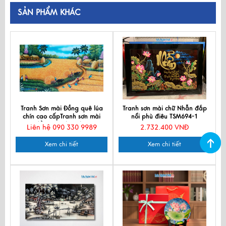
SẢN PHẨM KHÁC
Tranh Sơn mài Đồng quê lúa
Tranh sơn mài chữ Nhẫn đắp
chín cao cấpTranh sơn mài
nổi phù điêu TSM694-1
đồng quê lúa chín
Liên hệ 090 330 9989
2.732.400 VNĐ
Xem chi tiết
Xem chi tiết