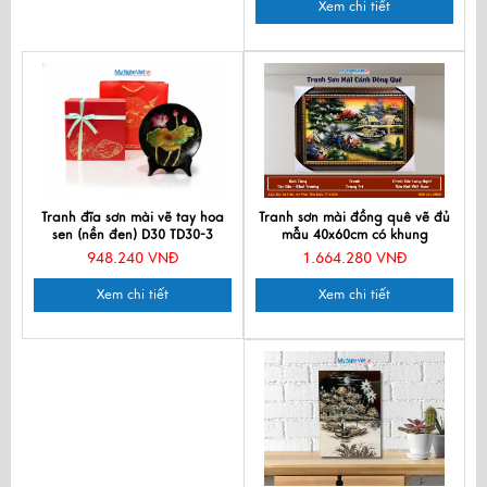
Xem chi tiết
Tranh đĩa sơn mài vẽ tay hoa
Tranh sơn mài đồng quê vẽ đủ
sen (nền đen) D30 TD30-3
mẫu 40x60cm có khung
50x70cm TSMTBL46K-1
948.240 VNĐ
1.664.280 VNĐ
Xem chi tiết
Xem chi tiết