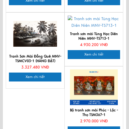
Xem chi tiết
Xem chi tiết
Tranh sơn mài Tùng Hạc Diên
Niên MNV-TS713-1
4.930.200 VNĐ
Xem chi tiết
Tranh Sơn Mài Đồng Quê MNV-
TSMCV03-1 (HÀNG ĐẶT)
3.327.480 VNĐ
Xem chi tiết
Bộ tranh sơn mài Phúc - Lộc -
Thọ TSM367-1
2.970.000 VNĐ