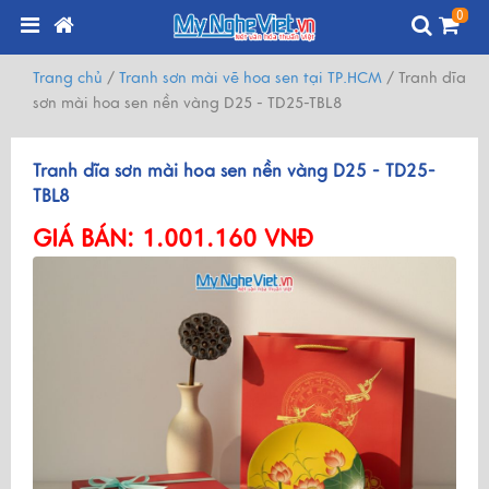
0
Trang chủ
/
Tranh sơn mài vẽ hoa sen tại TP.HCM
/
Tranh dĩa
sơn mài hoa sen nền vàng D25 - TD25-TBL8
Tranh dĩa sơn mài hoa sen nền vàng D25 - TD25-
TBL8
GIÁ BÁN:
1.001.160 VNĐ