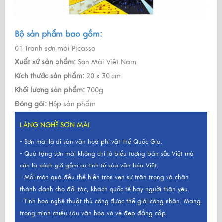
Bộ sản phẩm bao gồm:
01 Tranh sơn mài Picasso
Xuất xứ sản phẩm:
Sơn Mài Việt Nam
Kích thước sản phẩm:
20 x 30 cm
Khối lượng sản phẩm:
700g
Đóng gói:
Hộp sản phẩm
LÀNG NGHỀ SƠN MÀI
- Sơn mài là di sản văn hoá phi vật thể Quốc Gia.
- Quà tặng sơn mài không chỉ là biểu tượng bản sắc Việt mà
còn là cách gửi gắm sự tinh tế của văn hóa Việt.
- Mỗi món quà đều thể hiện trọn vẹn sự trân trọng và chân
thành dành cho đối tác, khách quốc tế hay người thân yêu.
- Tinh hoa nghệ thuật thủ công được thế giới công nhận. Mang
trong mình chiều sâu văn hóa và vẻ đẹp đẳng cấp.