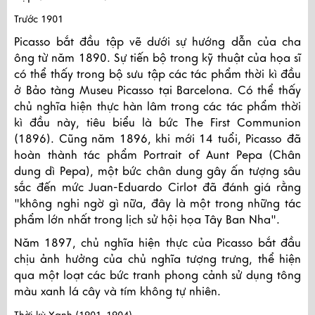
Trước 1901
Picasso bắt đầu tập vẽ dưới sự hướng dẫn của cha
ông từ năm 1890. Sự tiến bộ trong kỹ thuật của họa sĩ
có thể thấy trong bộ sưu tập các tác phẩm thời kì đầu
ở Bảo tàng Museu Picasso tại Barcelona. Có thể thấy
chủ nghĩa hiện thực hàn lâm trong các tác phẩm thời
kì đầu này, tiêu biểu là bức The First Communion
(1896). Cũng năm 1896, khi mới 14 tuổi, Picasso đã
hoàn thành tác phẩm Portrait of Aunt Pepa (Chân
dung dì Pepa), một bức chân dung gây ấn tượng sâu
sắc đến mức Juan-Eduardo Cirlot đã đánh giá rằng
"không nghi ngờ gì nữa, đây là một trong những tác
phẩm lớn nhất trong lịch sử hội họa Tây Ban Nha".
Năm 1897, chủ nghĩa hiện thực của Picasso bắt đầu
chịu ảnh hưởng của chủ nghĩa tượng trưng, thể hiện
qua một loạt các bức tranh phong cảnh sử dụng tông
màu xanh lá cây và tím không tự nhiên.