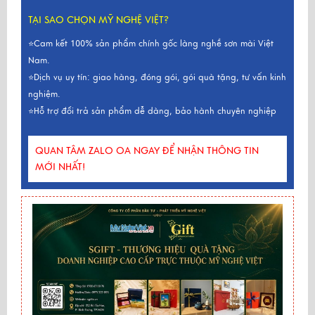
TẠI SAO CHỌN MỸ NGHỆ VIỆT?
⭐Cam kết 100% sản phẩm chính gốc làng nghề sơn mài Việt
Nam.
⭐Dịch vụ uy tín: giao hàng, đóng gói, gói quà tặng, tư vấn kinh
nghiệm.
⭐Hỗ trợ đổi trả sản phẩm dễ dàng, bảo hành chuyên nghiệp
QUAN TÂM ZALO OA NGAY ĐỂ NHẬN THÔNG TIN
MỚI NHẤT!