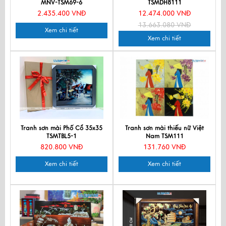
MNV-TSM69-6
TSMDH8111
2.435.400 VNĐ
12.474.000 VNĐ
13.663.080 VNĐ
Xem chi tiết
Xem chi tiết
Tranh sơn mài Phố Cổ 35x35
Tranh sơn mài thiếu nữ Việt
TSMTBL5-1
Nam TSM111
820.800 VNĐ
131.760 VNĐ
Xem chi tiết
Xem chi tiết