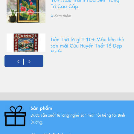
10+ Mẫu Tranh Hoa Sen Trang
Trí Cao Cấp
Xem thêm
Liễn Thờ là gì ? 10+ Mẫu liễn thờ
sơn mài Cửu Huyền Thất Tổ Đẹp
Nhất
Xem thêm
Top Tranh Treo Phòng Khách
Phong Thủy Được Yêu Thích Nhất
Xem thêm
Sản phẩm
Được sản xuất từ làng nghề sơn mài nổi tiếng tại Bình
Tất Tần Tật Về Tranh Thuận Buồm
Dương.
Xuôi Gió: Ý Nghĩa Và Cách Treo