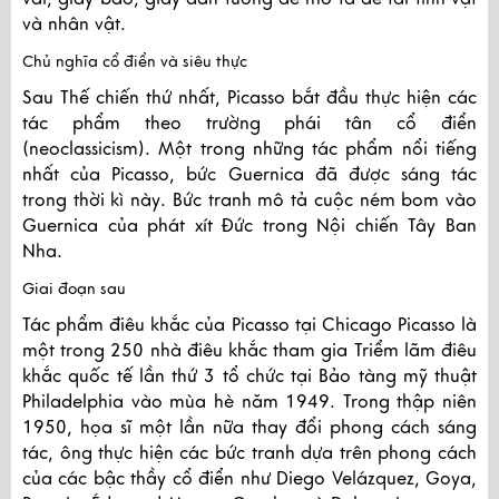
và nhân vật.
Chủ nghĩa cổ điển và siêu thực
Sau Thế chiến thứ nhất, Picasso bắt đầu thực hiện các
tác phẩm theo trường phái tân cổ điển
(neoclassicism). Một trong những tác phẩm nổi tiếng
nhất của Picasso, bức Guernica đã được sáng tác
trong thời kì này. Bức tranh mô tả cuộc ném bom vào
Guernica của phát xít Đức trong Nội chiến Tây Ban
Nha.
Giai đoạn sau
Tác phẩm điêu khắc của Picasso tại Chicago Picasso là
một trong 250 nhà điêu khắc tham gia Triểm lãm điêu
khắc quốc tế lần thứ 3 tổ chức tại Bảo tàng mỹ thuật
Philadelphia vào mùa hè năm 1949. Trong thập niên
1950, họa sĩ một lần nữa thay đổi phong cách sáng
tác, ông thực hiện các bức tranh dựa trên phong cách
của các bậc thầy cổ điển như Diego Velázquez, Goya,