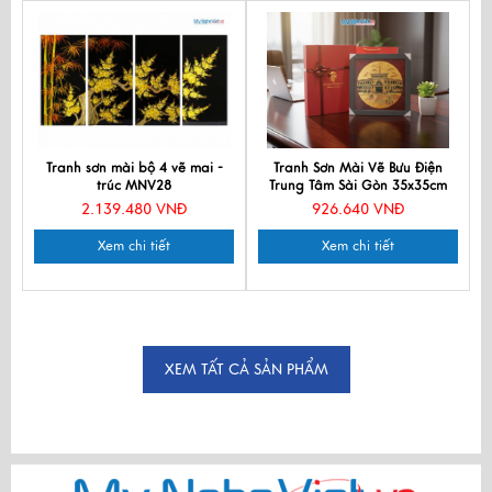
Tranh sơn mài bộ 4 vẽ mai -
Tranh Sơn Mài Vẽ Bưu Điện
trúc MNV28
Trung Tâm Sài Gòn 35x35cm
TBL013
2.139.480 VNĐ
926.640 VNĐ
Xem chi tiết
Xem chi tiết
XEM TẤT CẢ SẢN PHẨM