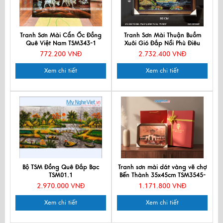
Tranh Sơn Mài Cẩn Ốc Đồng
Tranh Sơn Mài Thuận Buồm
Quê Việt Nam TSM343-1
Xuôi Gió Đắp Nổi Phù Điêu
60x90cm TSM699-3
772.200 VNĐ
2.732.400 VNĐ
Xem chi tiết
Xem chi tiết
Bộ TSM Đồng Quê Đắp Bạc
Tranh sơn mài dát vàng vẽ chợ
TSM01.1
Bến Thành 35x45cm TSM3545-
1.5/2
2.970.000 VNĐ
1.171.800 VNĐ
Xem chi tiết
Xem chi tiết