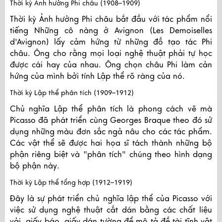
Thời kỳ Ảnh hưởng Phi châu (1908–1909)
Thời kỳ Ảnh hưởng Phi châu bắt đầu với tác phẩm nổi
tiếng Những cô nàng ở Avignon (Les Demoiselles
d'Avignon) lấy cảm hứng từ những đồ tạo tác Phi
châu. Ông cho rằng mọi loại nghệ thuật phải tự học
được cái hay của nhau. Ông chọn châu Phi làm cản
hứng của mình bởi tính Lập thể rõ ràng của nó.
Thời kỳ Lập thể phân tích (1909–1912)
Chủ nghĩa Lập thể phân tích là phong cách vẽ mà
Picasso đã phát triển cùng Georges Braque theo đó sử
dụng những màu đơn sắc ngả nâu cho các tác phẩm.
Các vật thể sẽ được hai họa sĩ tách thành những bộ
phận riêng biệt và "phân tích" chúng theo hình dạng
bộ phận này.
Thời kỳ Lập thể tổng hợp (1912–1919)
Đây là sự phát triển chủ nghĩa lập thể của Picasso với
việc sử dụng nghệ thuật cắt dán bằng các chất liệu
vải, giấy báo, giấy dán tường để mô tả đề tài tĩnh vật