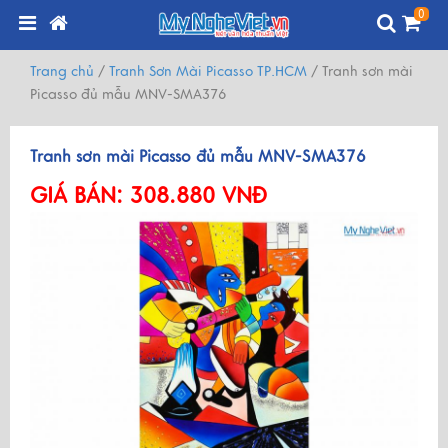
0
Trang chủ
/
Tranh Sơn Mài Picasso TP.HCM
/
Tranh sơn mài
Picasso đủ mẫu MNV-SMA376
Tranh sơn mài Picasso đủ mẫu MNV-SMA376
GIÁ BÁN:
308.880 VNĐ