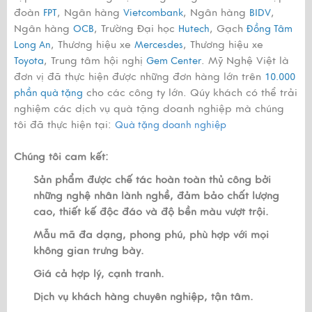
đoàn
, Ngân hàng
, Ngân hàng
,
FPT
Vietcombank
BIDV
Ngân hàng
, Trường Đại học
, Gạch
OCB
Hutech
Đồng Tâm
, Thương hiệu xe
, Thương hiệu xe
Long An
Mercesdes
, Trung tâm hội nghị
. Mỹ Nghệ Việt là
Toyota
Gem Center
đơn vị đã thực hiện được những đơn hàng lớn trên
10.000
cho các công ty lớn. Qúy khách có thể trải
phần quà tặng
nghiệm các dịch vụ quà tặng doanh nghiệp mà chúng
tôi đã thực hiện tại:
Quà tặng doanh nghiệp
Chúng tôi cam kết:
Sản phẩm được chế tác hoàn toàn thủ công bởi
những nghệ nhân lành nghề, đảm bảo chất lượng
cao, thiết kế độc đáo và độ bền màu vượt trội.
Mẫu mã đa dạng, phong phú, phù hợp với mọi
không gian trưng bày.
Giá cả hợp lý, cạnh tranh.
Dịch vụ khách hàng chuyên nghiệp, tận tâm.