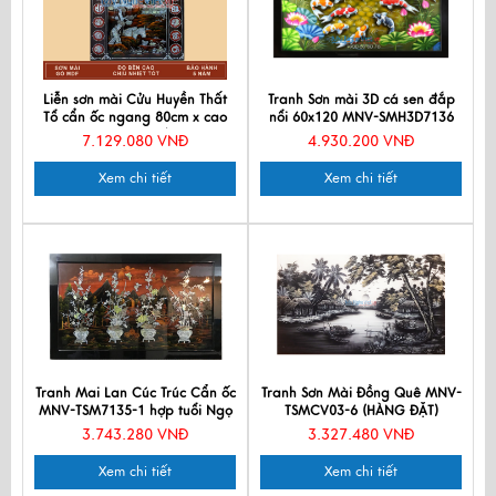
Liễn sơn mài Cửu Huyền Thất
Tranh Sơn mài 3D cá sen đắp
Tổ cẩn ốc ngang 80cm x cao
nổi 60x120 MNV-SMH3D7136
106cm SMA195/80106
7.129.080 VNĐ
4.930.200 VNĐ
Xem chi tiết
Xem chi tiết
Tranh Mai Lan Cúc Trúc Cẩn ốc
Tranh Sơn Mài Đồng Quê MNV-
MNV-TSM7135-1 hợp tuổi Ngọ
TSMCV03-6 (HÀNG ĐẶT)
3.743.280 VNĐ
3.327.480 VNĐ
Xem chi tiết
Xem chi tiết