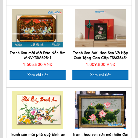
Tranh Sơn mài Mã Đáo Nền ấm
Tranh Sơn Mài Hoa Sen Và Hộp
MNV-TSM698-1
Quà Tặng Cao Cấp TSM3545-
1.13
1.603.800 VNĐ
1.009.800 VNĐ
Xem chi tiết
Xem chi tiết
Tranh sơn mài phú quý bình an
Tranh hoa sen sơn mài hiện đại