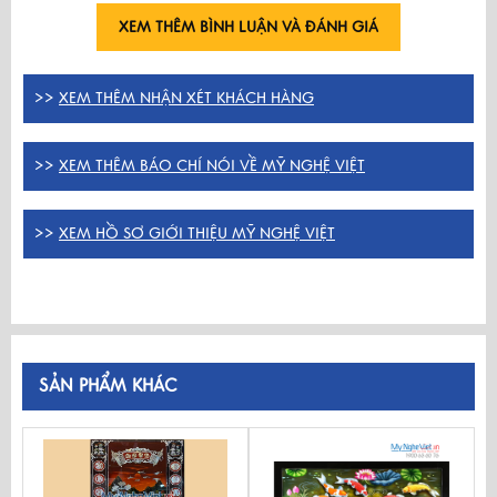
XEM THÊM BÌNH LUẬN VÀ ĐÁNH GIÁ
>>
XEM THÊM NHẬN XÉT KHÁCH HÀNG
>>
XEM THÊM BÁO CHÍ NÓI VỀ MỸ NGHỆ VIỆT
>>
XEM HỒ SƠ GIỚI THIỆU MỸ NGHỆ VIỆT
SẢN PHẨM KHÁC