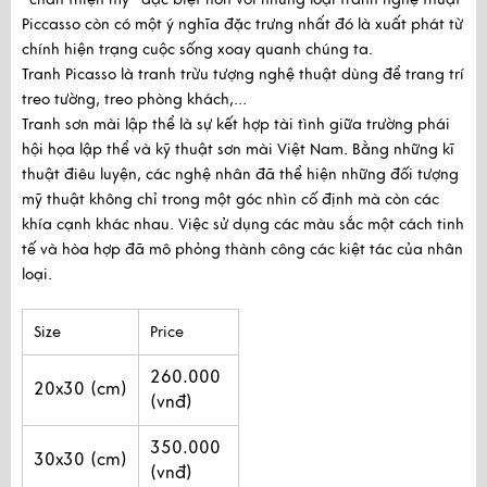
Piccasso còn có một ý nghĩa đặc trưng nhất đó là xuất phát từ
chính hiện trạng cuộc sống xoay quanh chúng ta.
Tranh Picasso là tranh trừu tượng nghệ thuật dùng để trang trí 
treo tường, treo phòng khách,...
Tranh sơn mài lập thể là sự kết hợp tài tình giữa trường phái
hội họa lập thể và kỹ thuật sơn mài Việt Nam. Bằng những kĩ
thuật điêu luyện, các nghệ nhân đã thể hiện những đối tượng
mỹ thuật không chỉ trong một góc nhìn cố định mà còn các
khía cạnh khác nhau. Việc sử dụng các màu sắc một cách tinh
tế và hòa hợp đã mô phỏng thành công các kiệt tác của nhân
loại.
Size
Price
260.000
20x30 (cm)
(vnđ)
350.000
30x30 (cm)
(vnđ)