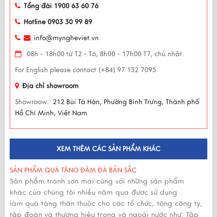
Tổng đài 1900 63 60 76
Hotline 0903 30 99 89
info@myngheviet.vn
08h - 18h00 từ T2 - T6, 8h00 - 17h00 T7, chủ nhật.
For English please contact (+84) 97 132 7095
Địa chỉ showroom
Showroow:
212 Bùi Tá Hán, Phường Bình Trưng, Thành phố
Hồ Chí Minh, Việt Nam
XEM THÊM CÁC SẢN PHẨM KHÁC
SẢN PHẨM QUÀ TẶNG ĐẬM ĐÀ BẢN SẮC
Sản phẩm tranh sơn mài cùng với những sản phẩm
khác của chúng tôi nhiều năm qua được sử dụng
làm quà tặng thân thuộc cho các tổ chức, tông công ty,
tập đoàn và thương hiệu trong và ngoài nước như: Tập