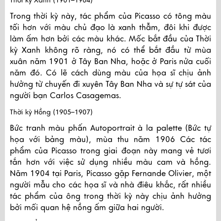
Thời kỳ Xanh (1901–1904)
Trong thời kỳ này, tác phẩm của Picasso có tông màu
tối hơn với màu chủ đạo là xanh thẫm, đôi khi được
làm ấm hơn bởi các màu khác. Mốc bắt đầu của Thời
kỳ Xanh không rõ ràng, nó có thể bắt đầu từ mùa
xuân năm 1901 ở Tây Ban Nha, hoặc ở Paris nửa cuối
năm đó. Có lẽ cách dùng màu của họa sĩ chịu ảnh
hưởng từ chuyến đi xuyên Tây Ban Nha và sự tự sát của
người bạn Carlos Casagemas.
Thời kỳ Hồng (1905–1907)
Bức tranh màu phấn Autoportrait à la palette (Bức tự
họa với bảng màu), mùa thu năm 1906 Các tác
phẩm của Picasso trong giai đoạn này mang vẻ tươi
tắn hơn với việc sử dụng nhiều màu cam và hồng.
Năm 1904 tại Paris, Picasso gặp Fernande Olivier, một
người mẫu cho các họa sĩ và nhà điêu khắc, rất nhiều
tác phẩm của ông trong thời kỳ này chịu ảnh hưởng
bởi mối quan hệ nồng ấm giữa hai người.