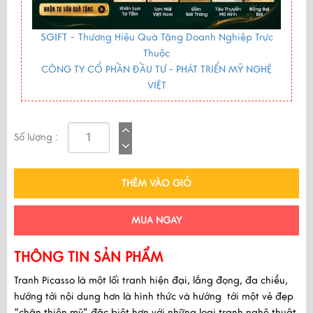
SGIFT -
Thương Hiệu Quà Tặng Doanh Nghiệp Trực
Thuộc
CÔNG TY CỔ PHẦN ĐẦU TƯ - PHÁT TRIỂN MỸ NGHỆ
VIỆT
Số lượng :
THÊM VÀO GIỎ
MUA NGAY
THÔNG TIN SẢN PHẨM
Tranh Picasso
là một lối tranh hiện đại, lắng đọng, đa chiều,
hướng tới nội dung hơn là hình thức và hướng tới một vẻ đẹp
“chân thiện mỹ” đặc biệt hơn với những loại tranh nghệ thuật