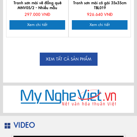
Tranh sơn mài vẽ đồng quê
Tranh sơn mài cô gái 35x35cm
MNV05/2 - Nhiều mẫu
TBL019
297.000 VNĐ
926.640 VNĐ
Xem chi tiết
Xem chi tiết
XEM TẤT CẢ SẢN PHẨM
VIDEO