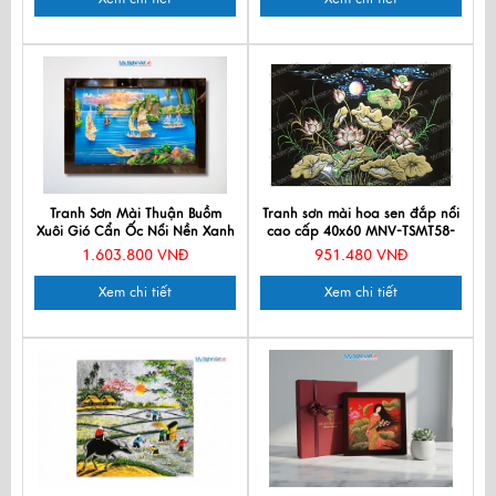
Tranh Sơn Mài Thuận Buồm
Tranh sơn mài hoa sen đắp nổi
Xuôi Gió Cẩn Ốc Nổi Nền Xanh
cao cấp 40x60 MNV-TSMT58-
60x90cm TSM699
46
1.603.800 VNĐ
951.480 VNĐ
Xem chi tiết
Xem chi tiết