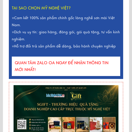
TẠI SAO CHỌN MỸ NGHỆ VIỆT?
⭐Cam kết 100% sản phẩm chính gốc làng nghề sơn mài Việt
Nam.
⭐Dịch vụ uy tín: giao hàng, đóng gói, gói quà tặng, tư vấn kinh
nghiệm.
⭐Hỗ trợ đổi trả sản phẩm dễ dàng, bảo hành chuyên nghiệp
QUAN TÂM ZALO OA NGAY ĐỂ NHẬN THÔNG TIN
MỚI NHẤT!