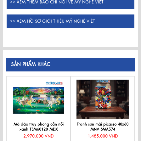
>>
XEM THÊM BÁO CHÍ NÓI VỀ MỸ NGHỆ VIỆT
>>
XEM HỒ SƠ GIỚI THIỆU MỸ NGHỆ VIỆT
SẢN PHẨM KHÁC
Mã đáo truy phong cẩn nổi
Tranh sơn mài picasso 40x60
xanh TSM60120-MĐX
MNV-SMA374
2.970.000 VNĐ
1.485.000 VNĐ