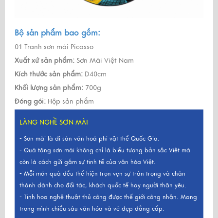
Bộ sản phẩm bao gồm:
01 Tranh sơn mài Picasso
Xuất xứ sản phẩm:
Sơn Mài Việt Nam
Kích thước sản phẩm:
D40cm
Khối lượng sản phẩm:
700g
Đóng gói:
Hộp sản phẩm
LÀNG NGHỀ SƠN MÀI
- Sơn mài là di sản văn hoá phi vật thể Quốc Gia.
- Quà tặng sơn mài không chỉ là biểu tượng bản sắc Việt mà
còn là cách gửi gắm sự tinh tế của văn hóa Việt.
- Mỗi món quà đều thể hiện trọn vẹn sự trân trọng và chân
thành dành cho đối tác, khách quốc tế hay người thân yêu.
- Tinh hoa nghệ thuật thủ công được thế giới công nhận. Mang
trong mình chiều sâu văn hóa và vẻ đẹp đẳng cấp.