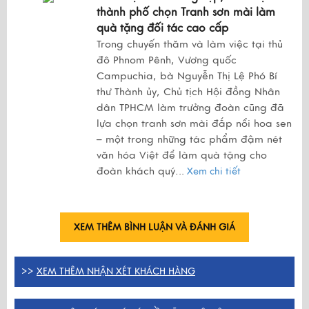
thành phố chọn Tranh sơn mài làm
quà tặng đối tác cao cấp
Trong chuyến thăm và làm việc tại thủ
đô Phnom Pênh, Vương quốc
Campuchia, bà Nguyễn Thị Lệ Phó Bí
thư Thành ủy, Chủ tịch Hội đồng Nhân
dân TPHCM làm trưởng đoàn cũng đã
lựa chọn tranh sơn mài đắp nổi hoa sen
– một trong những tác phẩm đậm nét
văn hóa Việt để làm quà tặng cho
đoàn khách quý.
..
Xem chi tiết
XEM THÊM BÌNH LUẬN VÀ ĐÁNH GIÁ
>>
XEM THÊM NHẬN XÉT KHÁCH HÀNG