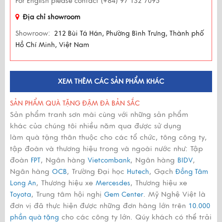
For English please contact (+84) 97 132 7095
Địa chỉ showroom
Showroow:
212 Bùi Tá Hán, Phường Bình Trưng, Thành phố
Hồ Chí Minh, Việt Nam
XEM THÊM CÁC SẢN PHẨM KHÁC
SẢN PHẨM QUÀ TẶNG ĐẬM ĐÀ BẢN SẮC
Sản phẩm tranh sơn mài cùng với những sản phẩm
khác của chúng tôi nhiều năm qua được sử dụng
làm quà tặng thân thuộc cho các tổ chức, tông công ty,
tập đoàn và thương hiệu trong và ngoài nước như: Tập
đoàn
, Ngân hàng
, Ngân hàng
,
FPT
Vietcombank
BIDV
Ngân hàng
, Trường Đại học
, Gạch
OCB
Hutech
Đồng Tâm
, Thương hiệu xe
, Thương hiệu xe
Long An
Mercesdes
, Trung tâm hội nghị
. Mỹ Nghệ Việt là
Toyota
Gem Center
đơn vị đã thực hiện được những đơn hàng lớn trên
10.000
cho các công ty lớn. Qúy khách có thể trải
phần quà tặng