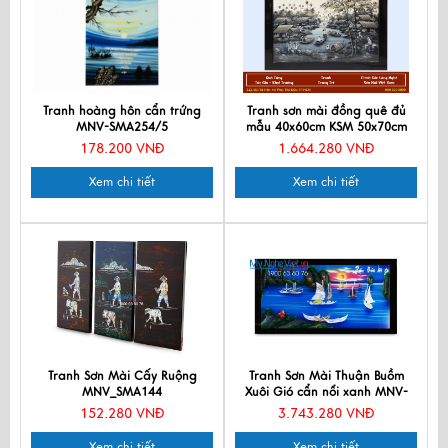
Tranh hoàng hôn cẩn trứng
Tranh sơn mài đồng quê đủ
MNV-SMA254/5
mẫu 40x60cm KSM 50x70cm
TSM46KSM-01-4
178.200 VNĐ
1.664.280 VNĐ
Xem chi tiết
Xem chi tiết
Tranh Sơn Mài Cấy Ruộng
Tranh Sơn Mài Thuận Buồm
MNV_SMA144
Xuôi Gió cẩn nổi xanh MNV-
TSM7139
152.280 VNĐ
3.743.280 VNĐ
Xem chi tiết
Xem chi tiết