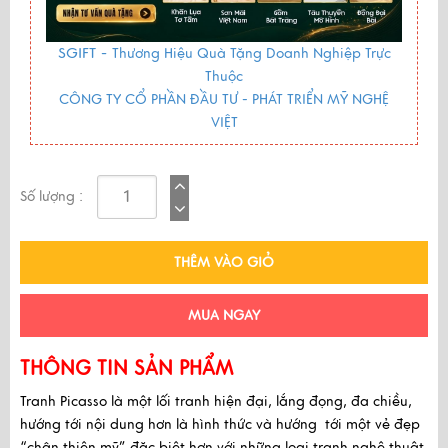
SGIFT -
Thương Hiệu Quà Tặng Doanh Nghiệp Trực
Thuộc
CÔNG TY CỔ PHẦN ĐẦU TƯ - PHÁT TRIỂN MỸ NGHỆ
VIỆT
Số lượng :
THÊM VÀO GIỎ
MUA NGAY
THÔNG TIN SẢN PHẨM
Tranh Picasso
là một lối tranh hiện đại, lắng đọng, đa chiều,
hướng tới nội dung hơn là hình thức và hướng tới một vẻ đẹp
“chân thiện mỹ” đặc biệt hơn với những loại tranh nghệ thuật