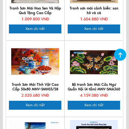
Tranh Sơn Mài Hoa Sen Và Hộp
Tranh sơn mài cảnh biển: san
Quà Tặng Cao Cấp
hô và cá
TBL34/17K3-6
1.009.800 VNĐ
1.604.880 VNĐ
Xem chi tiết
Xem chi tiết
Tranh Sơn Mài Tĩnh Vật Cao
Bộ tranh Sơn Mài Cửu Ngư
Cấp 50x80 MNV-SMH03/58
Quần Hội (4 tấm) MNV-SMA360
2.020.680 VNĐ
4.159.080 VNĐ
Xem chi tiết
Xem chi tiết