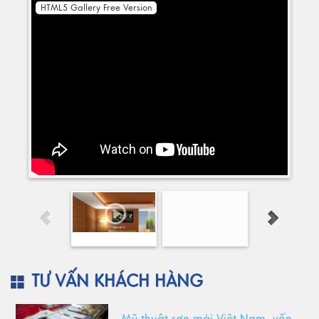
HTML5 Gallery Free Version
TƯ VẤN KHÁCH HÀNG
Mỹ thuật sơn mài Việt Nam, vốn