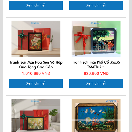
Xem chi tiết
Xem chi tiết
Tranh Sơn Mài Hoa Sen Và Hộp
Tranh sơn mài Phố Cổ 35x35
Quà Tặng Cao Cấp
TSMTBL2-1
TBL34/17K3-17
1.010.880 VNĐ
820.800 VNĐ
Xem chi tiết
Xem chi tiết