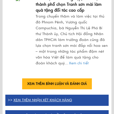
thành phố chọn Tranh sơn mài làm
quà tặng đối tác cao cấp
Trong chuyến thăm và làm việc tại thủ
đô Phnom Pênh, Vương quốc
Campuchia, bà Nguyễn Thị Lệ Phó Bí
thư Thành ủy, Chủ tịch Hội đồng Nhân
dân TPHCM làm trưởng đoàn cũng đã
lựa chọn tranh sơn mài đắp nổi hoa sen
– một trong những tác phẩm đậm nét
văn hóa Việt để làm quà tặng cho
đoàn khách quý.
..
Xem chi tiết
XEM THÊM BÌNH LUẬN VÀ ĐÁNH GIÁ
>>
XEM THÊM NHẬN XÉT KHÁCH HÀNG