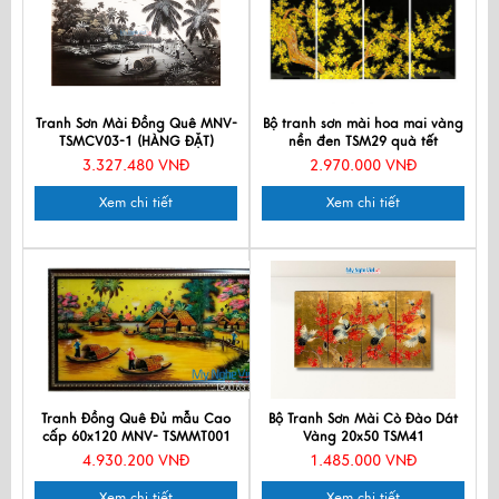
Tranh Sơn Mài Đồng Quê MNV-
Bộ tranh sơn mài hoa mai vàng
TSMCV03-1 (HÀNG ĐẶT)
nền đen TSM29 quà tết
3.327.480 VNĐ
2.970.000 VNĐ
Xem chi tiết
Xem chi tiết
Tranh Đồng Quê Đủ mẫu Cao
Bộ Tranh Sơn Mài Cò Đào Dát
cấp 60x120 MNV- TSMMT001
Vàng 20x50 TSM41
4.930.200 VNĐ
1.485.000 VNĐ
Xem chi tiết
Xem chi tiết