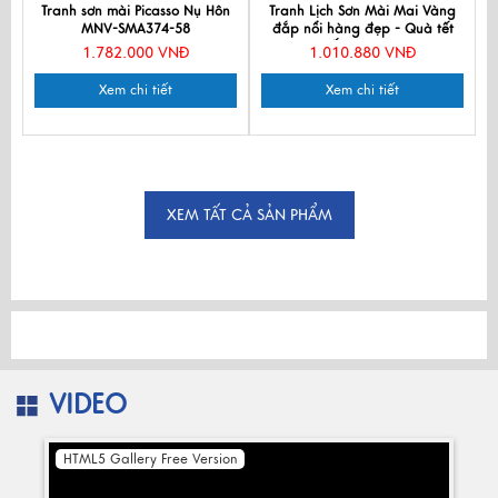
Tranh sơn mài Picasso Nụ Hôn
Tranh Lịch Sơn Mài Mai Vàng
MNV-SMA374-58
đắp nổi hàng đẹp - Quà tết
cao cấp MNV-LSM50
1.782.000 VNĐ
1.010.880 VNĐ
Xem chi tiết
Xem chi tiết
XEM TẤT CẢ SẢN PHẨM
VIDEO
HTML5 Gallery Free Version