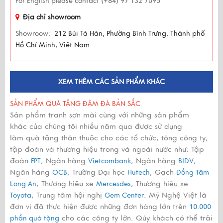
For English please contact (+84) 97 132 7095
Địa chỉ showroom
Showroow:
212 Bùi Tá Hán, Phường Bình Trưng, Thành phố
Hồ Chí Minh, Việt Nam
XEM THÊM CÁC SẢN PHẨM KHÁC
SẢN PHẨM QUÀ TẶNG ĐẬM ĐÀ BẢN SẮC
Sản phẩm tranh sơn mài cùng với những sản phẩm
khác của chúng tôi nhiều năm qua được sử dụng
làm quà tặng thân thuộc cho các tổ chức, tông công ty,
tập đoàn và thương hiệu trong và ngoài nước như: Tập
đoàn
, Ngân hàng
, Ngân hàng
,
FPT
Vietcombank
BIDV
Ngân hàng
, Trường Đại học
, Gạch
OCB
Hutech
Đồng Tâm
, Thương hiệu xe
, Thương hiệu xe
Long An
Mercesdes
, Trung tâm hội nghị
. Mỹ Nghệ Việt là
Toyota
Gem Center
đơn vị đã thực hiện được những đơn hàng lớn trên
10.000
cho các công ty lớn. Qúy khách có thể trải
phần quà tặng