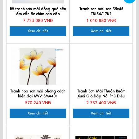
Bộ tranh sơn mài đồng quê nền
Tranh sơn mài sen 35x45
ấm cẩn ốc chìm cao cấp
TBL34/17K2
TSM483-1
7.723.080 VNĐ
1.010.880 VNĐ
Xem chi tiết
Xem chi tiết
Tranh hoa sơn mài phong cách
Tranh Sơn Mài Thuận Buồm
hiện đại MVV-SMA401
Xuôi Gió Đắp Nổi Phù Điêu
60x90cm TSM699-1
570.240 VNĐ
2.732.400 VNĐ
Xem chi tiết
Xem chi tiết