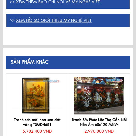
>>
XEM THÊM BÁO CHÍ NÓI VỀ MỸ NGHỆ VIỆT
>>
XEM HỒ SƠ GIỚI THIỆU MỸ NGHỆ VIỆT
SẢN PHẨM KHÁC
Tranh sơn mài hoa sen dát
Tranh SM Phúc Lộc Thọ Cẩn Nổi
vàng TSMDH681
Nền Ấm 60x120 MNV-
TSM6127-1
5.702.400 VNĐ
2.970.000 VNĐ