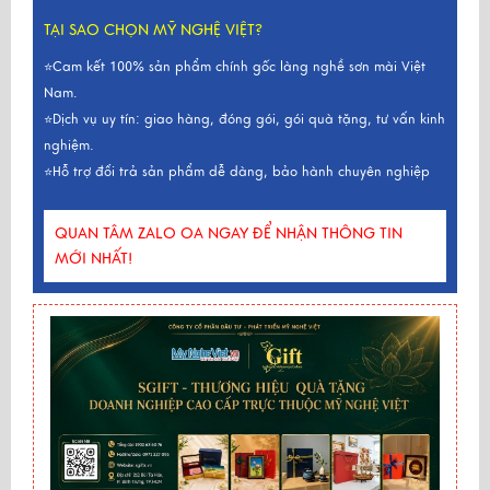
TẠI SAO CHỌN MỸ NGHỆ VIỆT?
⭐Cam kết 100% sản phẩm chính gốc làng nghề sơn mài Việt
Nam.
⭐Dịch vụ uy tín: giao hàng, đóng gói, gói quà tặng, tư vấn kinh
nghiệm.
⭐Hỗ trợ đổi trả sản phẩm dễ dàng, bảo hành chuyên nghiệp
QUAN TÂM ZALO OA NGAY ĐỂ NHẬN THÔNG TIN
MỚI NHẤT!