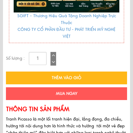
SGIFT -
Thương Hiệu Quà Tặng Doanh Nghiệp Trực
Thuộc
CÔNG TY CỔ PHẦN ĐẦU TƯ - PHÁT TRIỂN MỸ NGHỆ
VIỆT
Số lượng :
THÊM VÀO GIỎ
MUA NGAY
THÔNG TIN SẢN PHẨM
Tranh Picasso
là một lối tranh hiện đại, lắng đọng, đa chiều,
hướng tới nội dung hơn là hình thức và hướng tới một vẻ đẹp
“chân thiện mỹ” đặc biệt hơn với những loại tranh nghệ thuật