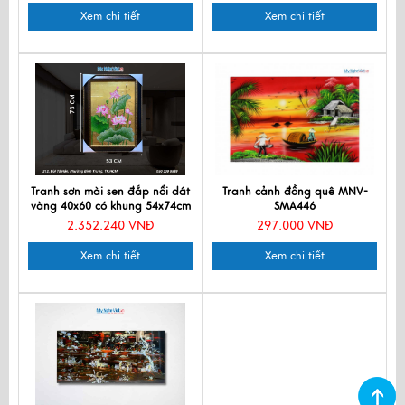
Xem chi tiết
Xem chi tiết
Tranh sơn mài sen đắp nổi dát
Tranh cảnh đồng quê MNV-
vàng 40x60 có khung 54x74cm
SMA446
TSM571-1.12
2.352.240 VNĐ
297.000 VNĐ
Xem chi tiết
Xem chi tiết