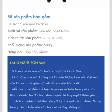
Bộ sản phẩm bao gồm:
01 Tranh sơn mài Picasso
Xuất xứ sản phẩm:
Sơn Mài Việt Nam
Kích thước sản phẩm:
20 x 20 (cm)
Khối lượng sản phẩm:
500g
Đóng gói:
Hộp sản phẩm
LÀNG NGHỀ SƠN MÀI
- Sơn mài là di sản văn hoá phi vật thể Quốc Gia.
- Quà tặng sơn mài không chỉ là biểu tượng bản sắc Việt mà
còn là cách gửi gắm sự tinh tế của văn hóa Việt.
- Mỗi món quà đều thể hiện trọn vẹn sự trân trọng và chân
thành dành cho đối tác, khách quốc tế hay người thân yêu.
- Tinh hoa nghệ thuật thủ công được thế giới công nhận. Mang
trong mình chiều sâu văn hóa và vẻ đẹp đẳng cấp.