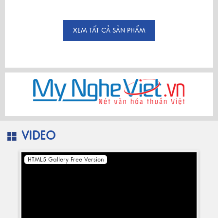
XEM TẤT CẢ SẢN PHẨM
VIDEO
HTML5 Gallery Free Version