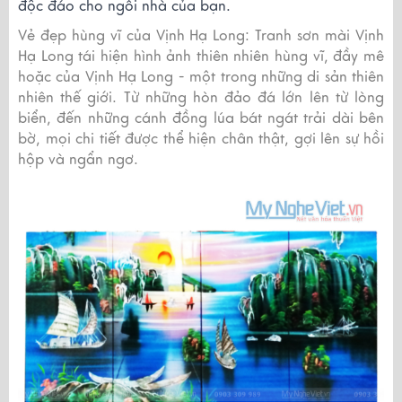
độc đáo cho ngôi nhà của bạn.
Vẻ đẹp hùng vĩ của Vịnh Hạ Long: Tranh sơn mài Vịnh
Hạ Long tái hiện hình ảnh thiên nhiên hùng vĩ, đầy mê
hoặc của Vịnh Hạ Long - một trong những di sản thiên
nhiên thế giới. Từ những hòn đảo đá lớn lên từ lòng
biển, đến những cánh đồng lúa bát ngát trải dài bên
bờ, mọi chi tiết được thể hiện chân thật, gợi lên sự hồi
hộp và ngẩn ngơ.