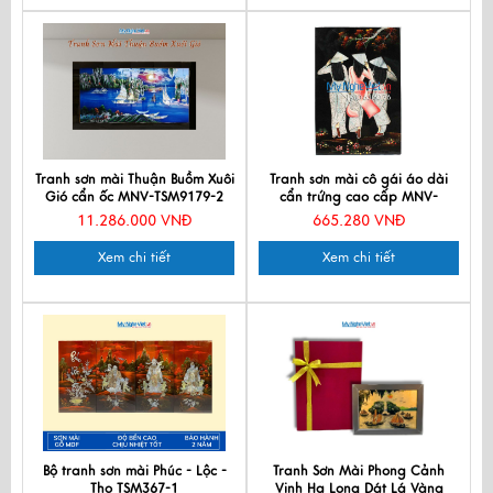
Tranh sơn mài Thuận Buồm Xuôi
Tranh sơn mài cô gái áo dài
Gió cẩn ốc MNV-TSM9179-2
cẩn trứng cao cấp MNV-
TSM2030-2
11.286.000 VNĐ
665.280 VNĐ
Xem chi tiết
Xem chi tiết
Bộ tranh sơn mài Phúc - Lộc -
Tranh Sơn Mài Phong Cảnh
Thọ TSM367-1
Vịnh Hạ Long Dát Lá Vàng