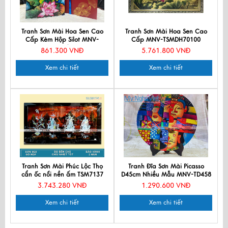
Tranh Sơn Mài Hoa Sen Cao
Tranh Sơn Mài Hoa Sen Cao
Cấp Kèm Hộp Silot MNV-
Cấp MNV-TSMDH70100
TBL34/17
861.300 VNĐ
5.761.800 VNĐ
Xem chi tiết
Xem chi tiết
Tranh Sơn Mài Phúc Lộc Thọ
Tranh Đĩa Sơn Mài Picasso
cẩn ốc nổi nền ấm TSM7137
D45cm Nhiều Mẫu MNV-TD458
3.743.280 VNĐ
1.290.600 VNĐ
Xem chi tiết
Xem chi tiết