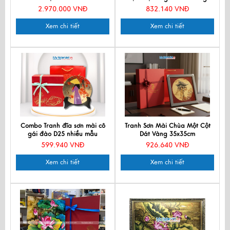
25x35cm tsm2535.5
2.970.000 VNĐ
832.140 VNĐ
Xem chi tiết
Xem chi tiết
Combo Tranh đĩa sơn mài cô
Tranh Sơn Mài Chùa Một Cột
gái đào D25 nhiều mẫu
Dát Vàng 35x35cm
MNVTD251
MNVTBL007.1
599.940 VNĐ
926.640 VNĐ
Xem chi tiết
Xem chi tiết