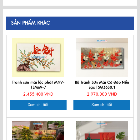
SẢN PHẨM KHÁC
Tranh sơn mài lộc phát MNV-
Bộ Tranh Sơn Mài Cò Đào Nền
TSM69-7
Bạc TSM3630.1
2.435.400 VNĐ
2.970.000 VNĐ
Xem chi tiết
Xem chi tiết