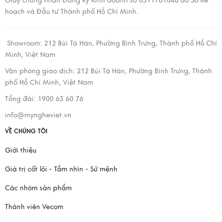
Giấy chứng nhận Đăng ký Kinh doanh số 0311761046 do Sở Kế
hoạch và Đầu tư Thành phố Hồ Chí Minh.
Showroom:
212 Bùi Tá Hán, Phường Bình Trưng, Thành phố Hồ Chí
Minh, Việt Nam
Văn phòng giao dịch:
212 Bùi Tá Hán, Phường Bình Trưng, Thành
phố Hồ Chí Minh, Việt Nam
Tổng đài: 1900 63 60 76
info@myngheviet.vn
VỀ CHÚNG TÔI
Giới thiệu
Giá trị cốt lõi - Tầm nhìn - Sứ mệnh
Các nhóm sản phẩm
Thành viên Vecom