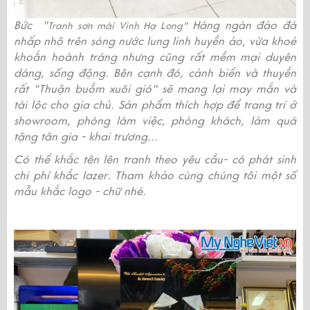
Bức "
Hàng ngàn đảo đá
Tranh sơn mài Vịnh Hạ Long"
nhấp nhô trên sóng nước lung linh huyền ảo, vừa khoẻ
khoắn hoành tráng nhưng cũng rất mềm mại duyên
dáng, sống động. Bên cạnh đó, cảnh biển và thuyền
rất "Thuận buồm xuôi gió" sẽ mang lại may mắn và
tài lộc cho gia chủ. Sản phẩm thích hợp để trang trí ở
showroom, phòng làm việc, phòng khách, làm quà
tặng tân gia - khai trương...
Có thể khắc tên lên tranh theo yêu cầu- có phát sinh
chi phí khắc lazer. Tham khảo cùng chúng tôi một số
mẫu khắc logo - chữ nhé.