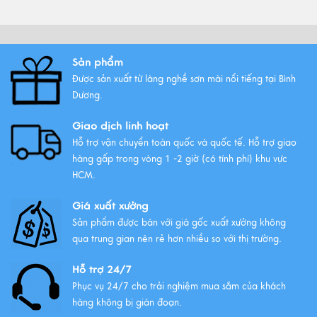
Top Tranh Treo Phòng Khách
Phong Thủy Được Yêu Thích Nhất
Xem thêm
Sản phẩm
Được sản xuất từ làng nghề sơn mài nổi tiếng tại Bình
Tất Tần Tật Về Tranh Thuận Buồm
Dương.
Xuôi Gió: Ý Nghĩa Và Cách Treo
Giao dịch linh hoạt
Xem thêm
Hỗ trợ vận chuyển toàn quốc và quốc tế. Hỗ trợ giao
hàng gấp trong vòng 1 -2 giờ (có tính phí) khu vực
HCM.
Giá xuất xưởng
Sản phẩm được bán với giá gốc xuất xưởng không
qua trung gian nên rẻ hơn nhiều so với thị trường.
Hỗ trợ 24/7
Phục vụ 24/7 cho trải nghiệm mua sắm của khách
hàng không bị gián đoạn.