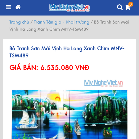
0
Trang chủ
/
Tranh Tân gia - Khai trương
/
Bộ Tranh Sơn Mài
Vịnh Hạ Long Xanh Chìm MNV-TSM489
Bộ Tranh Sơn Mài Vịnh Hạ Long Xanh Chìm MNV-
TSM489
GIÁ BÁN:
6.535.080 VNĐ