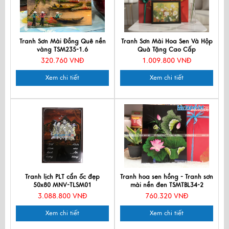
Tranh Sơn Mài Đồng Quê nền
Tranh Sơn Mài Hoa Sen Và Hộp
vàng TSM235-1.6
Quà Tặng Cao Cấp
TBL34/17K3-6
320.760 VNĐ
1.009.800 VNĐ
Xem chi tiết
Xem chi tiết
Tranh lịch PLT cẩn ốc đẹp
Tranh hoa sen hồng - Tranh sơn
50x80 MNV-TLSM01
mài nền đen TSMTBL34-2
3.088.800 VNĐ
760.320 VNĐ
Xem chi tiết
Xem chi tiết