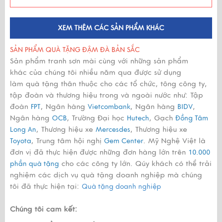
XEM THÊM CÁC SẢN PHẨM KHÁC
SẢN PHẨM QUÀ TẶNG ĐẬM ĐÀ BẢN SẮC
Sản phẩm tranh sơn mài cùng với những sản phẩm
khác của chúng tôi nhiều năm qua được sử dụng
làm quà tặng thân thuộc cho các tổ chức, tông công ty,
tập đoàn và thương hiệu trong và ngoài nước như: Tập
đoàn
, Ngân hàng
, Ngân hàng
,
FPT
Vietcombank
BIDV
Ngân hàng
, Trường Đại học
, Gạch
OCB
Hutech
Đồng Tâm
, Thương hiệu xe
, Thương hiệu xe
Long An
Mercesdes
, Trung tâm hội nghị
. Mỹ Nghệ Việt là
Toyota
Gem Center
đơn vị đã thực hiện được những đơn hàng lớn trên
10.000
cho các công ty lớn. Qúy khách có thể trải
phần quà tặng
nghiệm các dịch vụ quà tặng doanh nghiệp mà chúng
tôi đã thực hiện tại:
Quà tặng doanh nghiệp
Chúng tôi cam kết: