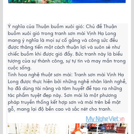
Ý nghĩa của Thuận buồm xuôi gió: Chủ đề Thuận
buồm xuôi gió trong tranh sơn mài Vịnh Hạ Long
mang ý nghĩa là mọi sự cố gắng và công sức đều
được thăng tiến một cách thuận lợi và suôn sẻ như
chiếc buồm khi được gió đẩy. Bức tranh này là biểu
tượng của sự thành công, sự tự tin và may mắn trong
cuộc sống.
Tinh hoa nghệ thuật sơn mài: Tranh sơn mài Vịnh Hạ
Long được thực hiện bởi những nghệ nhân lành nghề,
họ đã dùng tài năng và tâm huyết để tạo ra những
tác phẩm tuyệt đẹp này. Sơn mài là một phương
pháp truyền thống kết hợp sơn và mài trên bề mặt
gỗ, mang lại độ bền cao và sắc nét cho tranh.