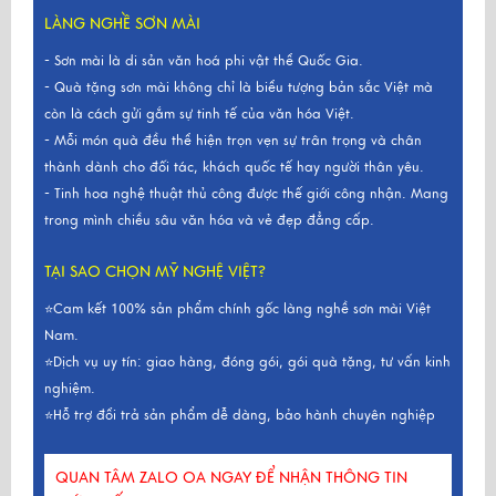
LÀNG NGHỀ SƠN MÀI
- Sơn mài là di sản văn hoá phi vật thể Quốc Gia.
- Quà tặng sơn mài không chỉ là biểu tượng bản sắc Việt mà
còn là cách gửi gắm sự tinh tế của văn hóa Việt.
- Mỗi món quà đều thể hiện trọn vẹn sự trân trọng và chân
thành dành cho đối tác, khách quốc tế hay người thân yêu.
- Tinh hoa nghệ thuật thủ công được thế giới công nhận. Mang
trong mình chiều sâu văn hóa và vẻ đẹp đẳng cấp.
TẠI SAO CHỌN MỸ NGHỆ VIỆT?
⭐Cam kết 100% sản phẩm chính gốc làng nghề sơn mài Việt
Nam.
⭐Dịch vụ uy tín: giao hàng, đóng gói, gói quà tặng, tư vấn kinh
nghiệm.
⭐Hỗ trợ đổi trả sản phẩm dễ dàng, bảo hành chuyên nghiệp
QUAN TÂM ZALO OA NGAY ĐỂ NHẬN THÔNG TIN