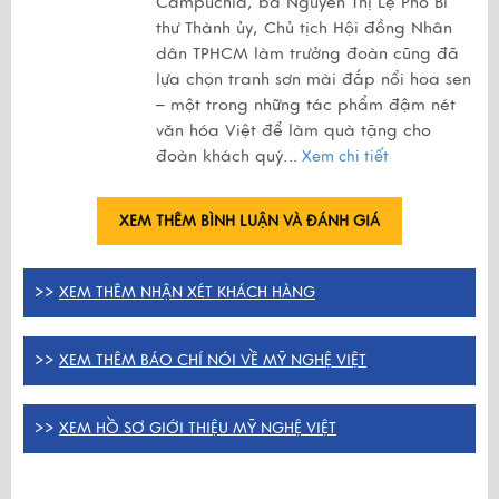
Campuchia, bà Nguyễn Thị Lệ Phó Bí
thư Thành ủy, Chủ tịch Hội đồng Nhân
dân TPHCM làm trưởng đoàn cũng đã
lựa chọn tranh sơn mài đắp nổi hoa sen
– một trong những tác phẩm đậm nét
văn hóa Việt để làm quà tặng cho
đoàn khách quý.
..
Xem chi tiết
XEM THÊM BÌNH LUẬN VÀ ĐÁNH GIÁ
>>
XEM THÊM NHẬN XÉT KHÁCH HÀNG
>>
XEM THÊM BÁO CHÍ NÓI VỀ MỸ NGHỆ VIỆT
>>
XEM HỒ SƠ GIỚI THIỆU MỸ NGHỆ VIỆT