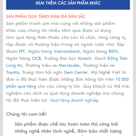
XEM THÊM CÁC SẢN PHẨM KHÁC
SẢN PHẨM QUÀ TẶNG ĐẬM ĐÀ BẢN SẮC
Sản phẩm tranh sơn mài cùng với những sản phẩm
khác của chúng tôi nhiều năm qua được sử dụng
làm quà tặng thân thuộc cho các tổ chức, tông công ty,
tập đoàn và thương hiệu trong và ngoài nước như: Tập
đoàn
, Ngân hàng
, Ngân hàng
,
FPT
Vietcombank
BIDV
Ngân hàng
, Trường Đại học
, Gạch
OCB
Hutech
Đồng Tâm
, Thương hiệu xe
, Thương hiệu xe
Long An
Mercesdes
, Trung tâm hội nghị
. Mỹ Nghệ Việt là
Toyota
Gem Center
đơn vị đã thực hiện được những đơn hàng lớn trên
10.000
cho các công ty lớn. Qúy khách có thể trải
phần quà tặng
nghiệm các dịch vụ quà tặng doanh nghiệp mà chúng
tôi đã thực hiện tại:
Quà tặng doanh nghiệp
Chúng tôi cam kết:
Sản phẩm được chế tác hoàn toàn thủ công bởi
những nghệ nhân lành nghề, đảm bảo chất lượng