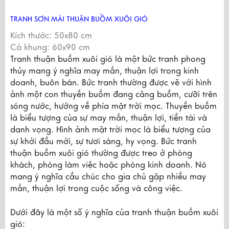
TRANH SƠN MÀI THUẬN BUỒM XUÔI GIÓ
Kích thước: 50x80 cm
Cả khung: 60x90 cm
Tranh thuận buồm xuôi gió là một bức tranh phong 
thủy mang ý nghĩa may mắn, thuận lợi trong kinh 
doanh, buôn bán. Bức tranh thường được vẽ với hình 
ảnh một con thuyền buồm đang căng buồm, cưỡi trên 
sóng nước, hướng về phía mặt trời mọc. Thuyền buồm 
là biểu tượng của sự may mắn, thuận lợi, tiền tài và 
danh vọng. Hình ảnh mặt trời mọc là biểu tượng của 
sự khởi đầu mới, sự tươi sáng, hy vọng. Bức tranh 
thuận buồm xuôi gió thường được treo ở phòng 
khách, phòng làm việc hoặc phòng kinh doanh. Nó 
mang ý nghĩa cầu chúc cho gia chủ gặp nhiều may 
mắn, thuận lợi trong cuộc sống và công việc.
Dưới đây là một số ý nghĩa của tranh thuận buồm xuôi 
gió: