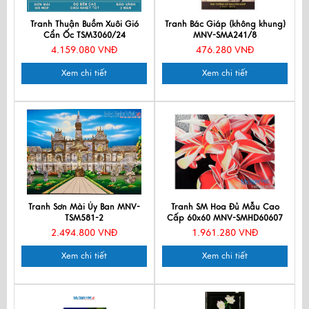
Tranh Thuận Buồm Xuôi Gió
Tranh Bác Giáp (không khung)
Cẩn Ốc TSM3060/24
MNV-SMA241/8
4.159.080 VNĐ
476.280 VNĐ
Xem chi tiết
Xem chi tiết
Tranh Sơn Mài Ủy Ban MNV-
Tranh SM Hoa Đủ Mẫu Cao
TSM581-2
Cấp 60x60 MNV-SMHD60607
2.494.800 VNĐ
1.961.280 VNĐ
Xem chi tiết
Xem chi tiết