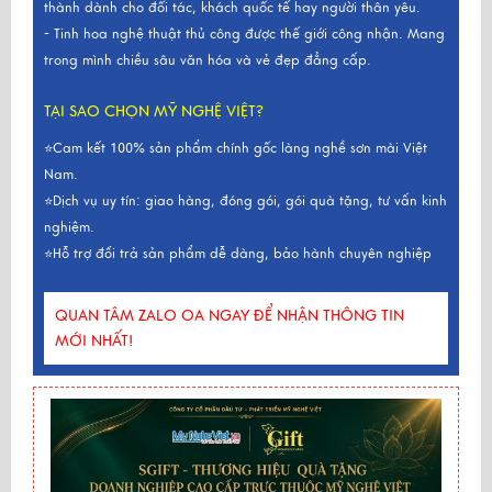
thành dành cho đối tác, khách quốc tế hay người thân yêu.
- Tinh hoa nghệ thuật thủ công được thế giới công nhận. Mang
trong mình chiều sâu văn hóa và vẻ đẹp đẳng cấp.
TẠI SAO CHỌN MỸ NGHỆ VIỆT?
⭐Cam kết 100% sản phẩm chính gốc làng nghề sơn mài Việt
Nam.
⭐Dịch vụ uy tín: giao hàng, đóng gói, gói quà tặng, tư vấn kinh
nghiệm.
⭐Hỗ trợ đổi trả sản phẩm dễ dàng, bảo hành chuyên nghiệp
QUAN TÂM ZALO OA NGAY ĐỂ NHẬN THÔNG TIN
MỚI NHẤT!