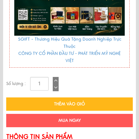
SGIFT -
Thương Hiệu Quà Tặng Doanh Nghiệp Trực
Thuộc
CÔNG TY CỔ PHẦN ĐẦU TƯ - PHÁT TRIỂN MỸ NGHỆ
VIỆT
Số lượng :
THÊM VÀO GIỎ
MUA NGAY
THÔNG TIN SẢN PHẨM