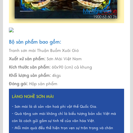
Bộ sản phẩm bao gồm:
Tranh sơn mài Thuận Buồm Xuôi Gió
Xuất xứ sản phẩm:
Sơn Mài Việt Nam
Kích thước sản phẩm:
60x90 (cm) cả khung
Khối lượng sản phẩm:
4kgs
Đóng gói:
Hộp sản phẩm
LÀNG NGHỀ SƠN MÀI
- Sơn mài là di sản văn hoá phi vật thể Quốc Gia.
- Quà tặng sơn mài không chỉ là biểu tượng bản sắc Việt mà
còn là cách gửi gắm sự tinh tế của văn hóa Việt.
- Mỗi món quà đều thể hiện trọn vẹn sự trân trọng và chân