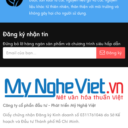
Được sản xuất từ các nguyên liệu gỗ và các nguyên
liệu khác từ thiên nhiên, thân thiện với môi trường và
không gây hại cho người sử dụng.
Đăng ký nhận tin
Đừng bỏ lỡ hàng ngàn sản phẩm và chương trình siêu hấp dẫn
Đăng ký
Công ty cổ phẩn đầu tư - Phát triển Mỹ Nghệ Việt
Giấy chứng nhận Đăng ký Kinh doanh số 0311761046 do Sở Kế
hoạch và Đầu tư Thành phố Hồ Chí Minh.