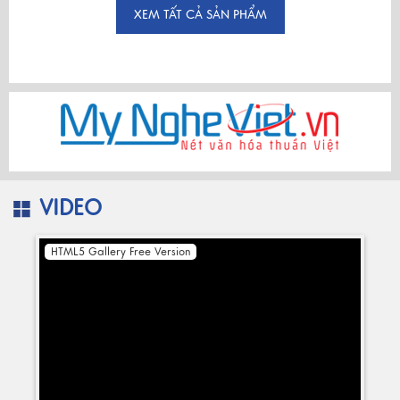
XEM TẤT CẢ SẢN PHẨM
VIDEO
HTML5 Gallery Free Version