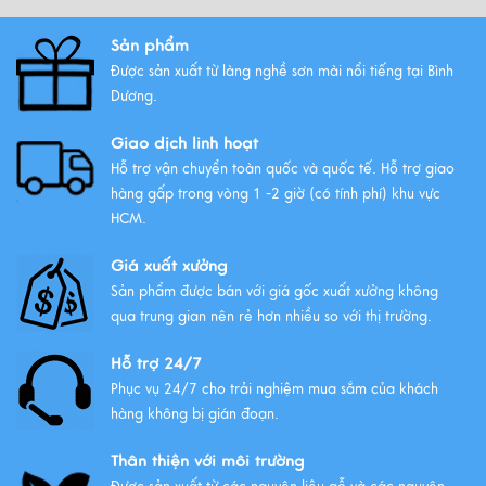
Xem thêm
Sản phẩm
Được sản xuất từ làng nghề sơn mài nổi tiếng tại Bình
Tất Tần Tật Về Tranh Thuận Buồm
Dương.
Xuôi Gió: Ý Nghĩa Và Cách Treo
Giao dịch linh hoạt
Xem thêm
Hỗ trợ vận chuyển toàn quốc và quốc tế. Hỗ trợ giao
hàng gấp trong vòng 1 -2 giờ (có tính phí) khu vực
HCM.
Giá xuất xưởng
Sản phẩm được bán với giá gốc xuất xưởng không
qua trung gian nên rẻ hơn nhiều so với thị trường.
Hỗ trợ 24/7
Phục vụ 24/7 cho trải nghiệm mua sắm của khách
hàng không bị gián đoạn.
Thân thiện với môi trường