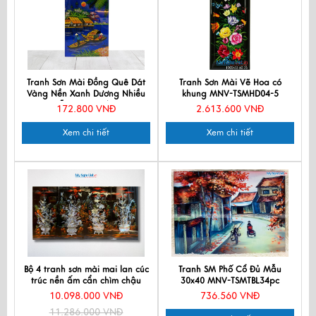
Tranh Sơn Mài Đồng Quê Dát
Tranh Sơn Mài Vẽ Hoa có
Vàng Nền Xanh Dương Nhiều
khung MNV-TSMHD04-5
Mẫu TSM231/1-3
172.800 VNĐ
2.613.600 VNĐ
Xem chi tiết
Xem chi tiết
Bộ 4 tranh sơn mài mai lan cúc
Tranh SM Phố Cổ Đủ Mẫu
trúc nền ấm cẩn chìm chậu
30x40 MNV-TSMTBL34pc
MNV-TSM22-22
10.098.000 VNĐ
736.560 VNĐ
11.286.000 VNĐ