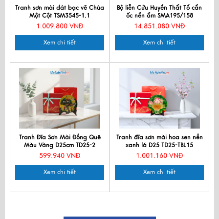
Tranh sơn mài dát bạc vẽ Chùa
Bộ liễn Cửu Huyền Thất Tổ cẩn
Một Cột TSM3545-1.1
ốc nền ấm SMA195/158
1.009.800 VNĐ
14.851.080 VNĐ
Xem chi tiết
Xem chi tiết
Tranh Đĩa Sơn Mài Đồng Quê
Tranh đĩa sơn mài hoa sen nền
Màu Vàng D25cm TD25-2
xanh lá D25 TD25-TBL15
599.940 VNĐ
1.001.160 VNĐ
Xem chi tiết
Xem chi tiết