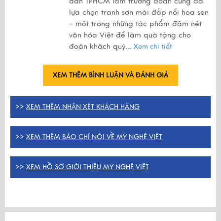
dân TPHCM làm trưởng đoàn cũng đã
lựa chọn tranh sơn mài đắp nổi hoa sen
– một trong những tác phẩm đậm nét
văn hóa Việt để làm quà tặng cho
đoàn khách quý.
..
Xem chi tiết
XEM THÊM BÌNH LUẬN VÀ ĐÁNH GIÁ
>>
XEM THÊM NHẬN XÉT KHÁCH HÀNG
>>
XEM THÊM BÁO CHÍ NÓI VỀ MỸ NGHỆ VIỆT
>>
XEM HỒ SƠ GIỚI THIỆU MỸ NGHỆ VIỆT