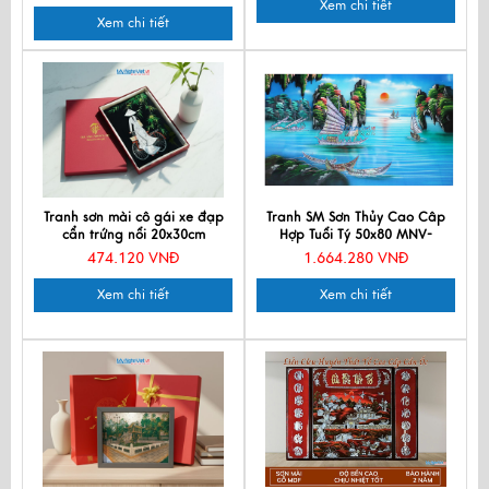
Xem chi tiết
Xem chi tiết
Tranh sơn mài cô gái xe đạp
Tranh SM Sơn Thủy Cao Câp
cẩn trứng nổi 20x30cm
Hợp Tuổi Tý 50x80 MNV-
TSM23TB
TSMCC18
474.120 VNĐ
1.664.280 VNĐ
Xem chi tiết
Xem chi tiết