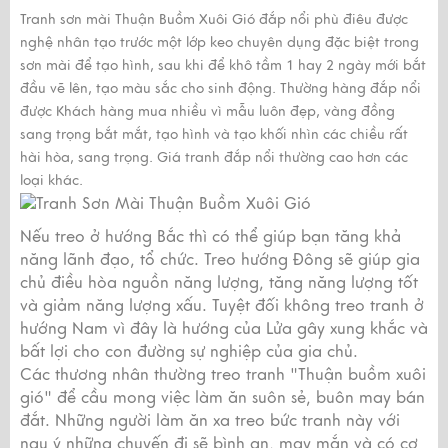
Tranh sơn mài Thuận Buồm Xuôi Gió đắp nổi phù điêu
được
nghệ nhân tạo trước một lớp keo chuyên dụng đặc biệt trong
sơn mài để tạo hình, sau khi để khô tầm 1 hay 2 ngày mới bắt
đầu vẽ lên, tạo màu sắc cho sinh động. Thường hàng đắp nổi
được Khách hàng mua nhiều vì mẫu luôn đẹp, vàng đồng
sang trọng bắt mắt, tạo hình và tạo khối nhìn các chiều rất
hài hòa, sang trọng. Giá tranh đắp nổi thường cao hơn các
loại khác.
Nếu treo ở hướng Bắc thì có thể giúp bạn tăng khả
năng lãnh đạo, tổ chức. Treo hướng Đông sẽ giúp gia
chủ điều hòa nguồn năng lượng, tăng năng lượng tốt
và giảm năng lượng xấu. Tuyệt đối không treo tranh ở
hướng Nam vì đây là hướng của Lửa gây xung khắc và
bất lợi cho con đường sự nghiệp của gia chủ.
Các thương nhân thường treo tranh "Thuận buồm xuôi
gió" để cầu mong việc làm ăn suôn sẻ, buôn may bán
đắt. Những người làm ăn xa treo bức tranh này với
ngụ ý những chuyến đi sẽ bình an, may mắn và có cơ