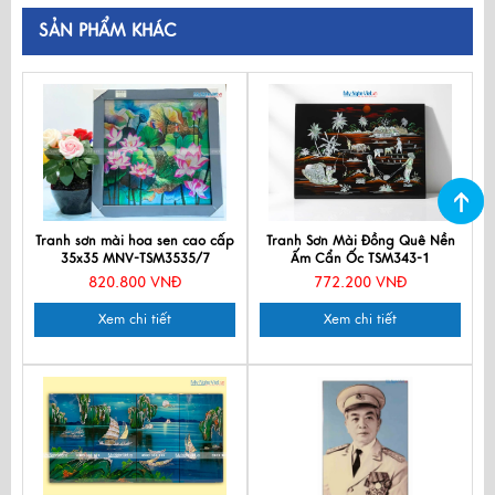
SẢN PHẨM KHÁC
Tranh sơn mài hoa sen cao cấp
Tranh Sơn Mài Đồng Quê Nền
35x35 MNV-TSM3535/7
Ấm Cẩn Ốc TSM343-1
820.800 VNĐ
772.200 VNĐ
Xem chi tiết
Xem chi tiết