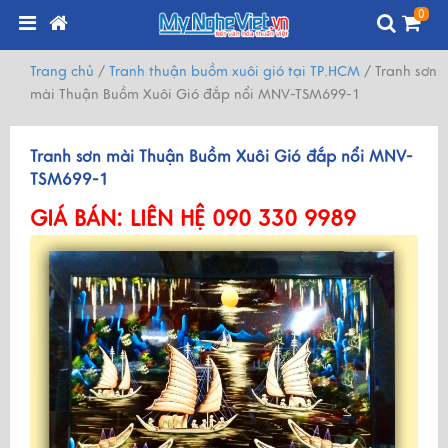
0
Trang chủ
/
Tranh thuận buồm xuôi gió tại TP.HCM
/
Tranh sơn
mài Thuận Buồm Xuôi Gió đắp nổi MNV-TSM699-1
Tranh sơn mài Thuận Buồm Xuôi Gió đắp nổi MNV-
TSM699-1
GIÁ BÁN:
LIÊN HỆ 090 330 9989