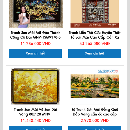
Tranh Sơn Mài Mã Đáo Thành
Tranh Liễn Thờ Cửu Huyền Thất
Công Cỡ Đại MNV-TSM9178-3
Tổ Sơn Mài Cao Cấp Cẩn Xà
Cừ 140x160cm MNV-SMA195-
11.286.000 VNĐ
33.265.080 VNĐ
1416
Xem chi tiết
Xem chi tiết
Tranh Sơn Mài Vẽ Sen Dát
Bộ Tranh Sơn Mài Đồng Quê
Vàng 80x120 MNV-
Đắp Vàng cẩn ốc cao cấp
TSMCV80120
TSM363-4
11.440.440 VNĐ
2.970.000 VNĐ