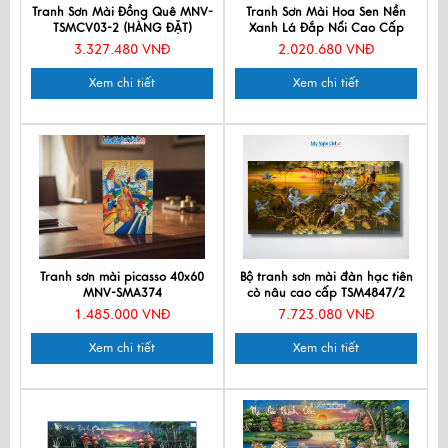
Tranh Sơn Mài Đồng Quê MNV-
Tranh Sơn Mài Hoa Sen Nền
TSMCV03-2 (HÀNG ĐẶT)
Xanh Lá Đắp Nổi Cao Cấp
28x38cm TSMDH2838-2.2
3.327.480 VNĐ
2.020.680 VNĐ
Xem chi tiết
Xem chi tiết
Tranh sơn mài picasso 40x60
Bộ tranh sơn mài đàn hạc tiên
MNV-SMA374
cò nâu cao cấp TSM4847/2
1.485.000 VNĐ
7.723.080 VNĐ
Xem chi tiết
Xem chi tiết