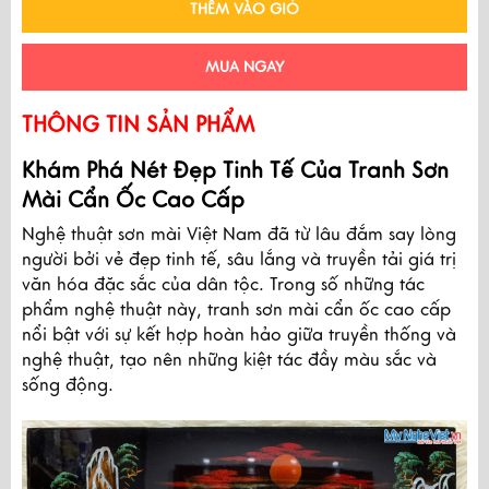
THÊM VÀO GIỎ
MUA NGAY
THÔNG TIN SẢN PHẨM
Khám Phá Nét Đẹp Tinh Tế Của Tranh Sơn
Mài Cẩn Ốc Cao Cấp
Nghệ thuật sơn mài Việt Nam đã từ lâu đắm say lòng
người bởi vẻ đẹp tinh tế, sâu lắng và truyền tải giá trị
văn hóa đặc sắc của dân tộc. Trong số những tác
phẩm nghệ thuật này, tranh sơn mài cẩn ốc cao cấp
nổi bật với sự kết hợp hoàn hảo giữa truyền thống và
nghệ thuật, tạo nên những kiệt tác đầy màu sắc và
sống động.