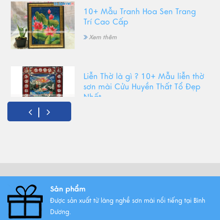
10+ Mẫu Tranh Hoa Sen Trang
Trí Cao Cấp
Xem thêm
Liễn Thờ là gì ? 10+ Mẫu liễn thờ
sơn mài Cửu Huyền Thất Tổ Đẹp
Nhất
Xem thêm
Top Tranh Treo Phòng Khách
Phong Thủy Được Yêu Thích Nhất
Xem thêm
Sản phẩm
Được sản xuất từ làng nghề sơn mài nổi tiếng tại Bình
Tất Tần Tật Về Tranh Thuận Buồm
Dương.