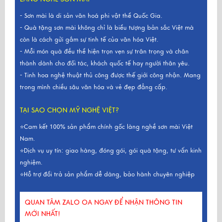
- Sơn mài là di sản văn hoá phi vật thể Quốc Gia.
- Quà tặng sơn mài không chỉ là biểu tượng bản sắc Việt mà
còn là cách gửi gắm sự tinh tế của văn hóa Việt.
- Mỗi món quà đều thể hiện trọn vẹn sự trân trọng và chân
thành dành cho đối tác, khách quốc tế hay người thân yêu.
- Tinh hoa nghệ thuật thủ công được thế giới công nhận. Mang
trong mình chiều sâu văn hóa và vẻ đẹp đẳng cấp.
TẠI SAO CHỌN MỸ NGHỆ VIỆT?
⭐Cam kết 100% sản phẩm chính gốc làng nghề sơn mài Việt
Nam.
⭐Dịch vụ uy tín: giao hàng, đóng gói, gói quà tặng, tư vấn kinh
nghiệm.
⭐Hỗ trợ đổi trả sản phẩm dễ dàng, bảo hành chuyên nghiệp
QUAN TÂM ZALO OA NGAY ĐỂ NHẬN THÔNG TIN
MỚI NHẤT!