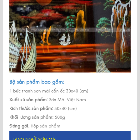
Bộ sản phẩm bao gồm:
1 bức tranh sơn mài cẩn ốc 30x40 (cm)
Xuất xứ sản phẩm:
Sơn Mài Việt Nam
Kích thước sản phẩm:
30x40 (cm)
Khối lượng sản phẩm:
500g
Đóng gói:
Hộp sản phẩm
LÀNG NGHỀ SƠN MÀI