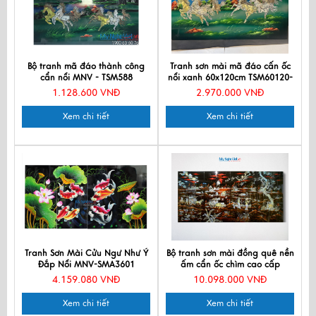
Bộ tranh mã đáo thành công
Tranh sơn mài mã đáo cấn ốc
cẩn nổi MNV - TSM588
nổi xanh 60x120cm TSM60120-
MĐX
1.128.600 VNĐ
2.970.000 VNĐ
Xem chi tiết
Xem chi tiết
Tranh Sơn Mài Cửu Ngư Như Ý
Bộ tranh sơn mài đồng quê nền
Đắp Nổi MNV-SMA3601
ấm cẩn ốc chìm cao cấp
TSM5103-1
4.159.080 VNĐ
10.098.000 VNĐ
Xem chi tiết
Xem chi tiết