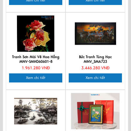
Xem chi tiết
Xem chi tiết
Tranh Sơn Mài Vẽ Hoa Hồng
Bức Tranh Tùng Hạc
MNV-SMHD60601-8
MNV_SMA723
1.961.280 VNĐ
3.446.280 VNĐ
Xem chi tiết
Xem chi tiết