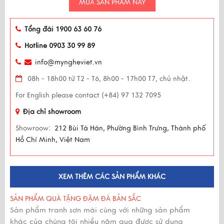
MUA SẢN PHẨM NÀY
Tổng đài 1900 63 60 76
Hotline 0903 30 99 89
info@myngheviet.vn
08h - 18h00 từ T2 - T6, 8h00 - 17h00 T7, chủ nhật.
For English please contact (+84) 97 132 7095
Địa chỉ showroom
Showroow:
212 Bùi Tá Hán, Phường Bình Trưng, Thành phố
Hồ Chí Minh, Việt Nam
XEM THÊM CÁC SẢN PHẨM KHÁC
SẢN PHẨM QUÀ TẶNG ĐẬM ĐÀ BẢN SẮC
Sản phẩm tranh sơn mài cùng với những sản phẩm
khác của chúng tôi nhiều năm qua được sử dụng