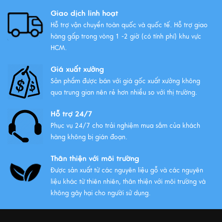
Xuôi Gió: Ý Nghĩa Và Cách Treo
Giao dịch linh hoạt
Xem thêm
Hỗ trợ vận chuyển toàn quốc và quốc tế. Hỗ trợ giao
hàng gấp trong vòng 1 -2 giờ (có tính phí) khu vực
HCM.
Giá xuất xưởng
Sản phẩm được bán với giá gốc xuất xưởng không
qua trung gian nên rẻ hơn nhiều so với thị trường.
Hỗ trợ 24/7
Phục vụ 24/7 cho trải nghiệm mua sắm của khách
hàng không bị gián đoạn.
Thân thiện với môi trường
Được sản xuất từ các nguyên liệu gỗ và các nguyên
liệu khác từ thiên nhiên, thân thiện với môi trường và
không gây hại cho người sử dụng.