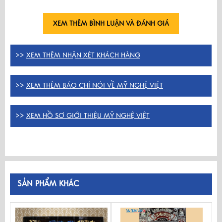
XEM THÊM BÌNH LUẬN VÀ ĐÁNH GIÁ
>>
XEM THÊM NHẬN XÉT KHÁCH HÀNG
>>
XEM THÊM BÁO CHÍ NÓI VỀ MỸ NGHỆ VIỆT
>>
XEM HỒ SƠ GIỚI THIỆU MỸ NGHỆ VIỆT
SẢN PHẨM KHÁC