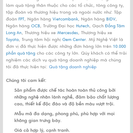
làm quà tặng thân thuộc cho các tổ chức, tông công ty,
tập đoàn và thương hiệu trong và ngoài nước như: Tập
đoàn
, Ngân hàng
, Ngân hàng
,
FPT
Vietcombank
BIDV
Ngân hàng
, Trường Đại học
, Gạch
OCB
Hutech
Đồng Tâm
, Thương hiệu xe
, Thương hiệu xe
Long An
Mercesdes
, Trung tâm hội nghị
. Mỹ Nghệ Việt là
Toyota
Gem Center
đơn vị đã thực hiện được những đơn hàng lớn trên
10.000
cho các công ty lớn. Qúy khách có thể trải
phần quà tặng
nghiệm các dịch vụ quà tặng doanh nghiệp mà chúng
tôi đã thực hiện tại:
Quà tặng doanh nghiệp
Chúng tôi cam kết:
Sản phẩm được chế tác hoàn toàn thủ công bởi
những nghệ nhân lành nghề, đảm bảo chất lượng
cao, thiết kế độc đáo và độ bền màu vượt trội.
Mẫu mã đa dạng, phong phú, phù hợp với mọi
không gian trưng bày.
Giá cả hợp lý, cạnh tranh.