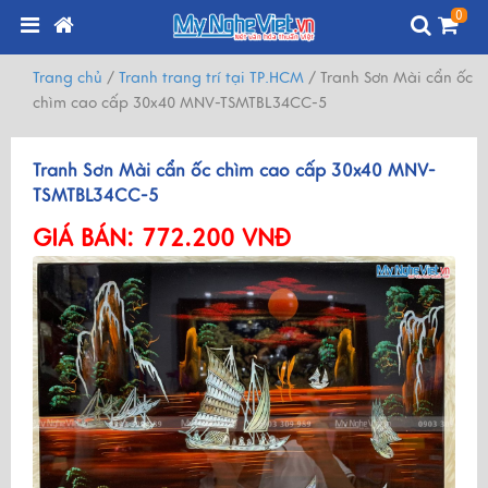
0
Trang chủ
/
Tranh trang trí tại TP.HCM
/
Tranh Sơn Mài cẩn ốc
chìm cao cấp 30x40 MNV-TSMTBL34CC-5
Tranh Sơn Mài cẩn ốc chìm cao cấp 30x40 MNV-
TSMTBL34CC-5
GIÁ BÁN:
772.200 VNĐ