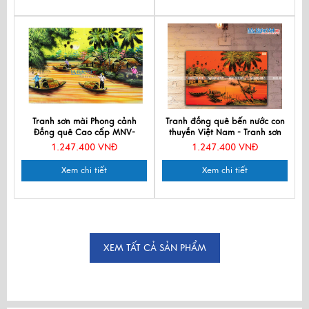
Tranh sơn mài Phong cảnh
Tranh đồng quê bến nước con
Đồng quê Cao cấp MNV-
thuyền Việt Nam - Tranh sơn
SMMT01-1
mài TSM46 -HV01
1.247.400 VNĐ
1.247.400 VNĐ
Xem chi tiết
Xem chi tiết
XEM TẤT CẢ SẢN PHẨM