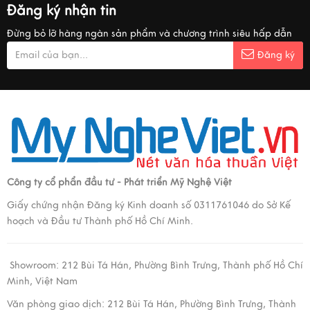
Đăng ký nhận tin
Đừng bỏ lỡ hàng ngàn sản phẩm và chương trình siêu hấp dẫn
Đăng ký
Công ty cổ phẩn đầu tư - Phát triển Mỹ Nghệ Việt
Giấy chứng nhận Đăng ký Kinh doanh số 0311761046 do Sở Kế
hoạch và Đầu tư Thành phố Hồ Chí Minh.
Showroom:
212 Bùi Tá Hán, Phường Bình Trưng, Thành phố Hồ Chí
Minh, Việt Nam
Văn phòng giao dịch:
212 Bùi Tá Hán, Phường Bình Trưng, Thành