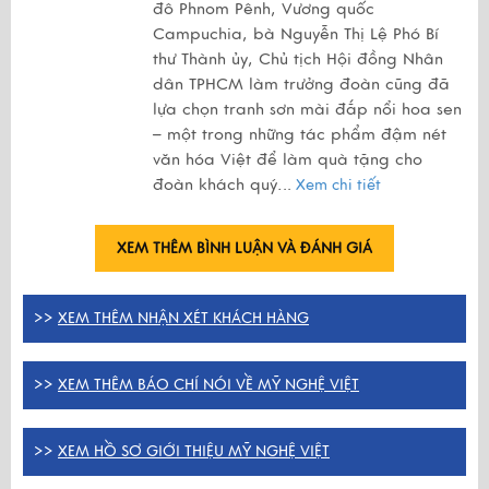
đô Phnom Pênh, Vương quốc
Campuchia, bà Nguyễn Thị Lệ Phó Bí
thư Thành ủy, Chủ tịch Hội đồng Nhân
dân TPHCM làm trưởng đoàn cũng đã
lựa chọn tranh sơn mài đắp nổi hoa sen
– một trong những tác phẩm đậm nét
văn hóa Việt để làm quà tặng cho
đoàn khách quý.
..
Xem chi tiết
XEM THÊM BÌNH LUẬN VÀ ĐÁNH GIÁ
>>
XEM THÊM NHẬN XÉT KHÁCH HÀNG
>>
XEM THÊM BÁO CHÍ NÓI VỀ MỸ NGHỆ VIỆT
>>
XEM HỒ SƠ GIỚI THIỆU MỸ NGHỆ VIỆT