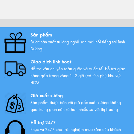
Top Tranh Treo Phòng Khách
Phong Thủy Được Yêu Thích Nhất
Xem thêm
Sản phẩm
Được sản xuất từ làng nghề sơn mài nổi tiếng tại Bình
Tất Tần Tật Về Tranh Thuận Buồm
Dương.
Xuôi Gió: Ý Nghĩa Và Cách Treo
Giao dịch linh hoạt
Xem thêm
Hỗ trợ vận chuyển toàn quốc và quốc tế. Hỗ trợ giao
hàng gấp trong vòng 1 -2 giờ (có tính phí) khu vực
HCM.
Giá xuất xưởng
Sản phẩm được bán với giá gốc xuất xưởng không
qua trung gian nên rẻ hơn nhiều so với thị trường.
Hỗ trợ 24/7
Phục vụ 24/7 cho trải nghiệm mua sắm của khách