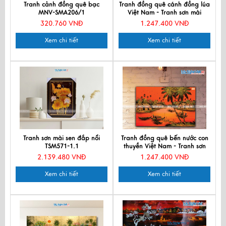
Tranh cảnh đồng quê bạc
Tranh đồng quê cánh đồng lúa
MNV-SMA206/1
Việt Nam - Tranh sơn mài
TSM46 -HV01
320.760 VNĐ
1.247.400 VNĐ
Xem chi tiết
Xem chi tiết
Tranh sơn mài sen đắp nổi
Tranh đồng quê bến nước con
TSM571-1.1
thuyền Việt Nam - Tranh sơn
mài TSM46 -HV01
2.139.480 VNĐ
1.247.400 VNĐ
Xem chi tiết
Xem chi tiết