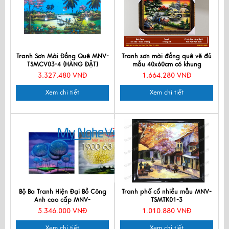
Tranh Sơn Mài Đồng Quê MNV-
Tranh sơn mài đồng quê vẽ đủ
TSMCV03-4 (HÀNG ĐẶT)
mẫu 40x60cm có khung
50x70cm TSMTBL46K-1
3.327.480 VNĐ
1.664.280 VNĐ
Xem chi tiết
Xem chi tiết
Bộ Ba Tranh Hiện Đại Bồ Công
Tranh phố cổ nhiều mẫu MNV-
Anh cao cấp MNV-
TSMTK01-3
SMH04/6060
5.346.000 VNĐ
1.010.880 VNĐ
Xem chi tiết
Xem chi tiết