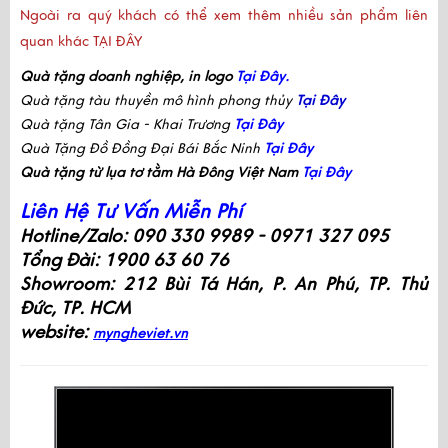
Ngoài ra quý khách có thể xem thêm nhiều sản phẩm liên
quan khác
TẠI ĐÂY
Quà tặng doanh nghiệp, in logo
Tại Đây.
Quà tặng tàu thuyền mô hình phong thủy
Tại Đây
Quà tặng Tân Gia - Khai Trương
Tại Đây
Quà Tặng Đồ Đồng Đại Bái Bắc Ninh
Tại Đây
Quà tặng từ lụa tơ tằm Hà Đông Việt Nam
Tại Đây
Liên Hệ Tư Vấn Miễn Phí
Hotline/Zalo: 090 330 9989 - 0971 327 095
Tổng Đài: 1900 63 60 76
Showroom: 212 Bùi Tá Hán, P. An Phú, TP. Thủ 
Đức, TP. HCM
website: 
myngheviet.vn