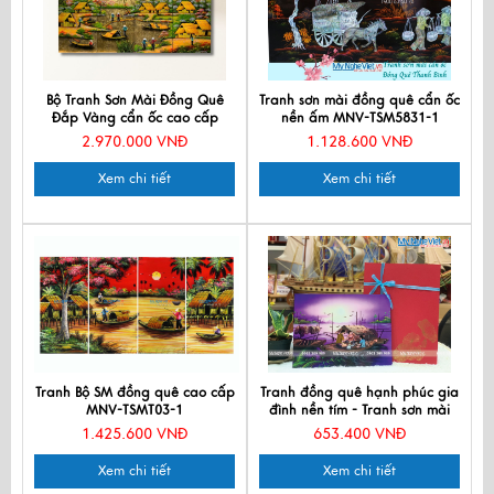
Bộ Tranh Sơn Mài Đồng Quê
Tranh sơn mài đồng quê cẩn ốc
Đắp Vàng cẩn ốc cao cấp
nền ấm MNV-TSM5831-1
TSM363-4
2.970.000 VNĐ
1.128.600 VNĐ
Xem chi tiết
Xem chi tiết
Tranh Bộ SM đồng quê cao cấp
Tranh đồng quê hạnh phúc gia
MNV-TSMT03-1
đình nền tím - Tranh sơn mài
TSMTBL342-2
1.425.600 VNĐ
653.400 VNĐ
Xem chi tiết
Xem chi tiết