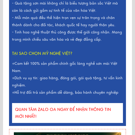
- Quà tặng sơn mài không chỉ là biểu tượng bản sắc Việt mà
còn là cách gửi gắm sự tinh tế của văn hóa Việt.
- Mỗi món quà đều thể hiện trọn vẹn sự trân trọng và chân
thành dành cho đối tác, khách quốc tế hay người thân yêu.
- Tinh hoa nghệ thuật thủ công được thế giới công nhận. Mang
trong mình chiều sâu văn hóa và vẻ đẹp đẳng cấp.
TẠI SAO CHỌN MỸ NGHỆ VIỆT?
⭐Cam kết 100% sản phẩm chính gốc làng nghề sơn mài Việt
Nam.
⭐Dịch vụ uy tín: giao hàng, đóng gói, gói quà tặng, tư vấn kinh
nghiệm.
⭐Hỗ trợ đổi trả sản phẩm dễ dàng, bảo hành chuyên nghiệp
QUAN TÂM ZALO OA NGAY ĐỂ NHẬN THÔNG TIN
MỚI NHẤT!