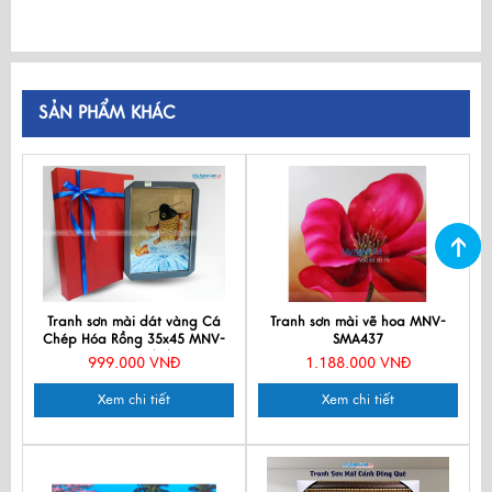
SẢN PHẨM KHÁC
Tranh sơn mài dát vàng Cá
Tranh sơn mài vẽ hoa MNV-
Chép Hóa Rồng 35x45 MNV-
SMA437
TSM3545/4/2
999.000 VNĐ
1.188.000 VNĐ
Xem chi tiết
Xem chi tiết