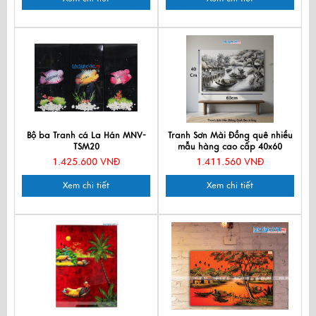
Bộ ba Tranh cá La Hán MNV-
Tranh Sơn Mài Đồng quê nhiều
TSM20
mẫu hàng cao cấp 40x60
MNV-TSM46_06
1.425.600 VNĐ
1.411.560 VNĐ
Xem chi tiết
Xem chi tiết