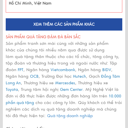
Hồ Chí Minh, Việt Nam
XEM THÊM CÁC SẢN PHẨM KHÁC
SẢN PHẨM QUÀ TẶNG ĐẬM ĐÀ BẢN SẮC
Sản phẩm tranh sơn mài cùng với những sản phẩm
khác của chúng tôi nhiều năm qua được sử dụng
làm quà tặng thân thuộc cho các tổ chức, tông công ty,
tập đoàn và thương hiệu trong và ngoài nước như: Tập
đoàn
, Ngân hàng
, Ngân hàng
,
FPT
Vietcombank
BIDV
Ngân hàng
, Trường Đại học
, Gạch
OCB
Hutech
Đồng Tâm
, Thương hiệu xe
, Thương hiệu xe
Long An
Mercesdes
, Trung tâm hội nghị
. Mỹ Nghệ Việt là
Toyota
Gem Center
đơn vị đã thực hiện được những đơn hàng lớn trên
10.000
cho các công ty lớn. Qúy khách có thể trải
phần quà tặng
nghiệm các dịch vụ quà tặng doanh nghiệp mà chúng
tôi đã thực hiện tại:
Quà tặng doanh nghiệp