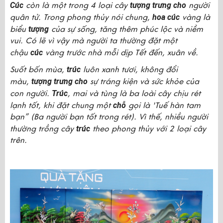
Cúc
còn là một trong 4 loại cây
tượng trưng cho
người
quân tử. Trong phong thủy nói chung,
hoa cúc
vàng là
biểu
tượng
của sự sống, tăng thêm phúc lộc và niềm
vui. Có lẽ vì vậy mà người ta thường đặt một
chậu
cúc
vàng trước nhà mỗi dịp Tết đến, xuân về.
Suốt bốn mùa,
trúc
luôn xanh tươi, không đổi
màu,
tượng trưng cho
sự tráng kiện và sức khỏe của
con người.
Trúc
, mai và tùng là ba loài cây chịu rét
lạnh tốt, khi đặt chung một
chỗ
gọi là 'Tuế hàn tam
bạn” (Ba người bạn tốt trong rét). Vì thế, nhiều người
thường trồng cây
trúc
theo phong thủy với 2 loại cây
trên.