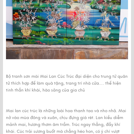
Bộ
tranh sơn mài Mai Lan Cúc Trúc
đại diện cho trung tứ quân
tử thích hợp để làm quà tặng, trang trí nhà cửa…. thể hiện
tinh thần khí khái, hào sảng của gia chủ
Mai lan cúc trúc là những loài hoa thanh tao và nho nhã. Mai
nở vào mùa đông và xuân, chịu đựng giá rét. Lan kiều diễm
mảnh mai, hương thơm âm trầm. Trúc ngay thẳng, đầy khí
khái. Cúc trải sương buốt mà chẳng héo hon, có ý chí vượt