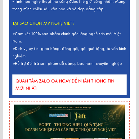
- Tinh hoa nghệ thuật thủ công được thế giới công nhận. Mang
trong mình chiều sâu văn hóa và vẻ đẹp đẳng cấp.
TẠI SAO CHỌN MỸ NGHỆ VIỆT?
⭐Cam kết 100% sản phẩm chính gốc làng nghề sơn mài Việt
Nam.
⭐Dịch vụ uy tín: giao hàng, đóng gói, gói quà tặng, tư vấn kinh
nghiệm.
⭐Hỗ trợ đổi trả sản phẩm dễ dàng, bảo hành chuyên nghiệp
QUAN TÂM ZALO OA NGAY ĐỂ NHẬN THÔNG TIN
MỚI NHẤT!