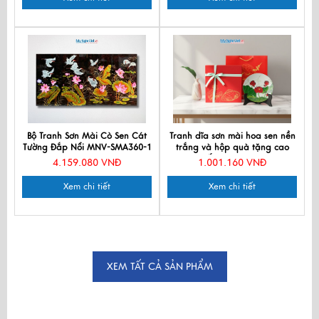
Bộ Tranh Sơn Mài Cò Sen Cát
Tranh dĩa sơn mài hoa sen nền
Tường Đắp Nổi MNV-SMA360-1
trắng và hộp quà tặng cao
cấp TD25-TBL5
4.159.080 VNĐ
1.001.160 VNĐ
Xem chi tiết
Xem chi tiết
XEM TẤT CẢ SẢN PHẨM