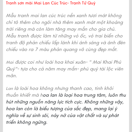
Tranh sơn mài Mai Lan Cúc Trúc- Tranh Tứ Quý
Mẫu tranh mai lan cúc trúc nền xanh tươi mát không
chỉ tô thêm cho ngôi nhà thêm xanh mát một khoảng
trời riêng mà còn làm tăng may mắn cho gia chủ.
Mẫu tranh được làm từ những vỏ ốc, vỏ trai biển cho
tranh độ phản chiếu lấp lánh khi ánh sáng và ánh đèn
chiếu vào ra 7 màu phản quang vô cùng đẹp mắt.
được coi như loài hoa khai xuân- " Mai Khai Phú
Mai
Quý"- tựa cho cả năm may mắn- phú quý tài lộc viên
mãn.
là loài hoa không nhưng thanh cao, tinh khôi
Lan
thuần khiết mà h
oa lan là loại hoa trung tâm, luôn thu
hút những nguồn năng lực tích cực. Không những vậy,
hoa lan còn là biểu tượng của sắc đẹp, mang lại ý
nghĩa về sự sinh sôi, nảy nở của vật chất và sự phát
triển không ngừng.