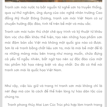
Tranh sơn mài
nước ta bắt nguồn từ nghề sơn ta truyền thống,
qua sự thử nghiệm, ứng dụng của các nghệ nhân trường Cao
đẳng Mỹ thuật Đông Dương, tranh sơn mài Việt Nam có sự
chuyển hướng độc đáo, tinh tế trên bề mặt và màu sắc.
Tranh sơn mài
tuân thủ chặt chẽ quy trình và kỹ thuật từ khâu
làm vóc cho đến khâu thể hiện, tạo nên những họa phẩm sơn
mài đậm bản sắc Việt mà không một quốc gia nào có được.
Sơn là vẽ tranh bằng chất liệu sơn ta, mài là mài bề mặt để lộ
ra những mảng màu bên trong như mong muốn, chứa đựng
cả yếu tố ngẫu nhiên, bất ngờ tạo nên sự độc đáo của một
tác phẩm hội họa riêng biệt và duy nhất. Do đó có thể nói
tranh sơn mài là quốc họa Việt Nam.
Như vậy, việc lưu giữ và trang trí
tranh sơn mài
không chỉ là
nét đẹp mà còn là cách để thể hiện lòng tự hào dân tộc của
chúng ta.
Tranh phong thủy Mai Lan Cúc Trúc phù hợp làm
tranh trang