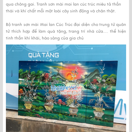
qua chông gai.
Tranh sơn mài mai lan cúc trúc
miêu tả thần
thái và khí chất mỗi một loài cây sinh động và chân thật.
Bộ
tranh sơn mài Mai lan Cúc Trúc
đại diện cho trung tứ quân
tử thích hợp để làm quà tặng, trang trí nhà cửa…. thể hiện
tinh thần khí khái, hào sảng của gia chủ