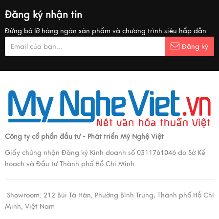
Đăng ký nhận tin
Đừng bỏ lỡ hàng ngàn sản phẩm và chương trình siêu hấp dẫn
Đăng ký
Công ty cổ phẩn đầu tư - Phát triển Mỹ Nghệ Việt
Giấy chứng nhận Đăng ký Kinh doanh số 0311761046 do Sở Kế
hoạch và Đầu tư Thành phố Hồ Chí Minh.
Showroom:
212 Bùi Tá Hán, Phường Bình Trưng, Thành phố Hồ Chí
Minh, Việt Nam