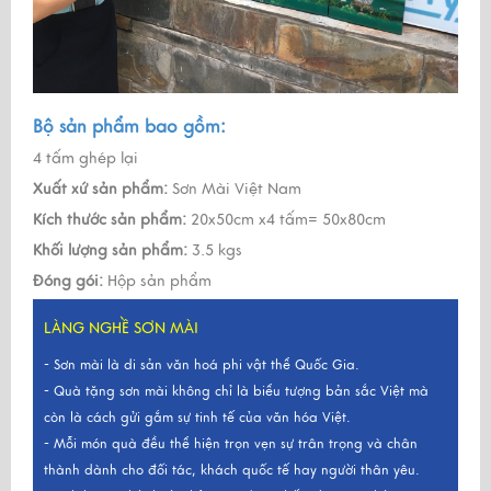
Bộ sản phẩm bao gồm:
4 tấm ghép lại
Xuất xứ sản phẩm:
Sơn Mài Việt Nam
Kích thước sản phẩm:
20x50cm x4 tấm= 50x80cm
Khối lượng sản phẩm:
3.5 kgs
Đóng gói:
Hộp sản phẩm
LÀNG NGHỀ SƠN MÀI
- Sơn mài là di sản văn hoá phi vật thể Quốc Gia.
- Quà tặng sơn mài không chỉ là biểu tượng bản sắc Việt mà
còn là cách gửi gắm sự tinh tế của văn hóa Việt.
- Mỗi món quà đều thể hiện trọn vẹn sự trân trọng và chân
thành dành cho đối tác, khách quốc tế hay người thân yêu.