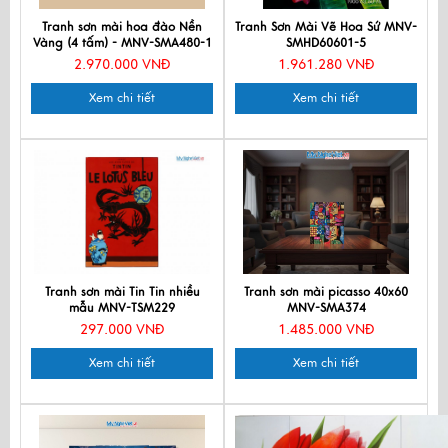
Tranh sơn mài hoa đào Nền
Tranh Sơn Mài Vẽ Hoa Sứ MNV-
Vàng (4 tấm) - MNV-SMA480-1
SMHD60601-5
2.970.000 VNĐ
1.961.280 VNĐ
Xem chi tiết
Xem chi tiết
Tranh sơn mài Tin Tin nhiều
Tranh sơn mài picasso 40x60
mẫu MNV-TSM229
MNV-SMA374
297.000 VNĐ
1.485.000 VNĐ
Xem chi tiết
Xem chi tiết