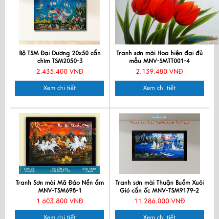
Bộ TSM Đại Dương 20x50 cẩn
Tranh sơn mài Hoa hiện đại đủ
chìm TSM2050-3
mẫu MNV-SMTT001-4
2.435.400 VNĐ
2.139.480 VNĐ
Xem chi tiết
Xem chi tiết
Tranh Sơn mài Mã Đáo Nền ấm
Tranh sơn mài Thuận Buồm Xuôi
MNV-TSM698-1
Gió cẩn ốc MNV-TSM9179-2
1.603.800 VNĐ
11.286.000 VNĐ
Xem chi tiết
Xem chi tiết