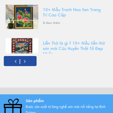
10+ Mẫu Tranh Hoa Sen Trang
Trí Cao Cấp
Xem thêm
Liễn Thờ là gì ? 10+ Mẫu liễn thờ
sơn mài Cửu Huyền Thất Tổ Đẹp
Nhất
Xem thêm
Top Tranh Treo Phòng Khách
Phong Thủy Được Yêu Thích Nhất
Xem thêm
Sản phẩm
Được sản xuất từ làng nghề sơn mài nổi tiếng tại Bình
Tất Tần Tật Về Tranh Thuận Buồm
Dương.