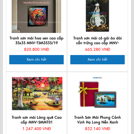
Tranh sơn mài hoa sen cao cấp
Tranh sơn mài cô gái áo dài
35x35 MNV-TSM3535/19
cẩn trứng cao cấp MNV-
TSM2030
820.800 VNĐ
665.280 VNĐ
Xem chi tiết
Xem chi tiết
Tranh sơn mài Làng quê Cao
Tranh Sơn Mài Phong Cảnh
cấp MNV-SMMT01
Vịnh Hạ Long Nền Xanh
25x35cm tsm2535.6
1.247.400 VNĐ
832.140 VNĐ