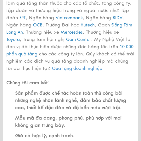
làm quà tặng thân thuộc cho các tổ chức, tông công ty,
tập đoàn và thương hiệu trong và ngoài nước như: Tập
đoàn
, Ngân hàng
, Ngân hàng
,
FPT
Vietcombank
BIDV
Ngân hàng
, Trường Đại học
, Gạch
OCB
Hutech
Đồng Tâm
, Thương hiệu xe
, Thương hiệu xe
Long An
Mercesdes
, Trung tâm hội nghị
. Mỹ Nghệ Việt là
Toyota
Gem Center
đơn vị đã thực hiện được những đơn hàng lớn trên
10.000
cho các công ty lớn. Qúy khách có thể trải
phần quà tặng
nghiệm các dịch vụ quà tặng doanh nghiệp mà chúng
tôi đã thực hiện tại:
Quà tặng doanh nghiệp
Chúng tôi cam kết:
Sản phẩm được chế tác hoàn toàn thủ công bởi
những nghệ nhân lành nghề, đảm bảo chất lượng
cao, thiết kế độc đáo và độ bền màu vượt trội.
Mẫu mã đa dạng, phong phú, phù hợp với mọi
không gian trưng bày.
Giá cả hợp lý, cạnh tranh.