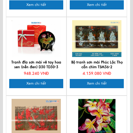
Xem chi tiết
Xem chi tiết
Tranh đĩa sơn mài vẽ tay hoa
Bộ tranh sơn mài Phúc Lộc Thọ
sen (nền đen) D30 TD30-3
cẩn chìm TSM36-2
948.240 VNĐ
4.159.080 VNĐ
Xem chi tiết
Xem chi tiết