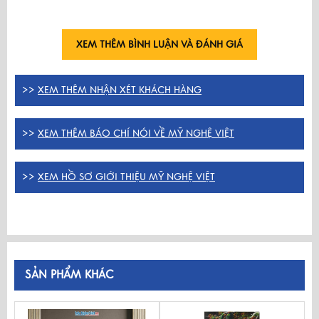
XEM THÊM BÌNH LUẬN VÀ ĐÁNH GIÁ
>>
XEM THÊM NHẬN XÉT KHÁCH HÀNG
>>
XEM THÊM BÁO CHÍ NÓI VỀ MỸ NGHỆ VIỆT
>>
XEM HỒ SƠ GIỚI THIỆU MỸ NGHỆ VIỆT
SẢN PHẨM KHÁC