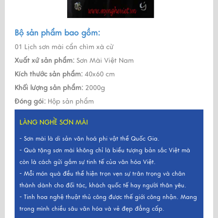
Bộ sản phẩm bao gồm:
01 Lịch sơn mài cẩn chìm xà cừ
Xuất xứ sản phẩm:
Sơn Mài Việt Nam
Kích thước sản phẩm:
40x60 cm
Khối lượng sản phẩm:
2000g
Đóng gói:
Hộp sản phẩm
LÀNG NGHỀ SƠN MÀI
- Sơn mài là di sản văn hoá phi vật thể Quốc Gia.
- Quà tặng sơn mài không chỉ là biểu tượng bản sắc Việt mà
còn là cách gửi gắm sự tinh tế của văn hóa Việt.
- Mỗi món quà đều thể hiện trọn vẹn sự trân trọng và chân
thành dành cho đối tác, khách quốc tế hay người thân yêu.
- Tinh hoa nghệ thuật thủ công được thế giới công nhận. Mang
trong mình chiều sâu văn hóa và vẻ đẹp đẳng cấp.