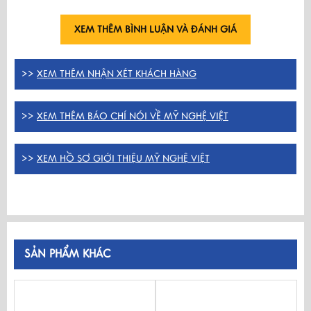
XEM THÊM BÌNH LUẬN VÀ ĐÁNH GIÁ
>>
XEM THÊM NHẬN XÉT KHÁCH HÀNG
>>
XEM THÊM BÁO CHÍ NÓI VỀ MỸ NGHỆ VIỆT
>>
XEM HỒ SƠ GIỚI THIỆU MỸ NGHỆ VIỆT
SẢN PHẨM KHÁC