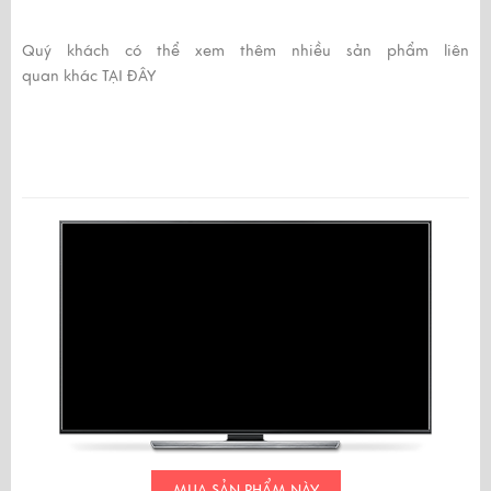
Quý khách có thể xem thêm nhiều sản phẩm liên
quan khác
TẠI ĐÂY
MUA SẢN PHẨM NÀY