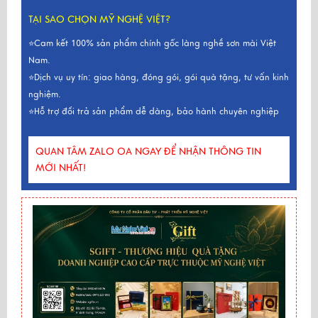
TẠI SAO CHỌN MỸ NGHỆ VIỆT?
⭐Cam kết 100% sản phẩm chính gốc làng nghề sơn mài Việt
Nam.
⭐Dịch vụ uy tín: giao hàng, đóng gói, gói quà tặng, tư vấn kinh
nghiệm.
⭐Hỗ trợ đổi trả sản phẩm dễ dàng, bảo hành chuyên nghiệp
QUAN TÂM ZALO OA NGAY ĐỂ NHẬN THÔNG TIN
MỚI NHẤT!