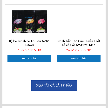
Bộ ba Tranh cá La Hán MNV-
Tranh Liễn Thờ Cửu Huyền Thất
TSM20
Tổ cẩn ốc SMA195-1416
1.425.600 VNĐ
26.612.280 VNĐ
Xem chi tiết
Xem chi tiết
XEM TẤT CẢ SẢN PHẨM