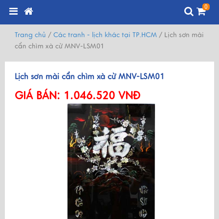
0
Trang chủ
/
Các tranh - lịch khác tại TP.HCM
/
Lịch sơn mài
cẩn chìm xà cừ MNV-LSM01
Lịch sơn mài cẩn chìm xà cừ MNV-LSM01
GIÁ BÁN:
1.046.520 VNĐ