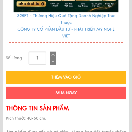
SGIFT -
Thương Hiệu Quà Tặng Doanh Nghiệp Trực
Thuộc
CÔNG TY CỔ PHẦN ĐẦU TƯ - PHÁT TRIỂN MỸ NGHỆ
VIỆT
Số lượng :
THÊM VÀO GIỎ
MUA NGAY
THÔNG TIN SẢN PHẨM
Kích thước 40x60 cm.
Sản phẩm được cẩn xà cừ chìm. Mang họa tiết truyền thống