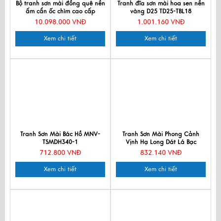
Bộ tranh sơn mài đồng quê nền
Tranh đĩa sơn mài hoa sen nền
ấm cẩn ốc chìm cao cấp
vàng D25 TD25-TBL18
TSM5103-1
10.098.000 VNĐ
1.001.160 VNĐ
Xem chi tiết
Xem chi tiết
Tranh Sơn Mài Bác Hồ MNV-
Tranh Sơn Mài Phong Cảnh
TSMDH340-1
Vịnh Hạ Long Dát Lá Bạc
25x35cm tsm2535.3
712.800 VNĐ
832.140 VNĐ
Xem chi tiết
Xem chi tiết