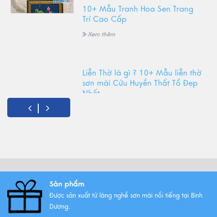
10+ Mẫu Tranh Hoa Sen Trang
Trí Cao Cấp
Xem thêm
Liễn Thờ là gì ? 10+ Mẫu liễn thờ
sơn mài Cửu Huyền Thất Tổ Đẹp
Nhất
Xem thêm
Top Tranh Treo Phòng Khách
Phong Thủy Được Yêu Thích Nhất
Xem thêm
Sản phẩm
Được sản xuất từ làng nghề sơn mài nổi tiếng tại Bình
Tất Tần Tật Về Tranh Thuận Buồm
Dương.
Xuôi Gió: Ý Nghĩa Và Cách Treo