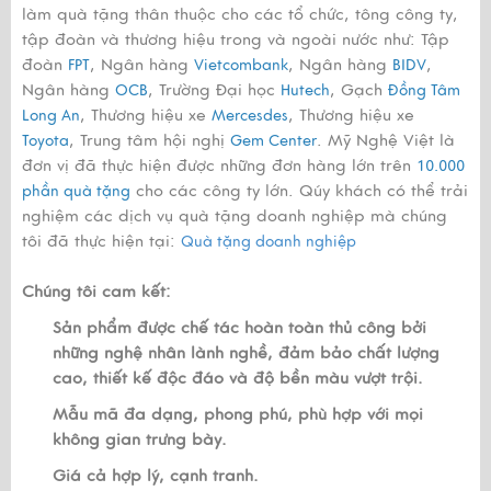
làm quà tặng thân thuộc cho các tổ chức, tông công ty,
tập đoàn và thương hiệu trong và ngoài nước như: Tập
đoàn
, Ngân hàng
, Ngân hàng
,
FPT
Vietcombank
BIDV
Ngân hàng
, Trường Đại học
, Gạch
OCB
Hutech
Đồng Tâm
, Thương hiệu xe
, Thương hiệu xe
Long An
Mercesdes
, Trung tâm hội nghị
. Mỹ Nghệ Việt là
Toyota
Gem Center
đơn vị đã thực hiện được những đơn hàng lớn trên
10.000
cho các công ty lớn. Qúy khách có thể trải
phần quà tặng
nghiệm các dịch vụ quà tặng doanh nghiệp mà chúng
tôi đã thực hiện tại:
Quà tặng doanh nghiệp
Chúng tôi cam kết:
Sản phẩm được chế tác hoàn toàn thủ công bởi
những nghệ nhân lành nghề, đảm bảo chất lượng
cao, thiết kế độc đáo và độ bền màu vượt trội.
Mẫu mã đa dạng, phong phú, phù hợp với mọi
không gian trưng bày.
Giá cả hợp lý, cạnh tranh.