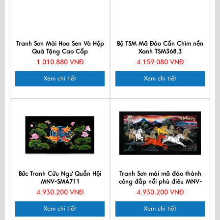
Tranh Sơn Mài Hoa Sen Và Hộp
Bộ TSM Mã Đáo Cẩn Chìm nền
Quà Tặng Cao Cấp
Xanh TSM368.3
TBL34/17K3-4
1.010.880 VNĐ
4.159.080 VNĐ
Xem chi tiết
Xem chi tiết
Bức Tranh Cửu Ngư Quần Hội
Tranh Sơn mài mã đáo thành
MNV-SMA711
công đắp nổi phù điêu MNV-
TSM7138-3
4.930.200 VNĐ
4.930.200 VNĐ
Xem chi tiết
Xem chi tiết