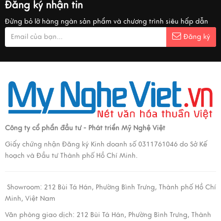
Đăng ký nhận tin
Đừng bỏ lỡ hàng ngàn sản phẩm và chương trình siêu hấp dẫn
Đăng ký
Công ty cổ phẩn đầu tư - Phát triển Mỹ Nghệ Việt
Giấy chứng nhận Đăng ký Kinh doanh số 0311761046 do Sở Kế
hoạch và Đầu tư Thành phố Hồ Chí Minh.
Showroom:
212 Bùi Tá Hán, Phường Bình Trưng, Thành phố Hồ Chí
Minh, Việt Nam
Văn phòng giao dịch:
212 Bùi Tá Hán, Phường Bình Trưng, Thành