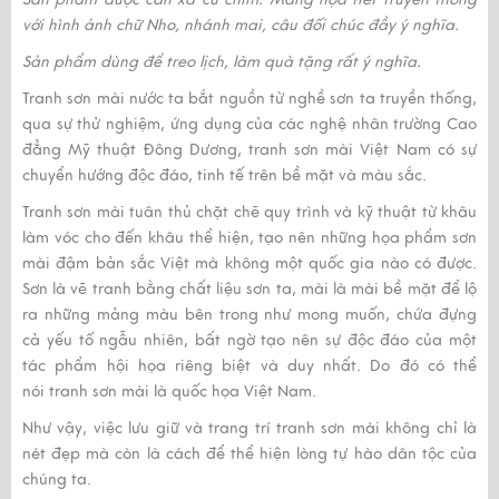
với hình ảnh chữ Nho, nhánh mai, câu đối chúc đầy ý nghĩa.
Sản phẩm dùng để treo lịch, làm quà tặng rất ý nghĩa
.
Tranh sơn mài
nước ta bắt nguồn từ nghề sơn ta truyền thống,
qua sự thử nghiệm, ứng dụng của các nghệ nhân trường Cao
đẳng Mỹ thuật Đông Dương,
tranh sơn mài
Việt Nam có sự
chuyển hướng độc đáo, tinh tế trên bề mặt và màu sắc.
Tranh sơn mài
tuân thủ chặt chẽ quy trình và kỹ thuật từ khâu
làm vóc cho đến khâu thể hiện, tạo nên những họa phẩm sơn
mài đậm bản sắc Việt mà không một quốc gia nào có được.
Sơn là vẽ tranh bằng chất liệu sơn ta, mài là mài bề mặt để lộ
ra những mảng màu bên trong như mong muốn, chứa đựng
cả yếu tố ngẫu nhiên, bất ngờ tạo nên sự độc đáo của một
tác phẩm hội họa riêng biệt và duy nhất. Do đó có thể
nói
tranh sơn mài
là quốc họa Việt Nam.
Như vậy, việc lưu giữ và trang trí
tranh sơn mài
không chỉ là
nét đẹp mà còn là cách để thể hiện lòng tự hào dân tộc của
chúng ta.