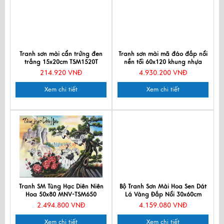
Tranh sơn mài cẩn trứng đen
Tranh sơn mài mã đáo đắp nổi
trắng 15x20cm TSM1520T
nền tối 60x120 khung nhựa
74x134 TSM60120K-MĐĐN
214.920 VNĐ
4.930.200 VNĐ
Xem chi tiết
Xem chi tiết
Tranh SM Tùng Hạc Diên Niên
Bộ Tranh Sơn Mài Hoa Sen Dát
Hoa 50x80 MNV-TSM650
Lá Vàng Đắp Nổi 30x60cm
MNV-TSM36sen
2.494.800 VNĐ
4.159.080 VNĐ
Xem chi tiết
Xem chi tiết