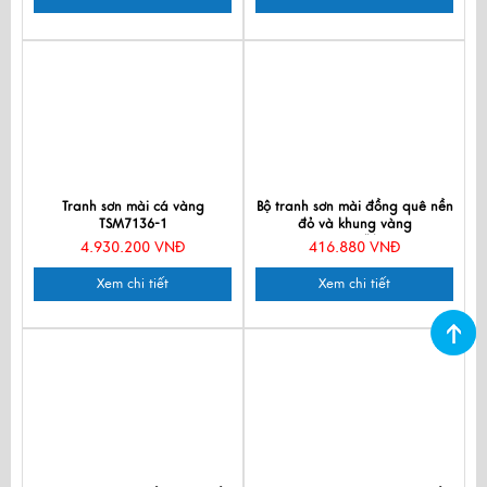
Tranh sơn mài cá vàng
Bộ tranh sơn mài đồng quê nền
TSM7136-1
đỏ và khung vàng
TSM2030/khung
4.930.200 VNĐ
416.880 VNĐ
Xem chi tiết
Xem chi tiết