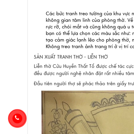
Các bức tranh treo tường của khu vực n
không gian tâm linh của phòng thờ. Về 
rực rỡ, chói mắt và cũng không quá u t
bạn có thể lựa chọn các màu sắc như:
tạo cảm giác lạnh lẽo cho phòng thờ, 
Không treo tranh ảnh trang trí ở vị trí 
SẢN XUẤT TRANH THỜ - LIỄN THỜ
Liễn thờ Cửu Huyền Thất Tổ được chế tác cực k
đều được người nghệ nhân đặt rất nhiều tâm
Đầu tiên người thợ sẽ phác thảo trên giấy trư