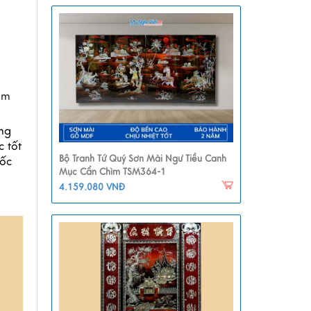
m 
ng 
 tốt 
Bộ Tranh Tứ Quý Sơn Mài Ngư Tiều Canh
ốc 
Mục Cẩn Chìm TSM364-1
4.159.080 VNĐ