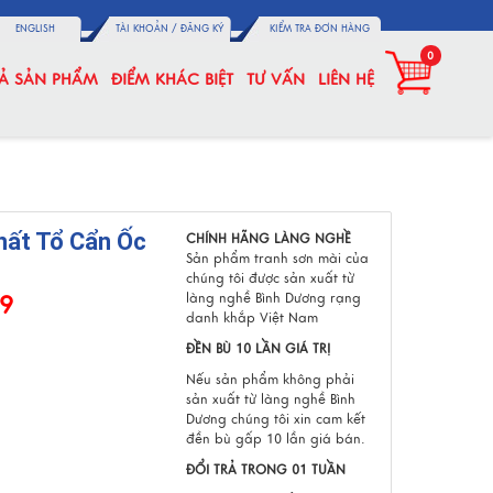
ENGLISH
TÀI KHOẢN /
ĐĂNG KÝ
KIỂM TRA ĐƠN HÀNG
0
CẢ SẢN PHẨM
ĐIỂM KHÁC BIỆT
TƯ VẤN
LIÊN HỆ
hất Tổ Cẩn Ốc
CHÍNH HÃNG LÀNG NGHỀ
Sản phẩm tranh sơn mài của
chúng tôi được sản xuất từ
làng nghề Bình Dương rạng
89
danh khắp Việt Nam
ĐỀN BÙ 10 LẦN GIÁ TRỊ
Nếu sản phẩm không phải
sản xuất từ làng nghề Bình
Dương chúng tôi xin cam kết
đền bù gấp 10 lần giá bán.
ĐỔI TRẢ TRONG 01 TUẦN