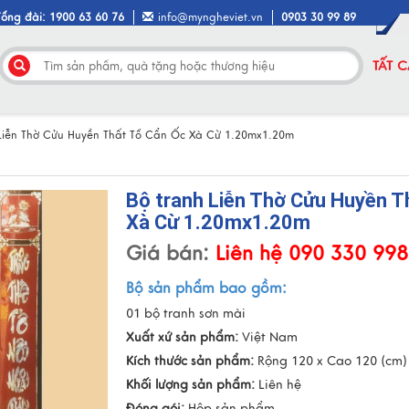
Tổng đài: 1900 63 60 76
info@myngheviet.vn
0903 30 99 89
TẤT 
 Liễn Thờ Cửu Huyền Thất Tổ Cẩn Ốc Xà Cừ 1.20mx1.20m
Bộ tranh Liễn Thờ Cửu Huyền T
Xà Cừ 1.20mx1.20m
Giá bán:
Liên hệ 090 330 99
Bộ sản phẩm bao gồm:
01 bộ tranh sơn mài
Xuất xứ sản phẩm:
Việt Nam
Kích thước sản phẩm:
Rộng 120 x Cao 120 (cm)
Khối lượng sản phẩm:
Liên hệ
Đóng gói:
Hộp sản phẩm