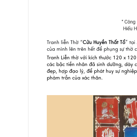
" Công
Hiếu H
Tranh liễn Thờ “
Cửu Huyền Thất Tổ
” tại
của mình lên trên hết để phụng sự thờ c
Tranh Liễn thờ với kích thước 
120 x 120
các bậc tiền nhân đã sinh dưỡng, dày c
đẹp, hợp đạo lý, để phát huy sự nghiệp 
phàm trần của xác thân.