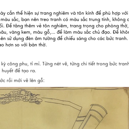
ày cần thể hiện sự trang nghiêm và tôn kính để phù hợp với 
màu sắc, bạn nên treo tranh có màu sắc trung tính, không q
ối. Để tăng thêm vẻ tôn nghiêm, trang trọng cho phòng thờ, 
 nâu, vàng kem, màu gỗ,… để làm màu sắc chủ đạo. Để khôn
nên sử dụng đèn âm tường để chiếu sáng cho các bức tranh. 
cao hơn so với bàn thờ.
ỳ công phu, tỉ mỉ. Từng nét vẽ, từng chi tiết trong bức tran
 huyết để tạo ra.
ớc rồi mới vẽ lên gỗ: