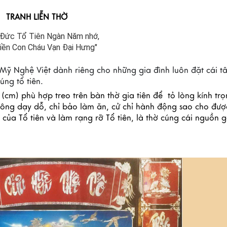
TRANH LIỄN THỜ 
 Đức Tổ Tiên Ngàn Năm nhớ,
iền Con Cháu Vạn Đại Hưng"
 Mỹ Nghệ Việt dành riêng cho những gia đình luôn đặt cái tâ
úng tổ tiên.
 (cm)
 phù hợp treo trên bàn thờ gia tiên để 
 tỏ lòng kính trọ
ông dạy dỗ, chỉ bảo làm ăn, cử chỉ hành động sao cho được
của Tổ tiên và làm rạng rỡ Tổ tiên, là thờ cúng cái nguồn g