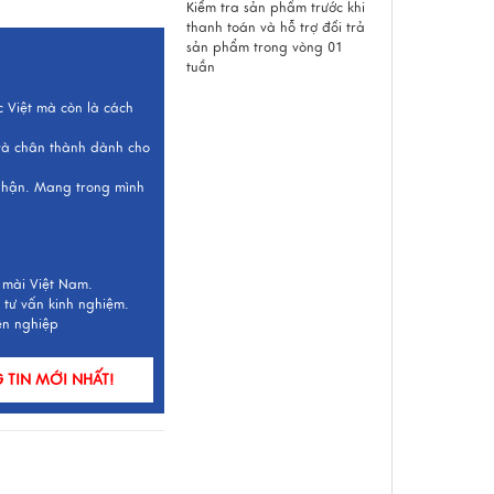
Kiểm tra sản phẩm trước khi
thanh toán và hỗ trợ đổi trả
sản phẩm trong vòng 01
tuần
c Việt mà còn là cách
 và chân thành dành cho
 nhận. Mang trong mình
 mài Việt Nam.
 tư vấn kinh nghiệm.
ên nghiệp
TIN MỚI NHẤT!