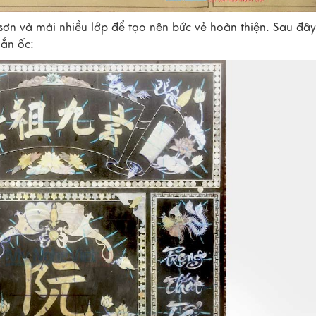
 sơn và mài nhiều lớp để tạo nên bức vẻ hoàn thiện. Sau đây
gắn ốc: