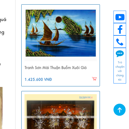
uá 
g 
Trò
h
chuyện
Tranh Sơn Mài Thuận Buồm Xuôi Gió
với
chúng
1.425.600 VNĐ
tôi