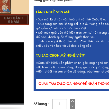
LÀNG NGHỀ SƠN MÀI
I
- Sơn mài là di sản văn hoá phi vật thể Quốc Gia.
- Quà tặng sơn mài không chỉ là biểu tượng bản sắ
gửi gắm sự tinh tế của văn hóa Việt.
- Mỗi món quà đều thể hiện trọn vẹn sự trân trọng
đối tác, khách quốc tế hay người thân yêu.
- Tinh hoa nghệ thuật thủ công được thế giới công
chiều sâu văn hóa và vẻ đẹp đẳng cấp.
TẠI SAO CHỌN MỸ NGHỆ VIỆT?
⭐Cam kết 100% sản phẩm chính gốc làng nghề sơn
⭐Dịch vụ uy tín: giao hàng, đóng gói, gói quà tặng,
⭐Hỗ trợ đổi trả sản phẩm dễ dàng, bảo hành chuy
QUAN TÂM ZALO OA NGAY ĐỂ NHẬN THÔNG 
Số lượng :