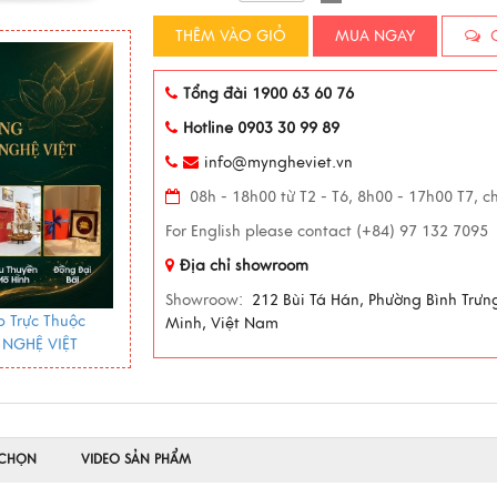
THÊM VÀO GIỎ
MUA NGAY
C
Tổng đài 1900 63 60 76
Hotline 0903 30 99 89
info@myngheviet.vn
08h - 18h00 từ T2 - T6, 8h00 - 17h00 T7, c
For English please contact (+84) 97 132 7095
Địa chỉ showroom
Showroow:
212 Bùi Tá Hán, Phường Bình Trưn
 Trực Thuộc
Minh, Việt Nam
 NGHỆ VIỆT
 CHỌN
VIDEO SẢN PHẨM