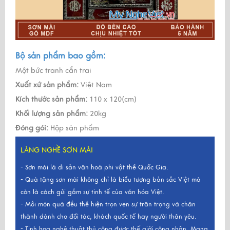
Bộ sản phẩm bao gồm:
Một bức tranh cẩn trai
Xuất xứ sản phẩm:
Việt Nam
Kích thước sản phẩm:
110 x 120(cm)
Khối lượng sản phẩm:
20kg
Đóng gói:
Hộp sản phẩm
LÀNG NGHỀ SƠN MÀI
- Sơn mài là di sản văn hoá phi vật thể Quốc Gia.
- Quà tặng sơn mài không chỉ là biểu tượng bản sắc Việt mà
còn là cách gửi gắm sự tinh tế của văn hóa Việt.
- Mỗi món quà đều thể hiện trọn vẹn sự trân trọng và chân
thành dành cho đối tác, khách quốc tế hay người thân yêu.
- Tinh hoa nghệ thuật thủ công được thế giới công nhận. Mang