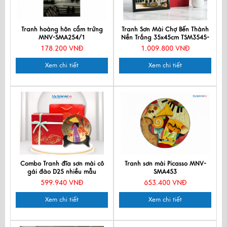
Tranh hoàng hôn cẩm trứng
Tranh Sơn Mài Chợ Bến Thành
MNV-SMA254/1
Nền Trắng 35x45cm TSM3545-
1.6
178.200 VNĐ
1.009.800 VNĐ
Xem chi tiết
Xem chi tiết
Combo Tranh đĩa sơn mài cô
Tranh sơn mài Picasso MNV-
gái đào D25 nhiều mẫu
SMA453
MNVTD251
599.940 VNĐ
653.400 VNĐ
Xem chi tiết
Xem chi tiết