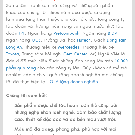
Sản phẩm tranh sơn mài cùng với những sản phẩm
khác của chúng tôi nhiều năm qua được sử dụng
làm quà tặng thân thuộc cho các tổ chức, tông công ty,
tập đoàn và thương hiệu trong và ngoài nước như: Tập
đoàn
, Ngân hàng
, Ngân hàng
,
FPT
Vietcombank
BIDV
Ngân hàng
, Trường Đại học
, Gạch
OCB
Hutech
Đồng Tâm
, Thương hiệu xe
, Thương hiệu xe
Long An
Mercesdes
, Trung tâm hội nghị
. Mỹ Nghệ Việt là
Toyota
Gem Center
đơn vị đã thực hiện được những đơn hàng lớn trên
10.000
cho các công ty lớn. Qúy khách có thể trải
phần quà tặng
nghiệm các dịch vụ quà tặng doanh nghiệp mà chúng
tôi đã thực hiện tại:
Quà tặng doanh nghiệp
Chúng tôi cam kết:
Sản phẩm được chế tác hoàn toàn thủ công bởi
những nghệ nhân lành nghề, đảm bảo chất lượng
cao, thiết kế độc đáo và độ bền màu vượt trội.
Mẫu mã đa dạng, phong phú, phù hợp với mọi