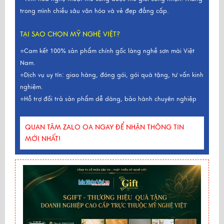
trong mình chiều sâu văn hóa và vẻ đẹp đẳng cấp.
TẠI SAO CHỌN MỸ NGHỆ VIỆT?
⭐Cam kết 100% sản phẩm chính gốc làng nghề sơn mài Việt
Nam.
⭐Dịch vụ uy tín: giao hàng, đóng gói, gói quà tặng, tư vấn kinh
nghiệm.
⭐Hỗ trợ đổi trả sản phẩm dễ dàng, bảo hành chuyên nghiệp
QUAN TÂM ZALO OA NGAY ĐỂ NHẬN THÔNG TIN
MỚI NHẤT!