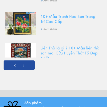
Xem thêm
10+ Mẫu Tranh Hoa Sen Trang
Trí Cao Cấp
Xem thêm
Liễn Thờ là gì ? 10+ Mẫu liễn thờ
sơn mài Cửu Huyền Thất Tổ Đẹp
Nhất
Xem thêm
Top Tranh Treo Phòng Khách
Phong Thủy Được Yêu Thích Nhất
Xem thêm
Sản phẩm