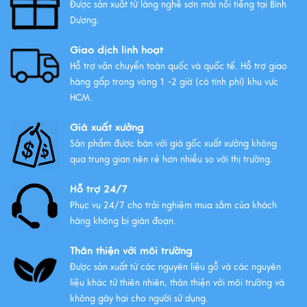
Được sản xuất từ làng nghề sơn mài nổi tiếng tại Bình
Tất Tần Tật Về Tranh Thuận Buồm
Dương.
Xuôi Gió: Ý Nghĩa Và Cách Treo
Giao dịch linh hoạt
Xem thêm
Hỗ trợ vận chuyển toàn quốc và quốc tế. Hỗ trợ giao
hàng gấp trong vòng 1 -2 giờ (có tính phí) khu vực
HCM.
Giá xuất xưởng
Sản phẩm được bán với giá gốc xuất xưởng không
qua trung gian nên rẻ hơn nhiều so với thị trường.
Hỗ trợ 24/7
Phục vụ 24/7 cho trải nghiệm mua sắm của khách
hàng không bị gián đoạn.
Thân thiện với môi trường
Được sản xuất từ các nguyên liệu gỗ và các nguyên
liệu khác từ thiên nhiên, thân thiện với môi trường và
không gây hại cho người sử dụng.