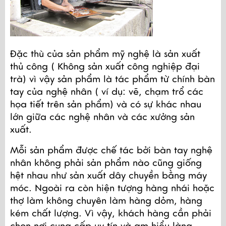
Đặc thù của sản phẩm mỹ nghệ là sản xuất 
thủ công ( Không sản xuất công nghiệp đại 
trà) vì vậy sản phẩm là tác phẩm từ chính bàn 
tay của nghệ nhân ( ví dụ: vẽ, chạm trổ các 
họa tiết trên sản phẩm) và có sự khác nhau 
lớn giữa các nghệ nhân và các xưởng sản 
xuất.
Mỗi sản phẩm được chế tác bởi bàn tay nghệ 
nhân không phải sản phẩm nào cũng giống 
hệt nhau như sản xuất dây chuyền bằng máy 
móc. Ngoài ra còn hiện tượng hàng nhái hoặc 
thợ làm không chuyên làm hàng dỏm, hàng 
kém chất lượng. Vì vậy, khách hàng cần phải 
chọn nơi cung cấp uy tín và am hiểu làng 