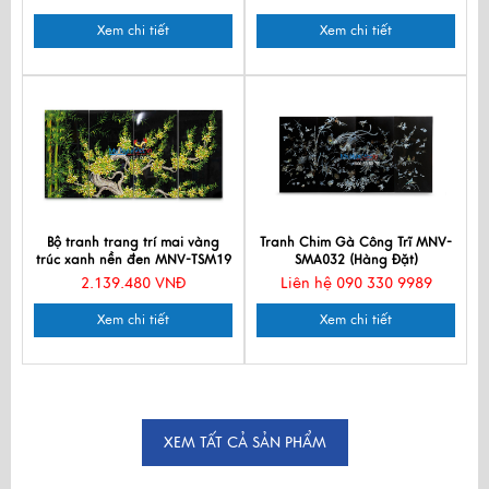
Xem chi tiết
Xem chi tiết
Bộ tranh trang trí mai vàng
Tranh Chim Gà Công Trĩ MNV-
trúc xanh nền đen MNV-TSM19
SMA032 (Hàng Đặt)
2.139.480 VNĐ
Liên hệ 090 330 9989
Xem chi tiết
Xem chi tiết
XEM TẤT CẢ SẢN PHẨM