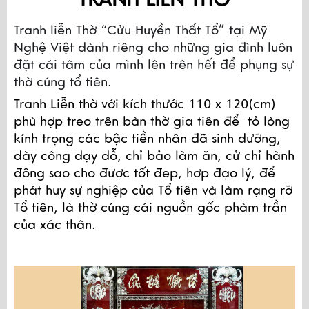
Tranh liễn Thờ “Cửu Huyền Thất Tổ” tại Mỹ 
Nghệ Việt dành riêng cho những gia đình luôn 
đặt cái tâm của mình lên trên hết để phụng sự 
thờ cúng tổ tiên.
Tranh Liễn thờ với kích thước 
110 x 120(cm)
phù hợp treo trên bàn thờ gia tiên để 
 tỏ lòng 
kính trọng các bậc tiền nhân đã sinh dưỡng, 
dày công dạy dỗ, chỉ bảo làm ăn, cử chỉ hành 
động sao cho được tốt đẹp, hợp đạo lý, để 
phát huy sự nghiệp của Tổ tiên và làm rạng rỡ 
Tổ tiên, là thờ cúng cái nguồn gốc phàm trần 
của xác thân.