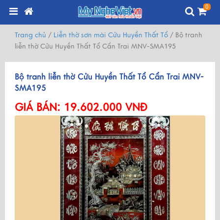
0
Trang chủ
/
Liễn thờ sơn mài Cửu Huyền Thất Tổ
/
Bộ tranh
liễn thờ Cửu Huyền Thất Tổ Cẩn Trai MNV-SMA195
Bộ tranh liễn thờ Cửu Huyền Thất Tổ Cẩn Trai MNV-
SMA195
GIÁ BÁN:
19.602.000 VNĐ