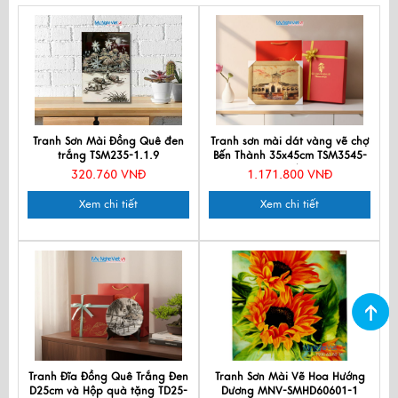
Tranh Sơn Mài Đồng Quê đen
Tranh sơn mài dát vàng vẽ chợ
trắng TSM235-1.1.9
Bến Thành 35x45cm TSM3545-
1.5/3
320.760 VNĐ
1.171.800 VNĐ
Xem chi tiết
Xem chi tiết
Tranh Đĩa Đồng Quê Trắng Đen
Tranh Sơn Mài Vẽ Hoa Hướng
D25cm và Hộp quà tặng TD25-
Dương MNV-SMHD60601-1