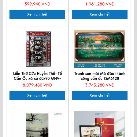
6
599.940 VNĐ
1.961.280 VNĐ
Xem chi tiết
Xem chi tiết
Liễn Thờ Cửu Huyền Thất Tổ
Tranh sơn mài Mã đáo thành
Cẩn Ốc xà cừ 60x90 MNV-
công cẩn ốc TSM6128
SMA195-4
8.079.480 VNĐ
3.743.280 VNĐ
Xem chi tiết
Xem chi tiết