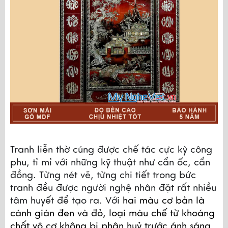
Tranh liễn thờ cúng được chế tác cực kỳ công 
phu, tỉ mỉ với những kỹ thuật như cẩn ốc, cẩn 
đồng. Từng nét vẽ, từng chi tiết trong bức 
tranh đều được người nghệ nhân đặt rất nhiều 
tâm huyết để tạo ra. Với 
hai màu cơ bản là 
cánh gián đen và đỏ, loại màu chế từ khoáng 
chất vô cơ không bị phân huỷ trước ánh sáng 