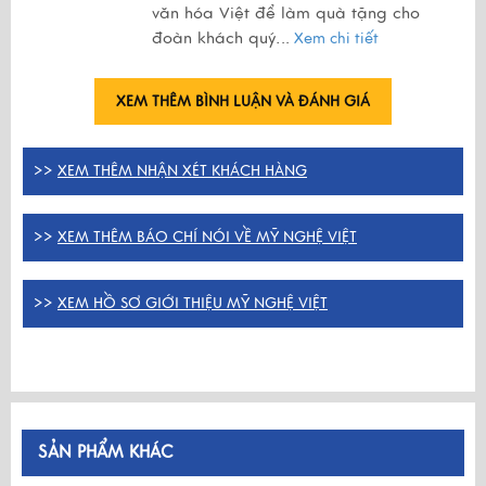
văn hóa Việt để làm quà tặng cho
đoàn khách quý.
..
Xem chi tiết
XEM THÊM BÌNH LUẬN VÀ ĐÁNH GIÁ
>>
XEM THÊM NHẬN XÉT KHÁCH HÀNG
>>
XEM THÊM BÁO CHÍ NÓI VỀ MỸ NGHỆ VIỆT
>>
XEM HỒ SƠ GIỚI THIỆU MỸ NGHỆ VIỆT
SẢN PHẨM KHÁC