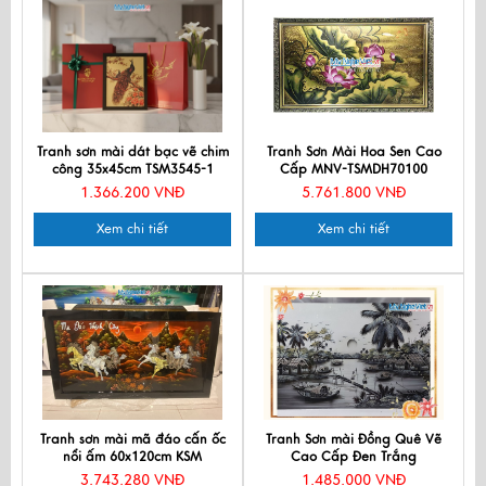
Tranh sơn mài dát bạc vẽ chim
Tranh Sơn Mài Hoa Sen Cao
công 35x45cm TSM3545-1
Cấp MNV-TSMDH70100
1.366.200 VNĐ
5.761.800 VNĐ
Xem chi tiết
Xem chi tiết
Tranh sơn mài mã đáo cấn ốc
Tranh Sơn mài Đồng Quê Vẽ
nổi ấm 60x120cm KSM
Cao Cấp Đen Trắng
TSM60120K-MĐN
TSMCC584-3
3.743.280 VNĐ
1.485.000 VNĐ