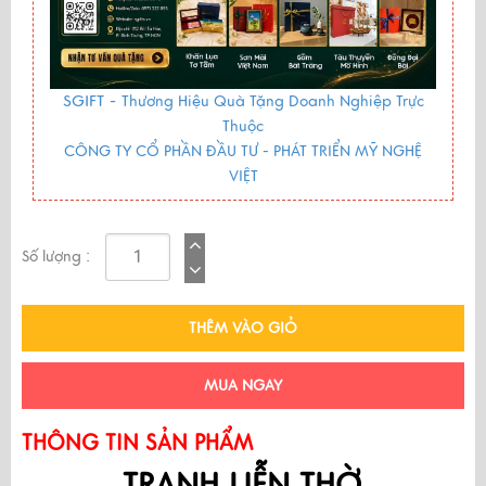
SGIFT -
Thương Hiệu Quà Tặng Doanh Nghiệp Trực
Thuộc
CÔNG TY CỔ PHẦN ĐẦU TƯ - PHÁT TRIỂN MỸ NGHỆ
VIỆT
Số lượng :
THÊM VÀO GIỎ
MUA NGAY
THÔNG TIN SẢN PHẨM
TRANH LIỄN THỜ 