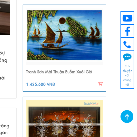
 Sự
hẳng
Trò
chuyện
Tranh Sơn Mài Thuận Buồm Xuôi Gió
với
mài
chúng
1.425.600 VNĐ
tôi
tặng
Ngân