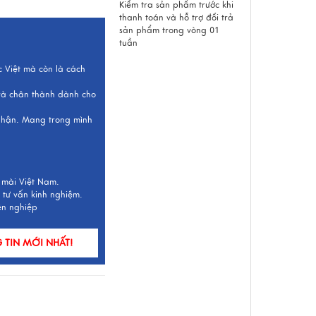
Kiểm tra sản phẩm trước khi
thanh toán và hỗ trợ đổi trả
sản phẩm trong vòng 01
tuần
c Việt mà còn là cách
 và chân thành dành cho
 nhận. Mang trong mình
 mài Việt Nam.
 tư vấn kinh nghiệm.
ên nghiệp
TIN MỚI NHẤT!