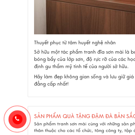
Thuyết phục từ tâm huyết nghệ nhân
Sở hữu một tác phẩm
tranh đĩa sơn mài
là b
bóng bẩy của lớp sơn, độ rực rỡ của các họa 
định gu thẩm mỹ tinh tế của người sở hữu.
Hãy làm đẹp không gian sống và lưu giữ giá 
đẳng cấp nhất!
SẢN PHẨM QUÀ TẶNG ĐẬM ĐÀ BẢN SẮ
Sản phẩm tranh sơn mài cùng với những sản p
thân thuộc cho các tổ chức, tông công ty, tập