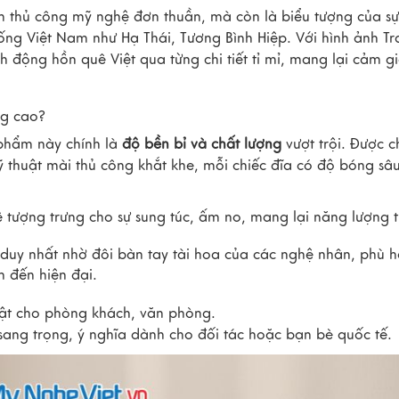
 thủ công mỹ nghệ đơn thuần, mà còn là biểu tượng của sự
thống Việt Nam như Hạ Thái, Tương Bình Hiệp. Với hình ảnh
Tr
nh động hồn quê Việt qua từng chi tiết tỉ mỉ, mang lại cảm g
ng cao?
phẩm này chính là
độ bền bỉ và chất lượng
vượt trội. Được c
ỹ thuật mài thủ công khắt khe, mỗi chiếc đĩa có độ bóng sâu
tượng trưng cho sự sung túc, ấm no, mang lại năng lượng t
duy nhất nhờ đôi bàn tay tài hoa của các nghệ nhân, phù 
n đến hiện đại.
ật cho phòng khách, văn phòng.
ang trọng, ý nghĩa dành cho đối tác hoặc bạn bè quốc tế.