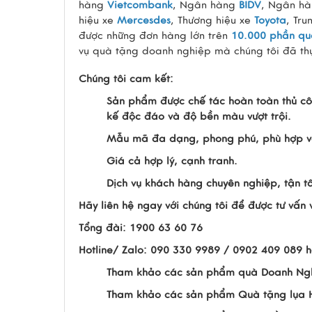
hàng
Vietcombank
, Ngân hàng
BIDV
, Ngân h
hiệu xe
Mercesdes
, Thương hiệu xe
Toyota
, Tru
được những đơn hàng lớn trên
10.000 phần qu
vụ quà tặng doanh nghiệp mà chúng tôi đã thự
Chúng tôi cam kết:
Sản phẩm được chế tác hoàn toàn thủ cô
kế độc đáo và độ bền màu vượt trội.
Mẫu mã đa dạng, phong phú, phù hợp vớ
Giá cả hợp lý, cạnh tranh.
Dịch vụ khách hàng chuyên nghiệp, tận t
Hãy liên hệ ngay với chúng tôi để được tư vấ
Tổng đài: 1900 63 60 76
Hotline/ Zalo: 090 330 9989 / 0902 409 089 
Tham khảo các sản phẩm quà Doanh Ng
Tham khảo các sản phẩm Quà tặng lụa