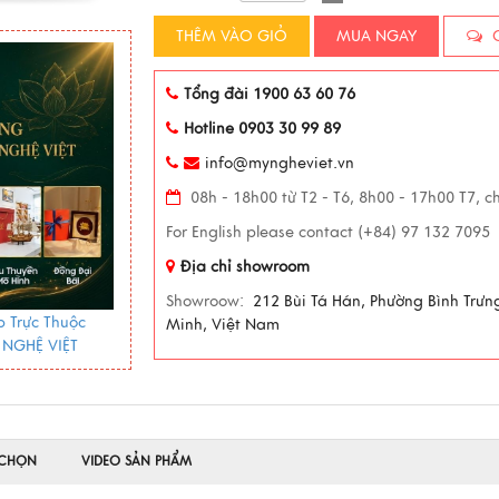
THÊM VÀO GIỎ
MUA NGAY
C
Tổng đài 1900 63 60 76
Hotline 0903 30 99 89
info@myngheviet.vn
08h - 18h00 từ T2 - T6, 8h00 - 17h00 T7, c
For English please contact (+84) 97 132 7095
Địa chỉ showroom
Showroow:
212 Bùi Tá Hán, Phường Bình Trưn
 Trực Thuộc
Minh, Việt Nam
 NGHỆ VIỆT
 CHỌN
VIDEO SẢN PHẨM