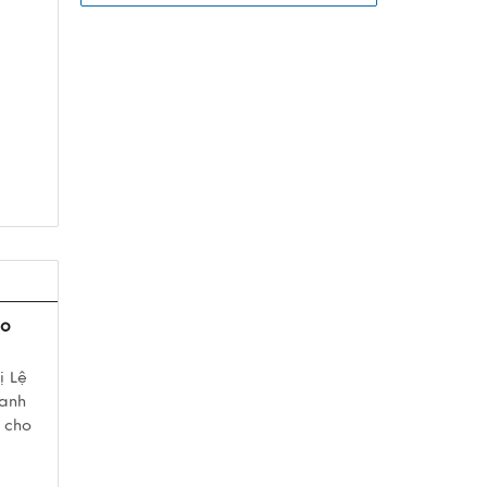
ao
ị Lệ
ranh
 cho