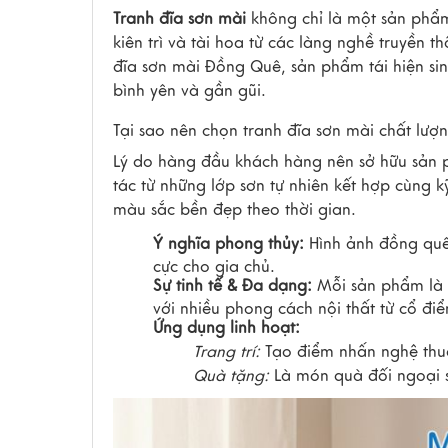
Tranh đĩa sơn mài
không chỉ là một sản phẩm
kiên trì và tài hoa từ các làng nghề truyền 
đĩa sơn mài Đồng Quê
, sản phẩm tái hiện si
bình yên và gần gũi.
Tại sao nên chọn tranh đĩa sơn mài chất lượ
Lý do hàng đầu khách hàng nên sở hữu sản 
tác từ những lớp sơn tự nhiên kết hợp cùng k
màu sắc bền đẹp theo thời gian.
Ý nghĩa phong thủy:
Hình ảnh đồng quê 
cực cho gia chủ.
Sự tinh tế & Đa dạng:
Mỗi sản phẩm là 
với nhiều phong cách nội thất từ cổ điể
Ứng dụng linh hoạt:
Trang trí:
Tạo điểm nhấn nghệ thu
Quà tặng:
Là món quà đối ngoại s