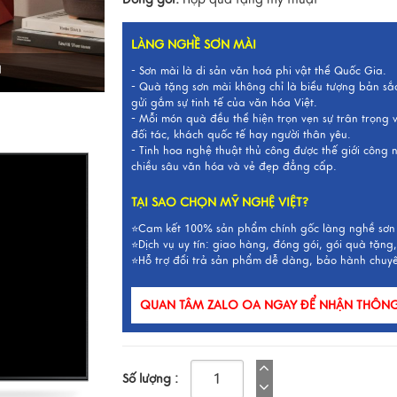
LÀNG NGHỀ SƠN MÀI
I
- Sơn mài là di sản văn hoá phi vật thể Quốc Gia.
- Quà tặng sơn mài không chỉ là biểu tượng bản sắ
gửi gắm sự tinh tế của văn hóa Việt.
- Mỗi món quà đều thể hiện trọn vẹn sự trân trọng
đối tác, khách quốc tế hay người thân yêu.
- Tinh hoa nghệ thuật thủ công được thế giới công
chiều sâu văn hóa và vẻ đẹp đẳng cấp.
TẠI SAO CHỌN MỸ NGHỆ VIỆT?
⭐Cam kết 100% sản phẩm chính gốc làng nghề sơn
⭐Dịch vụ uy tín: giao hàng, đóng gói, gói quà tặng,
⭐Hỗ trợ đổi trả sản phẩm dễ dàng, bảo hành chuy
QUAN TÂM ZALO OA NGAY ĐỂ NHẬN THÔNG 
Số lượng :