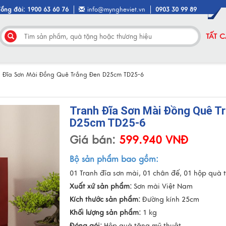
Tổng đài: 1900 63 60 76
info@myngheviet.vn
0903 30 99 89
TẤT 
h Đĩa Sơn Mài Đồng Quê Trắng Đen D25cm TD25-6
Tranh Đĩa Sơn Mài Đồng Quê T
D25cm TD25-6
Giá bán:
599.940 VNĐ
Bộ sản phẩm bao gồm:
01 Tranh đĩa sơn mài, 01 chân đế, 01 hộp quà 
Xuất xứ sản phẩm:
Sơn mài Việt Nam
Kích thước sản phẩm:
Đường kính 25cm
Khối lượng sản phẩm:
1 kg
Đóng gói:
Hộp quà tặng mỹ thuật