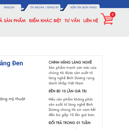
ENGLISH
TÀI KHOẢN /
ĐĂNG KÝ
KIỂM TRA ĐƠN HÀNG
0
CẢ SẢN PHẨM
ĐIỂM KHÁC BIỆT
TƯ VẤN
LIÊN HỆ
rắng Đen
CHÍNH HÃNG LÀNG NGHỀ
Sản phẩm tranh sơn mài của
chúng tôi được sản xuất từ
làng nghề Bình Dương rạng
danh khắp Việt Nam
ĐỀN BÙ 10 LẦN GIÁ TRỊ
tặng mỹ thuật
Nếu sản phẩm không phải
sản xuất từ làng nghề Bình
Dương chúng tôi xin cam kết
đền bù gấp 10 lần giá bán.
ĐỔI TRẢ TRONG 01 TUẦN