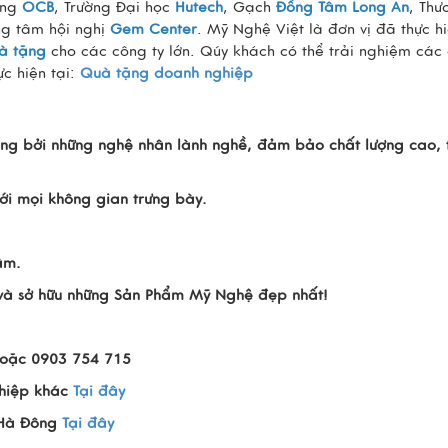
àng
OCB
, Trường Đại học
Hutech
, Gạch
Đồng Tâm Long An
, Thư
ng tâm hội nghị
Gem Center
. Mỹ Nghệ Việt là đơn vị đã thực h
à tặng
cho các công ty lớn. Qúy khách có thể trải nghiệm các 
c hiện tại:
Quà tặng doanh nghiệp
ng bởi những nghệ nhân lành nghề, đảm bảo chất lượng cao, t
i mọi không gian trưng bày.
âm.
n và sở hữu những Sản Phẩm Mỹ Nghệ đẹp nhất!
hoặc 0903 754 715
hiệp khác
Tại đây
 Hà Đông
Tại đây