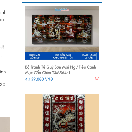
anh
iác
hế
,
Bộ Tranh Tứ Quý Sơn Mài Ngư Tiều Canh
ích
Mục Cẩn Chìm TSM364-1
4.159.080 VNĐ
hợp