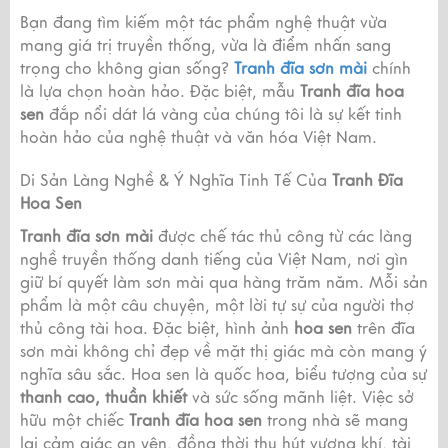
Bạn đang tìm kiếm một tác phẩm nghệ thuật vừa
mang giá trị truyền thống, vừa là điểm nhấn sang
trọng cho không gian sống?
Tranh đĩa sơn mài
chính
là lựa chọn hoàn hảo. Đặc biệt, mẫu
Tranh đĩa hoa
sen
đắp nổi dát lá vàng của chúng tôi là sự kết tinh
hoàn hảo của nghệ thuật và văn hóa Việt Nam.
Di Sản Làng Nghề & Ý Nghĩa Tinh Tế Của
Tranh Đĩa
Hoa Sen
Tranh đĩa sơn mài
được chế tác thủ công từ các làng
nghề truyền thống danh tiếng của Việt Nam, nơi gìn
giữ bí quyết làm sơn mài qua hàng trăm năm. Mỗi sản
phẩm là một câu chuyện, một lời tự sự của người thợ
thủ công tài hoa. Đặc biệt, hình ảnh
hoa sen
trên đĩa
sơn mài không chỉ đẹp về mặt thị giác mà còn mang ý
nghĩa sâu sắc. Hoa sen là quốc hoa, biểu tượng của sự
thanh cao, thuần khiết
và sức sống mãnh liệt. Việc sở
hữu một chiếc
Tranh đĩa hoa sen
trong nhà sẽ mang
lại cảm giác an yên, đồng thời thu hút vượng khí, tài