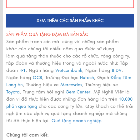
XEM THÊM CÁC SẢN PHẨM KHÁC
SẢN PHẨM QUÀ TẶNG ĐẬM ĐÀ BẢN SẮC
Sản phẩm tranh sơn mài cùng với những sản phẩm
khác của chúng tôi nhiều năm qua được sử dụng
làm quà tặng thân thuộc cho các tổ chức, tông công ty,
tập đoàn và thương hiệu trong và ngoài nước như: Tập
đoàn
, Ngân hàng
, Ngân hàng
,
FPT
Vietcombank
BIDV
Ngân hàng
, Trường Đại học
, Gạch
OCB
Hutech
Đồng Tâm
, Thương hiệu xe
, Thương hiệu xe
Long An
Mercesdes
, Trung tâm hội nghị
. Mỹ Nghệ Việt là
Toyota
Gem Center
đơn vị đã thực hiện được những đơn hàng lớn trên
10.000
cho các công ty lớn. Qúy khách có thể trải
phần quà tặng
nghiệm các dịch vụ quà tặng doanh nghiệp mà chúng
tôi đã thực hiện tại:
Quà tặng doanh nghiệp
Chúng tôi cam kết: