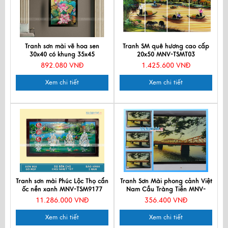
Tranh sơn mài vẽ hoa sen
Tranh SM quê hương cao cấp
30x40 có khung 35x45
20x50 MNV-TSMT03
TSM3545-1.14
892.080 VNĐ
1.425.600 VNĐ
Xem chi tiết
Xem chi tiết
Tranh sơn mài Phúc Lộc Thọ cẩn
Tranh Sơn Mài phong cảnh Việt
ốc nền xanh MNV-TSM9177
Nam Cầu Tràng Tiền MNV-
TSMTB11-1
11.286.000 VNĐ
356.400 VNĐ
Xem chi tiết
Xem chi tiết