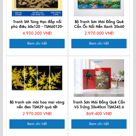
Tranh SM Tùng Hạc đắp nổi
Bộ Tranh Sơn Mài Đồng Quê
phù điêu 60x120 - TSM60120-
Cẩn Ốc Nổi Nền Xanh 30x60
THĐN
TSM36ĐQ
4.930.200 VNĐ
2.970.000 VNĐ
Xem chi tiết
Xem chi tiết
Bộ tranh sơn mài hoa mai vàng
Tranh Sơn Mài Đồng Quê Cẩn
nền đen TSM29 quà tết
Vỏ Trứng 30x40cm TSM345.6
2.970.000 VNĐ
869.400 VNĐ
Xem chi tiết
Xem chi tiết