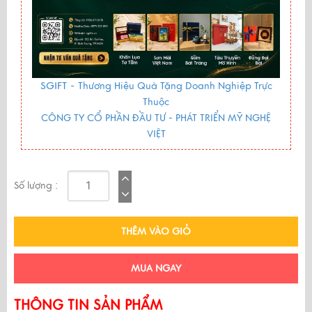
SGIFT -
Thương Hiệu Quà Tặng Doanh Nghiệp Trực
Thuộc
CÔNG TY CỔ PHẦN ĐẦU TƯ - PHÁT TRIỂN MỸ NGHỆ
VIỆT
Số lượng :
THÊM VÀO GIỎ
MUA NGAY
THÔNG TIN SẢN PHẨM