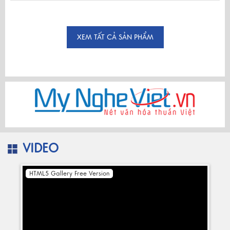
XEM TẤT CẢ SẢN PHẨM
VIDEO
HTML5 Gallery Free Version