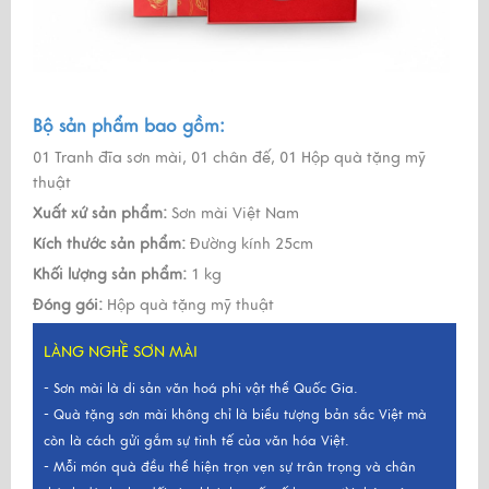
Bộ sản phẩm bao gồm:
01 Tranh đĩa sơn mài, 01 chân đế, 01 Hộp quà tặng mỹ
thuật
Xuất xứ sản phẩm:
Sơn mài Việt Nam
Kích thước sản phẩm:
Đường kính 25cm
Khối lượng sản phẩm:
1 kg
Đóng gói:
Hộp quà tặng mỹ thuật
LÀNG NGHỀ SƠN MÀI
- Sơn mài là di sản văn hoá phi vật thể Quốc Gia.
- Quà tặng sơn mài không chỉ là biểu tượng bản sắc Việt mà
còn là cách gửi gắm sự tinh tế của văn hóa Việt.
- Mỗi món quà đều thể hiện trọn vẹn sự trân trọng và chân