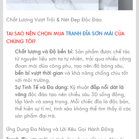
Chất Lượng Vượt Trội & Nét Đẹp Độc Đáo
TẠI SAO NÊN CHỌN MUA
TRANH ĐĨA SƠN MÀI
CỦA
CHÚNG TÔI?
Chất lượng và Độ bền bỉ:
Sản phẩm được chế tác
từ nguyên liệu sơn ta tự nhiên, trải qua nhiều công
đoạn mài dũa công phu, tạo nên độ bóng sâu,
bền bỉ vượt thời gian
và khả năng chống chịu tốt
với môi trường.
Sự Tinh Tế và Đa dạng:
Kỹ thuật
đắp nổi dát lá
vàng
độc đáo tạo nên chiều sâu 3D sống động,
lấp lánh và sang trọng. Mỗi chiếc đĩa là độc bản,
thể hiện sự tỉ mỉ, tinh xảo không thể tìm thấy ở các
sản phẩm đại trà.
Ứng Dụng Đa Năng và Lời Kêu Gọi Hành Động