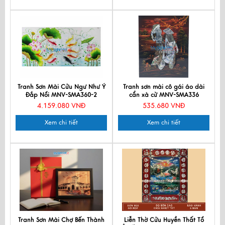
Tranh Sơn Mài Cửu Ngư Như Ý
Tranh sơn mài cô gái áo dài
Đắp Nổi MNV-SMA360-2
cẩn xà cừ MNV-SMA336
4.159.080 VNĐ
535.680 VNĐ
Xem chi tiết
Xem chi tiết
Tranh Sơn Mài Chợ Bến Thành
Liễn Thờ Cửu Huyền Thất Tổ