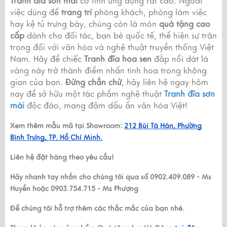
Tranh đĩa sơn mài
có tính ứng dụng rất cao. Ngoài
việc dùng để
trang trí
phòng khách, phòng làm việc
hay kệ tủ trưng bày, chúng còn là món
quà tặng cao
cấp
dành cho đối tác, bạn bè quốc tế, thể hiện sự trân
trọng đối với văn hóa và nghệ thuật truyền thống Việt
Nam. Hãy để chiếc
Tranh đĩa hoa sen
đắp nổi dát lá
vàng này trở thành điểm nhấn tinh hoa trong không
gian của bạn.
Đừng chần chừ
, hãy liên hệ ngay hôm
nay để sở hữu một tác phẩm nghệ thuật
Tranh đĩa sơn
mài
độc đáo, mang đậm dấu ấn văn hóa Việt!
Xem thêm mẫu mã tại Showroom:
212 Bùi Tá Hán, Phường
Bình Trưng, TP. Hồ Chí Minh.
Liên hệ đặt hàng theo yêu cầu!
Hãy nhanh tay nhắn cho chúng tôi qua số 0902.409.089 - Ms
Huyền hoặc 0903.754.715 - Ms Phượng
Để chúng tôi hỗ trợ thêm các thắc mắc của bạn nhé.