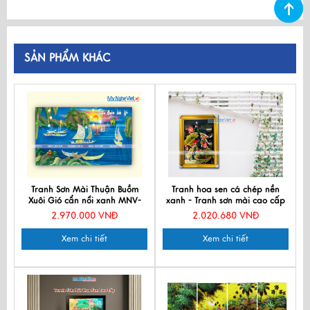
SẢN PHẨM KHÁC
Tranh Sơn Mài Thuận Buồm
Tranh hoa sen cá chép nền
Xuôi Gió cẩn nổi xanh MNV-
xanh - Tranh sơn mài cao cấp
TSM6129
2.970.000 VNĐ
2.020.680 VNĐ
Xem chi tiết
Xem chi tiết