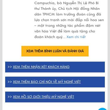
Campuchia, bà Nguyễn Thị Lệ Phó Bí
thư Thành ủy, Chủ tịch Hội đồng Nhân
dân TPHCM làm trưởng đoàn cũng đã
lựa chọn tranh sơn mài đắp nổi hoa sen
– một trong những tác phẩm đậm nét
văn hóa Việt để làm quà tặng cho
đoàn khách quý.
..
Xem chi tiết
XEM THÊM BÌNH LUẬN VÀ ĐÁNH GIÁ
>>
XEM THÊM NHẬN XÉT KHÁCH HÀNG
>>
XEM THÊM BÁO CHÍ NÓI VỀ MỸ NGHỆ VIỆT
>>
XEM HỒ SƠ GIỚI THIỆU MỸ NGHỆ VIỆT