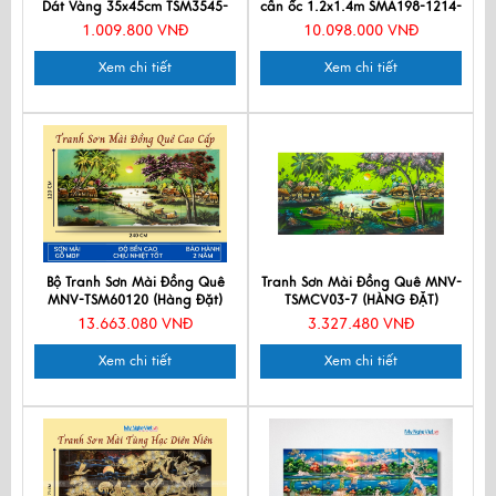
Dát Vàng 35x45cm TSM3545-
cẩn ốc 1.2x1.4m SMA198-1214-
1.5
1
1.009.800 VNĐ
10.098.000 VNĐ
Xem chi tiết
Xem chi tiết
Bộ Tranh Sơn Mài Đồng Quê
Tranh Sơn Mài Đồng Quê MNV-
MNV-TSM60120 (Hàng Đặt)
TSMCV03-7 (HÀNG ĐẶT)
13.663.080 VNĐ
3.327.480 VNĐ
Xem chi tiết
Xem chi tiết