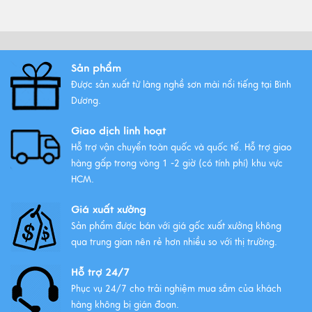
Top Tranh Treo Phòng Khách
Phong Thủy Được Yêu Thích Nhất
Xem thêm
Sản phẩm
Được sản xuất từ làng nghề sơn mài nổi tiếng tại Bình
Tất Tần Tật Về Tranh Thuận Buồm
Dương.
Xuôi Gió: Ý Nghĩa Và Cách Treo
Giao dịch linh hoạt
Xem thêm
Hỗ trợ vận chuyển toàn quốc và quốc tế. Hỗ trợ giao
hàng gấp trong vòng 1 -2 giờ (có tính phí) khu vực
HCM.
Giá xuất xưởng
Sản phẩm được bán với giá gốc xuất xưởng không
qua trung gian nên rẻ hơn nhiều so với thị trường.
Hỗ trợ 24/7
Phục vụ 24/7 cho trải nghiệm mua sắm của khách
hàng không bị gián đoạn.