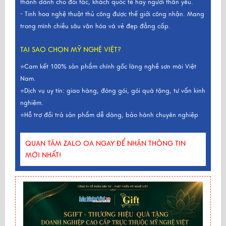
thành dành cho đối tác, khách quốc tế hay người thân yêu.
- Tinh hoa nghệ thuật thủ công được thế giới công nhận. Mang
trong mình chiều sâu văn hóa và vẻ đẹp đẳng cấp.
TẠI SAO CHỌN MỸ NGHỆ VIỆT?
⭐Cam kết 100% sản phẩm chính gốc làng nghề sơn mài Việt
Nam.
⭐Dịch vụ uy tín: giao hàng, đóng gói, gói quà tặng, tư vấn kinh
nghiệm.
⭐Hỗ trợ đổi trả sản phẩm dễ dàng, bảo hành chuyên nghiệp
QUAN TÂM ZALO OA NGAY ĐỂ NHẬN THÔNG TIN
MỚI NHẤT!