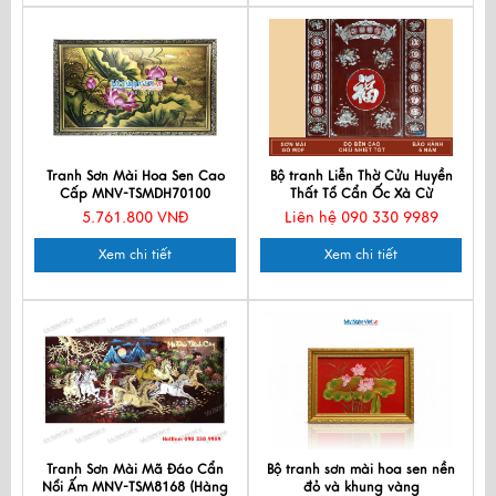
Tranh Sơn Mài Hoa Sen Cao
Bộ tranh Liễn Thờ Cửu Huyền
Cấp MNV-TSMDH70100
Thất Tổ Cẩn Ốc Xà Cừ
1.26mx1.26m
5.761.800 VNĐ
Liên hệ 090 330 9989
Xem chi tiết
Xem chi tiết
Tranh Sơn Mài Mã Đáo Cẩn
Bộ tranh sơn mài hoa sen nền
Nổi Ấm MNV-TSM8168 (Hàng
đỏ và khung vàng