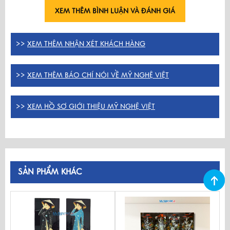
XEM THÊM BÌNH LUẬN VÀ ĐÁNH GIÁ
>>
XEM THÊM NHẬN XÉT KHÁCH HÀNG
>>
XEM THÊM BÁO CHÍ NÓI VỀ MỸ NGHỆ VIỆT
>>
XEM HỒ SƠ GIỚI THIỆU MỸ NGHỆ VIỆT
SẢN PHẨM KHÁC