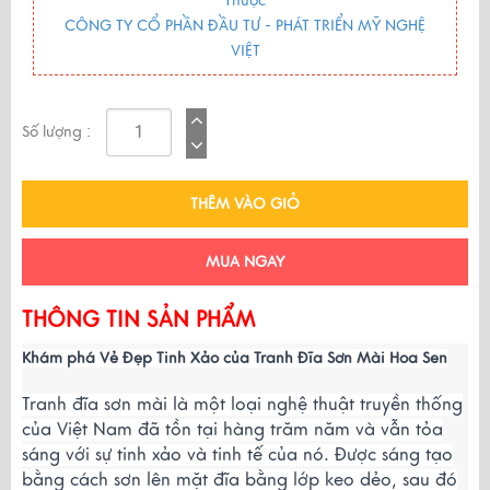
Thuộc
CÔNG TY CỔ PHẦN ĐẦU TƯ - PHÁT TRIỂN MỸ NGHỆ
VIỆT
Số lượng :
THÊM VÀO GIỎ
MUA NGAY
THÔNG TIN SẢN PHẨM
Khám phá Vẻ Đẹp Tinh Xảo của Tranh Đĩa Sơn Mài Hoa Sen
Tranh đĩa sơn mài là một loại nghệ thuật truyền thống
của Việt Nam đã tồn tại hàng trăm năm và vẫn tỏa
sáng với sự tinh xảo và tinh tế của nó. Được sáng tạo
bằng cách sơn lên mặt đĩa bằng lớp keo dẻo, sau đó