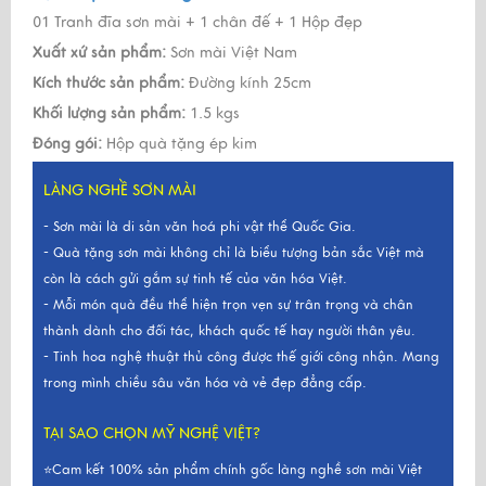
01 Tranh đĩa sơn mài + 1 chân đế + 1 Hộp đẹp
Xuất xứ sản phẩm:
Sơn mài Việt Nam
Kích thước sản phẩm:
Đường kính 25cm
Khối lượng sản phẩm:
1.5 kgs
Đóng gói:
Hộp quà tặng ép kim
LÀNG NGHỀ SƠN MÀI
- Sơn mài là di sản văn hoá phi vật thể Quốc Gia.
- Quà tặng sơn mài không chỉ là biểu tượng bản sắc Việt mà
còn là cách gửi gắm sự tinh tế của văn hóa Việt.
- Mỗi món quà đều thể hiện trọn vẹn sự trân trọng và chân
thành dành cho đối tác, khách quốc tế hay người thân yêu.
- Tinh hoa nghệ thuật thủ công được thế giới công nhận. Mang
trong mình chiều sâu văn hóa và vẻ đẹp đẳng cấp.
TẠI SAO CHỌN MỸ NGHỆ VIỆT?
⭐Cam kết 100% sản phẩm chính gốc làng nghề sơn mài Việt