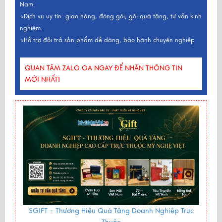
Nam.
⭐Dịch vụ uy tín: giao hàng, đóng gói, gói quà tặng, tư vấn kinh
nghiệm.
⭐Hỗ trợ đổi trả sản phẩm dễ dàng, bảo hành chuyên nghiệp
QUAN TÂM ZALO OA NGAY ĐỂ NHẬN THÔNG TIN
MỚI NHẤT!
SGIFT -
Thương Hiệu Quà Tặng Doanh Nghiệp Trực