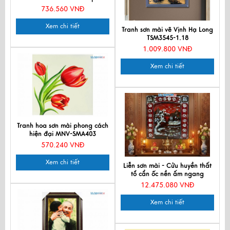
736.560 VNĐ
Xem chi tiết
Tranh sơn mài vẽ Vịnh Hạ Long
TSM3545-1.18
1.009.800 VNĐ
Xem chi tiết
Tranh hoa sơn mài phong cách
hiện đại MNV-SMA403
570.240 VNĐ
Xem chi tiết
Liễn sơn mài - Cửu huyền thất
tổ cẩn ốc nền ấm ngang
120x140cm SMA195-1214.2
12.475.080 VNĐ
Xem chi tiết