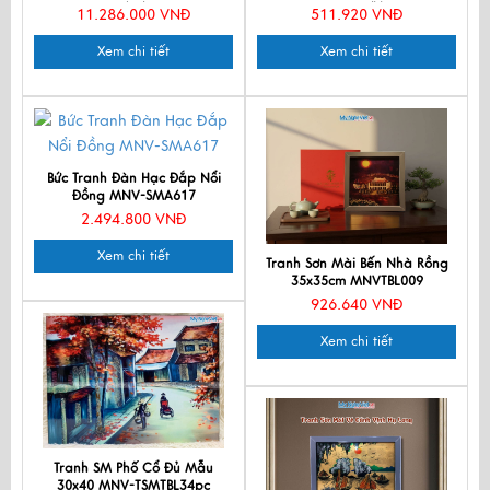
đặt)
TSM20304/khung
11.286.000 VNĐ
511.920 VNĐ
Xem chi tiết
Xem chi tiết
Bức Tranh Đàn Hạc Đắp Nổi
Đồng MNV-SMA617
2.494.800 VNĐ
Xem chi tiết
Tranh Sơn Mài Bến Nhà Rồng
35x35cm MNVTBL009
926.640 VNĐ
Xem chi tiết
Tranh SM Phố Cổ Đủ Mẫu
30x40 MNV-TSMTBL34pc