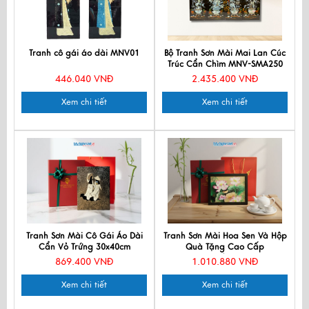
Tranh cô gái áo dài MNV01
Bộ Tranh Sơn Mài Mai Lan Cúc
Trúc Cẩn Chìm MNV-SMA250
446.040 VNĐ
2.435.400 VNĐ
Xem chi tiết
Xem chi tiết
Tranh Sơn Mài Cô Gái Áo Dài
Tranh Sơn Mài Hoa Sen Và Hộp
Cẩn Vỏ Trứng 30x40cm
Quà Tặng Cao Cấp
TSM345.8
TBL34/17K3-8
869.400 VNĐ
1.010.880 VNĐ
Xem chi tiết
Xem chi tiết