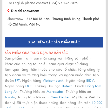
For English please contact (+84) 97 132 7095
Địa chỉ showroom
Showroow:
212 Bùi Tá Hán, Phường Bình Trưng, Thành phố
Hồ Chí Minh, Việt Nam
XEM THÊM CÁC SẢN PHẨM KHÁC
SẢN PHẨM QUÀ TẶNG ĐẬM ĐÀ BẢN SẮC
Sản phẩm tranh sơn mài cùng với những sản phẩm
khác của chúng tôi nhiều năm qua được sử dụng
làm quà tặng thân thuộc cho các tổ chức, tông công ty,
tập đoàn và thương hiệu trong và ngoài nước như: Tập
đoàn
, Ngân hàng
, Ngân hàng
,
FPT
Vietcombank
BIDV
Ngân hàng
, Trường Đại học
, Gạch
OCB
Hutech
Đồng Tâm
, Thương hiệu xe
, Thương hiệu xe
Long An
Mercesdes
, Trung tâm hội nghị
. Mỹ Nghệ Việt là
Toyota
Gem Center
đơn vị đã thực hiện được những đơn hàng lớn trên
10.000