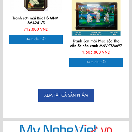
Tranh sơn mài Bác Hồ MNV-
SMA241/3
712.800 VNĐ
Xem chi tiết
Tranh Sơn mài Phúc Lộc Thọ
cẩn ốc nền xanh MNV-TSM697
1.603.800 VNĐ
Xem chi tiết
XEM TẤT CẢ SẢN PHẨM