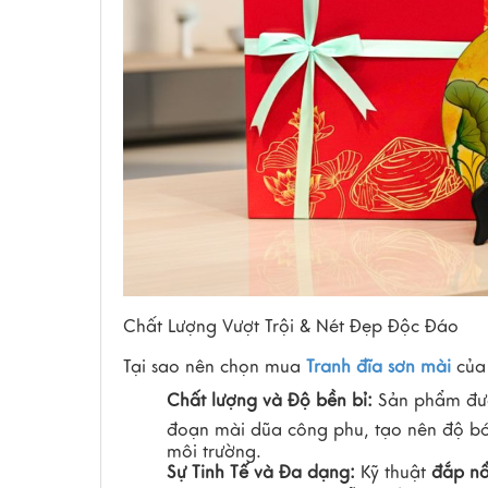
Chất Lượng Vượt Trội & Nét Đẹp Độc Đáo
Tại sao nên chọn mua
Tranh đĩa sơn mài
của 
Chất lượng và Độ bền bỉ:
Sản phẩm được
đoạn mài dũa công phu, tạo nên độ b
môi trường.
Sự Tinh Tế và Đa dạng:
Kỹ thuật
đắp nổ