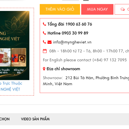
THÊM VÀO GIỎ
MUA NGAY
C
Tổng đài 1900 63 60 76
Hotline 0903 30 99 89
info@myngheviet.vn
08h - 18h00 từ T2 - T6, 8h00 - 17h00 T7, c
For English please contact (+84) 97 132 7095
Địa chỉ showroom
Showroow:
212 Bùi Tá Hán, Phường Bình Trưn
 Trực Thuộc
Minh, Việt Nam
 NGHỆ VIỆT
 CHỌN
VIDEO SẢN PHẨM