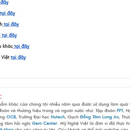
 đây
tại đây
h
tại đây
i
tại đây
p khác
tại đây
 Việt
tại đây
C
hẩm khác của chúng tôi nhiều năm qua được sử dụng làm quà 
 đoàn và thương hiệu trong và ngoài nước như: Tập đoàn
FPT
, 
àng
OCB
, Trường Đại học
Hutech
, Gạch
Đồng Tâm Long An
, Thư
ng tâm hội nghị
Gem Center
. Mỹ Nghệ Việt là đơn vị đã thực h
à tặng
cho các công ty lớn. Qúy khách có thể trải nghiệm các 