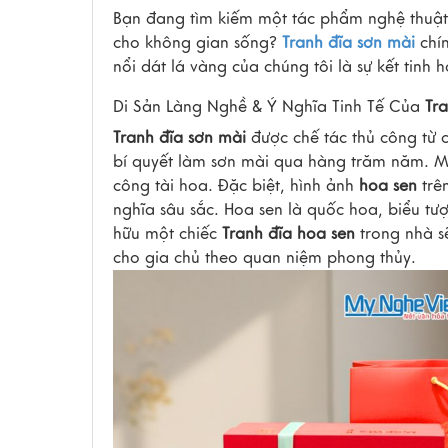
Bạn đang tìm kiếm một tác phẩm nghệ thuật 
cho không gian sống?
Tranh đĩa sơn mài
chí
nổi dát lá vàng của chúng tôi là sự kết tin
Di Sản Làng Nghề & Ý Nghĩa Tinh Tế Của
Tr
Tranh đĩa sơn mài
được chế tác thủ công từ c
bí quyết làm sơn mài qua hàng trăm năm. Mỗ
công tài hoa. Đặc biệt, hình ảnh
hoa sen
trê
nghĩa sâu sắc. Hoa sen là quốc hoa, biểu tư
hữu một chiếc
Tranh đĩa hoa sen
trong nhà sẽ
cho gia chủ theo quan niệm phong thủy.