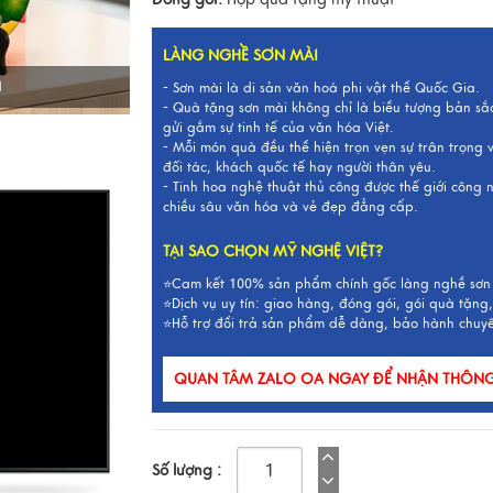
LÀNG NGHỀ SƠN MÀI
I
- Sơn mài là di sản văn hoá phi vật thể Quốc Gia.
- Quà tặng sơn mài không chỉ là biểu tượng bản sắ
gửi gắm sự tinh tế của văn hóa Việt.
- Mỗi món quà đều thể hiện trọn vẹn sự trân trọng
đối tác, khách quốc tế hay người thân yêu.
- Tinh hoa nghệ thuật thủ công được thế giới công
chiều sâu văn hóa và vẻ đẹp đẳng cấp.
TẠI SAO CHỌN MỸ NGHỆ VIỆT?
⭐Cam kết 100% sản phẩm chính gốc làng nghề sơn
⭐Dịch vụ uy tín: giao hàng, đóng gói, gói quà tặng,
⭐Hỗ trợ đổi trả sản phẩm dễ dàng, bảo hành chuy
QUAN TÂM ZALO OA NGAY ĐỂ NHẬN THÔNG 
Số lượng :