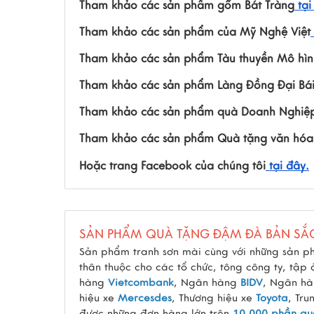
Tham khảo các sản phẩm gốm Bát Tràng
tại
Tham khảo các sản phẩm của Mỹ Nghệ Việt
Tham khảo các sản phẩm Tàu thuyền Mô hìn
Tham khảo các sản phẩm Làng Đồng Đại Bá
Tham khảo các sản phẩm quà Doanh Nghiệ
Tham khảo các sản phẩm Quà tặng văn hóa
Hoặc trang Facebook của chúng tôi
tại đây.
SẢN PHẨM QUÀ TẶNG ĐẬM ĐÀ BẢN SẮ
Sản phẩm tranh sơn mài cùng với những sản p
thân thuộc cho các tổ chức, tông công ty, tập
hàng
Vietcombank
, Ngân hàng
BIDV
, Ngân h
hiệu xe
Mercesdes
, Thương hiệu xe
Toyota
, Tru
được những đơn hàng lớn trên
10.000 phần qu