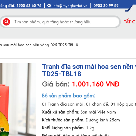
Tổng đài: 1900 63 60 76
info@myngheviet.vn
0903 30 99 89
TẤT 
ĩa sơn mài hoa sen nền vàng D25 TD25-TBL18
Tranh đĩa sơn mài hoa sen nền
TD25-TBL18
Giá bán:
1.001.160 VNĐ
Bộ sản phẩm bao gồm:
01 Tranh đĩa sơn mài, 01 chân đế, 01 Hộp quà 
Xuất xứ sản phẩm:
Sơn mài Việt Nam
Kích thước sản phẩm:
Đường kính 25cm
Khối lượng sản phẩm:
1 kg
Đóng gói:
Hộp quà tặng mỹ thuật