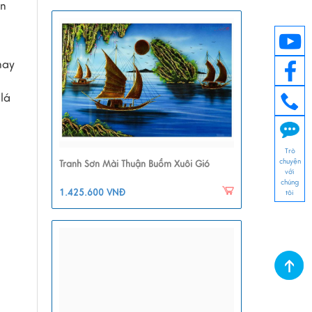
ản
hay
lá
m
Trò
chuyện
Tranh Sơn Mài Thuận Buồm Xuôi Gió
với
chúng
1.425.600 VNĐ
tôi