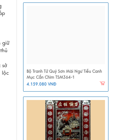
g
ắp
 giữ
 thủ
c sở
Bộ Tranh Tứ Quý Sơn Mài Ngư Tiều Canh
 lộc
Mục Cẩn Chìm TSM364-1
4.159.080 VNĐ