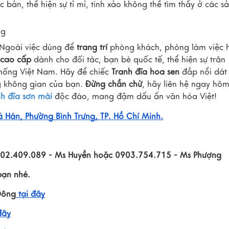
 bản, thể hiện sự tỉ mỉ, tinh xảo không thể tìm thấy ở các s
ng
 Ngoài việc dùng để
trang trí
phòng khách, phòng làm việc 
 cao cấp
dành cho đối tác, bạn bè quốc tế, thể hiện sự trân
thống Việt Nam. Hãy để chiếc
Tranh đĩa hoa sen
đắp nổi dát 
g không gian của bạn.
Đừng chần chừ
, hãy liên hệ ngay hô
nh đĩa sơn mài
độc đáo, mang đậm dấu ấn văn hóa Việt!
á Hán, Phường Bình Trưng, TP. Hồ Chí Minh.
0902.409.089 - Ms Huyền hoặc 0903.754.715 - Ms Phượng
bạn nhé.
Đông
tại đây
đây