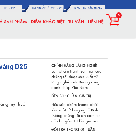
ENGLISH
TÀI KHOẢN /
ĐĂNG KÝ
KIỂM TRA ĐƠN HÀNG
0
CẢ SẢN PHẨM
ĐIỂM KHÁC BIỆT
TƯ VẤN
LIÊN HỆ
 vàng D25
CHÍNH HÃNG LÀNG NGHỀ
Sản phẩm tranh sơn mài của
chúng tôi được sản xuất từ
làng nghề Bình Dương rạng
danh khắp Việt Nam
ĐỀN BÙ 10 LẦN GIÁ TRỊ
tặng mỹ thuật
Nếu sản phẩm không phải
sản xuất từ làng nghề Bình
Dương chúng tôi xin cam kết
đền bù gấp 10 lần giá bán.
ĐỔI TRẢ TRONG 01 TUẦN