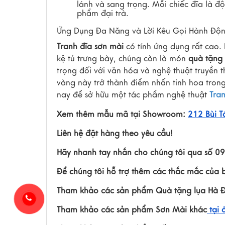
lánh và sang trọng. Mỗi chiếc đĩa là độc
phẩm đại trà.
Ứng Dụng Đa Năng và Lời Kêu Gọi Hành Độ
Tranh đĩa sơn mài
có tính ứng dụng rất cao.
kệ tủ trưng bày, chúng còn là món
quà tặng
trọng đối với văn hóa và nghệ thuật truyền 
vàng này trở thành điểm nhấn tinh hoa tron
nay để sở hữu một tác phẩm nghệ thuật
Tra
Xem thêm mẫu mã tại Showroom:
212 Bùi T
Liên hệ đặt hàng theo yêu cầu!
Hãy nhanh tay nhắn cho chúng tôi qua số 
Để chúng tôi hỗ trợ thêm các thắc mắc của 
Tham khảo các sản phẩm Quà tặng lụa Hà 
Tham khảo các sản phẩm Sơn Mài khác
tại 