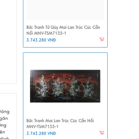
Bức Tranh Tứ Qúy Mai Lan Trúc Cúc Cẩn
Nổi MNV-TSM7135-1
3.743.280 VNĐ
tặng
Ngân
Bức Tranh Mai Lan Trúc Cúc Cẩn Nổi
ơng
MNV-TSM7135-1
iện
3.743.280 VNĐ
dịch