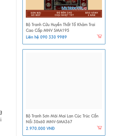
Bộ Tranh Cửu Huyền Thất Tổ Khảm Trai
Cao Cấp MNV SMA195
Liên hệ 090 330 9989
g
Bộ Tranh Sơn Mài Mai Lan Cúc Trúc Cẩn
i
Nổi 30x60 MNV-SMA367
2.970.000 VNĐ