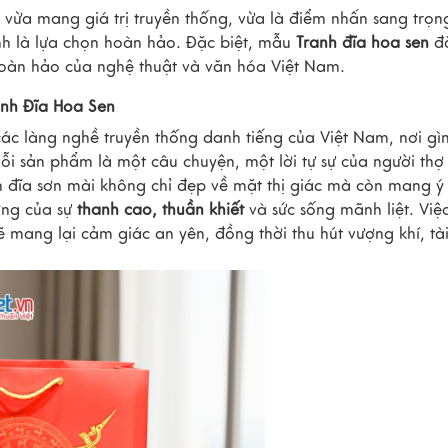
vừa mang giá trị truyền thống, vừa là điểm nhấn sang trọn
nh là lựa chọn hoàn hảo. Đặc biệt, mẫu
Tranh đĩa hoa sen
đ
h hoàn hảo của nghệ thuật và văn hóa Việt Nam.
anh Đĩa Hoa Sen
ác làng nghề truyền thống danh tiếng của Việt Nam, nơi gìn
i sản phẩm là một câu chuyện, một lời tự sự của người thợ
n đĩa sơn mài không chỉ đẹp về mặt thị giác mà còn mang ý
ợng của sự
thanh cao, thuần khiết
và sức sống mãnh liệt. Việ
 mang lại cảm giác an yên, đồng thời thu hút vượng khí, tài