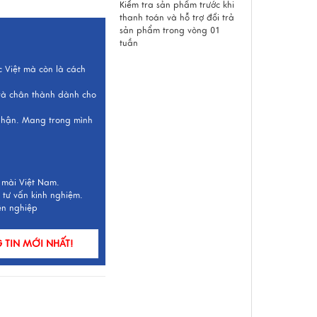
Kiểm tra sản phẩm trước khi
thanh toán và hỗ trợ đổi trả
sản phẩm trong vòng 01
tuần
c Việt mà còn là cách
 và chân thành dành cho
 nhận. Mang trong mình
 mài Việt Nam.
 tư vấn kinh nghiệm.
ên nghiệp
TIN MỚI NHẤT!