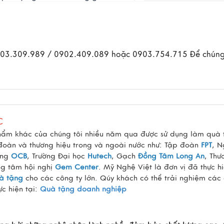
0903.309.989 / 0902.409.089 hoặc 0903.754.715 Để chúng
C
hẩm khác của chúng tôi nhiều năm qua được sử dụng làm quà 
 đoàn và thương hiệu trong và ngoài nước như: Tập đoàn
FPT
, 
àng
OCB
, Trường Đại học
Hutech
, Gạch
Đồng Tâm Long An
, Thư
ng tâm hội nghị
Gem Center
. Mỹ Nghệ Việt là đơn vị đã thực h
à tặng
cho các công ty lớn. Qúy khách có thể trải nghiệm các 
c hiện tại:
Quà tặng doanh nghiệp