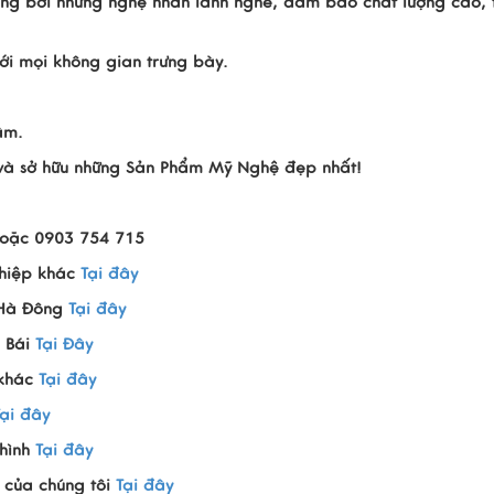
ng bởi những nghệ nhân lành nghề, đảm bảo chất lượng cao, t
i mọi không gian trưng bày.
âm.
n và sở hữu những Sản Phẩm Mỹ Nghệ đẹp nhất!
hoặc 0903 754 715
hiệp khác
Tại đây
 Hà Đông
Tại đây
 Bái
Tại Đây
 khác
Tại đây
Tại đây
hình
Tại đây
 của chúng tôi
Tại đây