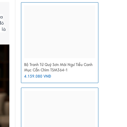
ỏa
đó
 là
Bộ Tranh Tứ Quý Sơn Mài Ngư Tiều Canh
Mục Cẩn Chìm TSM364-1
4.159.080 VNĐ