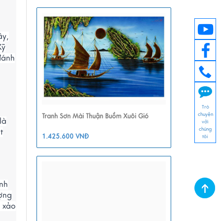
ây,
Kỹ
đánh
Trò
chuyện
Tranh Sơn Mài Thuận Buồm Xuôi Gió
là
với
chúng
t
1.425.600 VNĐ
tôi
inh
ượng
h xảo