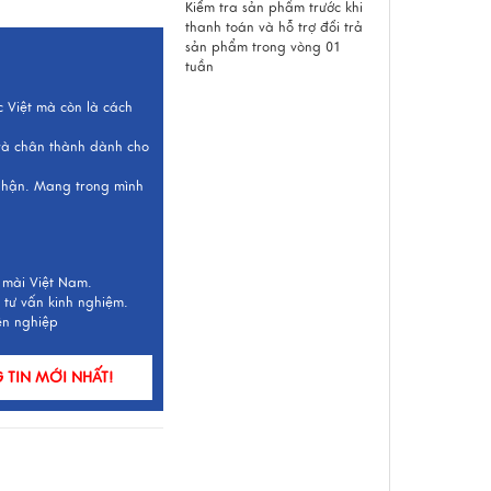
Kiểm tra sản phẩm trước khi
thanh toán và hỗ trợ đổi trả
sản phẩm trong vòng 01
tuần
c Việt mà còn là cách
 và chân thành dành cho
 nhận. Mang trong mình
 mài Việt Nam.
 tư vấn kinh nghiệm.
ên nghiệp
TIN MỚI NHẤT!