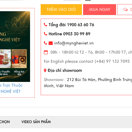
THÊM VÀO GIỎ
MUA NGAY
C
Tổng đài 1900 63 60 76
Hotline 0903 30 99 89
info@myngheviet.vn
08h - 18h00 từ T2 - T6, 8h00 - 17h00 T7, c
For English please contact (+84) 97 132 7095
Địa chỉ showroom
Showroow:
212 Bùi Tá Hán, Phường Bình Trưn
 Trực Thuộc
Minh, Việt Nam
 NGHỆ VIỆT
 CHỌN
VIDEO SẢN PHẨM