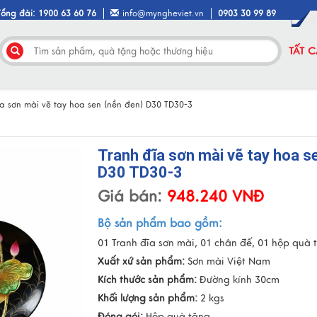
Tổng đài: 1900 63 60 76
info@myngheviet.vn
0903 30 99 89
TẤT 
ĩa sơn mài vẽ tay hoa sen (nền đen) D30 TD30-3
Tranh đĩa sơn mài vẽ tay hoa s
D30 TD30-3
Giá bán:
948.240 VNĐ
Bộ sản phẩm bao gồm:
01 Tranh đĩa sơn mài, 01 chân đế, 01 hộp quà 
Xuất xứ sản phẩm:
Sơn mài Việt Nam
Kích thước sản phẩm:
Đường kính 30cm
Khối lượng sản phẩm:
2 kgs
Đóng gói:
Hộp quà tặng