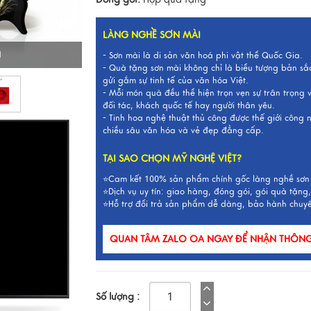
LÀNG NGHỀ SƠN MÀI
I
- Sơn mài là di sản văn hoá phi vật thể Quốc Gia.
- Quà tặng sơn mài không chỉ là biểu tượng bản sắ
gửi gắm sự tinh tế của văn hóa Việt.
- Mỗi món quà đều thể hiện trọn vẹn sự trân trọng
đối tác, khách quốc tế hay người thân yêu.
- Tinh hoa nghệ thuật thủ công được thế giới công
chiều sâu văn hóa và vẻ đẹp đẳng cấp.
TẠI SAO CHỌN MỸ NGHỆ VIỆT?
⭐Cam kết 100% sản phẩm chính gốc làng nghề sơn
⭐Dịch vụ uy tín: giao hàng, đóng gói, gói quà tặng,
⭐Hỗ trợ đổi trả sản phẩm dễ dàng, bảo hành chuy
QUAN TÂM ZALO OA NGAY ĐỂ NHẬN THÔNG 
Số lượng :