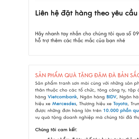
Liên hệ đặt hàng theo yêu cầu
Hãy nhanh tay nhắn cho chúng tôi qua số 
hỗ trợ thêm các thắc mắc của bạn nhé
SẢN PHẨM QUÀ TẶNG ĐẬM ĐÀ BẢN SẮ
Sản phẩm tranh sơn mài cùng với những sản p
thân thuộc cho các tổ chức, tông công ty, tập
hàng
Vietcombank
, Ngân hàng
BIDV
, Ngân h
hiệu xe
Mercesdes
, Thương hiệu xe
Toyota
, Tru
được những đơn hàng lớn trên
10.000 phần qu
vụ quà tặng doanh nghiệp mà chúng tôi đã thự
Chúng tôi cam kết: