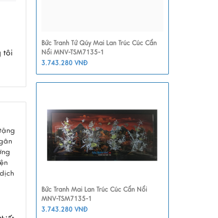
Bức Tranh Tứ Qúy Mai Lan Trúc Cúc Cẩn
 tôi
Nổi MNV-TSM7135-1
3.743.280 VNĐ
tặng
Ngân
ơng
iện
dịch
Bức Tranh Mai Lan Trúc Cúc Cẩn Nổi
MNV-TSM7135-1
3.743.280 VNĐ