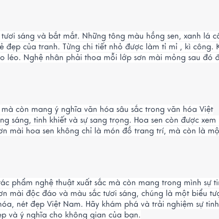
 tươi sáng và bắt mắt. Những tông màu hồng sen, xanh lá c
 đẹp của tranh. Từng chi tiết nhỏ được làm tỉ mỉ , kì công. 
héo léo. Nghệ nhân phải thoa mỗi lớp sơn mài mỏng sau đó 
 mà còn mang ý nghĩa văn hóa sâu sắc trong văn hóa Việt
ng sáng, tinh khiết và sự sang trọng. Hoa sen còn được xem 
n mài hoa sen không chỉ là món đồ trang trí, mà còn là mộ
 tác phẩm nghệ thuật xuất sắc mà còn mang trong mình sự t
 sơn mài độc đáo và màu sắc tươi sáng, chúng là một biểu t
hóa, nét đẹp Việt Nam. Hãy khám phá và trải nghiệm sự tin
ẹp và ý nghĩa cho không gian của bạn.