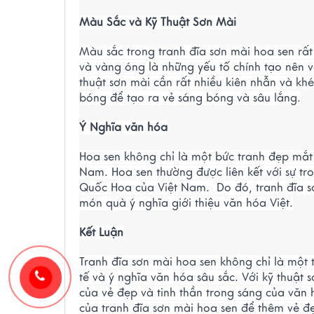
Màu Sắc và Kỹ Thuật Sơn Mài
Màu sắc trong tranh đĩa sơn mài hoa sen rất
và vàng óng là những yếu tố chính tạo nên vẻ
thuật sơn mài cần rất nhiều kiên nhẫn và k
bóng để tạo ra vẻ sáng bóng và sâu lắng.
Ý Nghĩa văn hóa
Hoa sen không chỉ là một bức tranh đẹp mắt
Nam. Hoa sen thường được liên kết với sự tro
Quốc Hoa của Việt Nam. Do đó, tranh đĩa sơ
món quà ý nghĩa giới thiệu văn hóa Việt.
Kết Luận
Tranh đĩa sơn mài hoa sen không chỉ là một
tế và ý nghĩa văn hóa sâu sắc. Với kỹ thuật
của vẻ đẹp và tinh thần trong sáng của văn 
của tranh đĩa sơn mài hoa sen để thêm vẻ đ