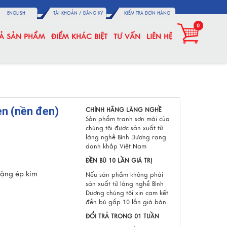
ENGLISH
TÀI KHOẢN /
ĐĂNG KÝ
KIỂM TRA ĐƠN HÀNG
0
CẢ SẢN PHẨM
ĐIỂM KHÁC BIỆT
TƯ VẤN
LIÊN HỆ
en (nền đen)
CHÍNH HÃNG LÀNG NGHỀ
Sản phẩm tranh sơn mài của
chúng tôi được sản xuất từ
làng nghề Bình Dương rạng
danh khắp Việt Nam
ĐỀN BÙ 10 LẦN GIÁ TRỊ
tặng ép kim
Nếu sản phẩm không phải
sản xuất từ làng nghề Bình
Dương chúng tôi xin cam kết
đền bù gấp 10 lần giá bán.
ĐỔI TRẢ TRONG 01 TUẦN