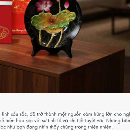
m linh sâu sắc, đã trở thành một nguồn cảm hứng lớn cho ngh
 hiện hoa sen với sự tinh tế và chi tiết tuyệt vời. Những bô
iác như bạn đang nhìn thấy chúng trong thiên nhiên.