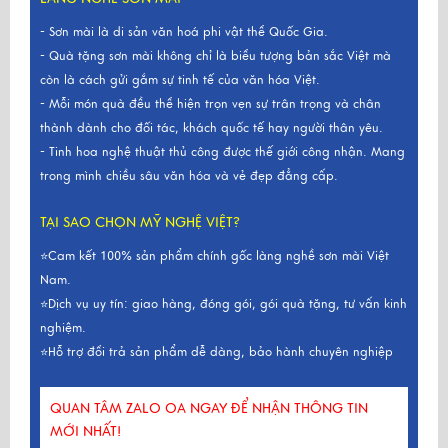
- Sơn mài là di sản văn hoá phi vật thể Quốc Gia.
- Quà tặng sơn mài không chỉ là biểu tượng bản sắc Việt mà
còn là cách gửi gắm sự tinh tế của văn hóa Việt.
- Mỗi món quà đều thể hiện trọn vẹn sự trân trọng và chân
thành dành cho đối tác, khách quốc tế hay người thân yêu.
- Tinh hoa nghệ thuật thủ công được thế giới công nhận. Mang
trong mình chiều sâu văn hóa và vẻ đẹp đẳng cấp.
TẠI SAO CHỌN MỸ NGHỆ VIỆT?
⭐Cam kết 100% sản phẩm chính gốc làng nghề sơn mài Việt
Nam.
⭐Dịch vụ uy tín: giao hàng, đóng gói, gói quà tặng, tư vấn kinh
nghiệm.
⭐Hỗ trợ đổi trả sản phẩm dễ dàng, bảo hành chuyên nghiệp
QUAN TÂM ZALO OA NGAY ĐỂ NHẬN THÔNG TIN
MỚI NHẤT!