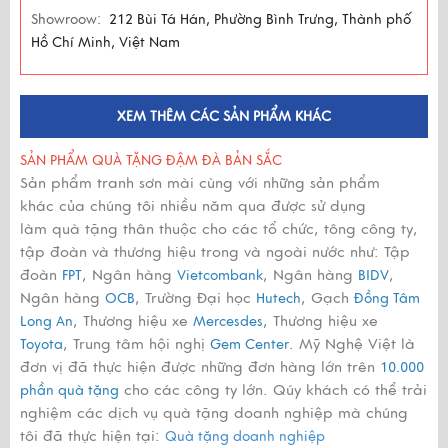
Showroow:
212 Bùi Tá Hán, Phường Bình Trưng, Thành phố
Hồ Chí Minh, Việt Nam
XEM THÊM CÁC SẢN PHẨM KHÁC
SẢN PHẨM QUÀ TẶNG ĐẬM ĐÀ BẢN SẮC
Sản phẩm tranh sơn mài cùng với những sản phẩm
khác của chúng tôi nhiều năm qua được sử dụng
làm quà tặng thân thuộc cho các tổ chức, tông công ty,
tập đoàn và thương hiệu trong và ngoài nước như: Tập
đoàn
, Ngân hàng
, Ngân hàng
,
FPT
Vietcombank
BIDV
Ngân hàng
, Trường Đại học
, Gạch
OCB
Hutech
Đồng Tâm
, Thương hiệu xe
, Thương hiệu xe
Long An
Mercesdes
, Trung tâm hội nghị
. Mỹ Nghệ Việt là
Toyota
Gem Center
đơn vị đã thực hiện được những đơn hàng lớn trên
10.000
cho các công ty lớn. Qúy khách có thể trải
phần quà tặng
nghiệm các dịch vụ quà tặng doanh nghiệp mà chúng
tôi đã thực hiện tại:
Quà tặng doanh nghiệp