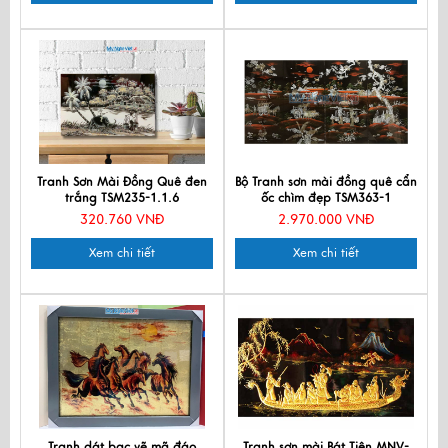
Tranh Sơn Mài Đồng Quê đen
Bộ Tranh sơn mài đồng quê cẩn
trắng TSM235-1.1.6
ốc chìm đẹp TSM363-1
320.760 VNĐ
2.970.000 VNĐ
Xem chi tiết
Xem chi tiết
Tranh dát bạc vẽ mã đáo
Tranh sơn mài Bát Tiên MNV-