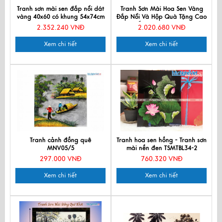
Tranh sơn mài sen đắp nổi dát
Tranh Sơn Mài Hoa Sen Vàng
vàng 40x60 có khung 54x74cm
Đắp Nổi Và Hộp Quà Tặng Cao
TSM571-1.11
Cấp TSMDH2838-2.1
2.352.240 VNĐ
2.020.680 VNĐ
Xem chi tiết
Xem chi tiết
Tranh cảnh đồng quê
Tranh hoa sen hồng - Tranh sơn
MNV05/5
mài nền đen TSMTBL34-2
297.000 VNĐ
760.320 VNĐ
Xem chi tiết
Xem chi tiết