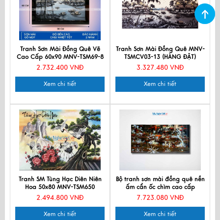
Tranh Sơn Mài Đồng Quê Vẽ
Tranh Sơn Mài Đồng Quê MNV-
Cao Cấp 60x90 MNV-TSM69-8
TSMCV03-13 (HÀNG ĐẶT)
2.732.400 VNĐ
3.327.480 VNĐ
Xem chi tiết
Xem chi tiết
Tranh SM Tùng Hạc Diên Niên
Bộ tranh sơn mài đồng quê nền
Hoa 50x80 MNV-TSM650
ấm cẩn ốc chìm cao cấp
TSM483-1
2.494.800 VNĐ
7.723.080 VNĐ
Xem chi tiết
Xem chi tiết