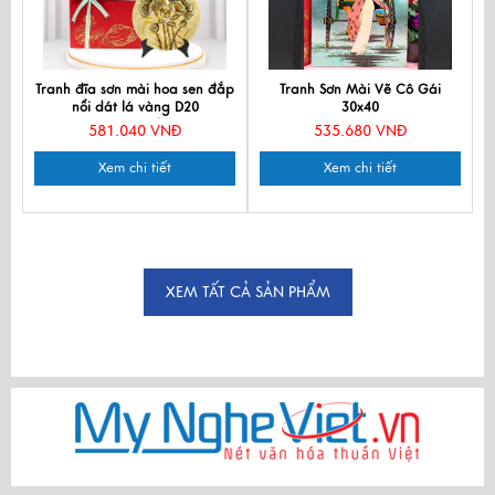
Tranh đĩa sơn mài hoa sen đắp
Tranh Sơn Mài Vẽ Cô Gái
nổi dát lá vàng D20
30x40
CBTD20SV/1-3
581.040 VNĐ
535.680 VNĐ
Xem chi tiết
Xem chi tiết
XEM TẤT CẢ SẢN PHẨM