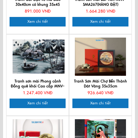
30x40cm có khung 35x45
SMA267(HÀNG ĐẶT)
TSM3545-1.8
891.000 VNĐ
1.664.280 VNĐ
Xem chi tiết
Xem chi tiết
Tranh sơn mài Phong cảnh
Tranh Sơn Mài Chợ Bến Thành
Đồng quê khói Cao cấp MNV-
Dát Vàng 35x35cm
SMMT01-4
MNVTBL005.1
1.247.400 VNĐ
926.640 VNĐ
Xem chi tiết
Xem chi tiết