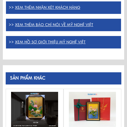
>>
XEM THÊM NHẬN XÉT KHÁCH HÀNG
>>
XEM THÊM BÁO CHÍ NÓI VỀ MỸ NGHỆ VIỆT
>>
XEM HỒ SƠ GIỚI THIỆU MỸ NGHỆ VIỆT
SẢN PHẨM KHÁC