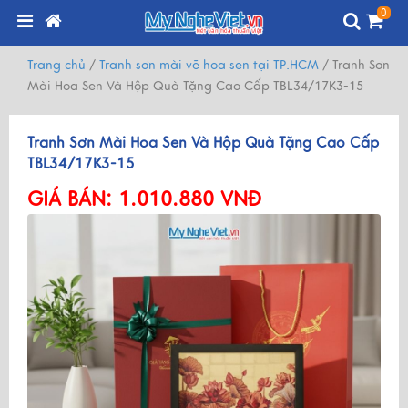
0
Trang chủ
/
Tranh sơn mài vẽ hoa sen tại TP.HCM
/
Tranh Sơn
Mài Hoa Sen Và Hộp Quà Tặng Cao Cấp TBL34/17K3-15
Tranh Sơn Mài Hoa Sen Và Hộp Quà Tặng Cao Cấp
TBL34/17K3-15
GIÁ BÁN:
1.010.880 VNĐ