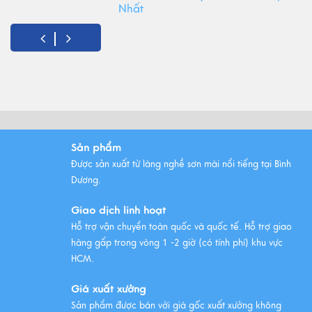
Nhất
Xem thêm
Top Tranh Treo Phòng Khách
Phong Thủy Được Yêu Thích Nhất
Xem thêm
Sản phẩm
Tất Tần Tật Về Tranh Thuận Buồm
Được sản xuất từ làng nghề sơn mài nổi tiếng tại Bình
Xuôi Gió: Ý Nghĩa Và Cách Treo
Dương.
Xem thêm
Giao dịch linh hoạt
Hỗ trợ vận chuyển toàn quốc và quốc tế. Hỗ trợ giao
hàng gấp trong vòng 1 -2 giờ (có tính phí) khu vực
HCM.
Giá xuất xưởng
Sản phẩm được bán với giá gốc xuất xưởng không