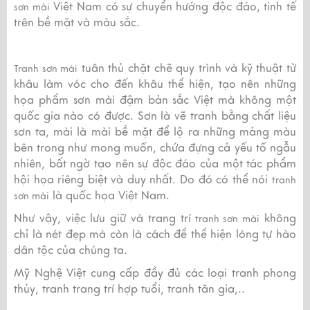
Việt Nam có sự chuyển hướng độc đáo, tinh tế
sơn mài
trên bề mặt và màu sắc.
tuân thủ chặt chẽ quy trình và kỹ thuật từ
Tranh sơn mài
khâu làm vóc cho đến khâu thể hiện, tạo nên những
họa phẩm sơn mài đậm bản sắc Việt mà không một
quốc gia nào có được. Sơn là vẽ tranh bằng chất liệu
sơn ta, mài là mài bề mặt để lộ ra những mảng màu
bên trong như mong muốn, chứa đựng cả yếu tố ngẫu
nhiên, bất ngờ tạo nên sự độc đáo của một tác phẩm
hội họa riêng biệt và duy nhất. Do đó có thể nói
tranh
là quốc họa Việt Nam.
sơn mài
Như vậy, việc lưu giữ và trang trí
không
tranh sơn mài
chỉ là nét đẹp mà còn là cách để thể hiện lòng tự hào
dân tộc của chúng ta.
Mỹ Nghệ Việt cung cấp đầy đủ các loại tranh phong
thủy, tranh trang trí hợp tuổi, tranh tân gia,..