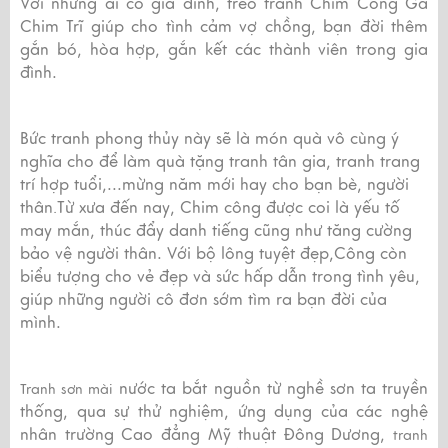
Với những ai có gia đình, treo tranh Chim Công Gà
Chim Trĩ giúp cho tình cảm vợ chồng, bạn đời thêm
gắn bó, hòa hợp, gắn kết các thành viên trong gia
đình.
Bức tranh phong thủy này sẽ là món quà vô cùng ý
nghĩa cho để làm quà tặng tranh tân gia, tranh trang
trí hợp tuổi,...mừng năm mới hay cho bạn bè, người
thân
Từ xưa đến nay, Chim công được coi là yếu tố
.
may mắn, thúc đẩy danh tiếng cũng như tăng cường
bảo vệ người thân. Với bộ lông tuyệt đẹp,Công còn
biểu tượng cho vẻ đẹp và sức hấp dẫn trong tình yêu,
giúp những người cô đơn sớm tìm ra bạn đời của
mình.
nước ta bắt nguồ
n từ nghề sơn ta truyền
Tranh sơn mài
thống, qua sự thử nghiệm, ứng dụng của các nghệ
nhân trường Cao đẳng Mỹ thuật Đông Dương,
tranh