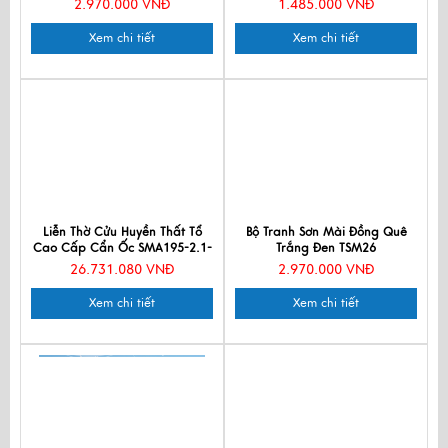
2.970.000 VNĐ
1.485.000 VNĐ
Xem chi tiết
Xem chi tiết
Liễn Thờ Cửu Huyền Thất Tổ
Bộ Tranh Sơn Mài Đồng Quê
Cao Cấp Cẩn Ốc SMA195-2.1-
Trắng Đen TSM26
2
26.731.080 VNĐ
2.970.000 VNĐ
Xem chi tiết
Xem chi tiết