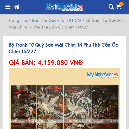
0
Trang chủ
/
Tranh Tứ Qúy - Tại TP.HCM
/
Bộ Tranh Tứ Quý Sơn
Mài Chim Trĩ Phu Thê Cẩn Ốc Chìm TSM27
Bộ Tranh Tứ Quý Sơn Mài Chim Trĩ Phu Thê Cẩn Ốc
Chìm TSM27
GIÁ BÁN:
4.159.080 VNĐ