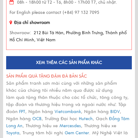
08h - 18h00 từ T2 - T6, 8h00 - 17h00 T7, chủ nhật.
For English please contact (+84) 97 132 7095
Địa chỉ showroom
Showroow:
212 Bùi Tá Hán, Phường Bình Trưng, Thành phố
Hồ Chí Minh, Việt Nam
XEM THÊM CÁC SẢN PHẨM KHÁC
SẢN PHẨM QUÀ TẶNG ĐẬM ĐÀ BẢN SẮC
Sản phẩm tranh sơn mài cùng với những sản phẩm
khác của chúng tôi nhiều năm qua được sử dụng
làm quà tặng thân thuộc cho các tổ chức, tông công ty,
tập đoàn và thương hiệu trong và ngoài nước như: Tập
đoàn
, Ngân hàng
, Ngân hàng
,
FPT
Vietcombank
BIDV
Ngân hàng
, Trường Đại học
, Gạch
OCB
Hutech
Đồng Tâm
, Thương hiệu xe
, Thương hiệu xe
Long An
Mercesdes
, Trung tâm hội nghị
. Mỹ Nghệ Việt là
Toyota
Gem Center