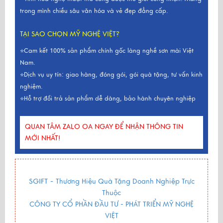
trong mình chiều sâu văn hóa và vẻ đẹp đẳng cấp.
TẠI SAO CHỌN MỸ NGHỆ VIỆT?
⭐Cam kết 100% sản phẩm chính gốc làng nghề sơn mài Việt
Nam.
⭐Dịch vụ uy tín: giao hàng, đóng gói, gói quà tặng, tư vấn kinh
nghiệm.
⭐Hỗ trợ đổi trả sản phẩm dễ dàng, bảo hành chuyên nghiệp
QUAN TÂM ZALO OA NGAY ĐỂ NHẬN THÔNG TIN
MỚI NHẤT!
SGIFT -
Thương Hiệu Quà Tặng Doanh Nghiệp Trực
Thuộc
CÔNG TY CỔ PHẦN ĐẦU TƯ - PHÁT TRIỂN MỸ NGHỆ
VIỆT