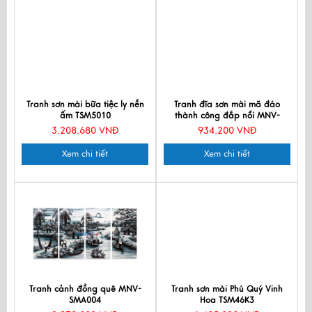
Tranh sơn mài bữa tiệc ly nền
Tranh đĩa sơn mài mã đáo
ấm TSM5010
thành công đắp nổi MNV-
TD358
3.208.680 VNĐ
934.200 VNĐ
Xem chi tiết
Xem chi tiết
Tranh cảnh đồng quê MNV-
Tranh sơn mài Phú Quý Vinh
SMA004
Hoa TSM46K3