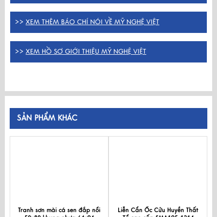
>>
XEM THÊM BÁO CHÍ NÓI VỀ MỸ NGHỆ VIỆT
>>
XEM HỒ SƠ GIỚI THIỆU MỸ NGHỆ VIỆT
SẢN PHẨM KHÁC
Tranh sơn mài cá sen đắp nổi
Liễn Cẩn Ốc Cửu Huyền Thất