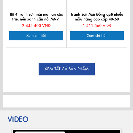
Bộ 4 tranh sơn mài mai lan cúc
Tranh Sơn Mài Đồng quê nhiều
trúc nền xanh cẩn nổi MNV-
mẫu hàng cao cấp 40x60
SMA250-1
MNV-TSM46_02
2.435.400 VNĐ
1.411.560 VNĐ
Xem chi tiết
Xem chi tiết
XEM TẤT CẢ SẢN PHẨM
VIDEO