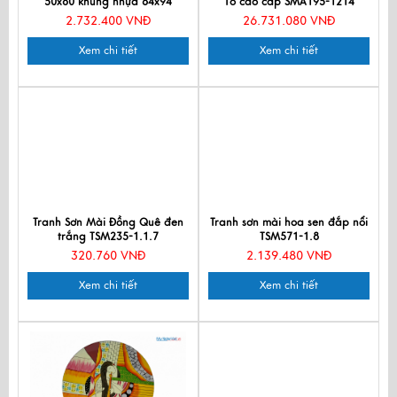
50x80 khung nhựa 64x94
Tổ cao cấp SMA195-1214
TSM693-3.1
2.732.400 VNĐ
26.731.080 VNĐ
Xem chi tiết
Xem chi tiết
Tranh Sơn Mài Đồng Quê đen
Tranh sơn mài hoa sen đắp nổi
trắng TSM235-1.1.7
TSM571-1.8
320.760 VNĐ
2.139.480 VNĐ
Xem chi tiết
Xem chi tiết