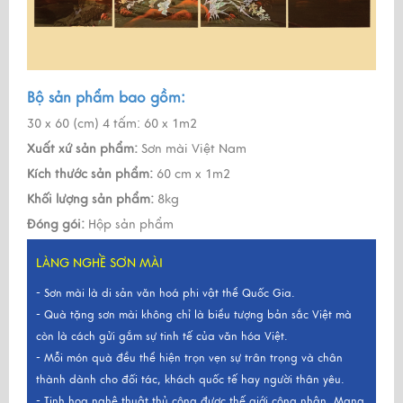
Bộ sản phẩm bao gồm:
30 x 60 (cm) 4 tấm: 60 x 1m2
Xuất xứ sản phẩm:
Sơn mài Việt Nam
Kích thước sản phẩm:
60 cm x 1m2
Khối lượng sản phẩm:
8kg
Đóng gói:
Hộp sản phẩm
LÀNG NGHỀ SƠN MÀI
- Sơn mài là di sản văn hoá phi vật thể Quốc Gia.
- Quà tặng sơn mài không chỉ là biểu tượng bản sắc Việt mà
còn là cách gửi gắm sự tinh tế của văn hóa Việt.
- Mỗi món quà đều thể hiện trọn vẹn sự trân trọng và chân
thành dành cho đối tác, khách quốc tế hay người thân yêu.
- Tinh hoa nghệ thuật thủ công được thế giới công nhận. Mang