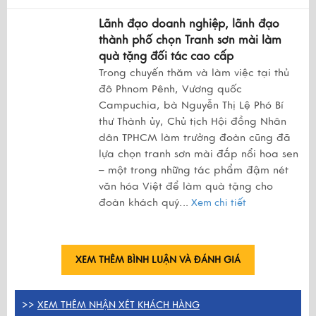
Lãnh đạo doanh nghiệp, lãnh đạo
thành phố chọn Tranh sơn mài làm
quà tặng đối tác cao cấp
Trong chuyến thăm và làm việc tại thủ
đô Phnom Pênh, Vương quốc
Campuchia, bà Nguyễn Thị Lệ Phó Bí
thư Thành ủy, Chủ tịch Hội đồng Nhân
dân TPHCM làm trưởng đoàn cũng đã
lựa chọn tranh sơn mài đắp nổi hoa sen
– một trong những tác phẩm đậm nét
văn hóa Việt để làm quà tặng cho
đoàn khách quý.
..
Xem chi tiết
XEM THÊM BÌNH LUẬN VÀ ĐÁNH GIÁ
>>
XEM THÊM NHẬN XÉT KHÁCH HÀNG