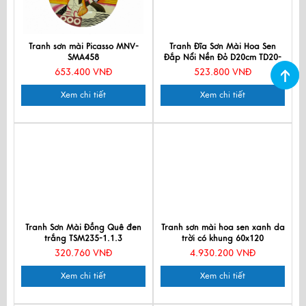
Tranh sơn mài Picasso MNV-
Tranh Đĩa Sơn Mài Hoa Sen
SMA458
Đắp Nổi Nền Đỏ D20cm TD20-
3.2
653.400 VNĐ
523.800 VNĐ
Xem chi tiết
Xem chi tiết
Tranh Sơn Mài Đồng Quê đen
Tranh sơn mài hoa sen xanh da
trắng TSM235-1.1.3
trời có khung 60x120
TSM60120K-HSNX
320.760 VNĐ
4.930.200 VNĐ
Xem chi tiết
Xem chi tiết