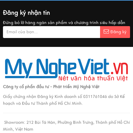
Đăng ký nhận tin
Đừng bỏ lỡ hàng ngàn sản phẩm và chương trình siêu hấp dẫn
Đăng ký
Công ty cổ phẩn đầu tư - Phát triển Mỹ Nghệ Việt
Giấy chứng nhận Đăng ký Kinh doanh số 0311761046 do Sở Kế
hoạch và Đầu tư Thành phố Hồ Chí Minh.
Showroom:
212 Bùi Tá Hán, Phường Bình Trưng, Thành phố Hồ Chí
Minh, Việt Nam