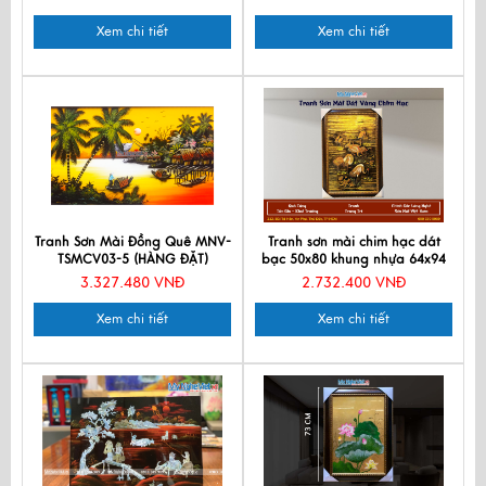
Xem chi tiết
Xem chi tiết
Tranh Sơn Mài Đồng Quê MNV-
Tranh sơn mài chim hạc dát
TSMCV03-5 (HÀNG ĐẶT)
bạc 50x80 khung nhựa 64x94
TSM693-3.2
3.327.480 VNĐ
2.732.400 VNĐ
Xem chi tiết
Xem chi tiết