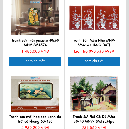
Tranh sơn mài picasso 40x60
Tranh Bốn Mùa Nhỏ MNV-
MNV-SMA374
SMA16 (HÀNG ĐẶT)
1.485.000 VNĐ
Liên hệ 090 330 9989
Xem chi tiết
Xem chi tiết
Tranh sơn mài hoa sen xanh da
Tranh SM Phố Cổ Đủ Mẫu
trời có khung 60x120
30x40 MNV-TSMTBL34pc
TSM60120K-HSNX
4.930.200 VNĐ
736.560 VNĐ