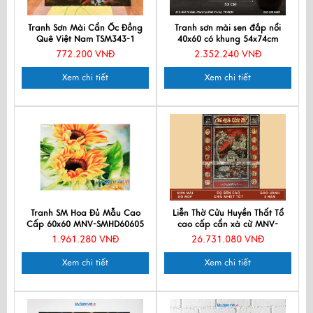
Tranh Sơn Mài Cẩn Ốc Đồng
Tranh sơn mài sen đắp nổi
Quê Việt Nam TSM343-1
40x60 có khung 54x74cm
TSM571-1.9
772.200 VNĐ
2.352.240 VNĐ
Xem chi tiết
Xem chi tiết
Tranh SM Hoa Đủ Mẫu Cao
Liễn Thờ Cửu Huyền Thất Tổ
Cấp 60x60 MNV-SMHD60605
cao cấp cẩn xà cừ MNV-
SMA195-125147
1.961.280 VNĐ
26.731.080 VNĐ
Xem chi tiết
Xem chi tiết