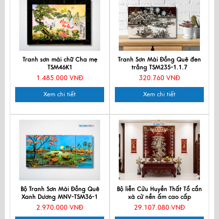
Tranh sơn mài chữ Cha mẹ
Tranh Sơn Mài Đồng Quê đen
TSM46K1
trắng TSM235-1.1.7
1.485.000 VNĐ
320.760 VNĐ
Xem chi tiết
Xem chi tiết
Bộ Tranh Sơn Mài Đồng Quê
Bộ liễn Cửu Huyền Thất Tổ cẩn
Xanh Dương MNV-TSM36-1
xà cừ nền ấm cao cấp
126x126cm
2.970.000 VNĐ
29.107.080 VNĐ