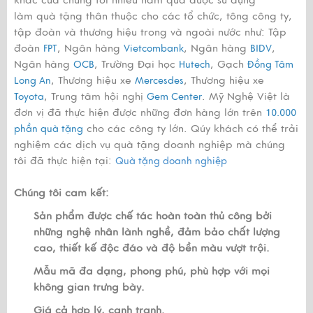
làm quà tặng thân thuộc cho các tổ chức, tông công ty,
tập đoàn và thương hiệu trong và ngoài nước như: Tập
đoàn
, Ngân hàng
, Ngân hàng
,
FPT
Vietcombank
BIDV
Ngân hàng
, Trường Đại học
, Gạch
OCB
Hutech
Đồng Tâm
, Thương hiệu xe
, Thương hiệu xe
Long An
Mercesdes
, Trung tâm hội nghị
. Mỹ Nghệ Việt là
Toyota
Gem Center
đơn vị đã thực hiện được những đơn hàng lớn trên
10.000
cho các công ty lớn. Qúy khách có thể trải
phần quà tặng
nghiệm các dịch vụ quà tặng doanh nghiệp mà chúng
tôi đã thực hiện tại:
Quà tặng doanh nghiệp
Chúng tôi cam kết:
Sản phẩm được chế tác hoàn toàn thủ công bởi
những nghệ nhân lành nghề, đảm bảo chất lượng
cao, thiết kế độc đáo và độ bền màu vượt trội.
Mẫu mã đa dạng, phong phú, phù hợp với mọi
không gian trưng bày.
Giá cả hợp lý, cạnh tranh.