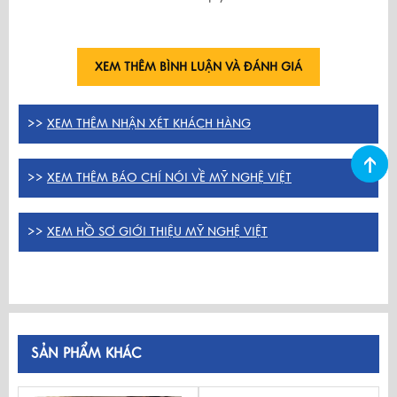
XEM THÊM BÌNH LUẬN VÀ ĐÁNH GIÁ
>>
XEM THÊM NHẬN XÉT KHÁCH HÀNG
>>
XEM THÊM BÁO CHÍ NÓI VỀ MỸ NGHỆ VIỆT
>>
XEM HỒ SƠ GIỚI THIỆU MỸ NGHỆ VIỆT
SẢN PHẨM KHÁC