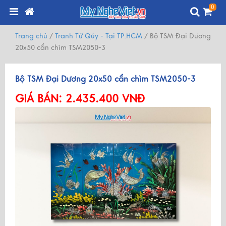
0
Trang chủ
/
Tranh Tứ Qúy - Tại TP.HCM
/
Bộ TSM Đại Dương
20x50 cẩn chìm TSM2050-3
Bộ TSM Đại Dương 20x50 cẩn chìm TSM2050-3
GIÁ BÁN:
2.435.400 VNĐ