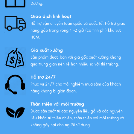
Tất Tần Tật Về Tranh Thuận Buồm
Dương.
Xuôi Gió: Ý Nghĩa Và Cách Treo
Giao dịch linh hoạt
Xem thêm
Hỗ trợ vận chuyển toàn quốc và quốc tế. Hỗ trợ giao
hàng gấp trong vòng 1 -2 giờ (có tính phí) khu vực
HCM.
Giá xuất xưởng
Sản phẩm được bán với giá gốc xuất xưởng không
qua trung gian nên rẻ hơn nhiều so với thị trường.
Hỗ trợ 24/7
Phục vụ 24/7 cho trải nghiệm mua sắm của khách
hàng không bị gián đoạn.
Thân thiện với môi trường
Được sản xuất từ các nguyên liệu gỗ và các nguyên
liệu khác từ thiên nhiên, thân thiện với môi trường và
không gây hại cho người sử dụng.