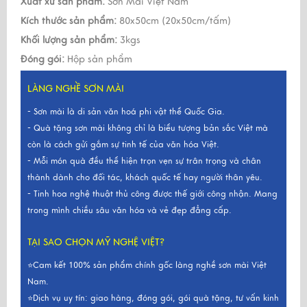
Xuất xứ sản phẩm:
Sơn Mài Việt Nam
Kích thước sản phẩm:
80x50cm (20x50cm/tấm)
Khối lượng sản phẩm:
3kgs
Đóng gói:
Hộp sản phẩm
LÀNG NGHỀ SƠN MÀI
- Sơn mài là di sản văn hoá phi vật thể Quốc Gia.
- Quà tặng sơn mài không chỉ là biểu tượng bản sắc Việt mà
còn là cách gửi gắm sự tinh tế của văn hóa Việt.
- Mỗi món quà đều thể hiện trọn vẹn sự trân trọng và chân
thành dành cho đối tác, khách quốc tế hay người thân yêu.
- Tinh hoa nghệ thuật thủ công được thế giới công nhận. Mang
trong mình chiều sâu văn hóa và vẻ đẹp đẳng cấp.
TẠI SAO CHỌN MỸ NGHỆ VIỆT?
⭐Cam kết 100% sản phẩm chính gốc làng nghề sơn mài Việt
Nam.
⭐Dịch vụ uy tín: giao hàng, đóng gói, gói quà tặng, tư vấn kinh