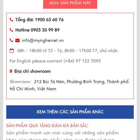
MUA SẢN PHẨM NÀY
Tổng đài 1900 63 60 76
Hotline 0903 30 99 89
info@myngheviet.vn
08h - 18h00 từ T2 - T6, 8h00 - 17h00 T7, chủ nhật.
For English please contact (+84) 97 132 7095
Địa chỉ showroom
Showroow:
212 Bùi Tá Hán, Phường Bình Trưng, Thành phố
Hồ Chí Minh, Việt Nam
XEM THÊM CÁC SẢN PHẨM KHÁC
SẢN PHẨM QUÀ TẶNG ĐẬM ĐÀ BẢN SẮC
Sản phẩm tranh sơn mài cùng với những sản phẩm
khác của chúng tôi nhiều năm qua được sử dụng