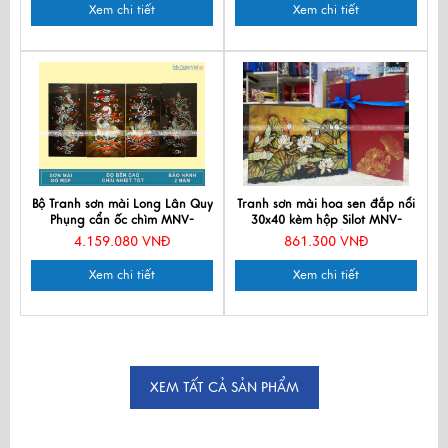
Xem chi tiết
Xem chi tiết
Bộ Tranh sơn mài Long Lân Quy
Tranh sơn mài hoa sen đắp nổi
Phụng cẩn ốc chìm MNV-
30x40 kèm hộp Silot MNV-
TSM367-11
TBL24/3
4.159.080 VNĐ
861.300 VNĐ
Xem chi tiết
Xem chi tiết
XEM TẤT CẢ SẢN PHẨM