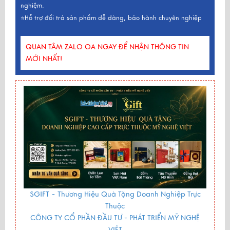
nghiệm.
⭐Hỗ trợ đổi trả sản phẩm dễ dàng, bảo hành chuyên nghiệp
QUAN TÂM ZALO OA NGAY ĐỂ NHẬN THÔNG TIN
MỚI NHẤT!
SGIFT -
Thương Hiệu Quà Tặng Doanh Nghiệp Trực
Thuộc
CÔNG TY CỔ PHẦN ĐẦU TƯ - PHÁT TRIỂN MỸ NGHỆ
VIỆT