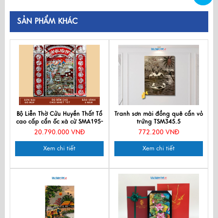
SẢN PHẨM KHÁC
Bộ Liễn Thờ Cửu Huyền Thất Tổ
Tranh sơn mài đồng quê cẩn vỏ
cao cấp cẩn ốc xà cừ SMA195-
trứng TSM345.5
12
20.790.000 VNĐ
772.200 VNĐ
Xem chi tiết
Xem chi tiết