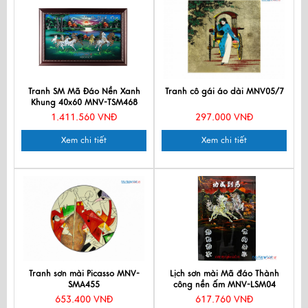
Tranh SM Mã Đáo Nền Xanh
Tranh cô gái áo dài MNV05/7
Khung 40x60 MNV-TSM468
1.411.560 VNĐ
297.000 VNĐ
Xem chi tiết
Xem chi tiết
Tranh sơn mài Picasso MNV-
Lịch sơn mài Mã đáo Thành
SMA455
công nền ấm MNV-LSM04
653.400 VNĐ
617.760 VNĐ