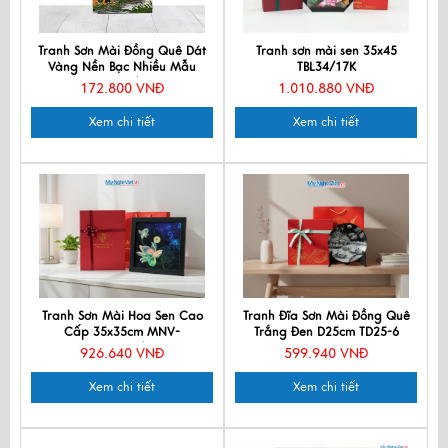
Tranh Sơn Mài Đồng Quê Dát
Tranh sơn mài sen 35x45
Vàng Nền Bạc Nhiều Mẫu
TBL34/17K
TSM231/1-4
172.800 VNĐ
1.010.880 VNĐ
Xem chi tiết
Xem chi tiết
Tranh Sơn Mài Hoa Sen Cao
Tranh Đĩa Sơn Mài Đồng Quê
Cấp 35x35cm MNV-
Trắng Đen D25cm TD25-6
TSM3535/18
926.640 VNĐ
599.940 VNĐ
Xem chi tiết
Xem chi tiết