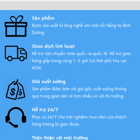
Xem thêm
Sản phẩm
Được sản xuất từ làng nghề sơn mài nổi tiếng tại Bình
Tất Tần Tật Về Tranh Thuận Buồm
Dương.
Xuôi Gió: Ý Nghĩa Và Cách Treo
Giao dịch linh hoạt
Xem thêm
Hỗ trợ vận chuyển toàn quốc và quốc tế. Hỗ trợ giao
hàng gấp trong vòng 1 -2 giờ (có tính phí) khu vực
HCM.
Giá xuất xưởng
Sản phẩm được bán với giá gốc xuất xưởng không
qua trung gian nên rẻ hơn nhiều so với thị trường.
Hỗ trợ 24/7
Phục vụ 24/7 cho trải nghiệm mua sắm của khách
hàng không bị gián đoạn.
Thân thiện với môi trường