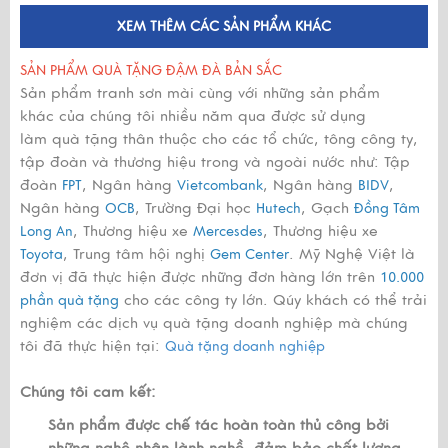
XEM THÊM CÁC SẢN PHẨM KHÁC
SẢN PHẨM QUÀ TẶNG ĐẬM ĐÀ BẢN SẮC
Sản phẩm tranh sơn mài cùng với những sản phẩm
khác của chúng tôi nhiều năm qua được sử dụng
làm quà tặng thân thuộc cho các tổ chức, tông công ty,
tập đoàn và thương hiệu trong và ngoài nước như: Tập
đoàn
, Ngân hàng
, Ngân hàng
,
FPT
Vietcombank
BIDV
Ngân hàng
, Trường Đại học
, Gạch
OCB
Hutech
Đồng Tâm
, Thương hiệu xe
, Thương hiệu xe
Long An
Mercesdes
, Trung tâm hội nghị
. Mỹ Nghệ Việt là
Toyota
Gem Center
đơn vị đã thực hiện được những đơn hàng lớn trên
10.000
cho các công ty lớn. Qúy khách có thể trải
phần quà tặng
nghiệm các dịch vụ quà tặng doanh nghiệp mà chúng
tôi đã thực hiện tại:
Quà tặng doanh nghiệp
Chúng tôi cam kết:
Sản phẩm được chế tác hoàn toàn thủ công bởi