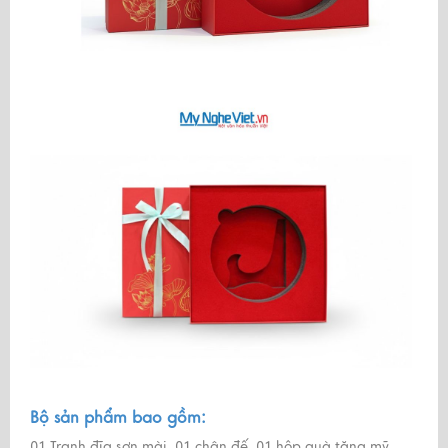
Bộ sản phẩm bao gồm:
01 Tranh đĩa sơn mài, 01 chân đế, 01 hộp quà tặng mỹ