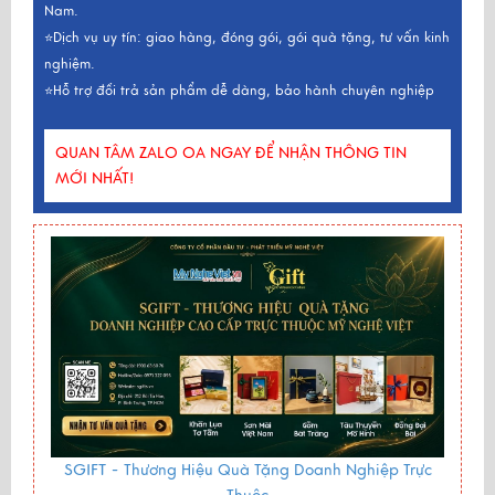
Nam.
⭐Dịch vụ uy tín: giao hàng, đóng gói, gói quà tặng, tư vấn kinh
nghiệm.
⭐Hỗ trợ đổi trả sản phẩm dễ dàng, bảo hành chuyên nghiệp
QUAN TÂM ZALO OA NGAY ĐỂ NHẬN THÔNG TIN
MỚI NHẤT!
SGIFT -
Thương Hiệu Quà Tặng Doanh Nghiệp Trực