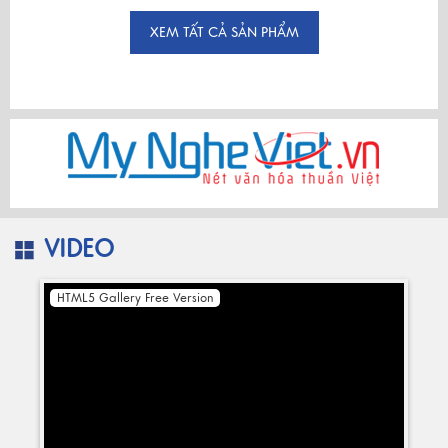
XEM TẤT CẢ SẢN PHẨM
VIDEO
HTML5 Gallery Free Version