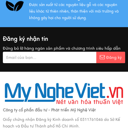
Được sản xuất từ các nguyên liệu gỗ và các nguyên
liệu khác từ thiên nhiên, thân thiện với môi trường và
không gây hại cho người sử dụng.
Đăng ký nhận tin
Đừng bỏ lỡ hàng ngàn sản phẩm và chương trình siêu hấp dẫn
Đăng ký
Công ty cổ phẩn đầu tư - Phát triển Mỹ Nghệ Việt
Giấy chứng nhận Đăng ký Kinh doanh số 0311761046 do Sở Kế
hoạch và Đầu tư Thành phố Hồ Chí Minh.