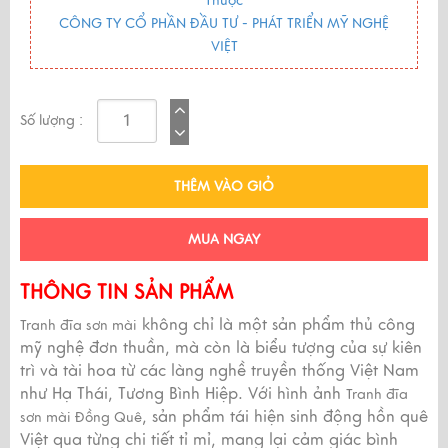
Thuộc
CÔNG TY CỔ PHẦN ĐẦU TƯ - PHÁT TRIỂN MỸ NGHỆ
VIỆT
Số lượng :
THÊM VÀO GIỎ
MUA NGAY
THÔNG TIN SẢN PHẨM
không chỉ là một sản phẩm thủ công
Tranh đĩa sơn mài
mỹ nghệ đơn thuần, mà còn là biểu tượng của sự kiên
trì và tài hoa từ các làng nghề truyền thống Việt Nam
như Hạ Thái, Tương Bình Hiệp. Với hình ảnh
Tranh đĩa
, sản phẩm tái hiện sinh động hồn quê
sơn mài Đồng Quê
Việt qua từng chi tiết tỉ mỉ, mang lại cảm giác bình