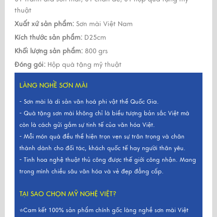
thuật
Xuất xứ sản phẩm:
Sơn mài Việt Nam
Kích thước sản phẩm:
D25cm
Khối lượng sản phẩm:
800 grs
Đóng gói:
Hộp quà tặng mỹ thuật
LÀNG NGHỀ SƠN MÀI
- Sơn mài là di sản văn hoá phi vật thể Quốc Gia.
- Quà tặng sơn mài không chỉ là biểu tượng bản sắc Việt mà
còn là cách gửi gắm sự tinh tế của văn hóa Việt.
- Mỗi món quà đều thể hiện trọn vẹn sự trân trọng và chân
thành dành cho đối tác, khách quốc tế hay người thân yêu.
- Tinh hoa nghệ thuật thủ công được thế giới công nhận. Mang
trong mình chiều sâu văn hóa và vẻ đẹp đẳng cấp.
TẠI SAO CHỌN MỸ NGHỆ VIỆT?
⭐Cam kết 100% sản phẩm chính gốc làng nghề sơn mài Việt