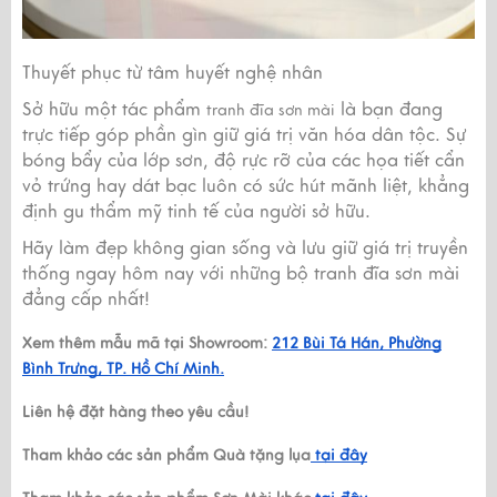
Thuyết phục từ tâm huyết nghệ nhân
Sở hữu một tác phẩm
là bạn đang
tranh đĩa sơn mài
trực tiếp góp phần gìn giữ giá trị văn hóa dân tộc. Sự
bóng bẩy của lớp sơn, độ rực rỡ của các họa tiết cẩn
vỏ trứng hay dát bạc luôn có sức hút mãnh liệt, khẳng
định gu thẩm mỹ tinh tế của người sở hữu.
Hãy làm đẹp không gian sống và lưu giữ giá trị truyền
thống ngay hôm nay với những bộ tranh đĩa sơn mài
đẳng cấp nhất!
Xem thêm mẫu mã tại Showroom:
212 Bùi Tá Hán, Phường
Bình Trưng, TP. Hồ Chí Minh.
Liên hệ đặt hàng theo yêu cầu!
Tham khảo các sản phẩm Quà tặng lụa
 tại đây