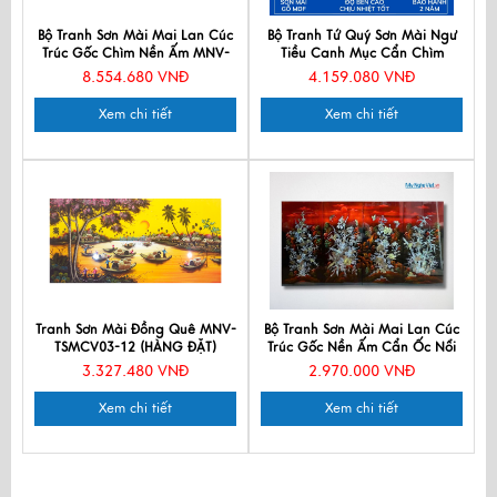
Bộ Tranh Sơn Mài Mai Lan Cúc
Bộ Tranh Tứ Quý Sơn Mài Ngư
Trúc Gốc Chìm Nền Ấm MNV-
Tiều Canh Mục Cẩn Chìm
TSM5105C-1
TSM364-1
8.554.680 VNĐ
4.159.080 VNĐ
Xem chi tiết
Xem chi tiết
Tranh Sơn Mài Đồng Quê MNV-
Bộ Tranh Sơn Mài Mai Lan Cúc
TSMCV03-12 (HÀNG ĐẶT)
Trúc Gốc Nền Ấm Cẩn Ốc Nổi
TSM365
3.327.480 VNĐ
2.970.000 VNĐ
Xem chi tiết
Xem chi tiết