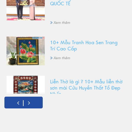
QUỐC TẾ
Xem thêm
10+ Mẫu Tranh Hoa Sen Trang
Trí Cao Cấp
Xem thêm
Liễn Thờ là gì ? 10+ Mẫu liễn thờ
sơn mài Cửu Huyền Thất Tổ Đẹp
Nhất
Xem thêm
Top Tranh Treo Phòng Khách
Phong Thủy Được Yêu Thích Nhất