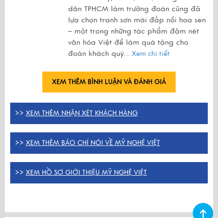
dân TPHCM làm trưởng đoàn cũng đã
lựa chọn tranh sơn mài đắp nổi hoa sen
– một trong những tác phẩm đậm nét
văn hóa Việt để làm quà tặng cho
đoàn khách quý.
..
Xem chi tiết
XEM THÊM BÌNH LUẬN VÀ ĐÁNH GIÁ
>>
XEM THÊM NHẬN XÉT KHÁCH HÀNG
>>
XEM THÊM BÁO CHÍ NÓI VỀ MỸ NGHỆ VIỆT
>>
XEM HỒ SƠ GIỚI THIỆU MỸ NGHỆ VIỆT