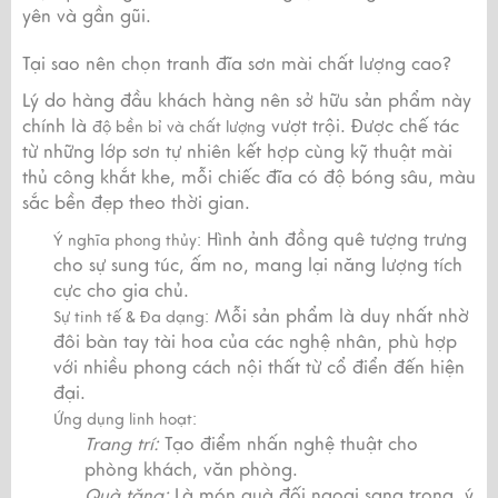
yên và gần gũi.
Tại sao nên chọn tranh đĩa sơn mài chất lượng cao?
Lý do hàng đầu khách hàng nên sở hữu sản phẩm này
chính là
vượt trội. Được chế tác
độ bền bỉ và chất lượng
từ những lớp sơn tự nhiên kết hợp cùng kỹ thuật mài
thủ công khắt khe, mỗi chiếc đĩa có độ bóng sâu, màu
sắc bền đẹp theo thời gian.
Hình ảnh đồng quê tượng trưng
Ý nghĩa phong thủy:
cho sự sung túc, ấm no, mang lại năng lượng tích
cực cho gia chủ.
Mỗi sản phẩm là duy nhất nhờ
Sự tinh tế & Đa dạng:
đôi bàn tay tài hoa của các nghệ nhân, phù hợp
với nhiều phong cách nội thất từ cổ điển đến hiện
đại.
Ứng dụng linh hoạt:
Trang trí:
Tạo điểm nhấn nghệ thuật cho
phòng khách, văn phòng.
Quà tặng:
Là món quà đối ngoại sang trọng, ý