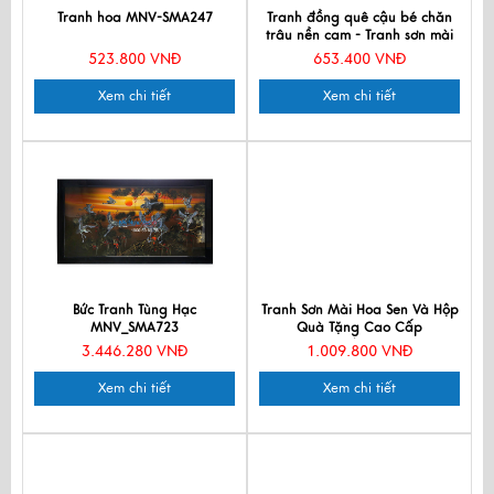
Tranh hoa MNV-SMA247
Tranh đồng quê cậu bé chăn
trâu nền cam - Tranh sơn mài
TSMTBL343-2
523.800 VNĐ
653.400 VNĐ
Xem chi tiết
Xem chi tiết
Bức Tranh Tùng Hạc
Tranh Sơn Mài Hoa Sen Và Hộp
MNV_SMA723
Quà Tặng Cao Cấp
TBL34/17K3-14
3.446.280 VNĐ
1.009.800 VNĐ
Xem chi tiết
Xem chi tiết