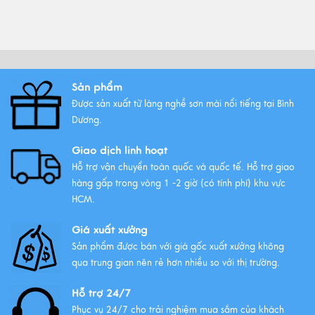
Top Tranh Treo Phòng Khách
Phong Thủy Được Yêu Thích Nhất
Xem thêm
Sản phẩm
Tất Tần Tật Về Tranh Thuận Buồm
Được sản xuất từ làng nghề sơn mài nổi tiếng tại Bình
Xuôi Gió: Ý Nghĩa Và Cách Treo
Dương.
Xem thêm
Giao dịch linh hoạt
Hỗ trợ vận chuyển toàn quốc và quốc tế. Hỗ trợ giao
hàng gấp trong vòng 1 -2 giờ (có tính phí) khu vực
HCM.
Giá xuất xưởng
Sản phẩm được bán với giá gốc xuất xưởng không
qua trung gian nên rẻ hơn nhiều so với thị trường.
Hỗ trợ 24/7
Phục vụ 24/7 cho trải nghiệm mua sắm của khách