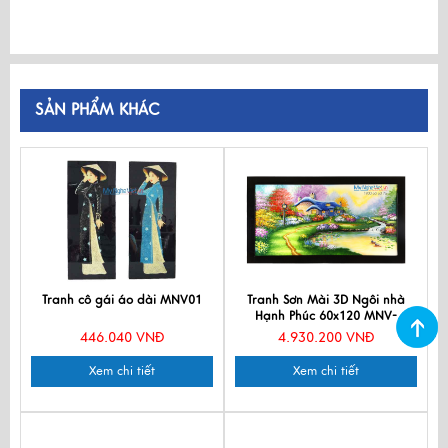
SẢN PHẨM KHÁC
Tranh cô gái áo dài MNV01
Tranh Sơn Mài 3D Ngôi nhà
Hạnh Phúc 60x120 MNV-
SMH3D7131
446.040 VNĐ
4.930.200 VNĐ
Xem chi tiết
Xem chi tiết