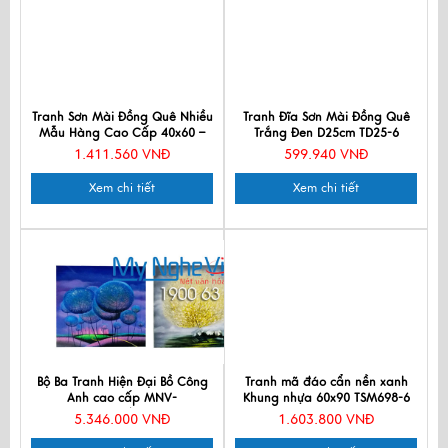
Tranh Sơn Mài Đồng Quê Nhiều
Tranh Đĩa Sơn Mài Đồng Quê
Mẫu Hàng Cao Cấp 40x60 –
Trắng Đen D25cm TD25-6
MNV-TSM46_08
1.411.560 VNĐ
599.940 VNĐ
Xem chi tiết
Xem chi tiết
Bộ Ba Tranh Hiện Đại Bồ Công
Tranh mã đáo cẩn nền xanh
Anh cao cấp MNV-
Khung nhựa 60x90 TSM698-6
SMH04/6060
5.346.000 VNĐ
1.603.800 VNĐ