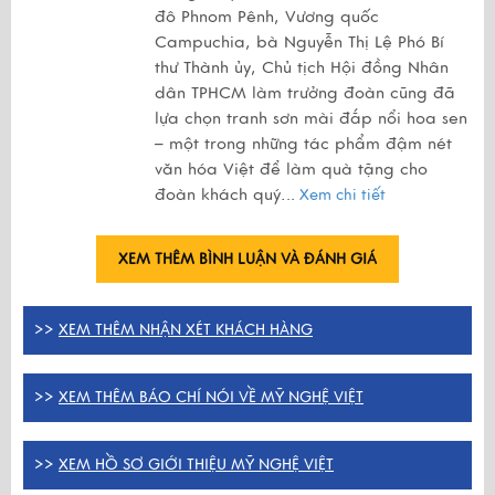
đô Phnom Pênh, Vương quốc
Campuchia, bà Nguyễn Thị Lệ Phó Bí
thư Thành ủy, Chủ tịch Hội đồng Nhân
dân TPHCM làm trưởng đoàn cũng đã
lựa chọn tranh sơn mài đắp nổi hoa sen
– một trong những tác phẩm đậm nét
văn hóa Việt để làm quà tặng cho
đoàn khách quý.
..
Xem chi tiết
XEM THÊM BÌNH LUẬN VÀ ĐÁNH GIÁ
>>
XEM THÊM NHẬN XÉT KHÁCH HÀNG
>>
XEM THÊM BÁO CHÍ NÓI VỀ MỸ NGHỆ VIỆT
>>
XEM HỒ SƠ GIỚI THIỆU MỸ NGHỆ VIỆT