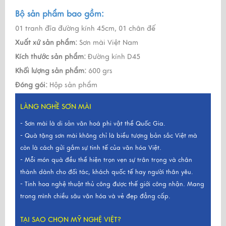
Bộ sản phẩm bao gồm:
01 tranh đĩa đường kính 45cm, 01 chân đế
Xuất xứ sản phẩm:
Sơn mài Việt Nam
Kích thước sản phẩm:
Đường kính D45
Khối lượng sản phẩm:
600 grs
Đóng gói:
Hộp sản phẩm
LÀNG NGHỀ SƠN MÀI
- Sơn mài là di sản văn hoá phi vật thể Quốc Gia.
- Quà tặng sơn mài không chỉ là biểu tượng bản sắc Việt mà
còn là cách gửi gắm sự tinh tế của văn hóa Việt.
- Mỗi món quà đều thể hiện trọn vẹn sự trân trọng và chân
thành dành cho đối tác, khách quốc tế hay người thân yêu.
- Tinh hoa nghệ thuật thủ công được thế giới công nhận. Mang
trong mình chiều sâu văn hóa và vẻ đẹp đẳng cấp.
TẠI SAO CHỌN MỸ NGHỆ VIỆT?