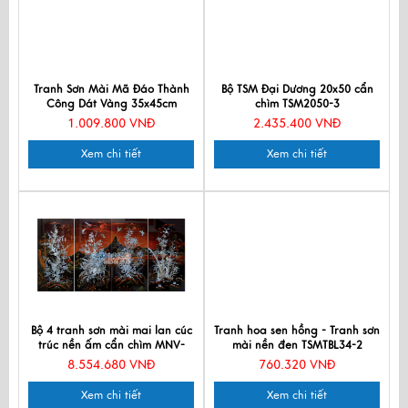
Tranh Sơn Mài Mã Đáo Thành
Bộ TSM Đại Dương 20x50 cẩn
Công Dát Vàng 35x45cm
chìm TSM2050-3
TSM3545-1.8
1.009.800 VNĐ
2.435.400 VNĐ
Xem chi tiết
Xem chi tiết
Bộ 4 tranh sơn mài mai lan cúc
Tranh hoa sen hồng - Tranh sơn
trúc nền ấm cẩn chìm MNV-
mài nền đen TSMTBL34-2
TSM5105C-1
8.554.680 VNĐ
760.320 VNĐ
Xem chi tiết
Xem chi tiết