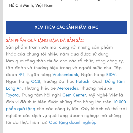
Hồ Chí Minh, Việt Nam
XEM THÊM CÁC SẢN PHẨM KHÁC
SẢN PHẨM QUÀ TẶNG ĐẬM ĐÀ BẢN SẮC
Sản phẩm tranh sơn mài cùng với những sản phẩm
khác của chúng tôi nhiều năm qua được sử dụng
làm quà tặng thân thuộc cho các tổ chức, tông công ty,
tập đoàn và thương hiệu trong và ngoài nước như: Tập
đoàn
, Ngân hàng
, Ngân hàng
,
FPT
Vietcombank
BIDV
Ngân hàng
, Trường Đại học
, Gạch
OCB
Hutech
Đồng Tâm
, Thương hiệu xe
, Thương hiệu xe
Long An
Mercesdes
, Trung tâm hội nghị
. Mỹ Nghệ Việt là
Toyota
Gem Center
đơn vị đã thực hiện được những đơn hàng lớn trên
10.000
cho các công ty lớn. Qúy khách có thể trải
phần quà tặng
nghiệm các dịch vụ quà tặng doanh nghiệp mà chúng
tôi đã thực hiện tại:
Quà tặng doanh nghiệp