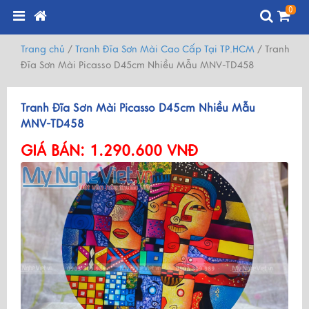
0
Trang chủ
/
Tranh Đĩa Sơn Mài Cao Cấp Tại TP.HCM
/
Tranh
Đĩa Sơn Mài Picasso D45cm Nhiều Mẫu MNV-TD458
Tranh Đĩa Sơn Mài Picasso D45cm Nhiều Mẫu
MNV-TD458
GIÁ BÁN:
1.290.600 VNĐ