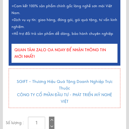
⭐Cam kết 100% sản phẩm chính gốc làng nghề sơn mài Việt
Nam.
⭐Dịch vụ uy tín: giao hàng, đóng gói, gói quà tặng, tư vấn kinh
nghiệm.
⭐Hỗ trợ đổi trả sản phẩm dễ dàng, bảo hành chuyên nghiệp
QUAN TÂM ZALO OA NGAY ĐỂ NHẬN THÔNG TIN
MỚI NHẤT!
SGIFT -
Thương Hiệu Quà Tặng Doanh Nghiệp Trực
Thuộc
CÔNG TY CỔ PHẦN ĐẦU TƯ - PHÁT TRIỂN MỸ NGHỆ
VIỆT
Số lượng :