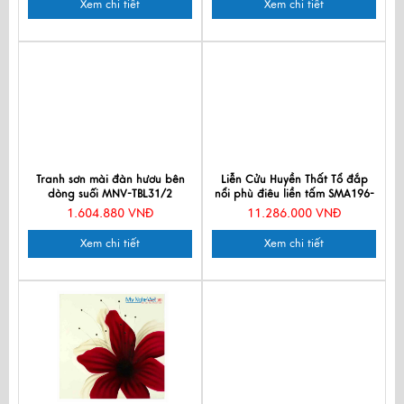
Xem chi tiết
Xem chi tiết
Tranh sơn mài đàn hươu bên
Liễn Cửu Huyền Thất Tổ đắp
dòng suối MNV-TBL31/2
nổi phù điêu liền tấm SMA196-
1212.1
1.604.880 VNĐ
11.286.000 VNĐ
Xem chi tiết
Xem chi tiết