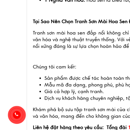
Ý Nghĩa Văn Hóa:
 Hoa sen là biểu tư
Tại Sao Nên Chọn Tranh Sơn Mài Hoa Sen
Tranh sơn mài hoa sen đắp nổi không chỉ
văn hóa và nghệ thuật truyền thống. Với v
nổi xứng đáng là sự lựa chọn hoàn hảo đ
Chúng tôi cam kết:
Sản phẩm được chế tác hoàn toàn thủ
Mẫu mã đa dạng, phong phú, phù hợp
Giá cả hợp lý, cạnh tranh.
Dịch vụ khách hàng chuyên nghiệp, t
Khám phá bộ sưu tập tranh sơn mài của ch
và văn hóa, mang đến cho không gian của
Liên hệ đặt hàng theo yêu cầu: Tổng đài