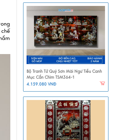
rong
 chế
phẩm
Bộ Tranh Tứ Quý Sơn Mài Ngư Tiều Canh
Mục Cẩn Chìm TSM364-1
4.159.080 VNĐ