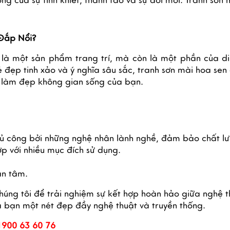
ợng của sự tinh khiết, thanh tao và sự đổi mới. Tranh s
 Đắp Nổi?
 là một sản phẩm trang trí, mà còn là một phần của di
ẻ đẹp tinh xảo và ý nghĩa sâu sắc, tranh sơn mài hoa se
ể làm đẹp không gian sống của bạn.
 công bởi những nghệ nhân lành nghề, đảm bảo chất lượ
 với nhiều mục đích sử dụng.
ận tâm.
úng tôi để trải nghiệm sự kết hợp hoàn hảo giữa nghệ t
 bạn một nét đẹp đầy nghệ thuật và truyền thống.
1900 63 60 76