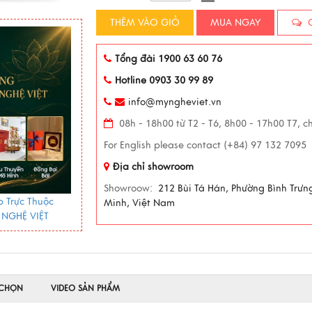
THÊM VÀO GIỎ
MUA NGAY
C
Tổng đài 1900 63 60 76
Hotline 0903 30 99 89
info@myngheviet.vn
08h - 18h00 từ T2 - T6, 8h00 - 17h00 T7, c
For English please contact (+84) 97 132 7095
Địa chỉ showroom
Showroow:
212 Bùi Tá Hán, Phường Bình Trưn
 Trực Thuộc
Minh, Việt Nam
 NGHỆ VIỆT
 CHỌN
VIDEO SẢN PHẨM