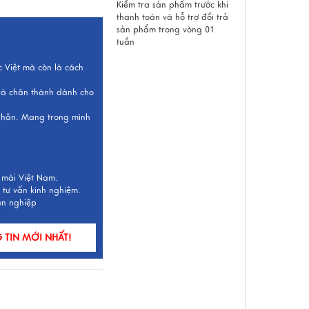
Kiểm tra sản phẩm trước khi
thanh toán và hỗ trợ đổi trả
sản phẩm trong vòng 01
tuần
c Việt mà còn là cách
 và chân thành dành cho
 nhận. Mang trong mình
 mài Việt Nam.
 tư vấn kinh nghiệm.
ên nghiệp
TIN MỚI NHẤT!