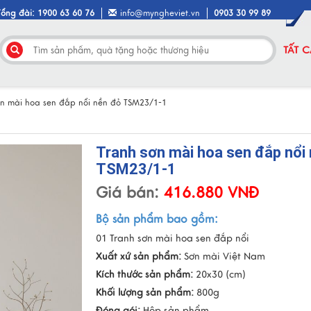
Tổng đài: 1900 63 60 76
info@myngheviet.vn
0903 30 99 89
TẤT 
ơn mài hoa sen đắp nổi nền đỏ TSM23/1-1
Tranh sơn mài hoa sen đắp nổi
TSM23/1-1
Giá bán:
416.880 VNĐ
Bộ sản phẩm bao gồm:
01 Tranh sơn mài hoa sen đắp nổi
Xuất xứ sản phẩm:
Sơn mài Việt Nam
Kích thước sản phẩm:
20x30 (cm)
Khối lượng sản phẩm:
800g
Đóng gói:
Hộp sản phẩm