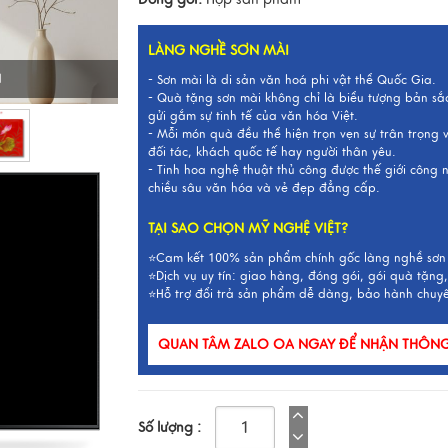
LÀNG NGHỀ SƠN MÀI
I
- Sơn mài là di sản văn hoá phi vật thể Quốc Gia.
- Quà tặng sơn mài không chỉ là biểu tượng bản sắ
gửi gắm sự tinh tế của văn hóa Việt.
- Mỗi món quà đều thể hiện trọn vẹn sự trân trọng
đối tác, khách quốc tế hay người thân yêu.
- Tinh hoa nghệ thuật thủ công được thế giới công
chiều sâu văn hóa và vẻ đẹp đẳng cấp.
TẠI SAO CHỌN MỸ NGHỆ VIỆT?
⭐Cam kết 100% sản phẩm chính gốc làng nghề sơn
⭐Dịch vụ uy tín: giao hàng, đóng gói, gói quà tặng,
⭐Hỗ trợ đổi trả sản phẩm dễ dàng, bảo hành chuy
QUAN TÂM ZALO OA NGAY ĐỂ NHẬN THÔNG 
Số lượng :