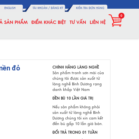
ENGLISH
TÀI KHOẢN /
ĐĂNG KÝ
KIỂM TRA ĐƠN HÀNG
0
CẢ SẢN PHẨM
ĐIỂM KHÁC BIỆT
TƯ VẤN
LIÊN HỆ
 nền đỏ
CHÍNH HÃNG LÀNG NGHỀ
Sản phẩm tranh sơn mài của
chúng tôi được sản xuất từ
làng nghề Bình Dương rạng
danh khắp Việt Nam
ĐỀN BÙ 10 LẦN GIÁ TRỊ
Nếu sản phẩm không phải
sản xuất từ làng nghề Bình
Dương chúng tôi xin cam kết
đền bù gấp 10 lần giá bán.
ĐỔI TRẢ TRONG 01 TUẦN