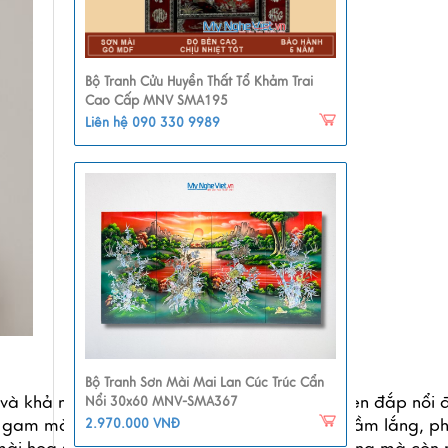
Bộ Tranh Cửu Huyền Thất Tổ Khảm Trai
Cao Cấp MNV SMA195
Liên hệ 090 330 9989
Bộ Tranh Sơn Mài Mai Lan Cúc Trúc Cẩn
 và khả năng chống nước, mối mọt tốt. Hoa sen đắp nổi đ
Nổi 30x60 MNV-SMA367
 gam màu sáng rực rỡ đến những màu sắc trầm lắng, phù
2.970.000 VNĐ