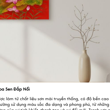
Hoa Sen Đắp Nổi
ợc làm từ chất liệu sơn mài truyền thống, có độ bền cao
thường sử dụng màu sắc đa dạng và phong phú, từ những