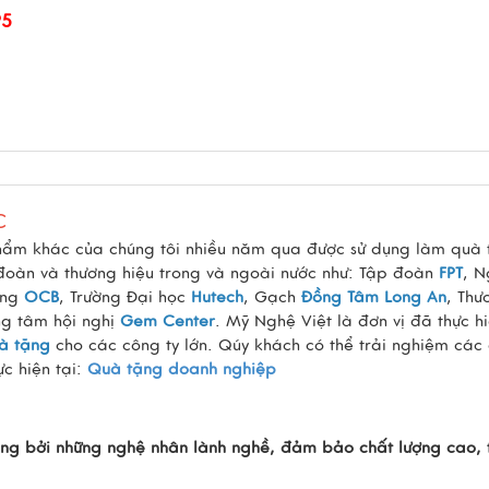
95
C
hẩm khác của chúng tôi nhiều năm qua được sử dụng làm quà 
 đoàn và thương hiệu trong và ngoài nước như: Tập đoàn
FPT
, 
àng
OCB
, Trường Đại học
Hutech
, Gạch
Đồng Tâm Long An
, Thư
ng tâm hội nghị
Gem Center
. Mỹ Nghệ Việt là đơn vị đã thực h
à tặng
cho các công ty lớn. Qúy khách có thể trải nghiệm các 
c hiện tại:
Quà tặng doanh nghiệp
ng bởi những nghệ nhân lành nghề, đảm bảo chất lượng cao, t