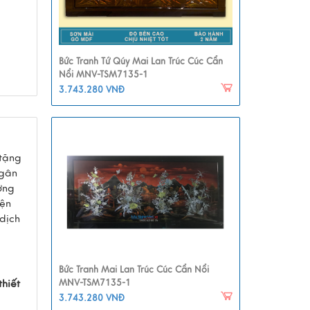
Bức Tranh Tứ Qúy Mai Lan Trúc Cúc Cẩn
Nổi MNV-TSM7135-1
3.743.280 VNĐ
tặng
Ngân
ơng
iện
dịch
Bức Tranh Mai Lan Trúc Cúc Cẩn Nổi
hiết
MNV-TSM7135-1
3.743.280 VNĐ