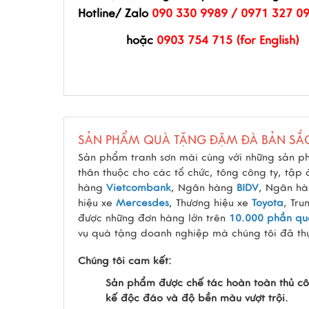
Hotline/ Zalo
090 330 9989 / 0971 327 0
hoặc
0903 754 715 (for English)
SẢN PHẨM QUÀ TẶNG ĐẬM ĐÀ BẢN SẮ
Sản phẩm tranh sơn mài cùng với những sản p
thân thuộc cho các tổ chức, tông công ty, tập
hàng
Vietcombank
, Ngân hàng
BIDV
, Ngân h
hiệu xe
Mercesdes
, Thương hiệu xe
Toyota
, Tru
được những đơn hàng lớn trên
10.000 phần qu
vụ quà tặng doanh nghiệp mà chúng tôi đã thự
Chúng tôi cam kết:
Sản phẩm được chế tác hoàn toàn thủ cô
kế độc đáo và độ bền màu vượt trội.