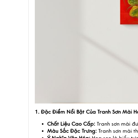
1. Đặc Điểm Nổi Bật Của Tranh Sơn Mài 
Chất Liệu Cao Cấp:
 Tranh sơn mài đư
Màu Sắc Đặc Trưng:
 Tranh sơn mài 