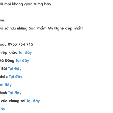
i mọi không gian trưng bày.
âm.
n và sở hữu những Sản Phẩm Mỹ Nghệ đẹp nhất!
hoặc 0903 754 715
hiệp khác
Tại đây
 Hà Đông
Tại đây
 Bái
Tại Đây
 khác
Tại đây
Tại đây
hình
Tại đây
 của chúng tôi
Tại đây
đây.