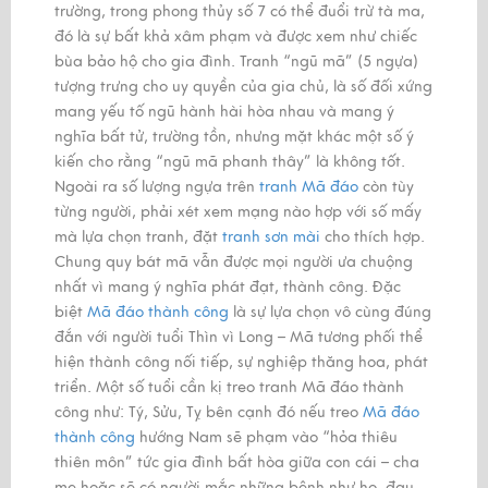
trường, trong phong thủy số 7 có thể đuổi trừ tà ma,
đó là sự bất khả xâm phạm và được xem như chiếc
bùa bảo hộ cho gia đình. Tranh “ngũ mã” (5 ngựa)
tượng trưng cho uy quyền của gia chủ, là số đối xứng
mang yếu tố ngũ hành hài hòa nhau và mang ý
nghĩa bất tử, trường tồn, nhưng mặt khác một số ý
kiến cho rằng “ngũ mã phanh thây” là không tốt.
Ngoài ra số lượng ngựa trên
tranh Mã đáo
còn tùy
từng người, phải xét xem mạng nào hợp với số mấy
mà lựa chọn tranh, đặt
tranh sơn mài
cho thích hợp.
Chung quy bát mã vẫn được mọi người ưa chuộng
nhất vì mang ý nghĩa phát đạt, thành công. Đặc
biệt
Mã đáo thành công
là sự lựa chọn vô cùng đúng
đắn với người tuổi Thìn vì Long – Mã tương phối thể
hiện thành công nối tiếp, sự nghiệp thăng hoa, phát
triển. Một số tuổi cần kị treo tranh Mã đáo thành
công như: Tý, Sửu, Tỵ bên cạnh đó nếu treo
Mã đáo
thành công
hướng Nam sẽ phạm vào “hỏa thiêu
thiên môn” tức gia đình bất hòa giữa con cái – cha
mẹ hoặc sẽ có người mắc những bệnh như ho, đau