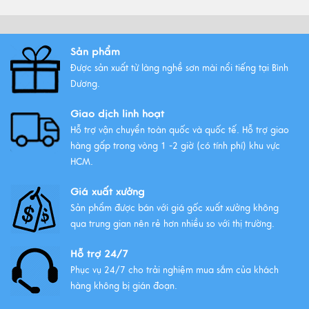
Phong Thủy Được Yêu Thích Nhất
Xem thêm
Sản phẩm
Được sản xuất từ làng nghề sơn mài nổi tiếng tại Bình
Tất Tần Tật Về Tranh Thuận Buồm
Dương.
Xuôi Gió: Ý Nghĩa Và Cách Treo
Giao dịch linh hoạt
Xem thêm
Hỗ trợ vận chuyển toàn quốc và quốc tế. Hỗ trợ giao
hàng gấp trong vòng 1 -2 giờ (có tính phí) khu vực
HCM.
Giá xuất xưởng
Sản phẩm được bán với giá gốc xuất xưởng không
qua trung gian nên rẻ hơn nhiều so với thị trường.
Hỗ trợ 24/7
Phục vụ 24/7 cho trải nghiệm mua sắm của khách
hàng không bị gián đoạn.