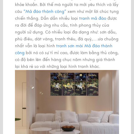
khỏe khoắn. Bởi thế mà người ta mới yêu thích và lấy
câu
“Mã đáo thành công”
xem như một lời chúc tụng
chiến thắng. Dần dần nhiều loại
tranh mã đáo
được
ra đời để đáp ứng nhu cầu, tính phong thủy của
người sử dụng. Có nhiều loại đa dạng như: sơn dầu,
phù điêu, dát vàng, tranh thêu, đá quý,….ưa chuộng
nhất vẫn là loại hình
tranh sơn mài Mã đáo thành
công
bởi nó có sự tỉ mỉ cao, được làm bằng thủ công,
có độ bên lên đến hàng chục năm nhưng giá thành
lại khá rẻ so với những loại hình tranh khác.