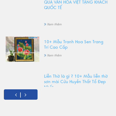
QUÀ VĂN HÓA VIỆT TẶNG KHÁCH
QUỐC TẾ
Xem thêm
10+ Mẫu Tranh Hoa Sen Trang
Trí Cao Cấp
Xem thêm
Liễn Thờ là gì ? 10+ Mẫu liễn thờ
sơn mài Cửu Huyền Thất Tổ Đẹp
Nhất
Xem thêm
Top Tranh Treo Phòng Khách