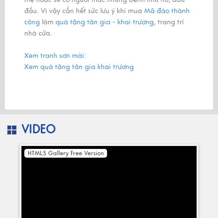
đầu. Vì vậy cần hết sức lưu ý khi mua
Mã đáo thành
công
làm
quà tặng tân gia - khai trương
, trang trí
nhà cửa.
Xem tranh sơn mài:
Xem quà tặng tân gia khai trương
VIDEO
HTML5 Gallery Free Version