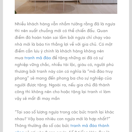
Nhiều khách hàng vẫn nhầm tưởng rằng đã là ngựa
thì nên xuất chuồng mới có thể chiến đấu. Quan
điểm đó hoàn toàn sai lầm bởi ngựa chỉ chạy vào
nhà mới là báo tin thắng lợi về với gia chủ. Có một
điểm cần lưu ý chính là khách hàng không nên
mua
tranh mã đáo
để tặng những ai đã có sự
nghiệp vững chắc, nhiều tài lộc, giàu có, người phú
thương bởi tranh này còn có nghĩa là “mã đáo truy
phong” sẽ mang đến phong ba cho sự nghiệp của
người được tặng. Ngoài ra, nếu gia chủ đã thành
công thì không nên cho hoặc tặng lại tranh vì làm
vậy sẽ mất đi may mắn
“Tại sao số lượng ngựa trong các bức tranh lại khác
nhau? Vậy bao nhiêu con ngựa mới là hợp nhất?”
Thông thường đa số các bức
tranh mã đáo thành